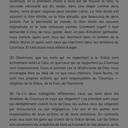
l’aventure, et la première chose à faire est de trouver la Voie, la
seconde nécessité est d’y rester; dans une étape comme dans
l’autre, notre propre sagesse peut s’avérer vaine. La Voie droite est
souvent la Voie étroite, ou la Voie abrupte, que beaucoup de gens
évitent. Par la perversité du monde, là Voie droite est souvent
stigmatisée et la Voie tortueuse vantée. Comment juger? Il faut
demander à Dieu de nous guider. Avec un peu d’intuition spirituelle,
nous verrons quels sont ceux qui marchent dans la lumière de la
Grâce divine et quels sont ceux qui marchent dans les ténèbres du
Courroux. Et cela aussi nous aidera â juger.
(5) Observons que les mots qui se rapportent à la Grâce sont
activement reliés à Dieu, et que ceux qui se rapportent au Courroux
sont impersonnels. Dans le premier cas la Miséricorde de Dieu nous
enveloppe bien au delà de ce que nous méritons. Dans l’autre, ce
sont nos propres actions qui sont responsables du Courroux —
négation de la Grâce, de la Paix, de l’Harmonie.
(6) Ya-t-il deux catégories différentes, ceux qui sont dans les
ténèbres du Courroux et ceux qui s’égarent? Les premiers sont ceux
qui délibérément violent la loi de Dieu; les autres ceux qui s’égarent
par insouciance ou par négligence. Les uns et les autres sont
responsables de leurs actions et de leurs omissions. En contraste
avec eux sont les gens qui vivent de la Grâce divine, car Sa Grâce
non seulement les empêche de faire activement le mal (pourvu qu’ils