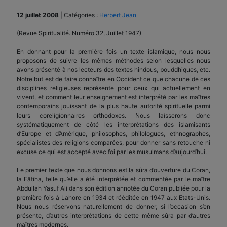
12 juillet 2008
|
Catégories :
Herbert Jean
(Revue Spiritualité. Numéro 32, Juillet 1947)
En donnant pour la première fois un texte islamique, nous nous
proposons de suivre les mêmes méthodes selon lesquelles nous
avons présenté à nos lecteurs des textes hindous, bouddhiques, etc.
Notre but est de faire connaître en Occident ce que chacune de ces
disciplines religieuses représente pour ceux qui actuellement en
vivent, et comment leur enseignement est interprété par les maîtres
contemporains jouissant de la plus haute autorité spirituelle parmi
leurs coreligionnaires orthodoxes. Nous laisserons donc
systématiquement de côté les interprétations des islamisants
d’Europe et d’Amérique, philosophes, philologues, ethnographes,
spécialistes des religions comparées, pour donner sans retouche ni
excuse ce qui est accepté avec foi par les musulmans d’aujourd’hui.
Le premier texte que nous donnons est la sûra d’ouverture du Coran,
la Fâtiha, telle qu’elle a été interprétée et commentée par le maître
Abdullah Yasuf Ali dans son édition annotée du Coran publiée pour la
première fois à Lahore en 1934 et rééditée en 1947 aux Etats-Unis.
Nous nous réservons naturellement de donner, si l’occasion s’en
présente, d’autres interprétations de cette même sûra par d’autres
maîtres modernes.