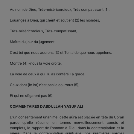
Au nom de Dieu, Très-miséricordieux, Très compatissant (1),
Louanges à Dieu, qui chérit et soutient (2) les mondes,
Très-miséricordieux, Très-compatissant,
Maître du jour du jugement.
C’est toi que nous adorons (3) et Ton aide que nous appelons.
Montre (4) -nous la voie droite,
La voie de ceux à qui Tu as conféré Ta grâce,
Ceux dont [le lot] n’est pas le courroux (5),
Et qui ne s’égarent pas (6).
COMMENTAIRES D’ABDULLAH YASUF ALI
D’un consentement unanime, cette
sûra
est placée en tête du Coran
parce qu’elle résume, en termes merveilleusement concis et
complets, le rapport de l’homme à Dieu dans la contemplation et la
prière. Dans la contemplation spirituelle, nos premières paroles