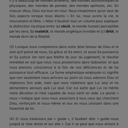
Il y a beaucoup de mondes différents, des mondes astronomiques et
physiques, des mondes de pensée, des mondes spirituels, etc. En
chacun d’eux, Dieu est tout-en-tout. Nous n’exprimons qu’un seul de
Ses aspects lorsque nous disons: « En lui, nous avons la vie, le
mouvement et l’être. » Mais il faudrait tout un volume pour expliquer
la distinction mystique entre (a)
nâsût
, le monde humain perceptible
par les sens; (b)
malakût
, le monde angélique invisible et (c)
lâhût
, le
monde divin de la Réalité.
(3) Lorsque nous comprenons dans notre âme l’amour de Dieu et le
soin qu’Il prend de nous, Sa grâce et Sa merci, et aussi Sa puissance
et Sa justice (en tant que Maître du jour du jugement), le résultat
immédiat en est que nous nous prosternons dans l’adoration et que
nous prenons conscience à la fois de nos déficiences et de Sa
puissance tout-efficace. La forme emphatique employée ici signifie
que non seulement nous arrivons au point où nous adorons Dieu et
implorons Son aide, mais que nous n’adorons que Lui seul et ne
demandons secours qu’à Lui seul. Car nul autre que Lui ne mérite
notre dévotion et n’est capable de nous venir en aide. Le pluriel «
nous » indique que nous nous associons à tous ceux qui cherchent
Dieu, renforçant et nous-même et eux en nous unissant dans une
fraternité de foi.
(4) Si nous traduisons par « guide », il faudrait dire: « guide-nous
jusqu’à la Voie droite et sur elle ». Car il se peut que nous errions à