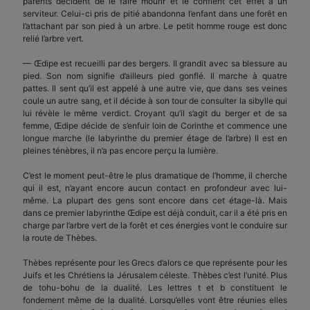
parents décident de le faire mourir et le confient cet effet a un
serviteur. Celui-ci pris de pitié abandonna l’enfant dans une forêt en
l’attachant par son pied à un arbre. Le petit homme rouge est donc
relié l’arbre vert.
— Œdipe est recueilli par des bergers. Il grandit avec sa blessure au
pied. Son nom signifie d’ailleurs pied gonflé. Il marche à quatre
pattes. Il sent qu’il est appelé à une autre vie, que dans ses veines
coule un autre sang, et il décide à son tour de consulter la sibylle qui
lui révèle le même verdict. Croyant qu’il s’agit du berger et de sa
femme, Œdipe décide de s’enfuir loin de Corinthe et commence une
longue marche (le labyrinthe du premier étage de l’arbre) Il est en
pleines ténèbres, il n’a pas encore perçu la lumière.
C’est le moment peut-être le plus dramatique de l’homme, il cherche
qui il est, n’ayant encore aucun contact en profondeur avec lui-
même. La plupart des gens sont encore dans cet étage-là. Mais
dans ce premier labyrinthe Œdipe est déjà conduit, car il a été pris en
charge par l’arbre vert de la forêt et ces énergies vont le conduire sur
la route de Thèbes.
Thèbes représente pour les Grecs d’alors ce que représente pour les
Juifs et les Chrétiens la Jérusalem céleste. Thèbes c’est l’unité. Plus
de tohu-bohu de la dualité. Les lettres t et b constituent le
fondement même de la dualité. Lorsqu’elles vont être réunies elles