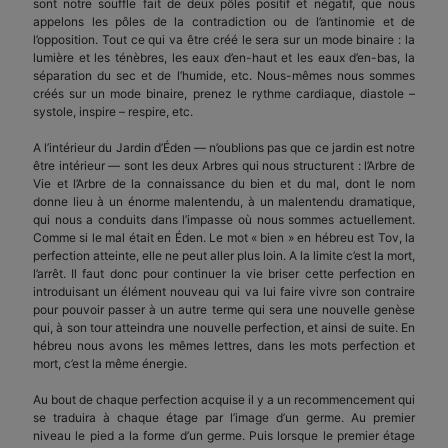
sont notre souffle fait de deux pôles positif et négatif, que nous
appelons les pôles de la contradiction ou de l’antinomie et de
l’opposition. Tout ce qui va être créé le sera sur un mode binaire : la
lumière et les ténèbres, les eaux d’en-haut et les eaux d’en-bas, la
séparation du sec et de l’humide, etc. Nous-mêmes nous sommes
créés sur un mode binaire, prenez le rythme cardiaque, diastole –
systole, inspire – respire, etc.
A l’intérieur du Jardin d’Éden — n’oublions pas que ce jardin est notre
être intérieur — sont les deux Arbres qui nous structurent : l’Arbre de
Vie et l’Arbre de la connaissance du bien et du mal, dont le nom
donne lieu à un énorme malentendu, à un malentendu dramatique,
qui nous a conduits dans l’impasse où nous sommes actuellement.
Comme si le mal était en Éden. Le mot « bien » en hébreu est Tov, la
perfection atteinte, elle ne peut aller plus loin. A la limite c’est la mort,
l’arrêt. Il faut donc pour continuer la vie briser cette perfection en
introduisant un élément nouveau qui va lui faire vivre son contraire
pour pouvoir passer à un autre terme qui sera une nouvelle genèse
qui, à son tour atteindra une nouvelle perfection, et ainsi de suite. En
hébreu nous avons les mêmes lettres, dans les mots perfection et
mort, c’est la même énergie.
Au bout de chaque perfection acquise il y a un recommencement qui
se traduira à chaque étage par l’image d’un germe. Au premier
niveau le pied a la forme d’un germe. Puis lorsque le premier étage