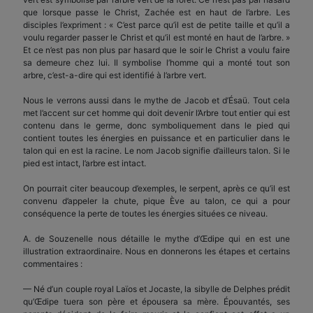
que lorsque passe le Christ, Zachée est en haut de l’arbre. Les
disciples l’expriment : « C’est parce qu’il est de petite taille et qu’il a
voulu regarder passer le Christ et qu’il est monté en haut de l’arbre. »
Et ce n’est pas non plus par hasard que le soir le Christ a voulu faire
sa demeure chez lui. Il symbolise l’homme qui a monté tout son
arbre, c’est-a-dire qui est identifié à l’arbre vert.
Nous le verrons aussi dans le mythe de Jacob et d’Ésaü. Tout cela
met l’accent sur cet homme qui doit devenir l’Arbre tout entier qui est
contenu dans le germe, donc symboliquement dans le pied qui
contient toutes les énergies en puissance et en particulier dans le
talon qui en est la racine. Le nom Jacob signifie d’ailleurs talon. Si le
pied est intact, l’arbre est intact.
On pourrait citer beaucoup d’exemples, le serpent, après ce qu’il est
convenu d’appeler la chute, pique Ève au talon, ce qui a pour
conséquence la perte de toutes les énergies situées ce niveau.
A. de Souzenelle nous détaille le mythe d’Œdipe qui en est une
illustration extraordinaire. Nous en donnerons les étapes et certains
commentaires :
— Né d’un couple royal Laïos et Jocaste, la sibylle de Delphes prédit
qu’Œdipe tuera son père et épousera sa mère. Épouvantés, ses