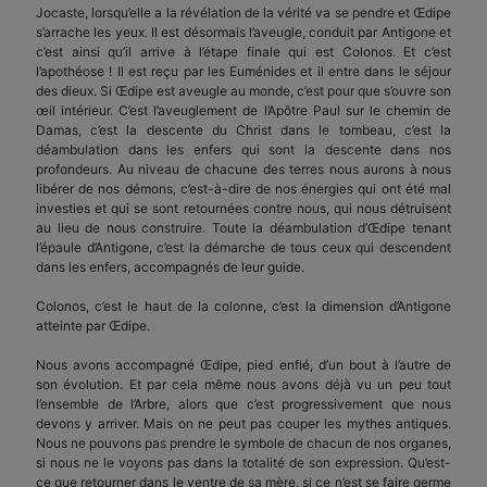
Jocaste, lorsqu’elle a la révélation de la vérité va se pendre et Œdipe
s’arrache les yeux. Il est désormais l’aveugle, conduit par Antigone et
c’est ainsi qu’il arrive à l’étape finale qui est Colonos. Et c’est
l’apothéose ! Il est reçu par les Euménides et il entre dans le séjour
des dieux. Si Œdipe est aveugle au monde, c’est pour que s’ouvre son
œil intérieur. C’est l’aveuglement de l’Apôtre Paul sur le chemin de
Damas, c’est la descente du Christ dans le tombeau, c’est la
déambulation dans les enfers qui sont la descente dans nos
profondeurs. Au niveau de chacune des terres nous aurons à nous
libérer de nos démons, c’est-à-dire de nos énergies qui ont été mal
investies et qui se sont retournées contre nous, qui nous détruisent
au lieu de nous construire. Toute la déambulation d’Œdipe tenant
l’épaule d’Antigone, c’est la démarche de tous ceux qui descendent
dans les enfers, accompagnés de leur guide.
Colonos, c’est le haut de la colonne, c’est la dimension d’Antigone
atteinte par Œdipe.
Nous avons accompagné Œdipe, pied enflé, d’un bout à l’autre de
son évolution. Et par cela même nous avons déjà vu un peu tout
l’ensemble de l’Arbre, alors que c’est progressivement que nous
devons y arriver. Mais on ne peut pas couper les mythes antiques.
Nous ne pouvons pas prendre le symbole de chacun de nos organes,
si nous ne le voyons pas dans la totalité de son expression. Qu’est-
ce que retourner dans le ventre de sa mère, si ce n’est se faire germe