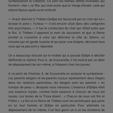
symboliseront la Création. Ce sont les mêmes lettres inversées qui
forment « bat », la fille, qui n’est autre que la Vierge d’Israël, celle qui
attend l’époux après avoir enfanté.
— Avant d’arriver à Thèbes Oedipe est bousculé par un char qui lui «
écrase le pied ». Furieux — il est encore situé dans des catégories
très psychiques, — il tue le conducteur du char qui n’était autre que
le Roi. A Thèbes il apprend la mort du souverain et que la Reine
promet la couronne à celui qui délivrera la ville du Sphinx, un
monstre qui en garde la porte et qui pose une énigme, dévorant tous
ceux qui ne peuvent y répondre.
On a beaucoup discuté sur le mobile qui a poussé Œdipe à décider
d’affronter le Sphinx. Pour A. de Souzenelle, il fut motivé par un désir
de dépassement de soi-même, si fréquent chez les jeunes.
A ce point de l’histoire, A. de Souzenelle en analyse le symbolisme :
Les parents bergers et les parents royaux représentent deux étapes
dans les relations parentales, les bergers sont les parents « en
tunique de peau », desquels nous naissons. L’essence d’Œdipe était
une essence royale, comme notre essence à chacun de nous est
royale. Les textes de la Thora disent : « Chacun de nous est Roi et
Prêtre ». Le Roi et la Reine de Thèbes sont les archétypes que porte
en lui tout homme et Œdipe en particulier. Pour atteindre ce
dépassement de lui-même, il lui faut gravir un à un les échelons de