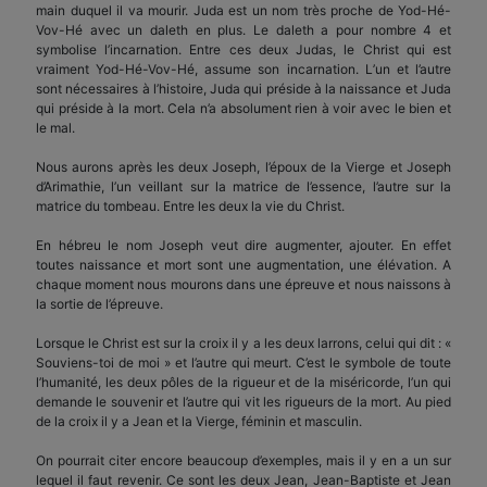
main duquel il va mourir. Juda est un nom très proche de Yod-Hé-
Vov-Hé avec un daleth en plus. Le daleth a pour nombre 4 et
symbolise l’incarnation. Entre ces deux Judas, le Christ qui est
vraiment Yod-Hé-Vov-Hé, assume son incarnation. L’un et l’autre
sont nécessaires à l’histoire, Juda qui préside à la naissance et Juda
qui préside à la mort. Cela n’a absolument rien à voir avec le bien et
le mal.
Nous aurons après les deux Joseph, l’époux de la Vierge et Joseph
d’Arimathie, l’un veillant sur la matrice de l’essence, l’autre sur la
matrice du tombeau. Entre les deux la vie du Christ.
En hébreu le nom Joseph veut dire augmenter, ajouter. En effet
toutes naissance et mort sont une augmentation, une élévation. A
chaque moment nous mourons dans une épreuve et nous naissons à
la sortie de l’épreuve.
Lorsque le Christ est sur la croix il y a les deux larrons, celui qui dit : «
Souviens-toi de moi » et l’autre qui meurt. C’est le symbole de toute
l’humanité, les deux pôles de la rigueur et de la miséricorde, l’un qui
demande le souvenir et l’autre qui vit les rigueurs de la mort. Au pied
de la croix il y a Jean et la Vierge, féminin et masculin.
On pourrait citer encore beaucoup d’exemples, mais il y en a un sur
lequel il faut revenir. Ce sont les deux Jean, Jean-Baptiste et Jean