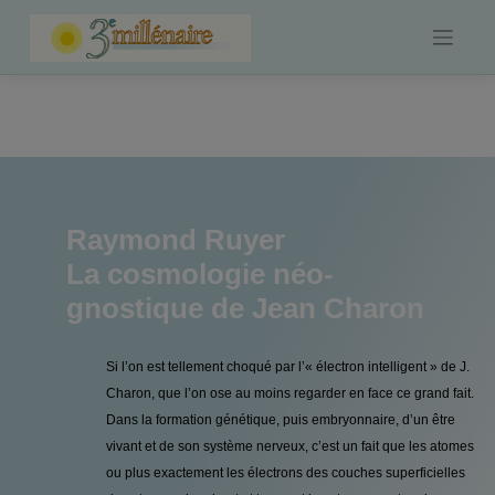
Skip
to
content
Raymond Ruyer
La cosmologie néo-
gnostique de Jean Charon
Si l’on est tellement choqué par l’« électron intelligent » de J.
Charon, que l’on ose au moins regarder en face ce grand fait.
Dans la formation génétique, puis embryonnaire, d’un être
vivant et de son système nerveux, c’est un fait que les atomes
ou plus exactement les électrons des couches superficielles