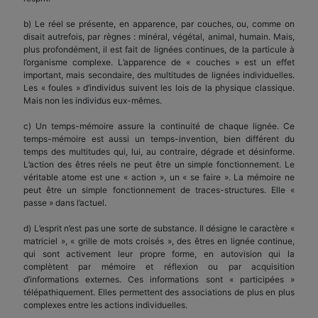
b) Le réel se présente, en apparence, par couches, ou, comme on
disait autrefois, par règnes : minéral, végétal, animal, humain. Mais,
plus profondément, il est fait de lignées continues, de la particule à
l’organisme complexe. L’apparence de « couches » est un effet
important, mais secondaire, des multitudes de lignées individuelles.
Les « foules » d’individus suivent les lois de la physique classique.
Mais non les individus eux-mêmes.
c) Un temps-mémoire assure la continuité de chaque lignée. Ce
temps-mémoire est aussi un temps-invention, bien différent du
temps des multitudes qui, lui, au contraire, dégrade et désinforme.
L’action des êtres réels ne peut être un simple fonctionnement. Le
véritable atome est une « action », un « se faire ». La mémoire ne
peut être un simple fonctionnement de traces-structures. Elle «
passe » dans l’actuel.
d) L’esprit n’est pas une sorte de substance. Il désigne le caractère «
matriciel », « grille de mots croisés », des êtres en lignée continue,
qui sont activement leur propre forme, en autovision qui la
complètent par mémoire et réflexion ou par acquisition
d’informations externes. Ces informations sont « participées »
télépathiquement. Elles permettent des associations de plus en plus
complexes entre les actions individuelles.