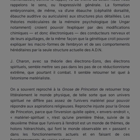
rappelons le sens, ou l’expressivité générale. La formation
embryonnaire, de même, va d’une ébauche (céphalité dorsalité,
ébauche auditive ou auriculaire) aux structures plus détaillées. Les
théories moléculaires de la mémoire psychologique (de Ungar
notamment) croient pouvoir l’expliquer par des modifications
chimiques — et donc électroniques — des conducteurs nerveux et
de leurs aiguillages, de la même façon que la génétique croit pouvoir
expliquer les macro-formes de l’embryon et de ses comportements
héréditaires par la seule structure actuelle des A.D.N.
J. Charon, avec sa théorie des électrons-Eons, des électrons
spirituels, semble mettre ses pas dans les pas de ce réductionnisme
extrême, que pourtant il combat. Il semble retourner tel quel à
l’atomisme matérialiste.
On a souvent reproché à la
Gnose de Princeton
de retourner trop
littéralement le monde physique, de telle sorte que son univers
spirituel ne diffère pas assez de l’univers matériel pour pouvoir
répondre aux aspirations religieuses. Reproche injuste pour la Gnose
de Princeton, parce que l’inversion qu’elle opère, « envers-endroit »,
« matériel-spirituel », n’est qu’une première thèse, suivie de la
deuxième thèse que l’univers à l’endroit est un monde de thèmes, de
holons hiérarchisés, qui font le monde observable en « passant »
dans les fonctionnements actuels et en faisant de ces
fonctionnements, de vraies actions.