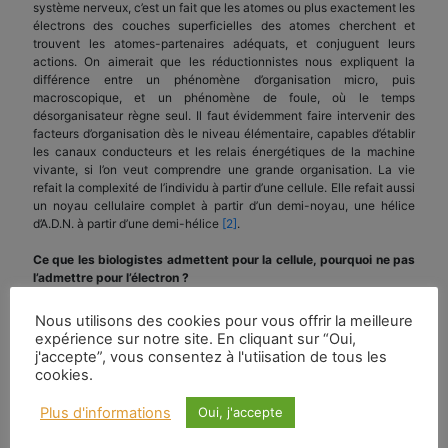
système nerveux, c’est un fait que les atomes ou plus exactement les
électrons des couches superficielles des atomes cherchent et
trouvent les atomes-partenaires adéquats, et conjuguent leurs
actions. On aimerait que les réductionnistes nous expliquent la
différence entre un phénomène d’organisation micro, puis
macroscopique, et un phénomène de foule, où le temps
désorganisateur règne seul. Il faut évidemment faire intervenir des
facteurs d’organisation dès le niveau élémentaire, capables d’établir
les canaux conducteurs et les relais énergétiques de la machine
vivante, si l’on veut comprendre une grande organisation. La vie
refait la complexité de l’individu à partir d’une cellule. Elle refait aussi
un noyau cellulaire complet à partir d’un demi-noyau, une hélice
d’A.D.N. à partir d’une demi-hélice
[2]
.
Ce que les biologistes admettent pour la cellule, pourquoi ne pas
l’admettre pour l’électron ?
La théorie a des prolongements philosophiques, cosmologiques et
Nous utilisons des cookies pour vous offrir la meilleure
religieux surprenants. Pour les biologistes, la première cellule
expérience sur notre site. En cliquant sur “Oui,
embryonnaire est « totipotente ». Éventuellement, à sa première
j'accepte”, vous consentez à l'utiisation de tous les
division, qui normalement fournit une moitié droite et une moitié
cookies.
gauche de l’organisme futur, elle peut aussi fournir deux jumeaux
dont chacun est entier. Dans certains organismes végétaux ou
Plus d'informations
Oui, j'accepte
animaux, chaque cellule peut refaire le tout, dans une régénération-
reproduction. Pour J. Charon, c’est chaque électron, du moins dans