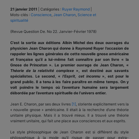
21 janvier 2011
|
Catégories :
Ruyer Raymond
|
Mots-clés :
Conscience
,
Jean Charon
,
Science et
spiritualité
(Revue Question De. No 22. Janvier-Février 1978)
C’est la sortie aux éditions Albin Michel des deux ouvrages du
physicien Jean Charon qui donne à Raymond Ruyer l’occasion de
rappeler les lignes générales de cette nouvelle gnose américaine
et française qu’il a lui-même fait connaître par son livre « la
Gnose de Princeton ». Le premier ouvrage de Jean Charon, «
Théorie de la relativité complexe
», est destiné aux savants
spécialistes. Le second, «
l’Esprit, cet inconnu
», est pour le
grand public. Il a tenu à les faire paraître en même temps. On y
voit poindre le temps où l’aventure humaine sera largement
débordée par l’aventure spirituelle de l’univers entier.
Jean E. Charon, par ses deux livres
[1]
, s’oriente explicitement vers la
« nouvelle gnose » américaine. Il était à la recherche d’une théorie
unitaire physique. Mais il a trouvé mieux. Il a trouvé une théorie
vraiment unitaire, qui fait une place aux consciences et aux esprits.
Le style philosophique de Jean Charon est si différent du style
philosophique à la mode qu’il risque de passer pour extra-