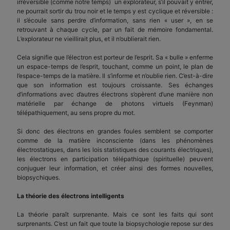
irréversible (comme notre temps) un explorateur, s’il pouvait y entrer,
ne pourrait sortir du trou noir et le temps y est cyclique et réversible :
il s’écoule sans perdre d’information, sans rien « user », en se
retrouvant à chaque cycle, par un fait de mémoire fondamental.
L’explorateur ne vieillirait plus, et il n’oublierait rien.
Cela signifie que l’électron est porteur de l’esprit. Sa « bulle » enferme
un espace-temps de l’esprit, touchant, comme un point, le plan de
l’espace-temps de la matière. Il s’informe et n’oublie rien. C’est-à-dire
que son information est toujours croissante. Ses échanges
d’informations avec d’autres électrons s’opèrent d’une manière non
matérielle par échange de photons virtuels (Feynman)
télépathiquement, au sens propre du mot.
Si donc des électrons en grandes foules semblent se comporter
comme de la matière inconsciente (dans les phénomènes
électrostatiques, dans les lois statistiques des courants électriques),
les électrons en participation télépathique (spirituelle) peuvent
conjuguer leur information, et créer ainsi des formes nouvelles,
biopsychiques.
La théorie des électrons intelligents
La théorie paraît surprenante. Mais ce sont les faits qui sont
surprenants. C’est un fait que toute la biopsychologie repose sur des