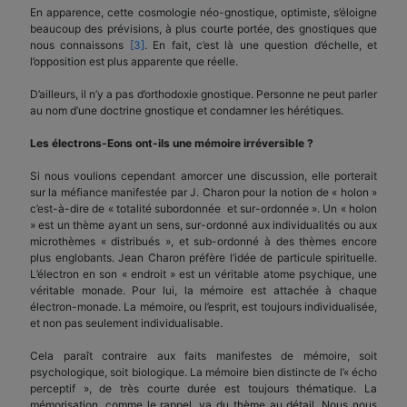
En apparence, cette cosmologie néo-gnostique, optimiste, s’éloigne
beaucoup des prévisions, à plus courte portée, des gnostiques que
nous connaissons
[3]
. En fait, c’est là une question d’échelle, et
l’opposition est plus apparente que réelle.
D’ailleurs, il n’y a pas d’orthodoxie gnostique. Personne ne peut parler
au nom d’une doctrine gnostique et condamner les hérétiques.
Les électrons-Eons ont-ils une mémoire irréversible ?
Si nous voulions cependant amorcer une discussion, elle porterait
sur la méfiance manifestée par J. Charon pour la notion de « holon »
c’est-à-dire de « totalité subordonnée et sur-ordonnée ». Un « holon
» est un thème ayant un sens, sur-ordonné aux individualités ou aux
microthèmes « distribués », et sub-ordonné à des thèmes encore
plus englobants. Jean Charon préfère l’idée de particule spirituelle.
L’électron en son « endroit » est un véritable atome psychique, une
véritable monade. Pour lui, la mémoire est attachée à chaque
électron-monade. La mémoire, ou l’esprit, est toujours individualisée,
et non pas seulement individualisable.
Cela paraît contraire aux faits manifestes de mémoire, soit
psychologique, soit biologique. La mémoire bien distincte de l’« écho
perceptif », de très courte durée est toujours thématique. La
mémorisation, comme le rappel, va du thème au détail. Nous nous