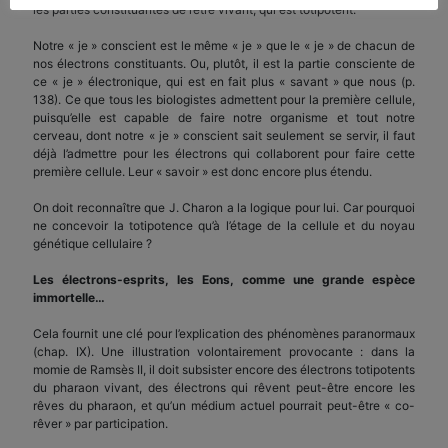
les parties constituantes de l’être vivant, qui est totipotent.
Notre « je » conscient est le même « je » que le « je » de chacun de
nos électrons constituants. Ou, plutôt, il est la partie consciente de
ce « je » électronique, qui est en fait plus « savant » que nous (p.
138). Ce que tous les biologistes admettent pour la première cellule,
puisqu’elle est capable de faire notre organisme et tout notre
cerveau, dont notre « je » conscient sait seulement se servir, il faut
déjà l’admettre pour les électrons qui collaborent pour faire cette
première cellule. Leur « savoir » est donc encore plus étendu.
On doit reconnaître que J. Charon a la logique pour lui. Car pourquoi
ne concevoir la totipotence qu’à l’étage de la cellule et du noyau
génétique cellulaire ?
Les électrons-esprits, les Eons, comme une grande espèce
immortelle…
Cela fournit une clé pour l’explication des phénomènes paranormaux
(chap. IX). Une illustration volontairement provocante : dans la
momie de Ramsès II, il doit subsister encore des électrons totipotents
du pharaon vivant, des électrons qui rêvent peut-être encore les
rêves du pharaon, et qu’un médium actuel pourrait peut-être « co-
rêver » par participation.