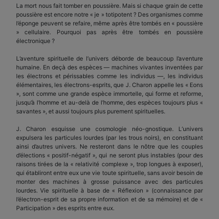
La mort nous fait tomber en poussière. Mais si chaque grain de cette
poussière est encore notre « je » totipotent ? Des organismes comme
l’éponge peuvent se refaire, même après être tombés en « poussière
» cellulaire. Pourquoi pas après être tombés en poussière
électronique ?
L’aventure spirituelle de l’univers déborde de beaucoup l’aventure
humaine. En deçà des espèces — machines vivantes inventées par
les électrons et périssables comme les individus —, les individus
élémentaires, les électrons-esprits, que J. Charon appelle les « Eons
», sont comme une grande espèce immortelle, qui forme et reforme,
jusqu’à l’homme et au-delà de l’homme, des espèces toujours plus «
savantes », et aussi toujours plus purement spirituelles.
J. Charon esquisse une cosmologie néo-gnostique. L’univers
expulsera les particules lourdes (par les trous noirs), en constituant
ainsi d’autres univers. Ne resteront dans le nôtre que les couples
d’élections « positif-négatif », qui ne seront plus instables (pour des
raisons tirées de la « relativité complexe », trop longues à exposer),
qui établiront entre eux une vie toute spirituelle, sans avoir besoin de
monter des machines à grosse puissance avec des particules
lourdes. Vie spirituelle à base de « Réflexion » (connaissance par
l’électron-esprit de sa propre information et de sa mémoire) et de «
Participation » des esprits entre eux.