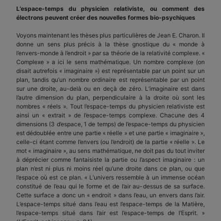
L’espace-temps du physicien relativiste, ou comment des
électrons peuvent créer des nouvelles formes bio-psychiques
Voyons maintenant les thèses plus particulières de Jean E. Charon. Il
donne un sens plus précis à la thèse gnostique du « monde à
l’envers-monde à l’endroit » par sa théorie de la relativité complexe. «
Complexe » a ici le sens mathématique. Un nombre complexe (on
disait autrefois « imaginaire ») est représentable par un point sur un
plan, tandis qu’un nombre ordinaire est représentable par un point
sur une droite, au-delà ou en deçà de zéro. L’imaginaire est dans
l’autre dimension du plan, perpendiculaire à la droite où sont les
nombres « réels ». Tout l’espace-temps du physicien relativiste est
ainsi un « extrait » de l’espace-temps complexe. Chacune des 4
dimensions (3 d’espace, 1 de temps) de l’espace-temps du physicien
est dédoublée entre une partie « réelle » et une partie « imaginaire »,
celle-ci étant comme l’envers (ou l’endroit) de la partie « réelle ». Le
mot « imaginaire », au sens mathématique, ne doit pas du tout inviter
à déprécier comme fantaisiste la partie ou l’aspect imaginaire : un
plan n’est ni plus ni moins réel qu’une droite dans ce plan, ou que
l’espace où est ce plan. « L’univers ressemble à un immense océan
constitué de l’eau qui le forme et de l’air au-dessus de sa surface.
Cette surface a donc un « endroit » dans l’eau, un envers dans l’air.
L’espace-temps situé dans l’eau est l’espace-temps de la Matière,
l’espace-temps situé dans l’air est l’espace-temps de l’Esprit. »