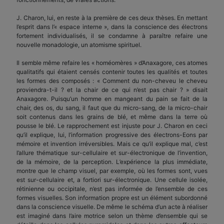
J. Charon, lui, en reste à la première de ces deux thèses. En mettant
l’esprit dans l’« espace interne », dans la conscience des électrons
fortement individualisés, il se condamne à paraître refaire une
nouvelle monadologie, un atomisme spirituel.
Il semble même refaire les « homéomères » d’Anaxagore, ces atomes
qualitatifs qui étaient censés contenir toutes les qualités et toutes
les formes des composés : « Comment du non-cheveu le cheveu
proviendra-t-il ? et la chair de ce qui n’est pas chair ? » disait
Anaxagore. Puisqu’un homme en mangeant du pain se fait de la
chair, des os, du sang, il faut que du micro-sang, de la micro-chair
soit contenus dans les grains de blé, et même dans la terre où
pousse le blé. Le rapprochement est injuste pour J. Charon en ceci
qu’il explique, lui, l’information progressive des électrons-Eons par
mémoire et invention irréversibles. Mais ce qu’il explique mal, c’est
l’allure thématique sur-cellulaire et sur-électronique de l’invention,
de la mémoire, de la perception. L’expérience la plus immédiate,
montre que le champ visuel, par exemple, où les formes sont, vues
est sur-cellulaire et, a fortiori sur-électronique. Une cellule isolée,
rétinienne ou occipitale, n’est pas informée de l’ensemble de ces
formes visuelles. Son information propre est un élément subordonné
dans la conscience visuelle. De même le schéma d’un acte à réaliser
est imaginé dans l’aire motrice selon un thème d’ensemble qui se