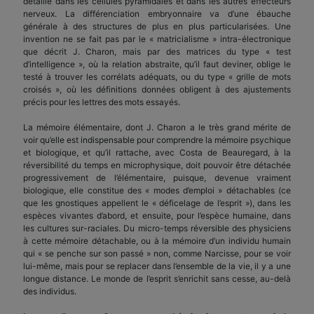
détaille dans les cellules pyramidales et dans les autres effecteurs
nerveux. La différenciation embryonnaire va d’une ébauche
générale à des structures de plus en plus particularisées. Une
invention ne se fait pas par le « matricialisme » intra-électronique
que décrit J. Charon, mais par des matrices du type « test
d’intelligence », où la relation abstraite, qu’il faut deviner, oblige le
testé à trouver les corrélats adéquats, ou du type « grille de mots
croisés », où les définitions données obligent à des ajustements
précis pour les lettres des mots essayés.
La mémoire élémentaire, dont J. Charon a le très grand mérite de
voir qu’elle est indispensable pour comprendre la mémoire psychique
et biologique, et qu’il rattache, avec Costa de Beauregard, à la
réversibilité du temps en microphysique, doit pouvoir être détachée
progressivement de l’élémentaire, puisque, devenue vraiment
biologique, elle constitue des « modes d’emploi » détachables (ce
que les gnostiques appellent le « déficelage de l’esprit »), dans les
espèces vivantes d’abord, et ensuite, pour l’espèce humaine, dans
les cultures sur-raciales. Du micro-temps réversible des physiciens
à cette mémoire détachable, ou à la mémoire d’un individu humain
qui « se penche sur son passé » non, comme Narcisse, pour se voir
lui-même, mais pour se replacer dans l’ensemble de la vie, il y a une
longue distance. Le monde de l’esprit s’enrichit sans cesse, au-delà
des individus.