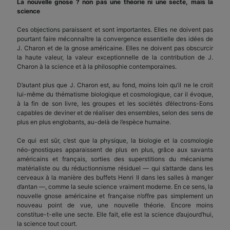
La nouvelle gnose ? non pas une théorie ni une secte, mais la
science
Ces objections paraissent et sont importantes. Elles ne doivent pas
pourtant faire méconnaître la convergence essentielle des idées de
J. Charon et de la gnose américaine. Elles ne doivent pas obscurcir
la haute valeur, la valeur exceptionnelle de la contribution de J.
Charon à la science et à la philosophie contemporaines.
D’autant plus que J. Charon est, au fond, moins loin qu’il ne le croit
lui-même du thématisme biologique et cosmologique, car il évoque,
à la fin de son livre, les groupes et les sociétés d’électrons-Eons
capables de deviner et de réaliser des ensembles, selon des sens de
plus en plus englobants, au-delà de l’espèce humaine.
Ce qui est sûr, c’est que la physique, la biologie et la cosmologie
néo-gnostiques apparaissent de plus en plus, grâce aux savants
américains et français, sorties des superstitions du mécanisme
matérialiste ou du réductionnisme résiduel — qui s’attarde dans les
cerveaux à la manière des buffets Henri II dans les salles à manger
d’antan —, comme la seule science vraiment moderne. En ce sens, la
nouvelle gnose américaine et française n’offre pas simplement un
nouveau point de vue, une nouvelle théorie. Encore moins
constitue-t-elle une secte. Elle fait, elle est la science d’aujourd’hui,
la science tout court.