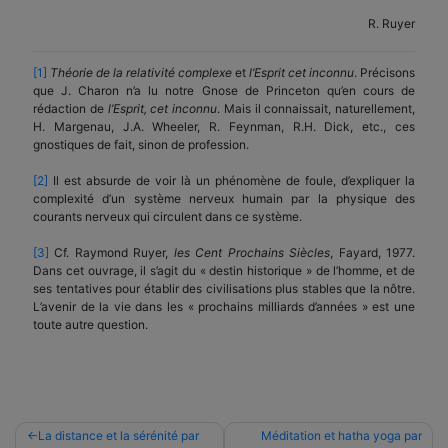
R. Ruyer
[1]
Théorie de la relativité complexe
et
l’Esprit cet inconnu
. Précisons
que J. Charon n’a lu notre Gnose de Princeton qu’en cours de
rédaction de
l’Esprit, cet inconnu
. Mais il connaissait, naturellement,
H. Margenau, J.A. Wheeler, R. Feynman, R.H. Dick, etc., ces
gnostiques de fait, sinon de profession.
[2]
Il est absurde de voir là un phénomène de foule, d’expliquer la
complexité d’un système nerveux humain par la physique des
courants nerveux qui circulent dans ce système.
[3]
Cf. Raymond Ruyer,
les Cent Prochains Siècles
, Fayard, 1977.
Dans cet ouvrage, il s’agit du « destin historique » de l’homme, et de
ses tentatives pour établir des civilisations plus stables que la nôtre.
L’avenir de la vie dans les « prochains milliards d’années » est une
toute autre question.
Navigation
La distance et la sérénité par
Méditation et hatha yoga par