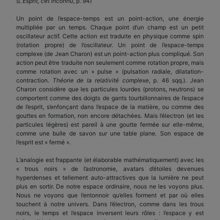
(
L’Esprit, cet inconnu
, p. 94)
Un point de l’espace-temps est un point-action, une énergie
multipliée par un temps. Chaque point d’un champ est un petit
oscillateur actif. Cette action est traduite en physique comme spin
(rotation propre) de l’oscillateur. Un point de l’espace-temps
complexe (de Jean Charon) est un point-action plus compliqué. Son
action peut être traduite non seulement comme rotation propre, mais
comme rotation avec un « pulse » (pulsation radiale, dilatation-
contraction.
Théorie de la relativité complexe
, p. 46 sqq.). Jean
Charon considère que les particules lourdes (protons, neutrons) se
comportent comme des doigts de gants tourbillonnaires de l’espace
de l’esprit, s’enfonçant dans l’espace de la matière, ou comme des
gouttes en formation, non encore détachées. Mais l’électron (et les
particules légères) est pareil à une goutte fermée sur elle-même,
comme une bulle de savon sur une table plane. Son espace de
l’esprit est « fermé ».
L’analogie est frappante (et élaborable mathématiquement) avec les
« trous noirs » de l’astronomie, avatars d’étoiles devenues
hyperdenses et tellement auto-attractives que la lumière ne peut
plus en sortir. De notre espace ordinaire, nous ne les voyons plus.
Nous ne voyons que l’entonnoir qu’elles forment et par où elles
touchent à notre univers. Dans l’électron, comme dans les trous
noirs, le temps et l’espace inversent leurs rôles : l’espace y est