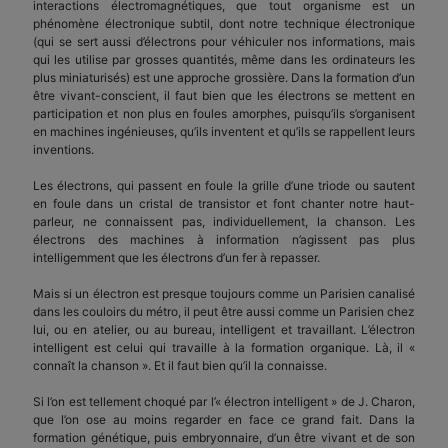
interactions électromagnétiques, que tout organisme est un
phénomène électronique subtil, dont notre technique électronique
(qui se sert aussi d’électrons pour véhiculer nos informations, mais
qui les utilise par grosses quantités, même dans les ordinateurs les
plus miniaturisés) est une approche grossière. Dans la formation d’un
être vivant-conscient, il faut bien que les électrons se mettent en
participation et non plus en foules amorphes, puisqu’ils s’organisent
en machines ingénieuses, qu’ils inventent et qu’ils se rappellent leurs
inventions.
Les électrons, qui passent en foule la grille d’une triode ou sautent
en foule dans un cristal de transistor et font chanter notre haut-
parleur, ne connaissent pas, individuellement, la chanson. Les
électrons des machines à information n’agissent pas plus
intelligemment que les électrons d’un fer à repasser.
Mais si un électron est presque toujours comme un Parisien canalisé
dans les couloirs du métro, il peut être aussi comme un Parisien chez
lui, ou en atelier, ou au bureau, intelligent et travaillant. L’électron
intelligent est celui qui travaille à la formation organique. Là, il «
connaît la chanson ». Et il faut bien qu’il la connaisse.
Si l’on est tellement choqué par l’« électron intelligent » de J. Charon,
que l’on ose au moins regarder en face ce grand fait. Dans la
formation génétique, puis embryonnaire, d’un être vivant et de son