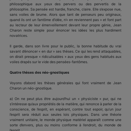
philosophique aux yeux des pervers ou des pervertis de la
philosophie. Sa pensée est hardie, franche, claire. Elle s’expose nue,
sans voiles de brume. Alors que tant de penseurs peu originaux,
quand ils ont un fantôme d’idée, n’« en reviennent pas » et font part
au lecteur de leur émerveillement devant leur propre génie, Jean
Charon reste simple pour énoncer les idées les plus hardiment
novatrices.
Il garde, dans son livre pour le public, la bonne habitude du vrai
savant d’énoncer « en dur » ses thèses. Ce qui les rend attaquables,
on dirait presque « ridiculisables » aux yeux des gens habitués aux
voiles drapés sur le vide des pensées-fantômes.
Quatre thèses des néo-gnostiques
Voyons d’abord les thèses générales qui font vraiment de Jean
Charon un néo-gnostique.
a) On ne peut plus être aujourd’hui un « physiciste » pur, qui ne
s’intéresse qu’aux propriétés de la matière, qui renonce à parler de la
conscience, de l’esprit, en espérant, contre tout espoir, qu’un jour
l’esprit sera réduit aux seules lois physiques. Dans une théorie
vraiment unitaire, le monde physique matériel apparaît comme une
sorte d’envers, plus ou moins conforme à l’endroit, du monde de
l’esprit.