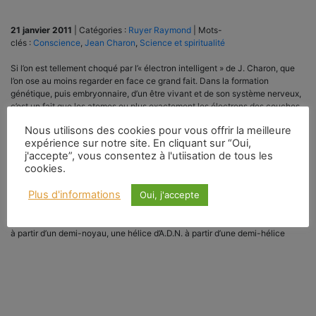
21 janvier 2011
|
Catégories :
Ruyer Raymond
|
Mots-
clés :
Conscience
,
Jean Charon
,
Science et spiritualité
Si l’on est tellement choqué par l’« électron intelligent » de J. Charon, que
l’on ose au moins regarder en face ce grand fait. Dans la formation
génétique, puis embryonnaire, d’un être vivant et de son système nerveux,
c’est un fait que les atomes ou plus exactement les électrons des couches
superficielles des atomes cherchent et trouvent les atomes-partenaires
Nous utilisons des cookies pour vous offrir la meilleure
adéquats, et conjuguent leurs actions. On aimerait que les réductionnistes
expérience sur notre site. En cliquant sur “Oui,
nous expliquent la différence entre un phénomène d’organisation micro,
j'accepte”, vous consentez à l'utiisation de tous les
puis macroscopique, et un phénomène de foule, où le temps
cookies.
désorganisateur règne seul. Il faut évidemment faire intervenir des facteurs
d’organisation dès le niveau élémentaire, capables d’établir les canaux
Plus d'informations
Oui, j'accepte
conducteurs et les relais énergétiques de la machine vivante, si l’on veut
comprendre une grande organisation. La vie refait la complexité de
l’individu à partir d’une cellule. Elle refait aussi un noyau cellulaire complet
à partir d’un demi-noyau, une hélice d’A.D.N. à partir d’une demi-hélice