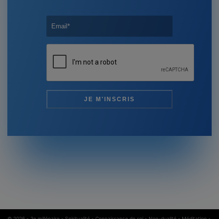
© 2026 -
3e millénaire - Spiritualité - Connaissance de soi - Non-dualité - Méditation
-