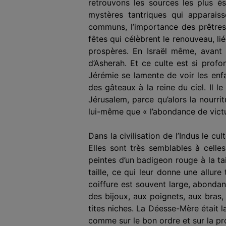
retrouvons les sources les plus és
mystères tantriques qui apparais
communs, l’importance des prêtresse
fêtes qui célè­brent le renouveau, l
prospères. En Israël même, avant 
d’Asherah. Et ce culte est si profo
Jérémie se lamente de voir les enf
des gâteaux à la reine du ciel. Il l
Jérusalem, parce qu’alors la nourri
lui-même que « l’abondance de victua
Dans la civilisation de l’Indus le c
Elles sont très semblables à celle
peintes d’un badigeon rouge à la ta
taille, ce qui leur donne une allur
coiffure est souvent large, abondan
des bijoux, aux poignets, aux bras,
tites niches. La Déesse-Mère était la
comme sur le bon ordre et sur la pro