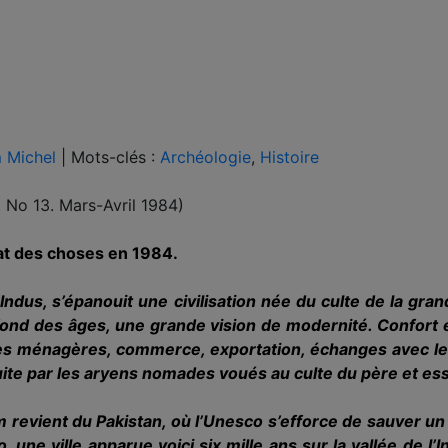
 Michel
|
Mots-clés :
Archéologie
,
Histoire
. No 13. Mars-Avril 1984)
état des choses en 1984.
l’Indus, s’épanouit une civilisation née du culte de la gr
 fond des âges, une grande vision de moder­nité. Confort
s ménagères, com­merce, exportation, échanges avec les 
uite par les aryens nomades voués au culte du père et es
revient du Pakistan, où l’Unesco s’efforce de sauver un
, une ville apparue voici six mille ans sur la vallée de l’I