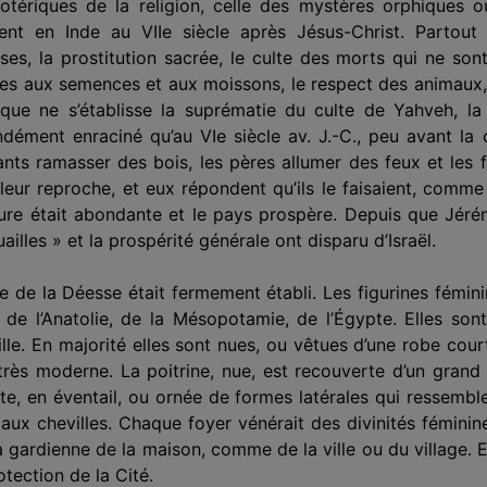
otériques de la religion, celle des mystères orphiques o
sent en Inde au VIIe siècle après Jésus-Christ. Partout
s, la prostitution sacrée, le culte des morts qui ne sont
iées aux semences et aux moissons, le respect des animaux, 
que ne s’établisse la suprématie du culte de Yahveh, l
ndément enraciné qu’au VIe siècle av. J.-C., peu avant la 
ants ramasser des bois, les pères allumer des feux et les 
e leur reproche, et eux répondent qu’ils le faisaient, comme 
ture était abondante et le pays pros­père. Depuis que Jérémi
illes » et la prospérité générale ont disparu d’Israël.
ulte de la Déesse était fermement établi. Les figurines fémin
s de l’Anatolie, de la Mésopotamie, de l’Égypte. Elles 
ille. En majorité elles sont nues, ou vêtues d’une robe cour
e très moderne. La poitrine, nue, est recouverte d’un grand
te, en éventail, ou ornée de formes latérales qui ressembl
 aux chevilles. Chaque foyer vénérait des divinités fémin
 gar­dienne de la maison, comme de la ville ou du village. E
tection de la Cité.