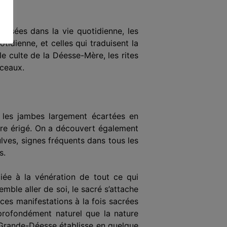
ilisées dans la vie quotidienne, les
dienne, et celles qui traduisent la
le culte de la Déesse-Mère, les rites
sceaux.
 les jambes largement écartées en
mbre érigé. On a découvert également
lves, signes fréquents dans tous les
s.
ciée à la vénération de tout ce qui
emble aller de soi, le sacré s’attache
 ces manifestations à la fois sacrées
profondément naturel que la nature
a Grande-Déesse établisse en quelque