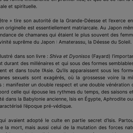
e et spiri­tuelle.
re » tire son autorité de la Grande-Déesse et l’exerce en
gion originelle est essentiellement matriarcale. Au Japon mê
pendance de chamanes qui étaient le plus souvent des femme
ivinité suprême du Japon : Amaterassu, la Déesse du Soleil.
lustré dans son livre :
Shiva et Dyonisos
(Fayard) l’importan
ut durant des millénaires et qui sous des formes semblable
 et dans toute l’Asie. Qu’ils apparais­sent sous les forme
rganes sexuels sont exagérés, où la grossesse voire la 
 : manifester un double respect et une double vénération d
ord celle qui épouse les rythmes du temps, des saisons et
rté dans la Baby­lonie ancienne, Isis en Égypte, Aphrodite 
caractérisé l’époque pré-védique.
ui avaient adopté le culte en partie secret d’Isis. Part
e la mort, mais aussi celui de la mutation des forces natur