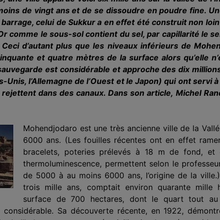
ins de vingt ans et de se dissoudre en poudre fine. Une
arrage, celui de Sukkur a en effet été construit non loin d
r comme le sous-sol contient du sel, par capillarité le se
. Ceci d’autant plus que les niveaux inférieurs de Mo­he
nquante et quatre mètres de la surface alors qu’elle n’
uvegarde est considérable et approche des dix millions d
ts-Unis, l’Allemagne de l’Ouest et le Japon) qui ont servi à
a rejettent dans des canaux. Dans son article, Michel Ra
Mohendjodaro est une très ancienne ville de la Vallé
6000 ans. (Les fouilles récentes ont en effet ramen
bracelets, poteries prélevés à 18 m de fond, et
thermoluminescence, permettent selon le professeu
de 5000 à au moins 6000 ans, l’origine de la ville.
trois mille ans, comptait environ quarante mille 
surface de 700 hectares, dont le quart tout au 
considérable. Sa découverte récente, en 1922, démontre