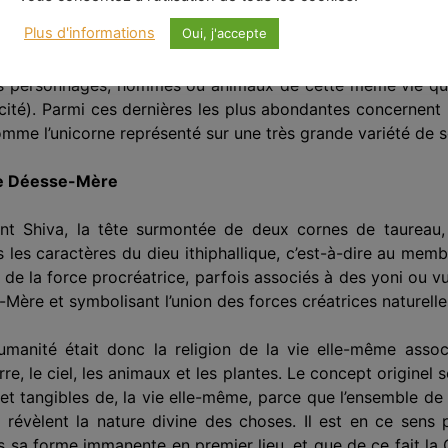
mble de ces documents permettent d’apprécier le tout.
Plus d'informations
Oui, j'accepte
on leur caractère strictement utilitaire (les cérami­ques ut
es person­nages, hommes ou animaux de cette même vie quoti
 cité). Parmi ces dernières les plus abondantes concernent 
omme l’unicorne représenté sur une très grande variété de 
nte Déesse-Mère
t Shiva, la tête surmontée de deux cornes de taureau,
s les caractères du dieu ithiphallique, c’est-à-dire au me
e la force procréa­trice, parfois associés à des yoni ou vu
-Mère et symbolisant l’union des forces créatrices naturelle
umanité était donc la religion de la vie elle-même asso
re, le ciel, les animaux et les plantes. Le concept originel s
 et tan­gibles de, la vie elle-même, parce que l’ensemble de
révèlent la nature divine des choses. Il est en ce sens 
s sa forme immanente en premier lieu, et que de ce fait l