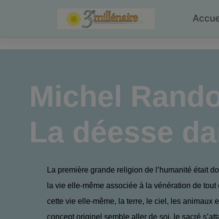
Skip
to
Accue
content
Michel Rand
La déesse d
La première grande religion de l’humanité était do
la vie elle-même associée à la vénération de tout
cette vie elle-même, la terre, le ciel, les animaux e
concept originel semble aller de soi, le sacré s’at