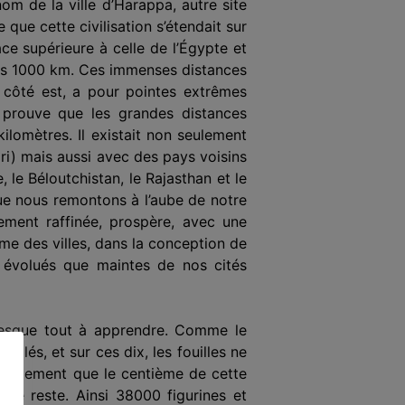
nom de la ville d’Harappa, autre site
que cette civilisation s’étendait sur
ce supérieure à celle de l’Égypte et
les 1000 km. Ces immenses distances
le côté est, a pour pointes extrêmes
) prouve que les grandes distances
lomètres. Il exis­tait non seulement
i) mais aussi avec des pays voisins
 le Bélout­chistan, le Rajasthan et le
que nous remontons à l’aube de notre
ement raffi­née, prospère, avec une
sme des villes, dans la conception de
et évolués que maintes de nos cités
 presque tout à apprendre. Comme le
illés, et sur ces dix, les fouilles ne
tuellement que le centième de cette
t le reste. Ainsi 38000 figurines et