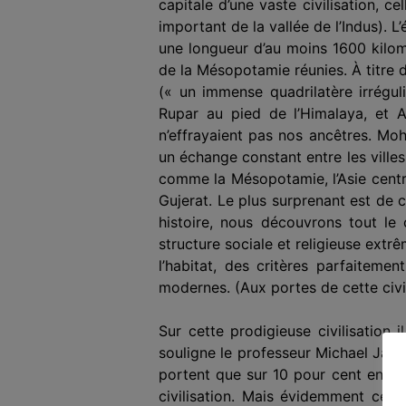
capitale d’une vaste civilisa­tion, 
important de la vallée de l’Indus). 
une longueur d’au moins 1600 kilomè
de la Mésopotamie réunies. À titre
(« un immense quadrila­tère irrégul
Rupar au pied de l’Hima­laya, et 
n’effrayaient pas nos an­cêtres. Mo
un échange constant entre les vill
comme la Mésopota­mie, l’Asie central
Gujerat. Le plus surprenant est de 
histoire, nous découvrons tout le 
structure sociale et religieuse extr
l’habitat, des critères parfaiteme
modernes. (Aux portes de cette civi
Sur cette prodigieuse civilisation
souligne le professeur Michael Jansen
portent que sur 10 pour cent envir
civilisation. Mais évidemment ce ce