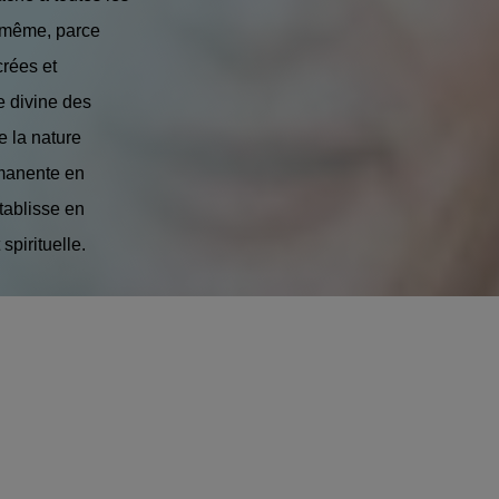
le-même, parce
crées et
e divine des
e la nature
mmanente en
tablisse en
piri­tuelle.