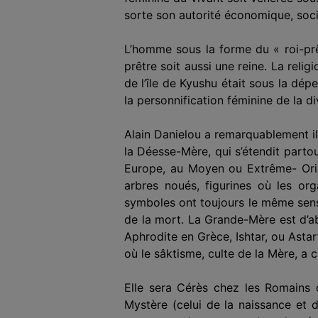
sorte son autorité économique, social
L’homme sous la forme du « roi-prêt
prêtre soit aussi une reine. La reli
de l’île de Kyushu était sous la dé
la personnification féminine de la d
Alain Danielou a remarquablement il­
la Déesse-Mère, qui s’étendit parto
Europe, au Moyen ou Extrême- Orient
arbres noués, figurines où les o
symboles ont toujours le même sens
de la mort. La Grande-Mère est d’ab
Aphrodite en Grèce, Ishtar, ou Asta
où le sâktisme, culte de la Mère, a 
Elle sera Cérès chez les Romains q
Mystère (celui de la naissance et d