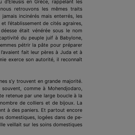
u d’Éleusis en Grèce, rappelant les
 nous retrouvons les mêmes traits
 jamais incinérés mais enterrés, les
et l’établissement de cités agraires,
a déesse était vénérée sous le nom
captivité du peuple juif à Babylone,
femmes pétrir la pâte pour préparer
l’avaient fait leur pères à Juda et à
e exerce son auto­rité, il reconnaît
ines s’y trouvent en grande majorité.
sont souvent, comme à Mohendjodaro,
te retenue par une large boucle à la
 nombre de colliers et de bijoux. La
ent à des paniers. Et partout encore
ines domestiques, logées dans de pe­
lle veillait sur les soins domestiques