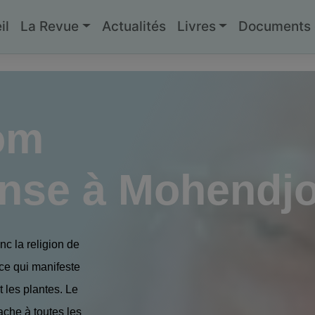
il
La Revue
Actualités
Livres
Documents g
om
anse à Mohendj
nc la religion de
 ce qui manifeste
t les plantes. Le
tache à toutes les