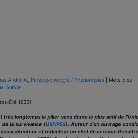
as André A.
,
Parapsychologie / Phénomènes
|
Mots-clés :
es
,
Survie
mps-Été 1982)
rès longtemps le pilier sans doute le plus actif de l’U
e de la survivance (
USFIPES
). Auteur d’un ouvrage consi
it aussi directeur et rédacteur en chef de la revue Renaît