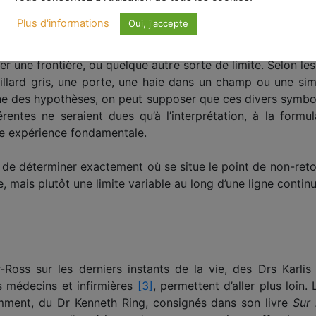
Plus d'informations
Oui, j'accepte
t la façon dont certaines personnes, au cours de leur 
er une frontière, ou quelque autre sorte de limite. Selon les
lard gris, une porte, une haie dans un champ ou une simp
ne des hypothèses, on peut supposer que ces divers symbo
rentes ne seraient dues qu’à l’interprétation, à la formu
me expérience fondamentale.
de déterminer exactement où se situe le point de non-retour.
, mais plutôt une limite variable au long d’une ligne continu
-Ross sur les derniers instants de la vie, des Drs Karlis
s médecins et infirmières
[3]
, permettent d’aller plus loi
emment, du Dr Kenneth Ring, consignés dans son livre
Sur 