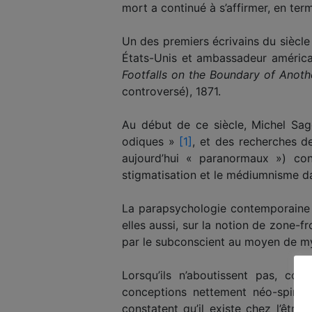
mort a continué à s’affirmer, en te
Un des premiers écrivains du siècl
États-Unis et ambassadeur américai
Footfalls on the Boundary of Anoth
controversé), 1871.
Au début de ce siècle, Michel Sage
odiques »
[1]
, et des recherches d
aujourd’hui « paranormaux ») con
stigmatisation et le médiumnisme da
La parapsychologie contemporain
elles aussi, sur la notion de zone-f
par le subconscient au moyen de mys
Lorsqu’ils n’aboutissent pas, c
conceptions nettement néo-spiritual
constatent qu’il existe chez l’êtr