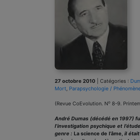
27 octobre 2010
|
Catégories :
Dum
Mort
,
Parapsychologie / Phénomèn
o
(Revue CoEvolution. N
8-9. Printe
André Dumas (décédé en 1997) fut t
l’investigation psychique et l’étud
genre :
La science de l’âme,
il éta