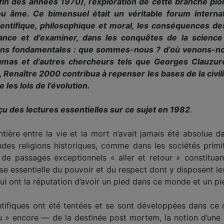
 fin des années 1970), l’exploration de cette branche pi
u âme. Ce bimensuel était un véritable forum interna
cientifique, philosophique et moral, les conséquences d
ivance et d’examiner, dans les conquêtes de la scienc
ons fondamentales : que sommes-nous ? d’où venons-nou
umas et d’autres chercheurs tels que Georges Clauzure
Renaître 2000 contribua à repenser les bases de la civilis
les lois de l’évolution.
u des lectures essentielles sur ce sujet en 1982
.
ntière entre la vie et la mort n’avait jamais été absolue 
ndes religions historiques, comme dans les sociétés primi
e de passages exceptionnels « aller et retour » constit
se essentielle du pouvoir et du respect dont y disposent les
ont la réputation d’avoir un pied dans ce monde et un pie
ntifiques ont été tentées et se sont développées dans c
ou » encore — de la destinée post mortem, la notion d’une z