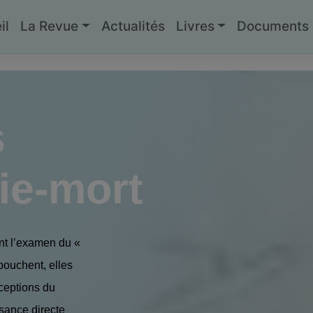
il
La Revue
Actualités
Livres
Documents g
s
vie-mort
nt l’examen du «
bouchent, elles
rceptions du
ssance directe