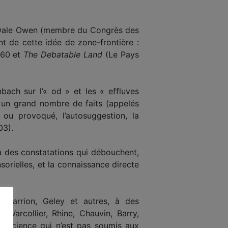
rt Dale Owen (membre du Congrès des
t de cette idée de zone-frontière :
1860 et
The Debatable Land
(Le Pays
bach sur l’« od » et les « effluves
 un grand nombre de faits (appelés
ou provoqué, l’autosuggestion, la
03).
à des constatations qui débouchent,
sorielles, et la connaissance directe
amarrion, Geley et autres, à des
, Warcollier, Rhine, Chauvin, Barry,
conscience qui n’est pas soumis aux