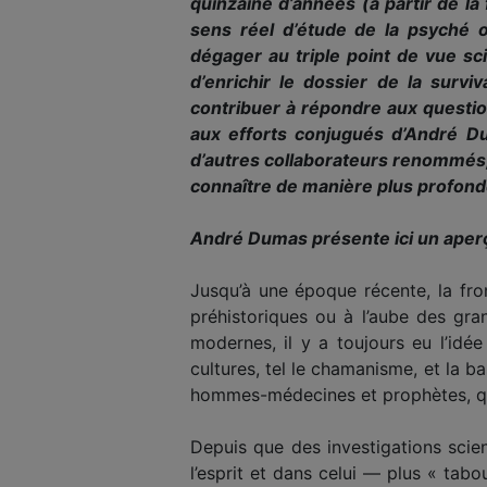
quinzaine d’années (à partir de la
sens réel d’étude de la psyché o
dégager au triple point de vue s
d’enrichir le dossier de la surv
contribuer à répondre aux questi
aux efforts conjugués d’André D
d’autres collaborateurs renommés, 
connaître de manière plus profonde 
André Dumas présente ici un aperç
Jusqu’à une époque récente, la fro
préhistoriques ou à l’aube des gra
modernes, il y a toujours eu l’idé
cultures, tel le chamanisme, et la ba
hommes-médecines et prophètes, qui 
Depuis que des investigations scie
l’esprit et dans celui — plus « tab