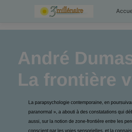
Skip
to
Accue
content
André Duma
La frontière 
La parapsychologie contemporaine, en poursuiva
paranormal », a abouti à des constatations qui dé
aussi, sur la notion de zone-frontière entre les pe
conscient par les voies sensorielles, et la connai