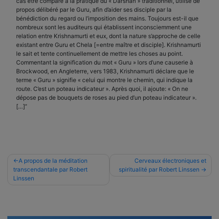
cas être comparé à la pratique du « Darshan » traditionnel, utilisé de
propos délibéré par le Guru, afin d’aider ses disciple par la
bénédiction du regard ou l’imposition des mains. Toujours est-il que
nombreux sont les auditeurs qui établissent inconsciemment une
relation entre Krishnamurti et eux, dont la nature s’approche de celle
existant entre Guru et Chela [=entre maître et disciple]. Krishnamurti
le sait et tente continuellement de mettre les choses au point.
Commentant la signification du mot « Guru » lors d’une causerie à
Brockwood, en Angleterre, vers 1983, Krishnamurti déclare que le
terme « Guru » signifie « celui qui montre le chemin, qui indique la
route. C’est un poteau indicateur ». Après quoi, il ajoute: « On ne
dépose pas de bouquets de roses au pied d’un poteau indicateur ».
[…]”
Navigation
A propos de la méditation
Cerveaux électroniques et
transcendantale par Robert
spiritualité par Robert Linssen
de
Linssen
l’article