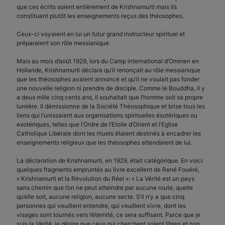
que ces écrits soient entièrement de Krishnamurti mais ils
constituent plutôt les enseignements reçus des théosophes.
Ceux-ci voyaient en lui un futur grand instructeur spirituel et
préparaient son rôle messianique.
Mais au mois d’août 1929, lors du Camp international d’Ommen en
Hollande, Krishnamurti déclara qu’il renonçait au rôle messianique
que les théosophes avaient annoncé et qu’il ne voulait pas fonder
une nouvelle religion ni prendre de disciple. Comme le Bouddha, il y
a deux mille cinq cents ans, il souhaitait que l’homme soit sa propre
lumière. Il démissionne de la Société Théosophique et brise tous les
liens qui l’unissaient aux organisations spirituelles ésotériques ou
exotériques, telles que l’Ordre de l’Etoile d’Orient et l’Eglise
Catholique Libérale dont les rituels étaient destinés à encadrer les
enseignements religieux que les théosophes attendaient de lui.
La déclaration de Krishnamurti, en 1929, était catégorique. En voici
quelques fragments empruntés au livre excellent de René Fouéré,
« Krishnamurti et la Révolution du Réel »: « La Vérité est un pays
sans chemin que l’on ne peut atteindre par aucune route, quelle
qu’elle soit, aucune religion, aucune secte. S’il n’y a que cinq
personnes qui veuillent entendre, qui veuillent vivre, dont les
visages sont tournés vers l’éternité, ce sera suffisant. Parce que je
suis la Vérité, je désire que ceux qui cherchent soient libres et non