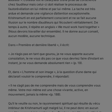
chez l’auditeur mais celui-ci doit réaliser le processus de
l’autorévélation en lui-même et par lui-même. La tache est très
ardue et demande une vigilance d’attention exceptionnelle.
Krishnamurti en est parfaitement conscient et ne se fait aucune
illusion sur le nombre d’auditeurs qui l’écoutent véritablement. De
temps à autre, il répète en anglais « We must work hard together »
(Nous devons travailler dur ensemble). Il ne donne aucun conseil,
aucun modèle, aucune technique.
Dans « Première et dernière liberté », il écrit:
« Je n’agis pas en tant que gourou, je ne vous apporte aucune
consolation, le ne vous dis pas ce que vous devriez faire d’instant en
instant, je ne vous demande absolument rien » (p. 19).
Et, dans « L’homme et son image », à la question d’une dame qui
déclarait vouloir le comprendre, il répondait:
« Il ne s’agit pas de me comprendre mais de vous comprendre vous
même. Votre moi-même est une chose vivante, active, en
mouvement, jamais la même »(p. 188).
Qu’il le veuille ou non, le rayonnement spirituel qui résulte du vécu
intérieur de Krishnamurti agit malgré lui, Il ne peut donc en aucun