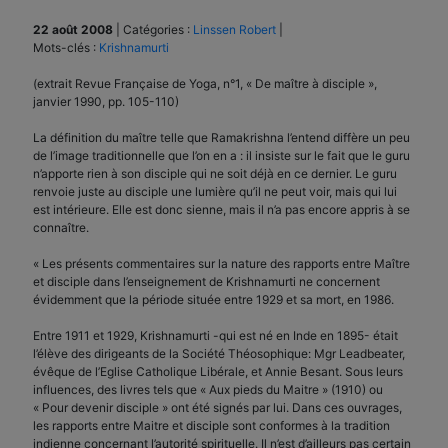
22 août 2008
|
Catégories :
Linssen Robert
|
Mots-clés :
Krishnamurti
(extrait Revue Française de Yoga, n°1, « De maître à disciple »,
janvier 1990, pp. 105-110)
La définition du maître telle que Ramakrishna l’entend diffère un peu
de l’image traditionnelle que l’on en a : il insiste sur le fait que le guru
n’apporte rien à son disciple qui ne soit déjà en ce dernier. Le guru
renvoie juste au disciple une lumière qu’il ne peut voir, mais qui lui
est intérieure. Elle est donc sienne, mais il n’a pas encore appris à se
connaître.
« Les présents commentaires sur la nature des rapports entre Maître
et disciple dans l’enseignement de Krishnamurti ne concernent
évidemment que la période située entre 1929 et sa mort, en 1986.
Entre 1911 et 1929, Krishnamurti -qui est né en Inde en 1895- était
l’élève des dirigeants de la Société Théosophique: Mgr Leadbeater,
évêque de l’Eglise Catholique Libérale, et Annie Besant. Sous leurs
influences, des livres tels que « Aux pieds du Maitre » (1910) ou
« Pour devenir disciple » ont été signés par lui. Dans ces ouvrages,
les rapports entre Maitre et disciple sont conformes à la tradition
indienne concernant l’autorité spirituelle. Il n’est d’ailleurs pas certain