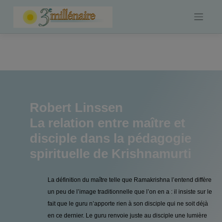
Skip
to
content
Robert Linssen
La relation entre maître et
disciple dans la pédagogie
spirituelle de Krishnamurti
La définition du maître telle que Ramakrishna l’entend diffère
un peu de l’image traditionnelle que l’on en a : il insiste sur le
fait que le guru n’apporte rien à son disciple qui ne soit déjà
en ce dernier. Le guru renvoie juste au disciple une lumière