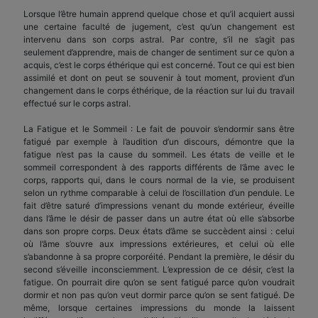
Lorsque l’être humain apprend quelque chose et qu’il acquiert aussi
une certaine faculté de jugement, c’est qu’un changement est
intervenu dans son corps astral. Par contre, s’il ne s’agit pas
seulement d’apprendre, mais de changer de sentiment sur ce qu’on a
acquis, c’est le corps éthérique qui est concerné. Tout ce qui est bien
assimilé et dont on peut se souvenir à tout moment, provient d’un
changement dans le corps éthérique, de la réaction sur lui du travail
effectué sur le corps astral.
La Fatigue et le Sommeil : Le fait de pouvoir s’endormir sans être
fatigué par exemple à l’audition d’un discours, démontre que la
fatigue n’est pas la cause du sommeil. Les états de veille et le
sommeil correspondent à des rapports différents de l’âme avec le
corps, rapports qui, dans le cours normal de la vie, se produisent
selon un rythme comparable à celui de l’oscillation d’un pendule. Le
fait d’être saturé d’impressions venant du monde extérieur, éveille
dans l’âme le désir de passer dans un autre état où elle s’absorbe
dans son propre corps. Deux états d’âme se succèdent ainsi : celui
où l’âme s’ouvre aux impressions extérieures, et celui où elle
s’abandonne à sa propre corporéité. Pendant la première, le désir du
second s’éveille inconsciemment. L’expression de ce désir, c’est la
fatigue. On pourrait dire qu’on se sent fatigué parce qu’on voudrait
dormir et non pas qu’on veut dormir parce qu’on se sent fatigué. De
même, lorsque certaines impressions du monde la laissent