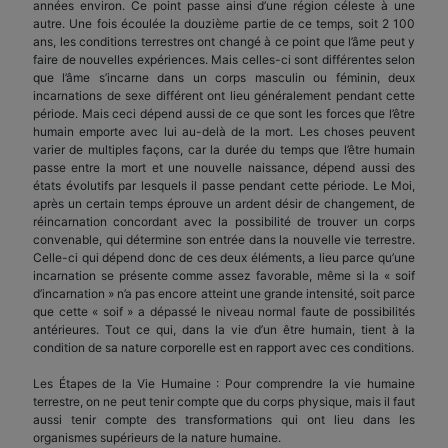
années environ. Ce point passe ainsi d’une région céleste à une
autre. Une fois écoulée la douzième partie de ce temps, soit 2 100
ans, les conditions terrestres ont changé à ce point que l’âme peut y
faire de nouvelles expériences. Mais celles-ci sont différentes selon
que l’âme s’incarne dans un corps masculin ou féminin, deux
incarnations de sexe différent ont lieu généralement pendant cette
période. Mais ceci dépend aussi de ce que sont les forces que l’être
humain emporte avec lui au-delà de la mort. Les choses peuvent
varier de multiples façons, car la durée du temps que l’être humain
passe entre la mort et une nouvelle naissance, dépend aussi des
états évolutifs par lesquels il passe pendant cette période. Le Moi,
après un certain temps éprouve un ardent désir de changement, de
réincarnation concordant avec la possibilité de trouver un corps
convenable, qui détermine son entrée dans la nouvelle vie terrestre.
Celle-ci qui dépend donc de ces deux éléments, a lieu parce qu’une
incarnation se présente comme assez favorable, même si la « soif
d’incarnation » n’a pas encore atteint une grande intensité, soit parce
que cette « soif » a dépassé le niveau normal faute de possibilités
antérieures. Tout ce qui, dans la vie d’un être humain, tient à la
condition de sa nature corporelle est en rapport avec ces conditions.
Les Étapes de la Vie Humaine : Pour comprendre la vie humaine
terrestre, on ne peut tenir compte que du corps physique, mais il faut
aussi tenir compte des transformations qui ont lieu dans les
organismes supérieurs de la nature humaine.