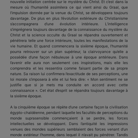
nouvelle initiation centrée sur le mystère du Christ. Et c’est dans la
mesure où l’humanité assimilera ce qui vient ainsi du Graal, que
l’impulsion donnée par la venue du Christ, se développera toujours
davantage. De plus en plus l’évolution extérieure du Christianisme
s’accompagnera d’une évolution intérieure. L’intelligence
s’imprégnera toujours davantage de la connaissance du mystère du
Christ et la science occulte du Graal se répandra ouvertement et
pénétrera telle une force intérieure, toutes les manifestations de la
vie humaine. Et quand commencera la sixième époque, l’humanité
pourra retrouver sur un plan supérieur, la clairvoyance qu’elle a
possédée d’une façon nébuleuse à une époque antérieure. Dans
l’avenir elle aura non seulement ces inspirations, mais elle les
comprendra et les ressentira comme faisant partie de sa propre
nature. Sa raison lui confirmera l’exactitude de ses perceptions, une
loi morale s’imposera à elle et lui fera dire: « Mon sentiment ne se
justifie que si je mets ma conduite en accord avec cette
connaissance ». Cet état d’esprit se répandra toujours davantage à
la sixième époque.
A la cinquième époque se répète d’une certaine façon la civilisation
égypto-chaldéenne, pendant laquelle les facultés de perceptions du
monde suprasensible commençaient à se perdre, les forces
intellectuelles se développant. Dans l’antiquité les impressions
venues des mondes supérieurs semblaient des forces venant d’un
monde extérieur l’homme, dans lequel il n’avait pu pénétrer. Tandis