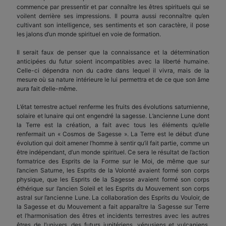
commence par pressentir et par connaître les êtres spirituels qui se
voilent derrière ses impressions. Il pourra aussi reconnaître qu’en
cultivant son intelligence, ses sentiments et son caractère, il pose
les jalons d’un monde spirituel en voie de formation.
Il serait faux de penser que la connaissance et la détermination
anticipées du futur soient incompatibles avec la liberté humaine.
Celle-ci dépendra non du cadre dans lequel il vivra, mais de la
mesure où sa nature intérieure le lui permettra et de ce que son âme
aura fait d’elle-même.
L’état terrestre actuel renferme les fruits des évolutions saturnienne,
solaire et lunaire qui ont engendré la sagesse. L’ancienne Lune dont
la Terre est la création, a fait avec tous les éléments qu’elle
renfermait un « Cosmos de Sagesse ». La Terre est le début d’une
évolution qui doit amener l’homme à sentir qu’il fait partie, comme un
être indépendant, d’un monde spirituel. Ce sera le résultat de l’action
formatrice des Esprits de la Forme sur le Moi, de même que sur
l’ancien Saturne, les Esprits de la Volonté avaient formé son corps
physique, que les Esprits de la Sagesse avaient formé son corps
éthérique sur l’ancien Soleil et les Esprits du Mouvement son corps
astral sur l’ancienne Lune. La collaboration des Esprits du Vouloir, de
la Sagesse et du Mouvement a fait apparaître la Sagesse sur Terre
et l’harmonisation des êtres et incidents terrestres avec les autres
êtres de l’univers, des futurs jupitériens, vénusiens et vulcaniens.