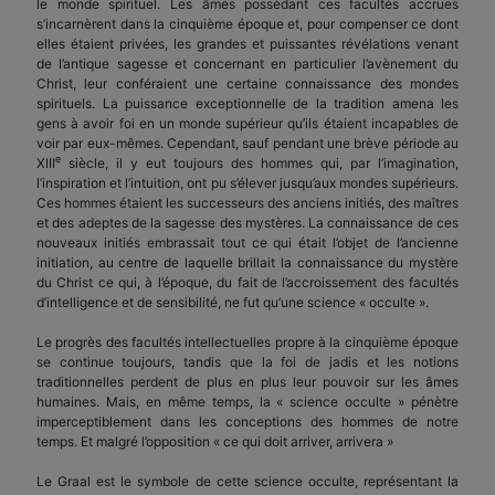
le monde spirituel. Les âmes possédant ces facultés accrues
s’incarnèrent dans la cinquième époque et, pour compenser ce dont
elles étaient privées, les grandes et puissantes révélations venant
de l’antique sagesse et concernant en particulier l’avènement du
Christ, leur conféraient une certaine connaissance des mondes
spirituels. La puissance exceptionnelle de la tradition amena les
gens à avoir foi en un monde supérieur qu’ils étaient incapables de
voir par eux-mêmes. Cependant, sauf pendant une brève période au
e
XIII
siècle, il y eut toujours des hommes qui, par l’imagination,
l’inspiration et l’intuition, ont pu s’élever jusqu’aux mondes supérieurs.
Ces hommes étaient les successeurs des anciens initiés, des maîtres
et des adeptes de la sagesse des mystères. La connaissance de ces
nouveaux initiés embrassait tout ce qui était l’objet de l’ancienne
initiation, au centre de laquelle brillait la connaissance du mystère
du Christ ce qui, à l’époque, du fait de l’accroissement des facultés
d’intelligence et de sensibilité, ne fut qu’une science « occulte ».
Le progrès des facultés intellectuelles propre à la cinquième époque
se continue toujours, tandis que la foi de jadis et les notions
traditionnelles perdent de plus en plus leur pouvoir sur les âmes
humaines. Mais, en même temps, la « science occulte » pénètre
imperceptiblement dans les conceptions des hommes de notre
temps. Et malgré l’opposition « ce qui doit arriver, arrivera »
Le Graal est le symbole de cette science occulte, représentant la