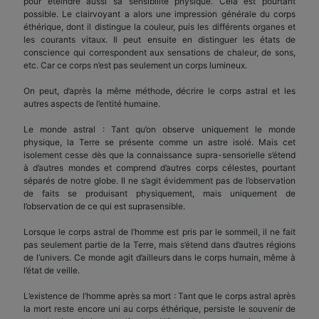
pour éteindre aussi sa sensibilité physique. Cela est pourtant
possible. Le clairvoyant a alors une impression générale du corps
éthérique, dont il distingue la couleur, puis les différents organes et
les courants vitaux. Il peut ensuite en distinguer les états de
conscience qui correspondent aux sensations de chaleur, de sons,
etc. Car ce corps n’est pas seulement un corps lumineux.
On peut, d’après la même méthode, décrire le corps astral et les
autres aspects de l’entité humaine.
Le monde astral : Tant qu’on observe uniquement le monde
physique, la Terre se présente comme un astre isolé. Mais cet
isolement cesse dès que la connaissance supra-sensorielle s’étend
à d’autres mondes et comprend d’autres corps célestes, pourtant
séparés de notre globe. Il ne s’agit évidemment pas de l’observation
de faits se produisant physiquement, mais uniquement de
l’observation de ce qui est suprasensible.
Lorsque le corps astral de l’homme est pris par le sommeil, il ne fait
pas seulement partie de la Terre, mais s’étend dans d’autres régions
de l’univers. Ce monde agit d’ailleurs dans le corps humain, même à
l’état de veille.
L’existence de l’homme après sa mort : Tant que le corps astral après
la mort reste encore uni au corps éthérique, persiste le souvenir de