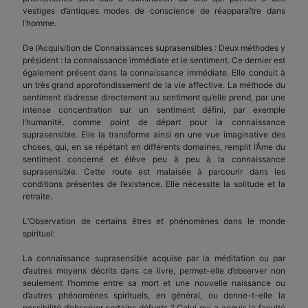
vestiges d’antiques modes de conscience de réapparaître dans
l’homme.
De l’Acquisition de Connaissances suprasensibles : Deux méthodes y
président : la connaissance immédiate et le sentiment. Ce dernier est
également présent dans la connaissance immédiate. Elle conduit à
un très grand approfondissement de la vie affective. La méthode du
sentiment s’adresse directement au sentiment qu’elle prend, par une
intense concentration sur un sentiment défini, par exemple
l’humanité, comme point de départ pour la connaissance
suprasensible. Elle la transforme ainsi en une vue imaginative des
choses, qui, en se répétant en différents domaines, remplit l’Âme du
sentiment concerné et élève peu à peu à la connaissance
suprasensible. Cette route est malaisée à parcourir dans les
conditions présentes de l’existence. Elle nécessite la solitude et la
retraite.
L’Observation de certains êtres et phénomènes dans le monde
spirituel:
La connaissance suprasensible acquise par la méditation ou par
d’autres moyens décrits dans ce livre, permet-elle d’observer non
seulement l’homme entre sa mort et une nouvelle naissance ou
d’autres phénomènes spirituels, en général, ou donne-t-elle la
possibilité d’observer certains défunts ? Celui qui a acquis la faculté