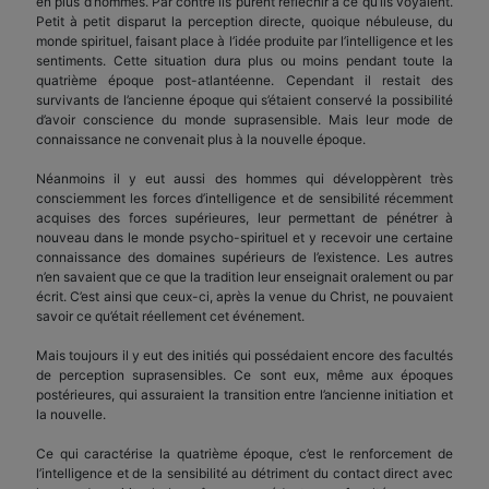
en plus d’hommes. Par contre ils purent réfléchir à ce qu’ils voyaient.
Petit à petit disparut la perception directe, quoique nébuleuse, du
monde spirituel, faisant place à l’idée produite par l’intelligence et les
sentiments. Cette situation dura plus ou moins pendant toute la
quatrième époque post-atlantéenne. Cependant il restait des
survivants de l’ancienne époque qui s’étaient conservé la possibilité
d’avoir conscience du monde suprasensible. Mais leur mode de
connaissance ne convenait plus à la nouvelle époque.
Néanmoins il y eut aussi des hommes qui développèrent très
consciemment les forces d’intelligence et de sensibilité récemment
acquises des forces supérieures, leur permettant de pénétrer à
nouveau dans le monde psycho-spirituel et y recevoir une certaine
connaissance des domaines supérieurs de l’existence. Les autres
n’en savaient que ce que la tradition leur enseignait oralement ou par
écrit. C’est ainsi que ceux-ci, après la venue du Christ, ne pouvaient
savoir ce qu’était réellement cet événement.
Mais toujours il y eut des initiés qui possédaient encore des facultés
de perception suprasensibles. Ce sont eux, même aux époques
postérieures, qui assuraient la transition entre l’ancienne initiation et
la nouvelle.
Ce qui caractérise la quatrième époque, c’est le renforcement de
l’intelligence et de la sensibilité au détriment du contact direct avec