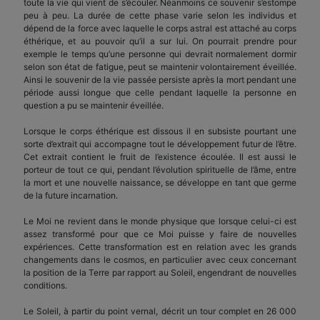
toute la vie qui vient de s’écouler. Néanmoins ce souvenir s’estompe
peu à peu. La durée de cette phase varie selon les individus et
dépend de la force avec laquelle le corps astral est attaché au corps
éthérique, et au pouvoir qu’il a sur lui. On pourrait prendre pour
exemple le temps qu’une personne qui devrait normalement dormir
selon son état de fatigue, peut se maintenir volontairement éveillée.
Ainsi le souvenir de la vie passée persiste après la mort pendant une
période aussi longue que celle pendant laquelle la personne en
question a pu se maintenir éveillée.
Lorsque le corps éthérique est dissous il en subsiste pourtant une
sorte d’extrait qui accompagne tout le développement futur de l’être.
Cet extrait contient le fruit de l’existence écoulée. Il est aussi le
porteur de tout ce qui, pendant l’évolution spirituelle de l’âme, entre
la mort et une nouvelle naissance, se développe en tant que germe
de la future incarnation.
Le Moi ne revient dans le monde physique que lorsque celui-ci est
assez transformé pour que ce Moi puisse y faire de nouvelles
expériences. Cette transformation est en relation avec les grands
changements dans le cosmos, en particulier avec ceux concernant
la position de la Terre par rapport au Soleil, engendrant de nouvelles
conditions.
Le Soleil, à partir du point vernal, décrit un tour complet en 26 000