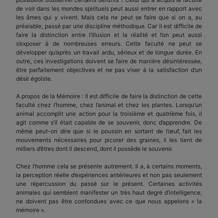
de voir dans les mondes spirituels peut aussi entrer en rapport avec
les âmes qui y vivent. Mais cela ne peut se faire que si on a, au
préalable, passé par une discipline méthodique. Car il est difficile de
faire la distinction entre l’illusion et la réalité et l’on peut aussi
s’exposer à de nombreuses erreurs. Cette faculté ne peut se
développer qu’après un travail ardu, sérieux et de longue durée. En
outre, ces investigations doivent se faire de manière désintéressée,
être parfaitement objectives et ne pas viser à la satisfaction d’un
désir égoïste.
A propos de la Mémoire : Il est difficile de faire la distinction de cette
faculté chez l’homme, chez l’animal et chez les plantes. Lorsqu’un
animal accomplit une action pour la troisième et quatrième fois, il
agit comme s’il était capable de se souvenir, donc d’apprendre. De
même peut-on dire que si le poussin en sortant de l’œuf, fait les
mouvements nécessaires pour picorer des graines, il les tient de
milliers d’êtres dont il descend, dont il possède le souvenir.
Chez l’homme cela se présente autrement. Il a, à certains moments,
la perception réelle d’expériences antérieures et non pas seulement
une répercussion du passé sur le présent. Certaines activités
animales qui semblent manifester un très haut degré d’intelligence,
ne doivent pas être confondues avec ce que nous appelons « la
mémoire ».