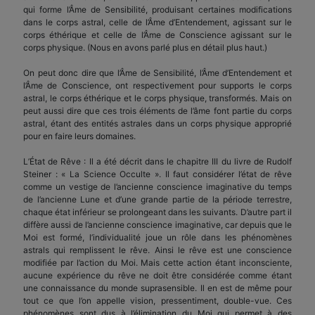
qui forme l’Âme de Sensibilité, produisant certaines modifications
dans le corps astral, celle de l’Âme d’Entendement, agissant sur le
corps éthérique et celle de l’Âme de Conscience agissant sur le
corps physique. (Nous en avons parlé plus en détail plus haut.)
On peut donc dire que l’Âme de Sensibilité, l’Âme d’Entendement et
l’Âme de Conscience, ont respectivement pour supports le corps
astral, le corps éthérique et le corps physique, transformés. Mais on
peut aussi dire que ces trois éléments de l’âme font partie du corps
astral, étant des entités astrales dans un corps physique approprié
pour en faire leurs domaines.
L’État de Rêve : Il a été décrit dans le chapitre III du livre de Rudolf
Steiner : « La Science Occulte ». Il faut considérer l’état de rêve
comme un vestige de l’ancienne conscience imaginative du temps
de l’ancienne Lune et d’une grande partie de la période terrestre,
chaque état inférieur se prolongeant dans les suivants. D’autre part il
diffère aussi de l’ancienne conscience imaginative, car depuis que le
Moi est formé, l’individualité joue un rôle dans les phénomènes
astrals qui remplissent le rêve. Ainsi le rêve est une conscience
modifiée par l’action du Moi. Mais cette action étant inconsciente,
aucune expérience du rêve ne doit être considérée comme étant
une connaissance du monde suprasensible. Il en est de même pour
tout ce que l’on appelle vision, pressentiment, double-vue. Ces
phénomènes sont dus à l’élimination du Moi qui permet à des