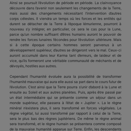
Ainsi se poursuit l’évolution de période en période. La clairvoyance
découvre dans l’avenir non seulement les changements de la Terre,
mais aussi des changements nécessitant l’intervention d’autres
corps célestes. Il viendra un temps où les forces et les entités qui
durent se détacher de la Terre à l’époque lémurienne, pourront à
nouveau s’y intégrer, en particulier, ce sera le cas pour la Lune,
parce qu’un nombre suffisant d’êtres humains auront le pouvoir de
rendre les forces lunaires fécondes pour l’évolution ultérieure. Mais
si à cette époque certains hommes seront parvenus à un
développement supérieur, d’autres se dirigeront vers le mal. Ceux-ci
auront accumulé dans leur Karma tant d’erreurs, de laideur et de
vice, qu’ils formeront une véritable communauté de méchants et de
dévoyés, hostiles aux autres.
Cependant l’humanité évoluée aura la possibilité de transformer
l’humanité mauvaise qui aura elle aussi sa part dans le cours futur de
l’évolution. C’est ainsi que la Terre pourra s’unir d’abord à la Lune et
ensuite au Soleil et aux autres planètes. Puis, après être passé par
un état intermédiaire qui se présente comme un séjour dans un
monde supérieur, elle passera à l’état de « Jupiter ». La le règne
minéral n’existera plus, il sera transformé en forces végétales. Le
règne végétal, lui aussi transformé par rapport à celui de la Terre,
sera le plus bas des règnes jupitériens. De même le règne animal
sera transformé, et le règne humain se présentera comme composé
de la mauvaise humanité apparue sur Terre. Enfin, les descendants