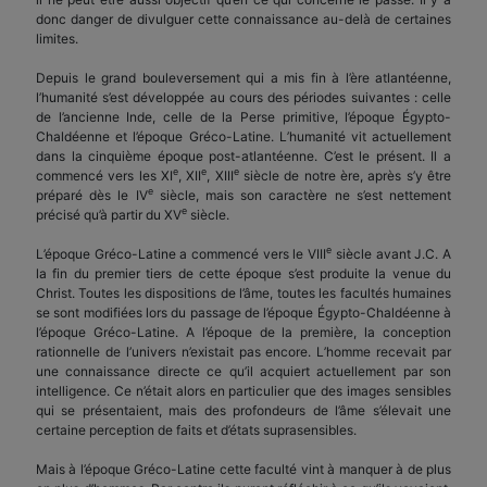
donc danger de divulguer cette connaissance au-delà de certaines
limites.
Depuis le grand bouleversement qui a mis fin à l’ère atlantéenne,
l’humanité s’est développée au cours des périodes suivantes : celle
de l’ancienne Inde, celle de la Perse primitive, l’époque Égypto-
Chaldéenne et l’époque Gréco-Latine. L’humanité vit actuellement
dans la cinquième époque post-atlantéenne. C’est le présent. Il a
e
e
e
commencé vers les XI
, XII
, XIII
siècle de notre ère, après s’y être
e
préparé dès le IV
siècle, mais son caractère ne s’est nettement
e
précisé qu’à partir du XV
siècle.
e
L’époque Gréco-Latine a commencé vers le VIII
siècle avant J.C. A
la fin du premier tiers de cette époque s’est produite la venue du
Christ. Toutes les dispositions de l’âme, toutes les facultés humaines
se sont modifiées lors du passage de l’époque Égypto-Chaldéenne à
l’époque Gréco-Latine. A l’époque de la première, la conception
rationnelle de l’univers n’existait pas encore. L’homme recevait par
une connaissance directe ce qu’il acquiert actuellement par son
intelligence. Ce n’était alors en particulier que des images sensibles
qui se présentaient, mais des profondeurs de l’âme s’élevait une
certaine perception de faits et d’états suprasensibles.
Mais à l’époque Gréco-Latine cette faculté vint à manquer à de plus