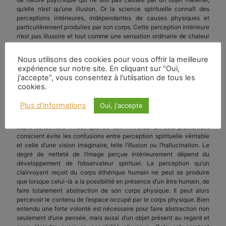
qu’elle n’est qu’une illusion. Or la science spirituelle connaît des
perceptions intérieures, indépendantes de causes physiques et
particulièrement produites par son corps. Cette perception intérieure
n’est pas illusoire et tout comme une sensation ordinaire de chaleur
ou de couleur est due à un objet physique, sensible, elle est causée
par une entité appartenant à un monde extérieur suprasensible. Il
Nous utilisons des cookies pour vous offrir la meilleure
faut distinguer par exemple, entre une couleur attachée à l’objet
expérience sur notre site. En cliquant sur “Oui,
extérieur, et une couleur ressentie intérieurement par l’âme. Ces
j'accepte”, vous consentez à l'utiisation de tous les
perceptions intérieures ressemblent à ce qu’on ressent comme joie
cookies.
ou douleur.
Plus d'informations
Oui, j'accepte
Dans le cas d’un objet perçu physiquement, la sensation venant de
l’extérieur précède toujours l’expérience intérieure. Dans la vision
supra-sensorielle il faut que ce soit l’inverse. En être pleinement
conscient évite les confusions entre perception spirituelle véritable
et celle d’une vision imaginaire, telle l’illusion ou l’hallucination. Le
degré de netteté de l’image perçue intérieurement dépend du
développement de l’observateur spirituel. La perception qu’un
clairvoyant reçoit du corps éthérique humain ne peut se produire
que lorsque celui-là a la possibilité en présence d’un être humain, de
faire totalement abstraction de son corps physique. Il peut alors
percevoir le contenu de l’espace occupé par le corps physique. Bien
entendu une forte volonté est nécessaire pour faire abstraction non
seulement d’une pensée, mais aussi d’un objet présent au regard et