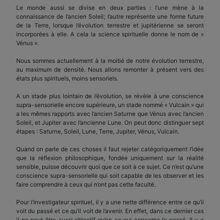
Le monde aussi se divise en deux parties : l’une mène à la
connaissance de l’ancien Soleil; l’autre représente une forme future
de la Terre, lorsque l’évolution terrestre et jupitérienne se seront
incorporées à elle. A cela la science spirituelle donne le nom de «
Vénus ».
Nous sommes actuellement à la moitié de notre évolution terrestre,
au maximum de densité. Nous allons remonter à présent vers des
états plus spirituels, moins sensoriels.
A un stade plus lointain de l’évolution, se révèle à une conscience
supra-sensorielle encore supérieure, un stade nommé « Vulcain » qui
a les mêmes rapports avec l’ancien Saturne que Vénus avec l’ancien
Soleil, et Jupiter avec l’ancienne Lune. On peut donc distinguer sept
étapes : Saturne, Soleil, Lune, Terre, Jupiter, Vénus, Vulcain.
Quand on parle de ces choses il faut rejeter catégoriquement l’idée
que la réflexion philosophique, fondée uniquement sur la réalité
sensible, puisse découvrir quoi que ce soit à ce sujet. Ce n’est qu’une
conscience supra-sensorielle qui soit capable de les observer et les
faire comprendre à ceux qui n’ont pas cette faculté.
Pour l’investigateur spirituel, il y a une nette différence entre ce qu’il
voit du passé et ce qu’il voit de l’avenir. En effet, dans ce dernier cas
il ne peut être aussi objectif qu’en ce qui concerne le passé. Il y a