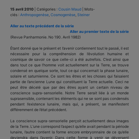
15 avril 2010
|
Catégories :
Cousin Maud
|
Mots-
clés :
Anthropogenèse
,
Cosmogenèse
,
Steiner
Aller au texte précédent de la série
Aller au premier texte de la série
(Revue Panharmonie. No 190. Avril 1982)
Étant donné que le présent et l’avenir contiennent tout le passé, il est
nécessaire pour la compréhension de l’évolution humaine et
cosmique de savoir ce que celle-ci a été autrefois. C’est ainsi que
dans tout ce que l’homme voit actuellement sur la Terre, se trouve
condensé en quelque sorte, tout ce qui concernait la phase lunaire,
solaire et saturnienne. Ce sont les êtres et les choses qui faisaient
partie de l’ancienne Lune qui constituent la Terre actuelle. Ceci ne
peut être décelé que par des êtres ayant un certain niveau de
conscience supra-sensorielle. Notre Terre serait liée à un monde
suprasensible, contenant les éléments qui ne se sont pas condensés
pendant l’existence lunaire, mais qui, a présent, se manifestent
différemment de l’état précédent.
La conscience supra-sensorielle perçoit actuellement deux images
de la Terre. L’une correspond l’aspect qu’elle avait pendant la période
lunaire, l’autre contient la forme encore embryonnaire de ce qu’elle
deviendra dans l’avenir. Dans cette forme à venir se déversent