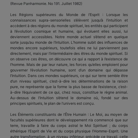
(Revue Panharmonie. No 191. Juillet 1982)
Les Régions supérieures du Monde de l’Esprit : Lorsque les
connaissances supra-sensorielles s’élèvent jusqu’à l’intuition et
accèdent à des régions du monde spirituel, les entités qui participent
à l’évolution cosmique et humaine, qui évoluent elles aussi, lui
deviennent accessibles. Notre monde actuel s’étend en quelque
sorte jusqu’au monde de l’Intuition. L’homme subit des influences de
mondes encore supérieurs, toutefois elles ne lui parviennent pas
directement, mais par l’intermédiaire des êtres du monde spirituel. Si
on observe ces êtres, on découvre ce qui a rapport à l’existence de
l’homme. Mais de par leur nature, les forces qu’elles emploient pour
gouverner l’évolution humaine, sont d’un domaine qui dépasse
l’Intuition. Dans ces mondes supérieurs, ce qui sur terre semble être
d’un niveau spirituel, c’est-à-dire les déterminations de la raison
pure, ne représente que la forme la plus basse de l’existence, c’est-
à-dire l’équivalent de ce qui, chez nous, constitue le règne animal.
Au-dessus de l’Intuition s’étend le domaine où, fondé sur des
principes spirituels, le plan de l’univers est conçu.
Les Éléments constituants de l’Être Humain : Le Moi, au moyen de
facultés supérieures dont le développement n’a commencé que sur
terre, travaille à faire du corps astral le Moi Spirituel ; du corps
éthérique l’Esprit de Vie et du corps physique l’Homme-Esprit. Une
autre transformation, à un niveau inférieur, précède ce travail, celle