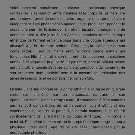
Voici comment l’occultisme les classe : la naissance physique
représente la séparation entre l’homme et le corps de sa mère. Ce
que l’embryon avait de commun avec l’organisme maternel, devient
indépendant. Des phénomènes analogues se produisent pendant le
cours ultérieur de l’existence. En effet, jusqu’au changement de
dentition, c’est-a-dire jusqu’à la sixième ou septième année, le corps
éthérique de l’enfant est enveloppé dans une coque éthérique qui
disparaît à la fin de cette période. C’est alors la naissance de son
corps astral. Il est de même entouré d’une coque astrale qui
l’enveloppe. Elle disparaît à son tour entre la douzième et seizième
année, à l’époque de la puberté. Et plus tard, c’est le Moi lui-même
qui naît. L’être humain s’adapte alors aux conditions du monde et de
son existence dont l’activité sera à la mesure de l’animation des
âmes de sensibilité et de conscience, par son Moi.
Ensuite vient une époque où le corps éthérique se replie en quelque
sorte sur lui-même par un processus contraire à son
épanouissement. Quant au corps astral, il commence à faire mûrir les
germes qu’il contient lors de sa naissance, puis il s’enrichit des
expériences du Moi et, à partir d’un certain moment, il se nourrit
spirituellement de la substance du corps éthérique, il « ronge »
celui-ci. Puis vient le moment où le corps éthérique ronge le corps
physique. C’est alors l’âge de la vieillesse, caractérisée par la
décrépitude physique.