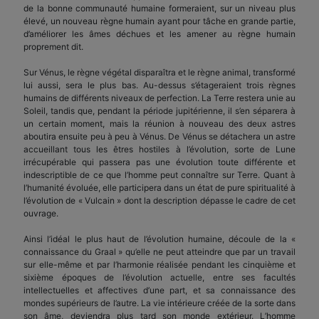
de la bonne communauté humaine formeraient, sur un niveau plus
élevé, un nouveau règne humain ayant pour tâche en grande partie,
d’améliorer les âmes déchues et les amener au règne humain
proprement dit.
Sur Vénus, le règne végétal disparaîtra et le règne animal, transformé
lui aussi, sera le plus bas. Au-dessus s’étageraient trois règnes
humains de différents niveaux de perfection. La Terre restera unie au
Soleil, tandis que, pendant la période jupitérienne, il s’en séparera à
un certain moment, mais la réunion à nouveau des deux astres
aboutira ensuite peu à peu à Vénus. De Vénus se détachera un astre
accueillant tous les êtres hostiles à l’évolution, sorte de Lune
irrécupérable qui passera pas une évolution toute différente et
indescriptible de ce que l’homme peut connaître sur Terre. Quant à
l’humanité évoluée, elle participera dans un état de pure spiritualité à
l’évolution de « Vulcain » dont la description dépasse le cadre de cet
ouvrage.
Ainsi l’idéal le plus haut de l’évolution humaine, découle de la «
connaissance du Graal » qu’elle ne peut atteindre que par un travail
sur elle-même et par l’harmonie réalisée pendant les cinquième et
sixième époques de l’évolution actuelle, entre ses facultés
intellectuelles et affectives d’une part, et sa connaissance des
mondes supérieurs de l’autre. La vie intérieure créée de la sorte dans
son âme, deviendra plus tard son monde extérieur. L’homme