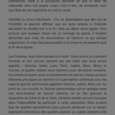
indifférente, l’âme a la possibilité d’éveiller en elle le désir de
s’absorber dans son propre corps, c’est-à-dire, de s’endormir sans
que l’état de son organisme en soit la cause.
Hérédité ou Dons individuels : S’ils ne dépendaient que des lois de
l’hérédité on pourrait affirmer que les dons propres à l’individu
devraient se révéler non à la fin, mais au début d’une lignée. Pour
prouver que quelque chose est un héritage du passé, il faudrait
démontrer que chez les descendants se retrouve ce qui existait
auparavant. Or cela n’est pas possible si la chose ne se présente qu’à
la fin de la lignée.
Les Planètes, leurs états passés et à venir : Nous avons vu comment
l’homme et son univers passent par des états que nous avons
appelés : Saturne, Soleil, Lune, Terre, Jupiter, Mars, Vénus et
Vulcain, et quelles étaient leurs relations avec l’évolution humaine.
Ces astres évoluent aussi et actuellement ils sont au niveau où leurs
éléments physiques se montrent à la perception extérieure sous les
aspects que les astronomes appellent Saturne, Jupiter, Mars, etc. Au
point de vue occulte, le Saturne astronomique est en quelque sorte
une réincarnation de l’ancien Saturne, né du fait qu’avant la
séparation du Soleil et de la Terre, certaines entités se sont trouvées
dans l’impossibilité de participer à cette séparation. Elles avaient
trop de qualités saturniennes pour pouvoir demeurer sur un terrain
approprié à l’évolution des qualités solaires. Le Jupiter présent a été