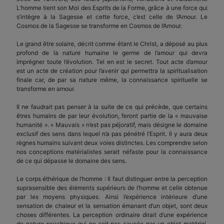
L’homme tient son Moi des Esprits de la Forme, grâce à une force qui
s’intègre à la Sagesse et cette force, c’est celle de l’Amour. Le
Cosmos de la Sagesse se transforme en Cosmos de l’Amour.
Le grand être solaire, décrit comme étant le Christ, a déposé au plus
profond de la nature humaine le germe de l’amour qui devra
imprégner toute l’évolution. Tel en est le secret. Tout acte d’amour
est un acte de création pour l’avenir qui permettra la spiritualisation
finale car, de par sa nature même, la connaissance spirituelle se
transforme en amour.
Il ne faudrait pas penser à la suite de ce qui précède, que certains
êtres humains de par leur évolution, feront partie de la « mauvaise
humanité ». « Mauvais » n’est pas péjoratif, mais désigne le domaine
exclusif des sens dans lequel n’a pas pénétré l’Esprit. Il y aura deux
règnes humains suivant deux voies distinctes. Les comprendre selon
nos conceptions matérialistes serait néfaste pour la connaissance
de ce qui dépasse le domaine des sens.
Le corps éthérique de l’homme : Il faut distinguer entre la perception
suprasensible des éléments supérieurs de l’homme et celle obtenue
par les moyens physiques. Ainsi l’expérience intérieure d’une
sensation de chaleur et la sensation émanant d’un objet, sont deux
choses différentes. La perception ordinaire dirait d’une expérience
de nature psychique qui ne soit pas causée par un objet matériel,