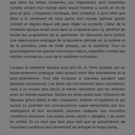
que dans les temps modernes, ces impressions sont ressenties
comme venant d’un monde dans lequel l’homme a accès et vit de
plus en plus. L’impulsion christique, bien comprise, a pour effet que
l’âme a le sentiment de faire partie d’un monde spirituel qu’elle
connaît et d’après lequel elle peut régler sa conduite. L’âme de la
troisième époque renaît ainsi dans la cinquième pour s’y pénétrer de
toutes les acquisitions de la quatrième. On découvre dans l’avenir
une répercussion analogue de la deuxième période sur la sixième et
de la première, celle de l’Inde antique, sur la septième. Tout ce
qu’enseignèrent les grands instructeurs d’alors, reparaîtra comme des
réalités vivantes au cours de la septième civilisation.
Lorsque la septième époque aura pris fin, la Terre passera par un
bouleversement analogue celui produit entre l’ère atlantéenne et la
post-atlantéenne. Puis elle évoluera à nouveau pendant sept
époques successives. Les âmes qui s’incarneront alors connaîtront,
mais à un niveau plus élevé, la même réalisation que les Atlantes
avec un monde supérieur. Seules les âmes ayant subi l’influence de
l’époque gréco-latine et des cinquième, sixième et septième et qui
auront su assimiler les connaissances supra-sensorielles par leur
intelligence et leur sensibilité, pourront s’adapter aux nouvelles
conditions terrestres. Les autres âmes seront « obligées » de rester
en arrière. Et ce n’est que bien plus tard que se présenteront de
nouvelles conditions leur permettant de rattraper le temps perdu.