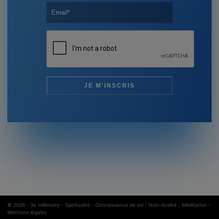
© 2026 -
3e millénaire - Spiritualité - Connaissance de soi - Non-dualité - Méditation
-
Mentions légales