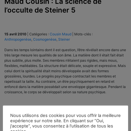
Maud Cousin : La science de
l’occulte de Steiner 5
15 avril 2010
|
Catégories :
Cousin Maud
|
Mots-clés :
Anthropogenèse
,
Cosmogenèse
,
Steiner
Dans les temps lointains dont il est question, l’être révélait encore dans une
très large mesure les qualités de son âme. La matière dont il était fait était
plus subtile, plus molle. Ses membres n’étaient pas rigides, mais mous,
flexibles, malléables. Sa structure était délicate, souple et expressive. Mais
celui dont la spiritualité était moins développée avait des formes
grossières, lourdes. Le progrès psychique contractait les membres et
rapetissait la taille. Au contraire, un être psychiquement en retard et
enfoncé dans la matière possédait une enveloppe gigantesque. Pendant la
croissance, le corps se développait selon sa nature psychique.
Nous utilisons des cookies pour vous offrir la meilleure
expérience sur notre site. En cliquant sur “Oui,
j'accepte”, vous consentez à l'utiisation de tous les