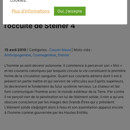
cookies.
Plus d'informations
Oui, j'accepte
Maud Cousin : La science de
l’occulte de Steiner 4
15 avril 2010
|
Catégories :
Cousin Maud
|
Mots-clés :
Anthropogenèse
,
Cosmogenèse
,
Steiner
L’homme se sent devenir autonome. Il commence à percevoir son « Moi »
et les courants caloriques par lesquels circule la vie constituent la première
forme de la circulation sanguine. Quant aux courants aériens dont il est à
présent en partie maître et qui servent de véhicules aux Esprits supérieurs,
ils deviennent le fondement du futur système nerveux. La chaleur et l’air
font communiquer l’homme avec le monde extérieur de la Terre. Par contre
il ne perçoit rien de la pénétration en lui de l’élément solide, il n’en a qu’une
obscure conscience par les images des Grands Êtres qui y président.
L’élément solide s’adjoignit alors à l’eau et son assimilation apparut encore
à l’homme comme gouvernée par les Hautes Entités.