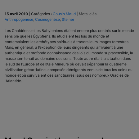
15 avril 2010
|
Catégories :
Cousin Maud
|
Mots-clés :
Anthropogenèse
,
Cosmogenèse
,
Steiner
Les Chaldéens et les Babyloniens étaient encore plus centrés sur le monde
sensible que les Égyptiens. Ils étudiaient les lois du monde et
contemplaient les archétypes spirituels à travers leurs images terrestres.
Mais, en général, à l’exception de leurs dirigeants qui arrivaient à une
authentique et profonde connaissance des lois du monde suprasensible, la
masse s’en tenait au domaine des sens. Toute autre était la situation dans
le sud de l’Europe et de l’Asie Mineure où devait s’épanouir la quatrième
civilisation gréco-latine, composée d’émigrants venus de tous les coins du
monde et où survivaient des sanctuaires issus des nombreux Oracles de
l’Atlantide.