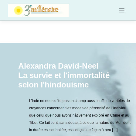
Skip
to
content
Alexandra David-Neel
La survie et l'immortalité
selon l'hindouisme
L’Inde ne nous offre pas un champ aussi touffu de variétés de
croyances concernant les modes de pérennité de l’individu
que celui que nous avons hâtivement exploré en Chine et au
Tibet. Ce fait tient, sans doute, à ce que la nature du Moi, dont
la durée est souhaitée, est conçue de façon à peu […]