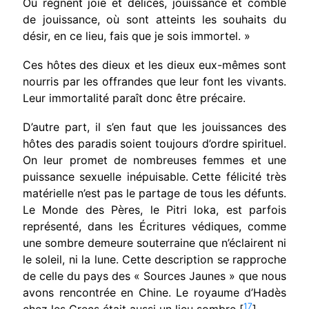
Où règnent joie et délices, jouissance et comble
de jouissance, où sont atteints les souhaits du
désir, en ce lieu, fais que je sois immortel. »
Ces hôtes des dieux et les dieux eux-mêmes sont
nourris par les offrandes que leur font les vivants.
Leur immortalité paraît donc être pré­caire.
D’autre part, il s’en faut que les jouissances des
hôtes des paradis soient toujours d’ordre spi­rituel.
On leur promet de nombreuses femmes et une
puissance sexuelle inépuisable.
Cette félicité très
matérielle n’est pas le par­tage de tous les défunts.
Le Monde des Pères, le Pitri loka, est parfois
représenté, dans les Écritures védiques, comme
une sombre demeure sou­terraine que n’éclairent ni
le soleil, ni la lune. Cette description se rapproche
de celle du pays des « Sources Jaunes » que nous
avons rencontrée en Chine. Le royaume d’Hadès
17
chez les Grecs était aussi un lieu sombre [
].