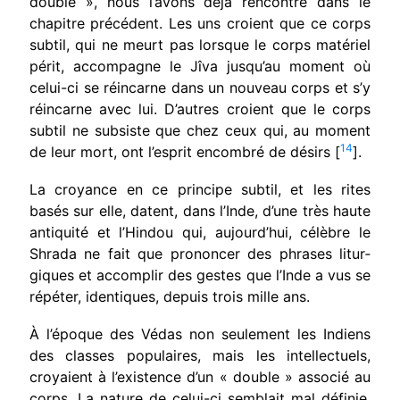
double », nous l’avons déjà rencontré dans le
chapitre précédent. Les uns croient que ce corps
subtil, qui ne meurt pas lorsque le corps matériel
périt, accompagne le Jîva jusqu’au moment où
celui-ci se réincarne dans un nouveau corps et s’y
réincarne avec lui. D’autres croient que le corps
subtil ne subsiste que chez ceux qui, au moment
14
de leur mort, ont l’esprit encombré de désirs [
].
La croyance en ce principe subtil, et les rites
basés sur elle, datent, dans l’Inde, d’une très haute
antiquité et l’Hindou qui, aujourd’hui, célèbre le
Shrada ne fait que prononcer des phrases litur­
giques et accomplir des gestes que l’Inde a vus se
répéter, identiques, depuis trois mille ans.
À l’époque des Védas non seulement les Indiens
des classes populaires, mais les intellectuels,
croyaient à l’existence d’un « double » associé au
corps. La nature de celui-ci semblait mal définie.