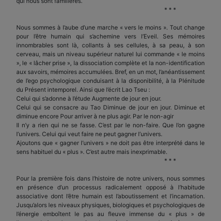
qui nous sont familières.
* * *
Nous sommes à l’aube d’une marche « vers le moins ». Tout change
pour l’être humain qui s’achemine vers l’Eveil. Ses mémoires
innombrables sont là, collants à ses cellules, à sa peau, à son
cerveau, mais un niveau supérieur naturel lui commande « le moins
», le « lâcher prise », la dissociation complète et la non-identification
aux savoirs, mémoires accumulées. Bref, en un mot, l’anéantissement
de l’ego psychologique conduisant à la disponibilité, à la Plénitude
du Présent intemporel. Ainsi que l’écrit Lao Tseu :
Celui qui s’adonne à l’étude Augmente de jour en jour.
Celui qui se consacre au Tao Diminue de jour en jour. Diminue et
diminue encore Pour arriver à ne plus agir. Par le non-agir
Il n’y a rien qui ne se fasse. C’est par le non-faire. Que l’on gagne
l’univers. Celui qui veut faire ne peut gagner l’univers.
Ajoutons que « gagner l’univers » ne doit pas être interprété dans le
sens habituel du « plus ». C’est autre mais inexprimable.
* * *
Pour la première fois dans l’histoire de notre univers, nous sommes
en présence d’un processus radicalement opposé à l’habitude
associative dont l’être humain est l’aboutissement et l’incarnation.
Jusqu’alors les niveaux physiques, biologiques et psychologiques de
l’énergie emboîtent le pas au fleuve immense du « plus » de