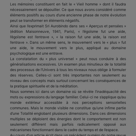
Les mémoires constituent en fait le « Vieil homme » dont il faudra
nécessairement se dépouiller. Ce que nous avons considéré comme
éléments positifs au cours d’une ancienne phase de notre évolution
peut se transformer en éléments négatifs.
Ainsi que l’exprimait Sri Aurobindo dans ses « Aperçus et pensées »
(édition Maisonneuve, 1941, Paris), « l’égoïsme fut une aide,
l’égoïsme est l’entrave », « la raison fut une aide, la raison est
l’entrave ». Dans un même sens, le mouvement vers le « plus » fut
une aide, le mouvement vers le plus, appliqué au domaine
psychologique est une entrave.
La constatation du « plus universel » peut nous conduire à des
généralisations excessives. Un examen plus minutieux de la totalité
des processus de l’Univers à tous les niveaux nous oblige à formuler
des réserves. Celles-ci sont très importantes non seulement au
niveau des concepts mais surtout concernant les conséquences de
la pratique spirituelle et de la méditation.
Nous sommes ici dans un domaine où se révèle l’inadéquacité des
mots ou expressions du langage familier. Celui-ci ne s’applique qu’au
monde extérieur accessible à nos perceptions sensorielles
communes. Mais le monde visible ne constitue qu’une infime partie
d’une Totalité englobant plusieurs dimensions. Dans ces dimensions
multiples se déploient des énergies dont le comportement est non
seulement différent mais parfois radicalement opposé aux
mécanismes fonctionnant dans le cadre du temps et de l’espace.
Au cours d’un article écrit dans un précédent numéro do notre revue