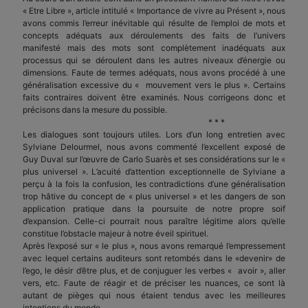
« Etre Libre », article intitulé « Importance de vivre au Présent », nous
avons commis l’erreur inévitable qui résulte de l’emploi de mots et
concepts adéquats aux déroulements des faits de l’univers
manifesté mais des mots sont complètement inadéquats aux
processus qui se déroulent dans les autres niveaux d’énergie ou
dimensions. Faute de termes adéquats, nous avons procédé à une
généralisation excessive du « mouvement vers le plus ». Certains
faits contraires doivent être examinés. Nous corrigeons donc et
précisons dans la mesure du possible.
* * *
Les dialogues sont toujours utiles. Lors d’un long entretien avec
Sylviane Delourmel, nous avons commenté l’excellent exposé de
Guy Duval sur l’œuvre de Carlo Suarès et ses considérations sur le «
plus universel ». L’acuité d’attention exceptionnelle de Sylviane a
perçu à la fois la confusion, les contradictions d’une généralisation
trop hâtive du concept de « plus universel » et les dangers de son
application pratique dans la poursuite de notre propre soif
d’expansion. Celle-ci pourrait nous paraître légitime alors qu’elle
constitue l’obstacle majeur à notre éveil spirituel.
Après l’exposé sur « le plus », nous avons remarqué l’empressement
avec lequel certains auditeurs sont retombés dans le «devenir» de
l’ego, le désir d’être plus, et de conjuguer les verbes « avoir », aller
vers, etc. Faute de réagir et de préciser les nuances, ce sont là
autant de pièges qui nous étaient tendus avec les meilleures
intentions du monde.