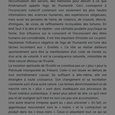
l’accumulation des savoirs, des mémoires pour aboutir à ce que
Krishnamurti appelle l’ego de l’humanité. Ceci correspond à
l’inconscient collectif contenant non seulement les plus hautes
informations des sciences humaines, des expériences religieuses,
mais aussi les pensées de haine, de violence, de cruauté, d’envie,
d’intrigues, de vices, de raffinements incroyables des tortures. En
bref, faut-il le dire et le répéter : une véritable poubelle psychique se
forme. Son influence sur le conscient et l’inconscient des êtres
humains est considérable. Il est très important d’insister sur ce point.
Neutraliser l’influence négative de l’ego de l’humanité est l’une des
tâches incombant aux « Eveillés ». Ce rôle se réalise d’ailleurs
spontanément sans être la manifestation d’un code de morale ou
d’un acte de volonté. Il est la conséquence naturelle, irrésistible de
l’état naturel d’Amour de l’Eveillé.
La mutation spirituelle de l’Eveillé ne constitue pas un « plus » pour la
Plénitude intemporelle du Présent. Celle-ci est située en dehors de
tout enchaînement causal. Se suffisant à elle-même, elle est
étrangère à toute croissance. Son changement et sa recréation
constante sont d’une autre nature. Les termes d’enrichissement et de
marche vers le « plus » sont donc inadéquats aux processus de
l’Eveil intérieur authentique. Il serait plus adroit de dire ce qu’il n’est
pas et de souligner qu’il n’est en tout cas pas une accumulation.
Une autre réserve s’impose quant au « plus universel ». En fait, un
gigantesque mouvement vers le « moins » et la contraction se
produit dans les « trous noirs ». Ceux-ci absorbent tout ce qui se