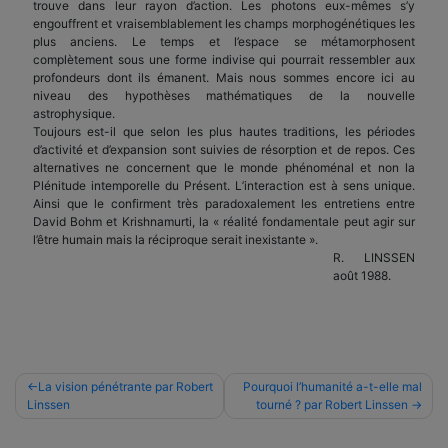
trouve dans leur rayon d’action. Les photons eux-mêmes s’y
engouffrent et vraisemblablement les champs morphogénétiques les
plus anciens. Le temps et l’espace se métamorphosent
complètement sous une forme indivise qui pourrait ressembler aux
profondeurs dont ils émanent. Mais nous sommes encore ici au
niveau des hypothèses mathématiques de la nouvelle
astrophysique.
Toujours est-il que selon les plus hautes traditions, les périodes
d’activité et d’expansion sont suivies de résorption et de repos. Ces
alternatives ne concernent que le monde phénoménal et non la
Plénitude intemporelle du Présent. L’interaction est à sens unique.
Ainsi que le confirment très paradoxalement les entretiens entre
David Bohm et Krishnamurti, la « réalité fondamentale peut agir sur
l’être humain mais la réciproque serait inexistante ».
R. LINSSEN
août 1988.
Navigation
La vision pénétrante par Robert
Pourquoi l’humanité a-t-elle mal
Linssen
tourné ? par Robert Linssen
de
l’article