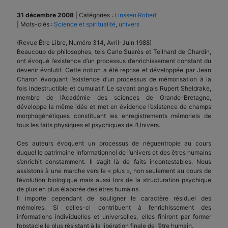
31 décembre 2008
|
Catégories :
Linssen Robert
|
Mots-clés :
Science et spiritualité
,
univers
(Revue Être Libre, Numéro 314, Avril-Juin 1988)
Beaucoup de philosophes, tels Carlo Suarès et Teilhard de Chardin,
ont évoqué l’existence d’un processus d’enrichissement constant du
devenir évolutif. Cette notion a été reprise et développée par Jean
Charon évoquant l’existence d’un processus de mémorisation à la
fois indestructible et cumulatif. Le savant anglais Rupert Sheldrake,
membre de l’Académie des sciences de Grande-Bretagne,
développe la même idée et met en évidence l’existence de champs
morphogénétiques constituant les enregistrements mémoriels de
tous les faits physiques et psychiques de l’Univers.
Ces auteurs évoquent un processus de néguentropie au cours
duquel le patrimoine informationnel de l’univers et des êtres humains
s’enrichit constamment. Il s’agit là de faits incontestables. Nous
assistons à une marche vers le « plus », non seulement au cours de
l’évolution biologique mais aussi lors de la structuration psychique
de plus en plus élaborée des êtres humains.
Il importe cependant de souligner le caractère résiduel des
mémoires. Si celles-ci contribuent à l’enrichissement des
informations individuelles et universelles, elles finiront par former
l’obstacle le plus résistant à la libération finale de l’être humain.