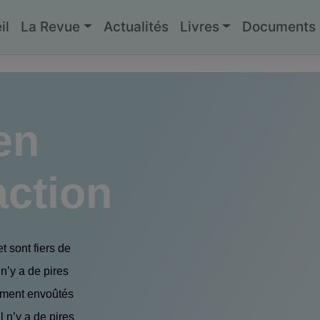
il
La Revue
Actualités
Livres
Documents g
en
action
 sont fiers de
n’y a de pires
rement envoûtés
l n’y a de pires