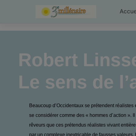
Skip
to
Accue
content
Robert Linss
Le sens de l’
Beaucoup d’Occidentaux se prétendent réalistes et
se considérer comme des « hommes d’action ». Il 
rêveurs que ces prétendus réalistes vivant entiè
par un complexe inextricable de fausses valeurs. I