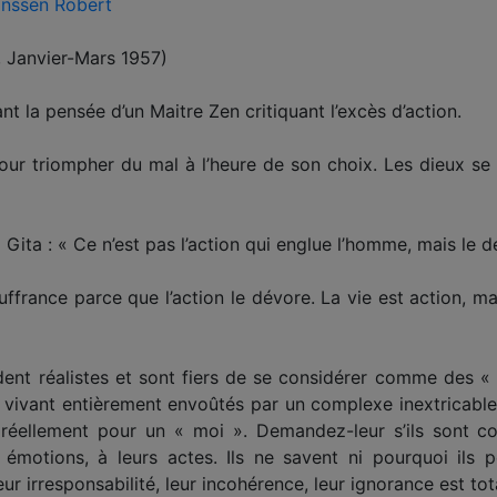
inssen Robert
 Janvier-Mars 1957)
t la pensée d’un Maitre Zen critiquant l’excès d’action.
t pour triompher du mal à l’heure de son choix. Les dieux se
Gita : « Ce n’est pas l’action qui englue l’homme, mais le dés
ffrance parce que l’action le dévore. La vie est action, mai
nt réalistes et sont fiers de se considérer comme des « h
 vivant entièrement envoûtés par un complexe inextricable d
réellement pour un « moi ». Demandez-leur s’ils sont c
 émotions, à leurs actes. Ils ne savent ni pourquoi ils 
r irresponsabilité, leur incohérence, leur ignorance est tot