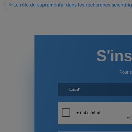
Navigation
Le rôle du supramental dans les recherches scientifi
de
l’article
S'ins
Pour s