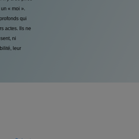
 un « moi ».
profonds qui
s actes. Ils ne
sent, ni
lité, leur