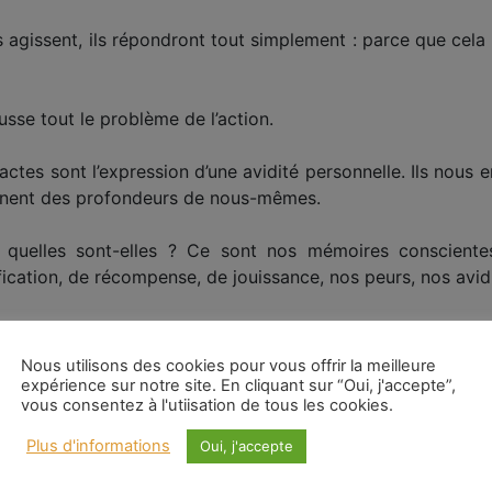
agissent, ils répondront tout simplement : parce que cela l
ausse tout le problème de l’action.
ctes sont l’expression d’une avidité personnelle. Ils nou
manent des profondeurs de nous-mêmes.
uelles sont-elles ? Ce sont nos mémoires conscientes e
fication, de récompense, de jouissance, nos peurs, nos avidi
’action ». Nous n’agissons jamais réellement. Nous réagi
uel préside notre instinct de conservation, nos compen
Nous utilisons des cookies pour vous offrir la meilleure
lheureuses, nos impatiences à ré-éprouver des plaisirs
expérience sur notre site. En cliquant sur “Oui, j'accepte”,
vous consentez à l'utiisation de tous les cookies.
Plus d'informations
Oui, j'accepte
ment « notre » action. C’est celle de la Vie en nous. L’act
 du « moi ». Aucune action créatrice n’est possible a