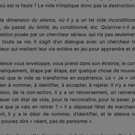
où est la faute ? Le vide n’implique donc pas la destruction
la dimension du silence, où il y a un tel vide inconditionn
 passé, du limité, du conditionné, etc. Qu’arrive-t-il 
estion posée par un chercheur sérieux qui n’a pas seulement
 toute sa vie. Il s’agit d’un dialogue avec un chercheur
ux qui mettent leur vie entière en jeu pour apprendre et dé
 silence vous enveloppe, vous prend dans son étreinte, le co
tématiquement, étape par étape, est quelque chose de nouve
t que le vide se transforme en expérience. Le « Je » interv
rien à nommer, à identifier, à accepter, à rejeter. Il n’y a ri
ension, de la non-action, il y a un renversement, un renve
luer cet état de vide, pour le reconnaître, pour le peser, po
ce que je vais en retirer ? » Il a dépassé l’état de march
t, il y a le désir de nommer, d’identifier, et le silen
pouvez dire « néant, pas de personne ».