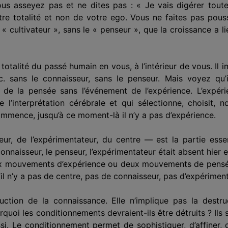
s asseyez pas et ne dites pas : « Je vais digérer toute 
re totalité et non de votre ego. Vous ne faites pas pous
« cultivateur », sans le « penseur », que la croissance a lie
a totalité du passé humain en vous, à l’intérieur de vous. 
. sans le connaisseur, sans le penseur. Mais voyez qu’i
e la pensée sans l’événement de l’expérience. L’expéri
 l’interprétation cérébrale et qui sélectionne, choisit, 
 commence, jusqu’à ce moment-là il n’y a pas d’expérience.
ur, de l’expérimentateur, du centre — est la partie ess
connaisseur, le penseur, l’expérimentateur était absent hier e
eux mouvements d’expérience ou deux mouvements de pensée. 
qu’il n’y a pas de centre, pas de connaisseur, pas d’expérimen
uction de la connaissance. Elle n’implique pas la destr
uoi les conditionnements devraient-ils être détruits ? Ils so
si. Le conditionnement permet de sophistiquer, d’affiner,