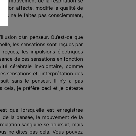
», le mouvement de la respiration se
iration affecte, modifie la qualité de
 Vous ne le faites pas consciemment,
llusion d’un penseur. Qu’est-ce que
pelle, les sensations sont reçues par
t reçues, les impulsions électriques
issance de ces sensations en fonction
ivité cérébrale involontaire, comme
des sensations et l’interprétation des
uit sans le penseur. Il n’y a pas
 cela, je préfère ceci et je déteste
st que lorsqu’elle est enregistrée
 de la pensée, le mouvement de la
culation sanguine se poursuit, mais
ous ne dites pas cela. Vous pouvez