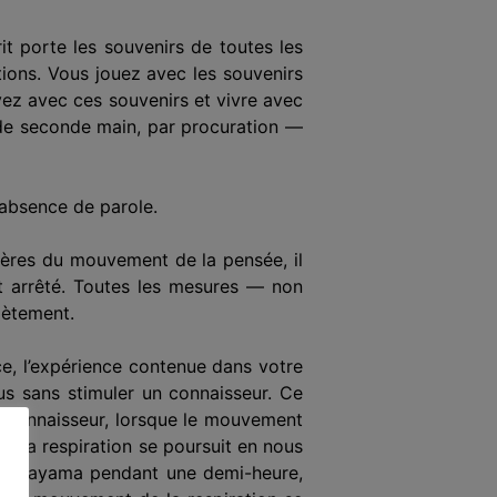
it porte les souvenirs de toutes les
tions. Vous jouez avec les souvenirs
ez avec ces souvenirs et vivre avec
z de seconde main, par procuration —
l’absence de parole.
tières du mouvement de la pensée, il
t arrêté. Toutes les mesures — non
lètement.
ce, l’expérience contenue dans votre
us sans stimuler un connaisseur. Ce
u connaisseur, lorsque le mouvement
e la respiration se poursuit en nous
u pranayama pendant une demi-heure,