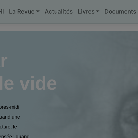
il
La Revue
Actualités
Livres
Documents g
r
le vide
près-midi
 quand une
ture, le
ensée ; quand