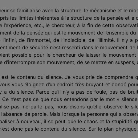
eur se familiarise avec la structure, le mécanisme et le m
is les limites inhérentes à la structure de la pensée et a
 l’expérience, etc., le chercheur, à la fin de cette observ
uvement de la pensée qui est le mouvement de l’ensemble du
’infini, de l’immortel, de l’indiscible, de l’illimité. Il n’y
entiment de sécurité n’est ressenti dans le mouvement de l
evient possible pour le chercheur de laisser le mouvement
ée d’interrompre son mouvement, de se mettre en suspens, d
st le contenu du silence. Je vous prie de comprendre qu
e vous vous éloignez d’un endroit très bruyant et bondé po
 a du silence. Parce qu’il n’y a pas de foule, pas de bruit
 Ce n’est pas ce que nous entendons par le mot « silence »
ise pas, ne parle pas, nous disons qu’elle observe le sile
 l’absence de parole. Mais lorsque la personne qui a obser
liser à nouveau, il se peut que le chaos et la stupidité qui
s n’est donc pas le contenu du silence. Sur le plan physique