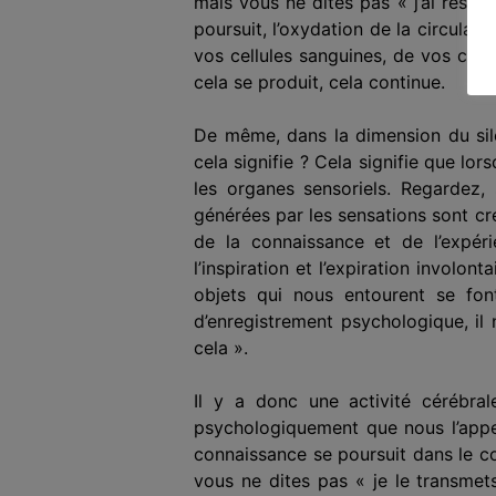
mais vous ne dites pas « j’ai respi
poursuit, l’oxydation de la circulati
vos cellules sanguines, de vos cell
cela se produit, cela continue.
De même, dans la dimension du sile
cela signifie ? Cela signifie que lo
les organes sensoriels. Regardez, s
générées par les sensations sont cré
de la connaissance et de l’expérie
l’inspiration et l’expiration involon
objets qui nous entourent se fon
d’enregistrement psychologique, il 
cela ».
Il y a donc une activité cérébral
psychologiquement que nous l’app
connaissance se poursuit dans le c
vous ne dites pas « je le transme