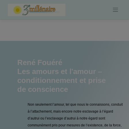
Skip
to
content
René Fouéré
Les amours et l'amour –
conditionnement et prise
de conscience
Non seulement l’amour, tel que nous le connaissons, conduit
à l’attachement, mais encore notre esclavage à l’égard
d’autrui ou l’esclavage d’autrui à notre égard sont
communément pris pour mesures de l’existence, de la force,