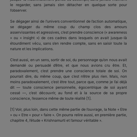
le regarder, sans jamais s’en détacher en quelque sorte pour
l’observer.
Se dégager ainsi de l’univers conventionnel de l’action automatique,
se dégager du même coup du champ clos des amours
asservissantes et agressives, c’est prendre conscience (« awareness
» ou « insight ») de ces cadres dans lesquels on avait jusque-là
étourdiment vécu, sans s’en rendre compte, sans en saisir toute la
nature et les implications.
C’est aussi, en un sens, sortir de soi, du personnage qu’on nous avait
demandé ou persuadé d’être, et que nous avions cru être. Et,
paradoxalement, c’est prendre une conscience totale de soi. On
pourrait dire, du même coup, que c’est n’être plus rien. Mais, non
moins paradoxalement, c’est être tout, parce que, comme je l’ai déjà
dit — toute conscience personnelle, égocentrique de soi ayant
cessé —, c’est découvrir, au fond et à la source de sa propre
conscience, l’essence même de toute réalité [1].
[1] Voir, plus loin, dans cette même partie de l’ouvrage, la Note « Etre
» ou « Etre « pour » faire ». On pourra relire aussi, en première partie,
chapitre 4, l’étude « Krishnamurti et l’amour véritable ».