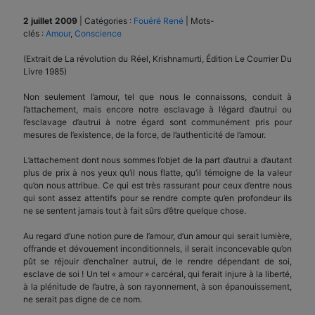
2 juillet 2009
|
Catégories :
Fouéré René
|
Mots-
clés :
Amour
,
Conscience
(Extrait de La révolution du Réel, Krishnamurti, Édition Le Courrier Du
Livre 1985)
Non seulement l’amour, tel que nous le connaissons, conduit à
l’attachement, mais encore notre esclavage à l’égard d’autrui ou
l’esclavage d’autrui à notre égard sont communément pris pour
mesures de l’existence, de la force, de l’authenticité de l’amour.
L’attachement dont nous sommes l’objet de la part d’autrui a d’autant
plus de prix à nos yeux qu’il nous flatte, qu’il témoigne de la valeur
qu’on nous attribue. Ce qui est très rassurant pour ceux d’entre nous
qui sont assez attentifs pour se rendre compte qu’en profondeur ils
ne se sentent jamais tout à fait sûrs d’être quelque chose.
Au regard d’une notion pure de l’amour, d’un amour qui serait lumière,
offrande et dévouement inconditionnels, il serait inconcevable qu’on
pût se réjouir d’enchaîner autrui, de le rendre dépendant de soi,
esclave de soi ! Un tel « amour » carcéral, qui ferait injure à la liberté,
à la plénitude de l’autre, à son rayonnement, à son épanouissement,
ne serait pas digne de ce nom.