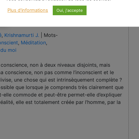
Plus d'informations
Oui, j'accepte
é
,
Krishnamurti J.
|
Mots-
onscient
,
Méditation
,
 du moi
e conscience, non à deux niveaux disjoints, mais
a conscience, non pas comme l’inconscient et le
divise, une chose qui est intrinsèquement complète ?
possible que lorsque je comprends très clairement que
est-elle commode et peut-être permet-elle d’expliquer
éalité, elle est totalement créée par l’homme, par la