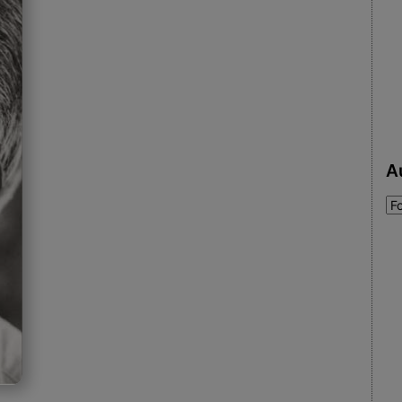
A
Au
: