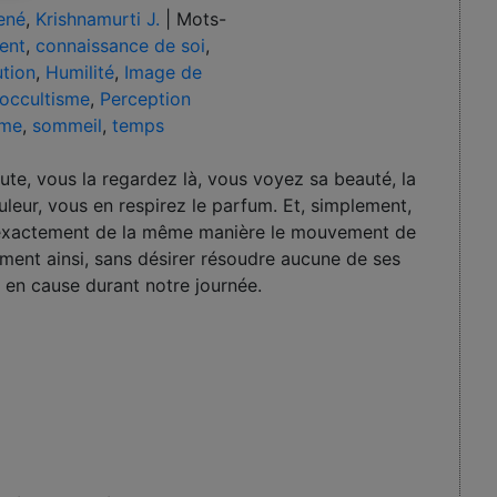
ené
,
Krishnamurti J.
|
Mots-
ent
,
connaissance de soi
,
ution
,
Humilité
,
Image de
occultisme
,
Perception
sme
,
sommeil
,
temps
ute, vous la regardez là, vous voyez sa beauté, la
uleur, vous en respirez le parfum. Et, simplement,
 exactement de la même manière le mouvement de
ement ainsi, sans désirer résoudre aucune de ses
 en cause durant notre journée.