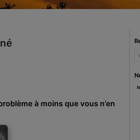
ené
R
N
N
n problème à moins que vous n’en