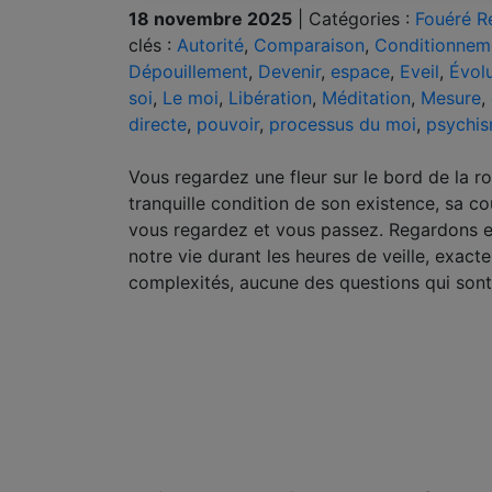
18 novembre 2025
|
Catégories :
Fouéré R
clés :
Autorité
,
Comparaison
,
Conditionnem
Dépouillement
,
Devenir
,
espace
,
Eveil
,
Évol
soi
,
Le moi
,
Libération
,
Méditation
,
Mesure
,
directe
,
pouvoir
,
processus du moi
,
psychi
Vous regardez une fleur sur le bord de la ro
tranquille condition de son existence, sa co
vous regardez et vous passez. Regardons
notre vie durant les heures de veille, exact
complexités, aucune des questions qui sont