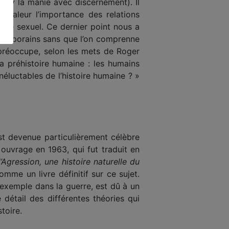
akey la manie avec discernement). Il
n valeur l’importance des relations
lème sexuel. Ce dernier point nous a
ontemporains sans que l’on comprenne
e préoccupe, selon les mets de Roger
la préhistoire humaine : les humains
néluctables de l’histoire humaine ? »
est devenue particulièrement célèbre
 ouvrage en 1963, qui fut traduit en
l’Agression, une histoire naturelle du
mme un livre définitif sur ce sujet.
 exemple dans la guerre, est dû à un
détail des différentes théories qui
toire.