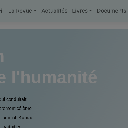
il
La Revue
Actualités
Livres
Documents g
n
e l'humanité
qui conduirait
ièrement célèbre
nt animal, Konrad
 traduit en