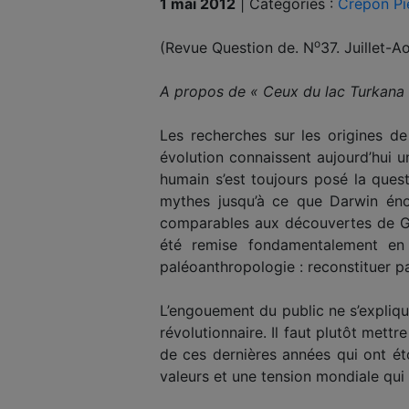
1 mai 2012
|
Catégories :
Crépon Pi
o
(Revue Question de. N
37. Juillet-A
A propos de « Ceux du lac Turkana 
Les recherches sur les origines de
évolution connaissent aujourd’hui un
humain s’est toujours posé la ques
mythes jusqu’à ce que Darwin éno
comparables aux découvertes de Gali
été remise fondamentalement en 
paléoanthropologie : reconstituer 
L’engouement du public ne s’explique
révolutionnaire. Il faut plutôt met
de ces dernières années qui ont ét
valeurs et une tension mondiale qui