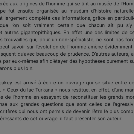
crée aux origines de l’homme qui se tint au musée de l’Hom
 fut ensuite organisée au muséum d’histoire naturelle. 
ont largement complété ces informations, grâce en particul
que l’on soit vraiment certain que chacun ait pu s’y
t autres gigantopithèques. En effet une des limites de ce 
 trouvailles qui, pour un non-spécialiste, ne sont pas for
 peut savoir sur l’évolution de l’homme amène évidemment 
 risquent qu’avec beaucoup de prudence. D’autres auteurs, a
 par eux-mêmes afin d’étayer des hypothèses purement subjec
erons plus loin.
akey est arrivé à écrire un ouvrage qui se situe entre c
. « Ceux du lac Turkana » nous restitue, en effet, d’une ma
s de l’homme en essayant de reconstituer les grands mom
e aux grandes questions que sont celles de l’agressivi
critères qui nous ont permis de devenir l’être le plus compl
éressants de cet ouvrage, il faut présenter son auteur.