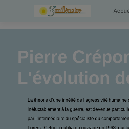
Skip
to
Accue
content
Pierre Crépo
L'évolution d
La théorie d’une innéité de l’agressivité humaine 
inéluctablement à la guerre, est devenue particul
par l’intermédiaire du spécialiste du comporteme
Lorenz. Celui-ci publia un ouvrage en 1963, qui fut