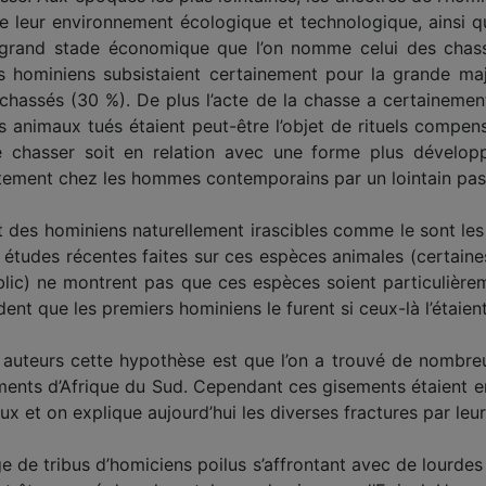
de leur environnement écologique et technologique, ainsi q
e grand stade économique que l’on nomme celui des chasse
es hominiens subsistaient certainement pour la grande majo
 chassés (30 %). De plus l’acte de la chasse a certainemen
s animaux tués étaient peut-être l’objet de rituels compens
chasser soit en relation avec une forme plus développé
tement chez les hommes contemporains par un lointain pas
oit des hominiens naturellement irascibles comme le sont le
 études récentes faites sur ces espèces animales (certain
blic) ne montrent pas que ces espèces soient particulièr
ident que les premiers hominiens le furent si ceux-là l’étaient
urs auteurs cette hypothèse est que l’on a trouvé de nomb
ents d’Afrique du Sud. Cependant ces gisements étaient enf
 et on explique aujourd’hui les diverses fractures par le
 de tribus d’homiciens poilus s’affrontant avec de lourde