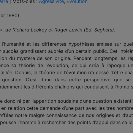
erre
|
Mots-clés :
Agressivité
,
Évolution
oût 1980)
», de Richard Leakey et Roger Lewin (Ed. Seghers).
 l’humanité et les différentes hypothèses émises sur quel
 succès grandissant auprès d’un certain public. Cet intérêt
tion du mystère de son origine. Pendant longtemps les ré
nce sa théorie de l’évolution, ce qui créa à l’époque u
lée. Depuis, la théorie de l’évolution n’a cessé d’être chaq
question. C’est donc dans cette perspective que se s
patiemment les différents chaînons qui conduisent à l’hom
 donc ni par l’apparition soudaine d’une question existentiel
tre en relation cette demande d’une part avec les très nom
offées notre maigre connaissance de nos origines et d’a
 pousse l’homme à rechercher des points d’appui dans sa l