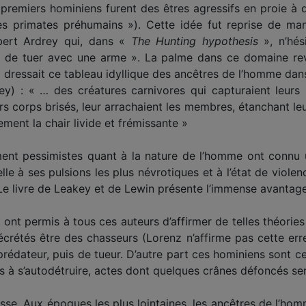
 premiers hominiens furent des êtres agressifs en proie à d
les primates préhumains »). Cette idée fut reprise de ma
bert Ardrey qui, dans «
The Hunting hypothesis
», n’hés
est de tuer avec une arme ». La palme dans ce domaine r
 dressait ce tableau idyllique des ancêtres de l’homme da
ey) : « … des créatures carnivores qui capturaient leurs p
urs corps brisés, leur arrachaient les membres, étanchant le
ment la chair livide et frémissante »
ent pessimistes quant à la nature de l’homme ont connu 
ielle à ses pulsions les plus névrotiques et à l’état de viol
. Le livre de Leakey et de Lewin présente l’immense avantag
 ont permis à tous ces auteurs d’affirmer de telles théories 
rétés être des chasseurs (Lorenz n’affirme pas cette erreur
prédateur, puis de tueur. D’autre part ces hominiens sont c
 à s’autodétruire, actes dont quelques crânes défoncés ser
usse. Aux époques les plus lointaines, les ancêtres de l’hom