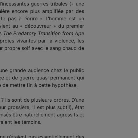
’incessantes guerres tribales (« une
nière encore plus amplifiée par des
ite pas à écrire « L’homme est un
evient au « découvreur » du premier
ns
The Predatory Transition from Ape
roies vivantes par la violence, les
ur propre soif avec le sang chaud de
une grande audience chez le public
ence et de guerre quasi permanent qui
e de mettre fin à cette hypothèse.
? Ils sont de plusieurs ordres. D’une
 grossière, il est plus subtil), état
ensés être naturellement agressifs et
aient les témoins.
me n’étaient pas essentiellement des