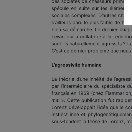
des sociétés de chasseurs primitifs
spécule en suite sur les éléments 
sociales complexes. D’autres chapit
d’ailleurs paru le plus faible de l
bien sa démarche. Le dernier chapit
Lewin qui a collaboré à la rédactio
sont-ils naturellement agressifs ? L
C’est ce dernier problème que nous 
L’agressivité humaine
La théorie d’une innéité de l’agres
par l’intermédiaire du spécialiste 
français en 1969 (chez Flammarion,
mal
». Cette publication fut rapidem
Lorenz développait l’idée que le co
instinct inné et phylogénétiquemen
sous-tendent la thèse de Lorenz, ma