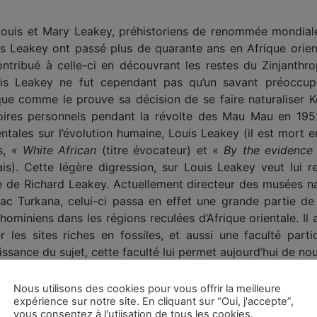
Louis et Mary Leakey, préhistoriens de renommée mondiale
 Leakey ont passé plus de quarante ans en Afrique orient
ntribué à celle-ci en découvrant les restes du Zinjanthr
ouis Leakey ne fut cependant pas qu’un savant préocc
ue comme le prouve sa décision de se faire naturaliser K
éboires personnels pendant la révolte des Mau Mau en 195
entales sur l’évolution humaine, Louis Leakey (il est mort
s, «
White African
(titre évocateur) et «
By the evidence
ais). Cette légère digression, sur Louis Leakey veut lu
 de Richard Leakey. Actuellement directeur des musées na
lac Turkana, celui-ci passa en effet une grande partie 
hominiens dans les régions reculées d’Afrique orientale. Il 
r les sites riches en fossiles, et aussi une faculté parti
ssance du sujet, cette faculté lui permet aujourd’hui de nou
t d’abord l’ossature de l’évolution humaine à partir des d
Nous utilisons des cookies pour vous offrir la meilleure
expérience sur notre site. En cliquant sur “Oui, j'accepte”,
 sociale des premiers hominiens, en se servant aussi de l’o
vous consentez à l'utiisation de tous les cookies.