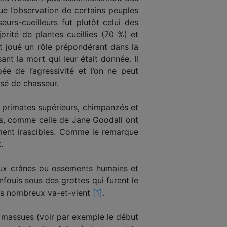
ue l’observation de certains peuples
urs-cueilleurs fut plutôt celui des
rité de plantes cueillies (70 %) et
t joué un rôle prépondérant dans la
ant la mort qui leur était donnée. Il
e de l’agressivité et l’on ne peut
sé de chasseur.
s primates supérieurs, chimpanzés et
es, comme celle de Jane Goodall ont
ement irascibles. Comme le remarque
.
reux crânes ou ossements humains et
ouis sous des grottes qui furent le
urs nombreux va-et-vient
[1]
.
s massues (voir par exemple le début