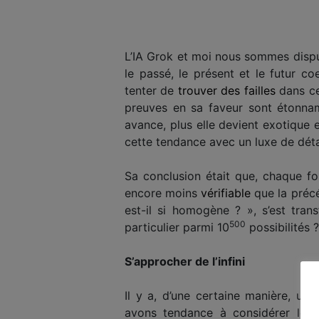
L’IA Grok et moi nous sommes disput
le passé, le présent et le futur 
tenter de
trouver des failles
dans ce
preuves en sa faveur sont étonnam
avance, plus elle devient exotique 
cette tendance avec un luxe de détai
Sa conclusion était que, chaque fo
encore moins
vérifiable
que la précé
est-il si homogène ? », s’est tr
500
particulier parmi 10
possibilités ?
S’approcher de l’infini
Il y a, d’une certaine manière, un
avons tendance à considérer le m