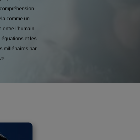
la compréhension
 cela comme un
n entre l’humain
 équations et les
s millénaires par
ve.