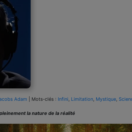
acobs Adam
|
Mots-clés :
Infini
,
Limitation
,
Mystique
,
Scien
leinement la nature de la réalité