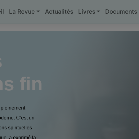
il
La Revue
Actualités
Livres
Documents g
s
s fin
s pleinement
oderne. C’est un
ns spirituelles
gue, a exprimé la