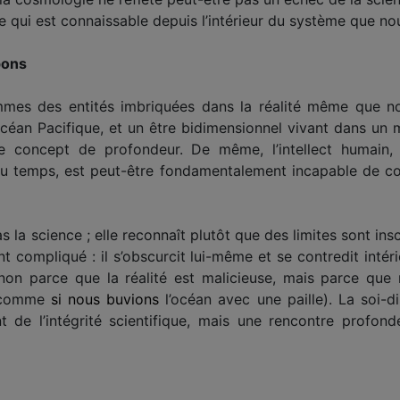
 ce qui est connaissable depuis l’intérieur du système que 
pons
ommes des entités imbriquées dans la réalité même que n
océan Pacifique, et un être bidimensionnel vivant dans u
 le concept de profondeur. De même, l’intellect humain
é au temps, est peut-être fondamentalement incapable de c
la science ; elle reconnaît plutôt que des limites sont inscri
t compliqué : il s’obscurcit lui-même et se contredit inté
 non parce que la réalité est malicieuse, mais parce que n
i (comme
si nous buvions
l’océan avec une paille). La soi-d
 de l’intégrité scientifique, mais une rencontre profond