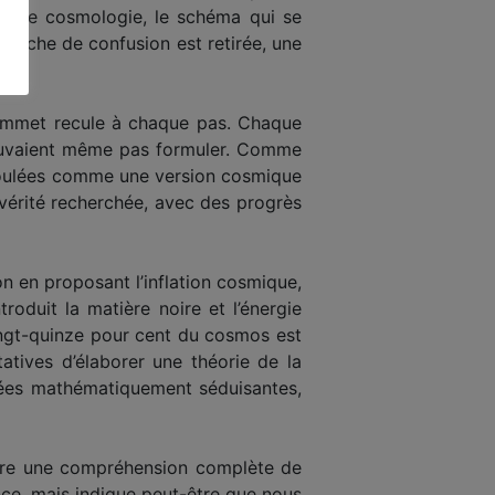
cle de cosmologie, le schéma qui se
couche de confusion est retirée, une
ommet recule à chaque pas. Chaque
vaient même pas formuler. Comme
éroulées comme une version cosmique
 vérité recherchée, avec des progrès
n en proposant l’inflation cosmique,
roduit la matière noire et l’énergie
vingt-quinze pour cent du cosmos est
atives d’élaborer une théorie de la
idées mathématiquement séduisantes,
ttre une compréhension complète de
ence, mais indique peut-être que nous