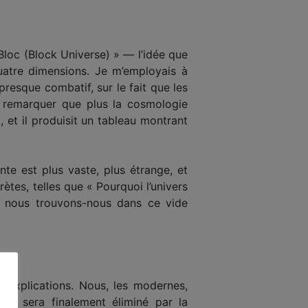
Bloc (Block Universe) » — l’idée que
uatre dimensions. Je m’employais à
resque combatif, sur le fait que les
s remarquer que plus la cosmologie
 et il produisit un tableau montrant
te est plus vaste, plus étrange, et
es, telles que « Pourquoi l’univers
i nous trouvons-nous dans ce vide
s explications. Nous, les modernes,
ui sera finalement éliminé par la