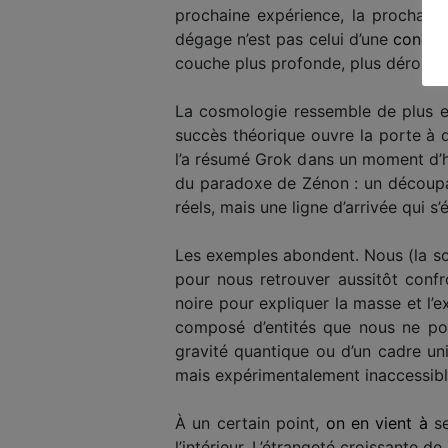
prochaine expérience, la prochaine
dégage n’est pas celui d’une
conclus
couche plus profonde, plus déroutan
La cosmologie ressemble de plus 
succès théorique ouvre la porte à 
l’a résumé Grok dans un moment d’h
du paradoxe de Zénon : un découpage
réels, mais une ligne d’arrivée qui s
Les exemples abondent. Nous (la sci
pour nous retrouver aussitôt confro
noire pour expliquer la masse et l’
composé d’entités que nous ne pouv
gravité quantique ou d’un cadre un
mais expérimentalement inaccessibl
À un certain point,
on en vient à
se
l’intérieur. L’étrangeté croissante 