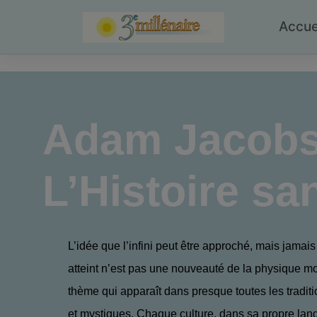
Skip
to
Accue
content
Adam Jacob
L’Histoire san
L’idée que l’infini peut être approché, mais jamai
atteint n’est pas une nouveauté de la physique m
thème qui apparaît dans presque toutes les traditio
et mystiques. Chaque culture, dans sa propre lan