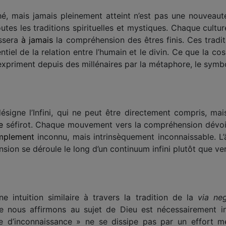
oché, mais jamais pleinement atteint n’est pas une nouveau
tes les traditions spirituelles et mystiques. Chaque cultu
assera
à jamais
la compréhension des êtres finis. Ces trad
tiel de la relation entre l’humain et le divin. Ce que la c
’expriment depuis des millénaires par la métaphore, le symbol
ésigne l’Infini, qui ne peut être directement compris, m
e
séfirot. Chaque mouvement vers la compréhension dévoi
mplement
inconnu, mais intrinsèquement inconnaissable. L
cension se déroule le long d’un continuum infini plutôt que ver
 intuition similaire à travers la tradition de la
via ne
e nous affirmons au sujet de Dieu est nécessairement in
 d’inconnaissance » ne se dissipe pas par un effort ment