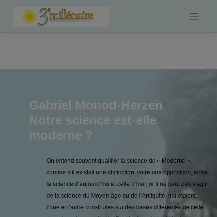
Skip
to
content
Gabriel Monod-Herzen
Notre science est-elle
moderne ?
On entend souvent qualifier la science de « Moderne »,
comme s’il existait une distinction, voire une opposition, entre
la science d’aujourd’hui et celle d’hier, or il ne peut pas s’agir
de la science du Moyen-âge ou de l’Antiquité, qui étaient
l’une et l’autre construites sur des bases différentes de celle