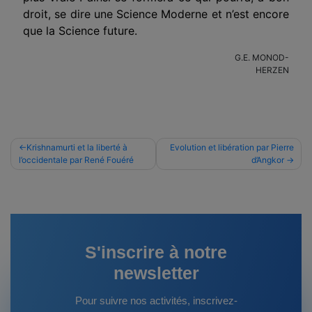
droit, se dire une Science Moderne et n’est encore
que la Science future.
G.E. MONOD-
HERZEN
Navigation
Krishnamurti et la liberté à
Evolution et libération par Pierre
l’occidentale par René Fouéré
d’Angkor
de
l’article
S'inscrire à notre
newsletter
Pour suivre nos activités, inscrivez-