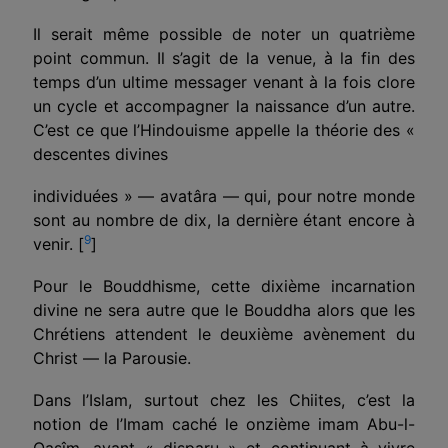
Il serait même possible de noter un quatrième
point commun. Il s’agit de la venue, à la fin des
temps d’un ultime messager venant à la fois clore
un cycle et accompagner la naissance d’un autre.
C’est ce que l’Hindouisme appelle la théorie des «
descentes divines
individuées » — avatâra — qui, pour notre monde
sont au nombre de dix, la dernière étant encore à
9
venir.
[
]
Pour le Bouddhisme, cette dixième incarnation
divine ne sera autre que le Bouddha alors que les
Chrétiens attendent le deuxième avènement du
Christ — la Parousie.
Dans l’Islam, surtout chez les Chiites, c’est la
notion de l’Ima
m
caché le onzième ima
m
Abu-l-
Qasîm, ayant « dispa­ru » et continuant à vivre