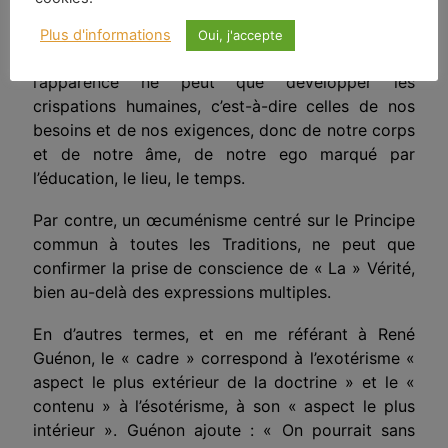
5
communauté sa propre action » [
].
Plus d'informations
Oui, j'accepte
Un œcuménisme cherchant à aménager
l’apparence ne peut que développer les
crispations humaines, c’est-à-dire celles de nos
besoins et de nos exigences, donc de notre corps
et de notre âme, de notre ego marqué par
l’éducation, le lieu, le temps.
Par contre, un œcuménisme centré sur le Principe
commun à toutes les Traditions, ne peut que
confirmer la prise de conscience de « La » Vérité,
bien au-delà des expressions multiples.
En d’autres termes, et en me référant à René
Guénon, le « cadre » correspond à l’exotérisme «
aspect le plus extérieur de la doctrine » et le «
contenu » à l’ésotérisme, à son « aspect le plus
intérieur ». Guénon ajoute : « On pourrait sans