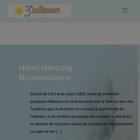
Skip
to
content
Henri Hartung
Œcuménisme
(Extrait de L’Iris et le Lotus 1985) Avant de présenter
quelques réflexions sur la forme prise par la Voie au sein des
Traditions que la destinée m’a conduit à approfondir de
l’intérieur, il me semble nécessaire de recentrer le débat qui
se déroule de nos jours autour du concept de l’œcuménisme.
Le sujet ne me […]