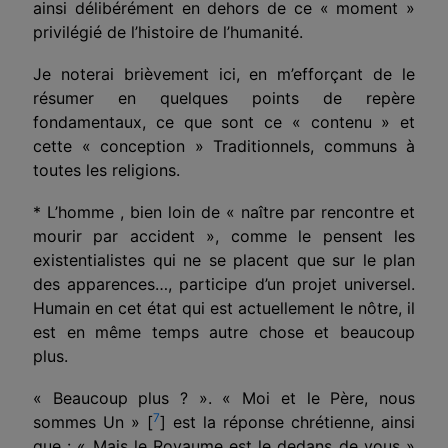
ainsi délibérément en dehors de ce « moment »
privilégié de l’histoire de l’humanité.
Je noterai brièvement ici, en m’efforçant de le
résumer en quelques points de repère
fondamentaux, ce que sont ce « contenu » et
cette « conception » Traditionnels, com­muns à
toutes les religions.
* L’homme , bien loin de « naître par rencontre et
mourir par accident », comme le pensent les
existentialistes qui ne se placent que sur le plan
des apparences…, participe d’un projet universel.
Humain en cet état qui est actuellement le nôtre, il
est en même temps autre chose et beaucoup
plus.
« Beaucoup plus ? ». « Moi et le Père, nous
7
sommes Un »
[
]
est la réponse chrétienne, ainsi
que : « Mais le Royaume est le dedans de vous »