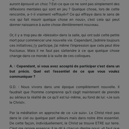
auront éprouvé un choc ? Est-ce que ce ne sont pas simplement des
réflexions mentales qui sont en jeu ? Quelque chose, lors de cette
rencontre, a-t-il vraiment «effrayé»? Ce qui effraye dans le sens de
«ce qui fait mourir quelque chose en nous», c’est cela qui peut
donner naissance à autre chose d’entièrement nouveau.
Or, il y a trop peu de «blessés» dans la salle, qui ont subi cette petite
mort pour commencer une nouvelle vie. Cependant, j’admire toujours
ces initiatives; j’y participe, j’ai même l’impression que cela peut être
fructueux. Mais il ne faut pas s’attendre à ce que quelque chose
change dans ce monde à la suite de ces colloques.
A. : Cependant, si vous avez accepté de participer c’est dans un
but précis. Quel est l’essentiel de ce que vous voulez
communiquer ?
G.D. : Nous vivons dans une époque complètement nouvelle. Il
faudrait que l’homme comprenne qu’il s’agit maintenant de prendre
au sérieux la réalité de ce qu’il est lui-même, au fond de lui: «Je suis
le Christ».
Par la méditation on approche de ce «Je suis». Le Christ n’est pas
dans le ciel ou quelque part ailleurs mais dans notre être essentiel.
De cette façon, individuellement, le Christ se trouve ETRE sur terre.
C’est ma propre essence; Il le dit à chacun d’entre nous: «Il faut que