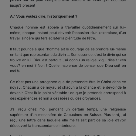
jusqu’à présent
A.: Vous voulez dire, historiquement ?
Chaque homme est appelé à travailler quotidiennement sur lui-
même; chaque instant peut devenir l’occasion d’un «exercice», d’un
travail sincère qui fera éclater la plénitude de l’être.
Il faut pour cela que l’homme ait le courage de se prendre lui-même
en tant que représentant du divin … Son essence, c’est le divin qui se
trouve en lui. Dieu est partout. J’ai connu un religieux qui disait : «en
vous? en moi ? Non ! Quelle insolence de penser que Dieu soit en
moi !»
Ce n’est pas une arrogance que de prétendre être le Christ dans ce
noyau. Chacun a ce noyau et chacun a la chance et le devoir de le
devenir. C’est là le point véritable : ce que je prétends correspond à
des expériences et non à des idées ou des croyances.
J’ai reçu chez moi, pendant un certain temps, une religieuse
supérieure d’un monastère de Capucines en Suisse. Plus tard, j’ai
reçu une lettre dans laquelle elle me faisait part de sa joie d’avoir
découvert la transcendance intérieure.