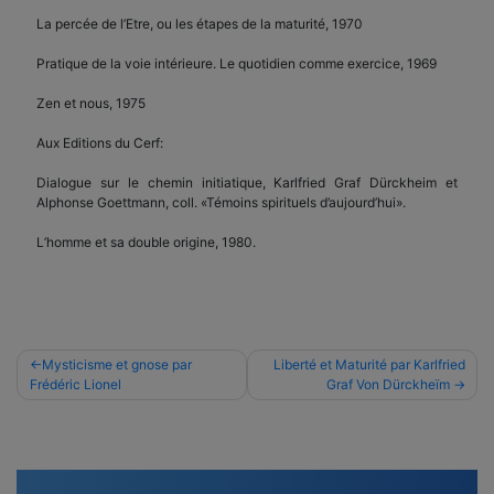
La percée de l’Etre, ou les étapes de la maturité, 1970
Pratique de la voie intérieure. Le quotidien comme exercice, 1969
Zen et nous, 1975
Aux Editions du Cerf:
Dialogue sur le chemin initiatique, Karlfried Graf Dürckheim et
Alphonse Goettmann, coll. «Témoins spirituels d’aujourd’hui».
L’homme et sa double origine, 1980.
Navigation
Mysticisme et gnose par
Liberté et Maturité par Karlfried
Frédéric Lionel
Graf Von Dürckheïm
de
l’article