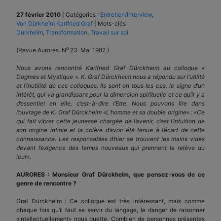
27 février 2010
|
Catégories :
Entretien/Interview
,
Von Dürkheïm Karlfried Graf
|
Mots-clés :
Durkheïm
,
Transformation
,
Travail sur soi
o
(Revue Aurores. N
23. Mai 1982 )
Nous avons rencontré Karlfried Graf Dürckheim au colloque «
Dogmes et Mystique ». K. Graf Dürckheim nous a répondu sur l’utilité
et l’inutilité de ces colloques. Ils sont en tous les cas, le signe d’un
intérêt, qui va grandissant pour la dimension spirituelle et ce qu’il y a
d’essentiel en elle, c’est-à-dire l’Etre. Nous pouvons lire dans
l’ouvrage de K. Graf Dürckheim «L’homme et sa double origine» : «Ce
qui fait vibrer cette jeunesse chargée de l’avenir, c’est l’intuition de
son origine infinie et la colère d’avoir été tenue à l’écart de cette
connaissance. Les responsables d’hier se trouvent les mains vides
devant l’exigence des temps nouveaux qui prennent la relève du
leur».
AURORES : Monsieur Graf Dürckheim, que pensez-vous de ce
genre de rencontre ?
Graf Dürckheim : Ce colloque est très intéressant, mais comme
chaque fois qu’il faut se servir du langage, le danger de raisonner
«intellectuellement» nous guette. Combien de personnes présentes