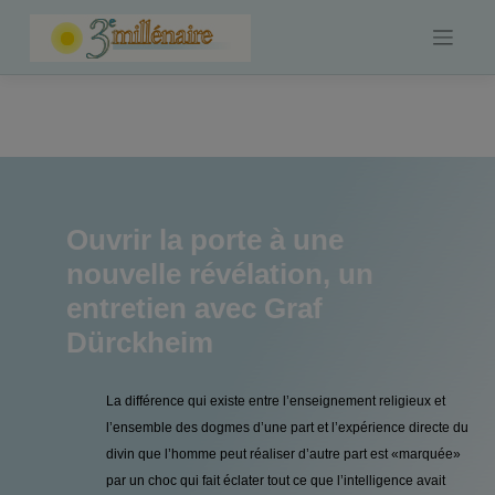
Skip
to
content
Ouvrir la porte à une
nouvelle révélation, un
entretien avec Graf
Dürckheim
La différence qui existe entre l’enseignement religieux et
l’ensemble des dogmes d’une part et l’expérience directe du
divin que l’homme peut réaliser d’autre part est «marquée»
par un choc qui fait éclater tout ce que l’intelligence avait