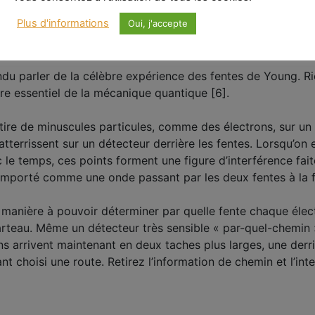
Plus d'informations
Oui, j'accepte
riences quantiques
endu parler de la célèbre expérience des fentes de Young. 
tère essentiel de la mécanique quantique [6].
tire de minuscules particules, comme des électrons, sur u
 atterrissent sur un détecteur derrière les fentes. Lorsqu’on
 le temps, ces points forment une figure d’interférence fai
omporté comme une onde passant par les deux fentes à la fo
 manière à pouvoir déterminer par quelle fente chaque électr
teau. Même un détecteur très sensible « par-quel-chemin » su
ons arrivent maintenant en deux taches plus larges, une derr
nt choisi une route. Retirez l’information de chemin et l’inte