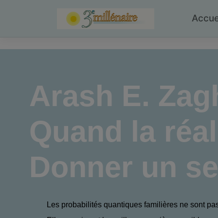
Skip
to
Accue
content
Arash E. Zag
Quand la réal
Donner un se
Les probabilités quantiques familières ne sont pas 