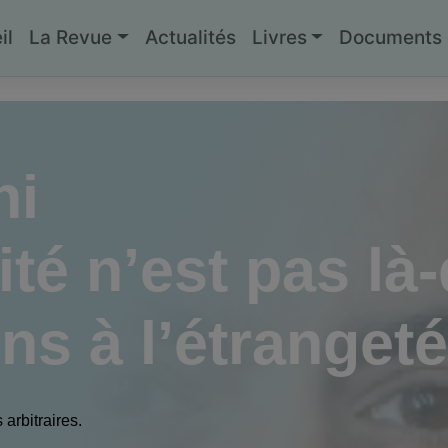
il
La Revue
Actualités
Livres
Documents g
hi
ité n’est pas là
ns à l’étranget
arbitraires.