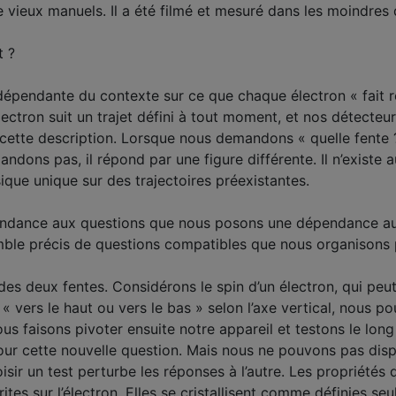
de vieux manuels. Il a été filmé et mesuré
dans les moindres 
t ?
 indépendante du contexte sur ce que chaque électron « fait 
lectron suit un trajet défini à tout moment, et nos détecteur
 cette description. Lorsque nous demandons « quelle fente 
ndons pas, il répond par une figure différente. Il n’exist
ssique unique sur des
trajectoires préexistantes
.
pendance aux questions que nous posons une dépendance a
mble précis de questions compatibles que nous organison
 des deux fentes. Considérons le spin d’un électron, qui peut
« vers le haut ou vers le bas » selon l’axe vertical, nous p
nous faisons pivoter ensuite notre appareil et testons
le long
ur cette nouvelle question. Mais nous ne pouvons pas dis
sir un test perturbe les réponses à l’autre. Les propriétés
ites sur l’électron. Elles se cristallisent comme définies s