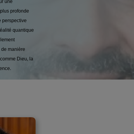
ur une
 plus profonde
e perspective
éalité quantique
blement
e de manière
on comme Dieu, la
ience.