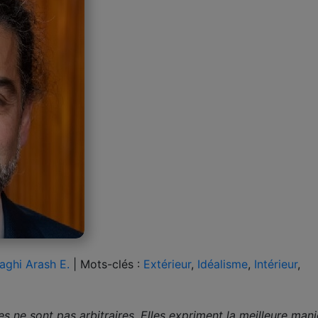
aghi Arash E.
|
Mots-clés :
Extérieur
,
Idéalisme
,
Intérieur
,
es ne sont pas arbitraires. Elles expriment la meilleure man