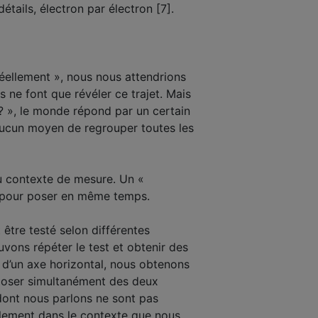
détails
, électron par électron [7].
réellement », nous nous attendrions
s ne font que révéler ce trajet. Mais
? », le monde répond par un certain
e aucun moyen de
regrouper
toutes les
u contexte de mesure. Un «
s pour poser en même temps.
 être testé selon différentes
ouvons répéter le test et obtenir des
 d’un
axe horizontal, nous obtenons
poser simultanément des deux
 dont nous parlons ne sont pas
eulement dans le contexte que nous