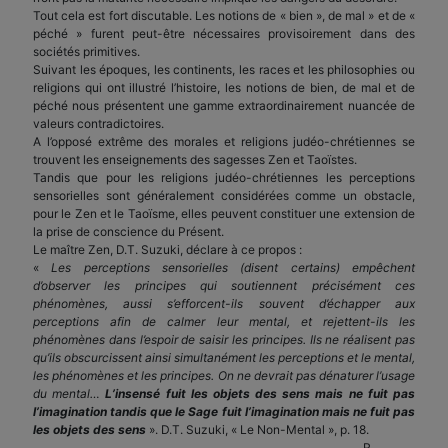
Tout cela est fort discutable. Les notions de « bien », de mal » et de «
péché » furent peut-être nécessaires provisoirement dans des
sociétés primitives.
Suivant les époques, les continents, les races et les philosophies ou
religions qui ont illustré l’histoire, les notions de bien, de mal et de
péché nous présentent une gamme extraordinairement nuancée de
valeurs contradictoires.
A l’opposé extrême des morales et religions judéo-chrétiennes se
trouvent les enseignements des sagesses Zen et Taoïstes.
Tandis que pour les religions judéo-chrétiennes les perceptions
sensorielles sont généralement considérées comme un obstacle,
pour le Zen et le Taoïsme, elles peuvent constituer une extension de
la prise de conscience du Présent.
Le maître Zen, D.T. Suzuki, déclare à ce propos :
«
Les perceptions sensorielles (disent certains) empêchent
d’observer les principes qui soutiennent précisément ces
phénomènes, aussi s’efforcent-ils souvent d’échapper aux
perceptions afin de calmer leur mental, et rejettent-ils les
phénomènes dans l’espoir de saisir les principes. Ils ne réalisent pas
qu’ils obscurcissent ainsi simultanément les perceptions et le mental,
les phénomènes et les principes. On ne devrait pas dénaturer l’usage
du mental…
L’insensé fuit les objets des sens mais ne fuit pas
l’imagination tandis que le Sage fuit l’imagination mais ne fuit pas
les objets des sens
». D.T. Suzuki, « Le Non-Mental », p. 18.
R.