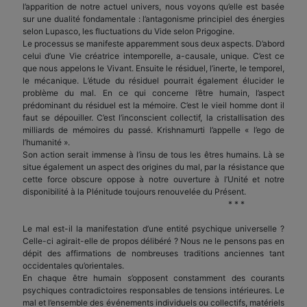
l’apparition de notre actuel univers, nous voyons qu’elle est basée
sur une dualité fondamentale : l’antagonisme principiel des énergies
selon Lupasco, les fluctuations du Vide selon Prigogine.
Le processus se manifeste apparemment sous deux aspects. D’abord
celui d’une Vie créatrice intemporelle, a-causale, unique. C’est ce
que nous appelons le Vivant. Ensuite le résiduel, l’inerte, le temporel,
le mécanique. L’étude du résiduel pourrait également élucider le
problème du mal. En ce qui concerne l’être humain, l’aspect
prédominant du résiduel est la mémoire. C’est le vieil homme dont il
faut se dépouiller. C’est l’inconscient collectif, la cristallisation des
milliards de mémoires du passé. Krishnamurti l’appelle « l’ego de
l’humanité ».
Son action serait immense à l’insu de tous les êtres humains. Là se
situe également un aspect des origines du mal, par la résistance que
cette force obscure oppose à notre ouverture à l’Unité et notre
disponibilité à la Plénitude toujours renouvelée du Présent.
* * *
Le mal est-il la manifestation d’une entité psychique universelle ?
Celle-ci agirait-elle de propos délibéré ? Nous ne le pensons pas en
dépit des affirmations de nombreuses traditions anciennes tant
occidentales qu’orientales.
En chaque être humain s’opposent constamment des courants
psychiques contradictoires responsables de tensions intérieures. Le
mal et l’ensemble des événements individuels ou collectifs, matériels