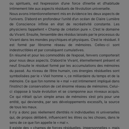
ou spirituels, est l’expression d’une force d’inertie et d’habitude
intimement liée aux aspects résiduels de l’évolution universelle.
Nous avons intentionnellement mis en évidence les deux aspects de
l’univers. D’abord en profondeur l’unité d’un océan de Claire Lumière
de Conscience infinie en état de recréativité constante. Les
physiciens l’appellent « Champ de création pure ». C’est le domaine
du Vivant. Ensuite, l’ensemble des résidus laissés par le processus du
Vivant dans les mondes psychiques et physiques. C’est le résiduel. Il
est formé par l’énorme réseau de mémoires. Celles-ci sont
indestructibles et par conséquent cumulatives.
En résumé et pour les commodités de l’exposé, l’envers comporterait
pour nous deux aspects. D’abord le Vivant, éternellement présent et
neuf. Ensuite le résiduel formé par les accumulations des mémoires
du passé. Au niveau de l’être humain, ces énergies résiduelles sont
symbolisées par le « Vieil homme », ce milliardaire du temps et de la
mémoire. Ce que l’on nomme le « mal » est intimement impliqué dans
l’instinct de conservation de cet énorme réseau de mémoires. Celui-
ci s’oppose à toute évolution et se cramponne aux niveaux acquis.
Ce qui n’était qu’un simple amas de mémoires s’est pris pour une
entité, qui deviendra, par ses développements excessifs, la source
de tous les maux.
Il n’y a donc pas réellement d’entités ni individuelles ni universelles
qui, de propos délibéré, influencent les êtres ou les choses, dans le
sens de ce que l’on appelle le « mal ».
Il existe des « champs de forces résiduelles, impersonnelles », mais