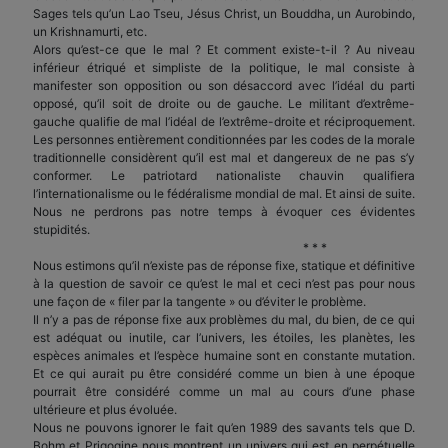
Sages tels qu’un Lao Tseu, Jésus Christ, un Bouddha, un Aurobindo,
un Krishnamurti, etc.
Alors qu’est-ce que le mal ? Et comment existe-t-il ? Au niveau
inférieur étriqué et simpliste de la politique, le mal consiste à
manifester son opposition ou son désaccord avec l’idéal du parti
opposé, qu’il soit de droite ou de gauche. Le militant d’extrême-
gauche qualifie de mal l’idéal de l’extrême-droite et réciproquement.
Les personnes entièrement conditionnées par les codes de la morale
traditionnelle considèrent qu’il est mal et dangereux de ne pas s’y
conformer. Le patriotard nationaliste chauvin qualifiera
l’internationalisme ou le fédéralisme mondial de mal. Et ainsi de suite.
Nous ne perdrons pas notre temps à évoquer ces évidentes
stupidités.
* * *
Nous estimons qu’il n’existe pas de réponse fixe, statique et définitive
à la question de savoir ce qu’est le mal et ceci n’est pas pour nous
une façon de « filer par la tangente » ou d’éviter le problème.
Il n’y a pas de réponse fixe aux problèmes du mal, du bien, de ce qui
est adéquat ou inutile, car l’univers, les étoiles, les planètes, les
espèces animales et l’espèce humaine sont en constante mutation.
Et ce qui aurait pu être considéré comme un bien à une époque
pourrait être considéré comme un mal au cours d’une phase
ultérieure et plus évoluée.
Nous ne pouvons ignorer le fait qu’en 1989 des savants tels que D.
Bohm et Prigogine nous montrent un univers qui est en perpétuelle