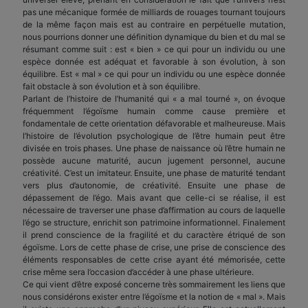
pas une mécanique formée de milliards de rouages tournant toujours
de la même façon mais est au contraire en perpétuelle mutation,
nous pourrions donner une définition dynamique du bien et du mal se
résumant comme suit : est « bien » ce qui pour un individu ou une
espèce donnée est adéquat et favorable à son évolution, à son
équilibre. Est « mal » ce qui pour un individu ou une espèce donnée
fait obstacle à son évolution et à son équilibre.
Parlant de l’histoire de l’humanité qui « a mal tourné », on évoque
fréquemment l’égoïsme humain comme cause première et
fondamentale de cette orientation défavorable et malheureuse. Mais
l’histoire de l’évolution psychologique de l’être humain peut être
divisée en trois phases. Une phase de naissance où l’être humain ne
possède aucune maturité, aucun jugement personnel, aucune
créativité. C’est un imitateur. Ensuite, une phase de maturité tendant
vers plus d’autonomie, de créativité. Ensuite une phase de
dépassement de l’égo. Mais avant que celle-ci se réalise, il est
nécessaire de traverser une phase d’affirmation au cours de laquelle
l’égo se structure, enrichit son patrimoine informationnel. Finalement
il prend conscience de la fragilité et du caractère étriqué de son
égoïsme. Lors de cette phase de crise, une prise de conscience des
éléments responsables de cette crise ayant été mémorisée, cette
crise même sera l’occasion d’accéder à une phase ultérieure.
Ce qui vient d’être exposé concerne très sommairement les liens que
nous considérons exister entre l’égoïsme et la notion de « mal ». Mais