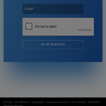
© 2026 -
3e millénaire - Spiritualité - Connaissance de soi - Non-dualité - Méditation
-
Mentions légales