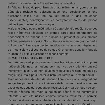
celles-ci possèdent une force d’inertie considérable.
En fait, au niveau du psychisme de chaque être humain, ces champs
d’énergies résiduelles agissent avec une persistance et une
puissance telles que l’on pourrait croire à des influences
asservissantes, contraignantes et paralysantes faites de propos
délibéré par une entité démoniaque.
Mais une étude et une méditation très approfondie révélera que ces
faces négatives résultent en grande partie des profondeurs de
l’inconscient de chaque être humain et provient de ses propres
actions, pensées et désirs. Nous disons « résultent en grande partie
». Pourquoi ? Parce que ces forces dites du mal émanent également
de l’inconscient collectif ou de ce que Krishnamurti appelle « l’ego de
l’humanité » et leur puissance est considérable.
LE MAL ET LA NOTION DE PECHE
De tous temps et principalement dans les religions et philosophies
judéo-chrétiennes, les notions de « mal » et de « péché » ont été
intimement liées. Ceci non seulement pour des raisons morales ou
religieuses, mais pour tenter d’instaurer l’ordre au niveau social. Il
était nécessaire d’éviter de donner libre cours aux imaginations
suggérées par les instincts inférieurs de la nature humaine avec les
excès et les abus qui peuvent en résulter. Des « garde-fous » se sont
révélés nécessaires. Mais la notion de péché et de nombreux «
interdits » ont été utilisés comme moyens d’assurer le pouvoir.
L’exercice d’une certaine liberté vécue par des êtres humains qui
n’ont pas la maturité nécessaire implique les dangers du désordre.