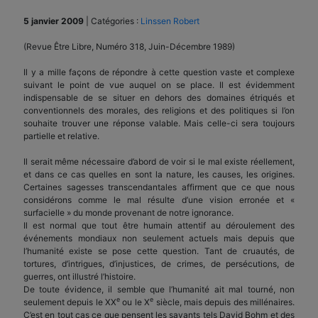
5 janvier 2009
|
Catégories :
Linssen Robert
(Revue Être Libre, Numéro 318, Juin-Décembre 1989)
Il y a mille façons de répondre à cette question vaste et complexe
suivant le point de vue auquel on se place. Il est évidemment
indispensable de se situer en dehors des domaines étriqués et
conventionnels des morales, des religions et des politiques si l’on
souhaite trouver une réponse valable. Mais celle-ci sera toujours
partielle et relative.
Il serait même nécessaire d’abord de voir si le mal existe réellement,
et dans ce cas quelles en sont la nature, les causes, les origines.
Certaines sagesses transcendantales affirment que ce que nous
considérons comme le mal résulte d’une vision erronée et «
surfacielle » du monde provenant de notre ignorance.
Il est normal que tout être humain attentif au déroulement des
événements mondiaux non seulement actuels mais depuis que
l’humanité existe se pose cette question. Tant de cruautés, de
tortures, d’intrigues, d’injustices, de crimes, de persécutions, de
guerres, ont illustré l’histoire.
De toute évidence, il semble que l’humanité ait mal tourné, non
e
e
seulement depuis le XX
ou le X
siècle, mais depuis des millénaires.
C’est en tout cas ce que pensent les savants tels David Bohm et des