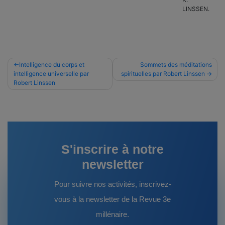
LINSSEN.
Navigation
Intelligence du corps et
Sommets des méditations
intelligence universelle par
spirituelles par Robert Linssen
de
Robert Linssen
l’article
S'inscrire à notre
newsletter
Pour suivre nos activités, inscrivez-
vous à la newsletter de la Revue 3e
millénaire.