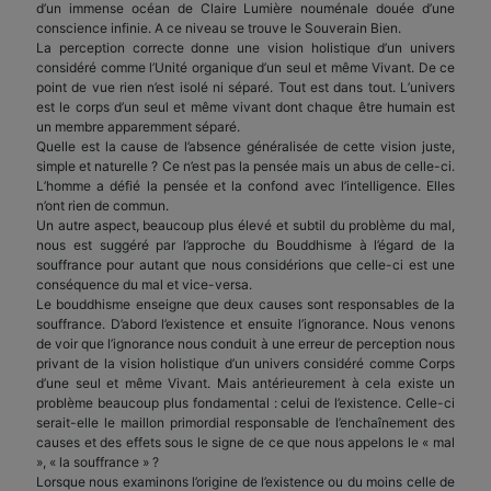
d’un immense océan de Claire Lumière nouménale douée d’une
conscience infinie. A ce niveau se trouve le Souverain Bien.
La perception correcte donne une vision holistique d’un univers
considéré comme l’Unité organique d’un seul et même Vivant. De ce
point de vue rien n’est isolé ni séparé. Tout est dans tout. L’univers
est le corps d’un seul et même vivant dont chaque être humain est
un membre apparemment séparé.
Quelle est la cause de l’absence généralisée de cette vision juste,
simple et naturelle ? Ce n’est pas la pensée mais un abus de celle-ci.
L’homme a défié la pensée et la confond avec l’intelligence. Elles
n’ont rien de commun.
Un autre aspect, beaucoup plus élevé et subtil du problème du mal,
nous est suggéré par l’approche du Bouddhisme à l’égard de la
souffrance pour autant que nous considérions que celle-ci est une
conséquence du mal et vice-versa.
Le bouddhisme enseigne que deux causes sont responsables de la
souffrance. D’abord l’existence et ensuite l’ignorance. Nous venons
de voir que l’ignorance nous conduit à une erreur de perception nous
privant de la vision holistique d’un univers considéré comme Corps
d’une seul et même Vivant. Mais antérieurement à cela existe un
problème beaucoup plus fondamental : celui de l’existence. Celle-ci
serait-elle le maillon primordial responsable de l’enchaînement des
causes et des effets sous le signe de ce que nous appelons le « mal
», « la souffrance » ?
Lorsque nous examinons l’origine de l’existence ou du moins celle de