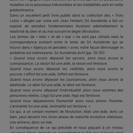
mutation où le processus irréversibles et les instabilités sont en nette
prédominance.
Dans un excellent petit livre publié dans la collection des « Trois
Lotus » dirigée par notre ami Jean Herbert, Sri Aurobindo a fait un
exposé de pensées fondamentales illustrant admirablement la
relativité du bien et du mal suivant le degré d’évolution.
Les termes de « bien » et de « mal » ne sont pas utilisés mais la
correspondance existant entre le texte de Sri Aurobindo qui se
trouve dans « Aperçus et pensées » avec notre façon d’envisager le
problème est intéressante. Sri Aurobindo écrit (pp. 19-20):
«
Quand nous avons dépassé les savoirs, alors nous avons la
connaissance. La raison fut une aide, la raison est l’entrave.
Quand nous avons dépassé les velléités, alors nous avons le
pouvoir. L’effort fut une aide, l’effort est l’entrave.
Quand nous avons dépassé les jouissances, alors nous avons la
béatitude. Le désir fut une aide, le désir est l’entrave.
Quand nous avons dépassé l’individualité alors nous sommes des
personnes réelles. L’ego fut une aide, l’ego est l’entrave.
Quand nous dépasserons l’humanité alors nous serons l’homme.
L’animalité fut une aide, l’animalité est l’entrave.
»
Ce qui, à un certain moment de l’évolution, était une aide, donc un
bien, peut devenir lors d’une phase de maturité évolutive ultérieure,
une entrave, donc un mal.
En conséquence de ce qui précède et nous plaçant à un niveau
universel élevé, prenant en considération le fait que l’univers n’est