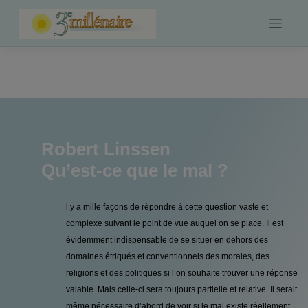
Skip
to
content
Robert Linssen
Qu’est-ce que le mal ?
l y a mille façons de répondre à cette question vaste et
complexe suivant le point de vue auquel on se place. Il est
évidemment indispensable de se situer en dehors des
domaines étriqués et conventionnels des morales, des
religions et des politiques si l’on souhaite trouver une réponse
valable. Mais celle-ci sera toujours partielle et relative. Il serait
même nécessaire d’abord de voir si le mal existe réellement,