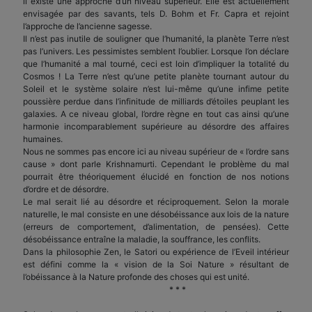
il existe une approche d’un niveau supérieur. Elle est actuellement
envisagée par des savants, tels D. Bohm et Fr. Capra et rejoint
l’approche de l’ancienne sagesse.
Il n’est pas inutile de souligner que l’humanité, la planète Terre n’est
pas l’univers. Les pessimistes semblent l’oublier. Lorsque l’on déclare
que l’humanité a mal tourné, ceci est loin d’impliquer la totalité du
Cosmos ! La Terre n’est qu’une petite planète tournant autour du
Soleil et le système solaire n’est lui-même qu’une infime petite
poussière perdue dans l’infinitude de milliards d’étoiles peuplant les
galaxies. A ce niveau global, l’ordre règne en tout cas ainsi qu’une
harmonie incomparablement supérieure au désordre des affaires
humaines.
Nous ne sommes pas encore ici au niveau supérieur de « l’ordre sans
cause » dont parle Krishnamurti. Cependant le problème du mal
pourrait être théoriquement élucidé en fonction de nos notions
d’ordre et de désordre.
Le mal serait lié au désordre et réciproquement. Selon la morale
naturelle, le mal consiste en une désobéissance aux lois de la nature
(erreurs de comportement, d’alimentation, de pensées). Cette
désobéissance entraîne la maladie, la souffrance, les conflits.
Dans la philosophie Zen, le Satori ou expérience de l’Eveil intérieur
est défini comme la « vision de la Soi Nature » résultant de
l’obéissance à la Nature profonde des choses qui est unité.
* * *