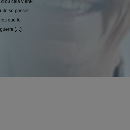
d’où cela vient-
suite se passer.
riés que le
 guerre […]