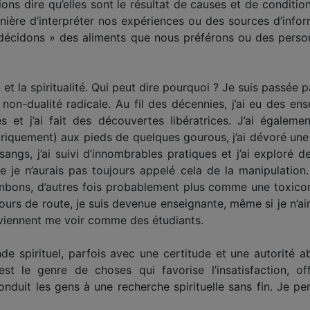
ons dire qu’elles sont le résultat de causes et de condition
ière d’interpréter nos expériences ou des sources d’info
 décidons » des aliments que nous préférons ou des per
on et la spiritualité. Qui peut dire pourquoi ? Je suis passée
 non-dualité radicale. Au fil des décennies, j’ai eu des ens
s et j’ai fait des découvertes libératrices. J’ai égalem
oriquement) aux pieds de quelques gourous, j’ai dévoré une m
tsangs, j’ai suivi d’innombrables pratiques et j’ai exploré
 je n’aurais pas toujours appelé cela de la manipulation
bons, d’autres fois probablement plus comme une toxicom
 cours de route, je suis devenue enseignante, même si je n’a
 viennent me voir comme des étudiants.
e spirituel, parfois avec une certitude et une autorité 
’est le genre de choses qui favorise l’insatisfaction, 
 conduit les gens à une recherche spirituelle sans fin. Je p