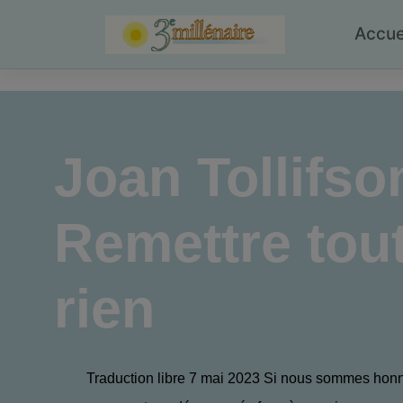
Skip
to
Accue
content
Joan Tollifso
Remettre tout
rien
Traduction libre 7 mai 2023 Si nous sommes hon