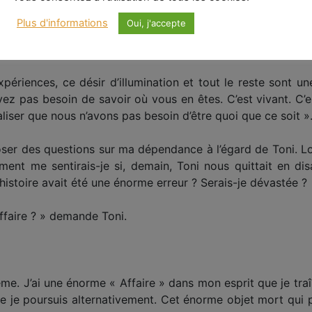
en plus au vouloir. Vouloir des expériences. Vouloir aller 
Plus d'informations
Oui, j'accepte
uloir savoir, comprendre, tout résoudre, tout obtenir. Vo
r, gérer ma vie, m’accrocher. Je vois l’esprit faire cela à des
xpériences, ce désir d’illumination et tout le reste sont u
vez pas besoin de savoir où vous en êtes. C’est vivant. C’es
liser que nous n’avons pas besoin d’être quoi que ce soit »
er des questions sur ma dépendance à l’égard de Toni. Lors
ment me sentirais-je si, demain, Toni nous quittait en disa
histoire avait été une énorme erreur ? Serais-je dévastée ?
affaire ? » demande Toni.
lème. J’ai une énorme « Affaire » dans mon esprit que je tr
e je poursuis alternativement. Cet énorme objet mort qui pa