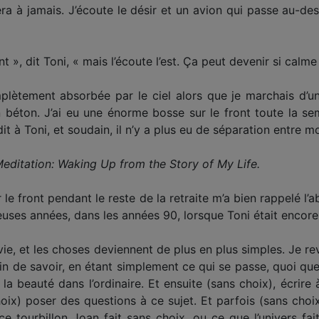
ra à jamais. J’écoute le désir et un avion qui passe au-de
nt », dit Toni, « mais l’écoute l’est. Ça peut devenir si calme
lètement absorbée par le ciel alors que je marchais d’un
béton. J’ai eu une énorme bosse sur le front toute la sema
 dit à Toni, et soudain, il n’y a plus eu de séparation entre m
editation: Waking Up from the Story of My Life.
le front pendant le reste de la retraite m’a bien rappelé l’a
euses années, dans les années 90, lorsque Toni était encore e
ie, et les choses deviennent de plus en plus simples. Je re
oin de savoir, en étant simplement ce qui se passe, quoi que 
 la beauté dans l’ordinaire. Et ensuite (sans choix), écrire 
oix) poser des questions à ce sujet. Et parfois (sans choix
e tourbillon Joan fait sans choix, ou ce que l’univers fai