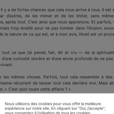
Il y a de fortes chances que cela nous arrive à tous. Il est 
par d’autres, de les mimer et de les imiter, sans mêm
 après tout. C’est ainsi que nous apprenons. Et parfois, c
jamais trop éveillé pour ne pas tomber dans l’illusion, s
 de la nature de ce qui est, et à mon avis, l’éveil est un pro
 tout ce que j’ai pensé, fait, dit et cru — de la spiritua
e d’une curiosité sincère et d’une envie profonde de ne pa
vivant.
er les mêmes choses. Parfois, tout cela ressemble à des 
antasme récurrent de laisser tout cela derrière moi. Mais
 « C’est quoi toute cette affaire ? »
er livre,
Bare-Bones Meditation : Waking Up from the Story
Nous utilisons des cookies pour vous offrir la meilleure
expérience sur notre site. En cliquant sur “Oui, j'accepte”,
vous consentez à l'utiisation de tous les cookies.