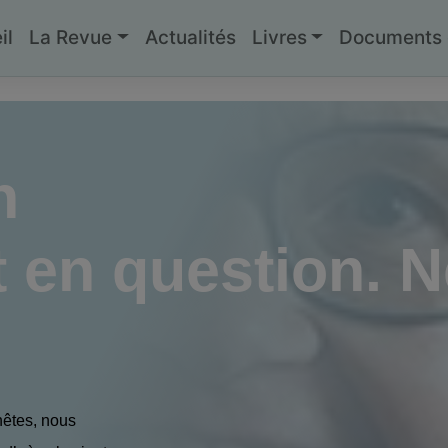
il
La Revue
Actualités
Livres
Documents g
n
 en question. N
nêtes, nous