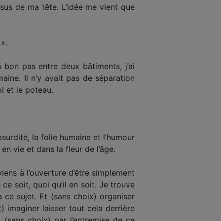
ssus de ma tête. L’idée me vient que
 ».
 bon pas entre deux bâtiments, j’ai
ine. Il n’y avait pas de séparation
oi et le poteau.
bsurdité, la folie humaine et l’humour
n vie et dans la fleur de l’âge.
viens à l’ouverture d’être simplement
ce soit, quoi qu’il en soit. Je trouve
à ce sujet. Et (sans choix) organiser
) imaginer laisser tout cela derrière
t (sans choix) par l’entremise de ce