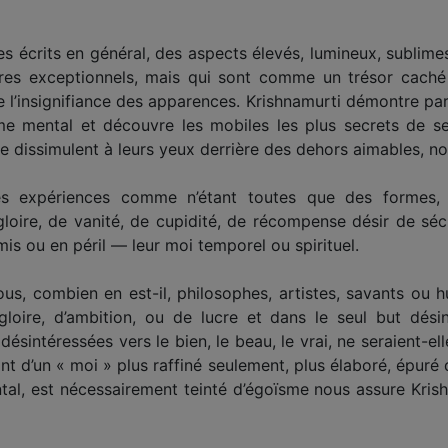
s ses écrits en général, des aspects élevés, lumineux, sublim
tres exceptionnels, mais qui sont comme un trésor cach
 l’insignifiance des apparences. Krishnamurti démontre par 
e mental et découvre les mobiles les plus secrets de ses
e dissimulent à leurs yeux derrière des dehors aimables, no
es expériences comme n’étant toutes que des formes, 
loire, de vanité, de cupidité, de récompense désir de sécur
is ou en péril — leur moi temporel ou spirituel.
s, combien en est-il, philosophes, artistes, savants ou h
loire, d’ambition, ou de lucre et dans le seul but dési
 désintéressées vers le bien, le beau, le vrai, ne seraient-e
 d’un « moi » plus raffiné seulement, plus élaboré, épuré
tal, est nécessairement teinté d’égoïsme nous assure Kris