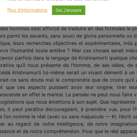
elles nécessairement aussi le produit de ces causes subject
Plus d'informations
Oui, j'accepte
es d’un mental toujours avide ? N’apparaissent-elles pas,
s encore, et toutes approximatives et symboliques d’une 
 des hommes s’est efforcé de traduire en des formules le plu
eurs parmi les savants, sans souci de gloire personnelle ou 
ïque, leurs recherches objectives et expérimentales, mûs 
rvir l’humanité toute entière ? Nier ces choses serait mécon
cevoir parfois dans le langage de Krishnamurti quelque cho
rative qu’il nous présente de l’homme, de ses idées, de
écédé Krishnamurti lui-même serait un vivant démenti à un
 serait-ce sans doute mal le comprendre que de croire qu’il 
nt que ces aspects puissent avoir leur origine, tirer l
ranscende en effet le mental. La pensée ne peut nous faire voir
es cogitations que nous émettons à son sujet. Que représent
tes, il peut paraître décourageant, à première vue, pour
ue l’on nomme le réel (avec ou sans majuscule — Kr. l’écrit
fier au regard de notre intelligence, de notre imaginati
ance et de notre compréhension. Pour que le réel apparais