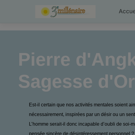
Skip
to
Accue
content
Pierre d'Ang
Sagesse d'Or
Est-il certain que nos activités mentales soient ain
nécessairement, inspirées par un désir ou un sen
L’homme serait-il donc incapable d’oubli de soi-
pensée sincère de désintéressement personnel ?