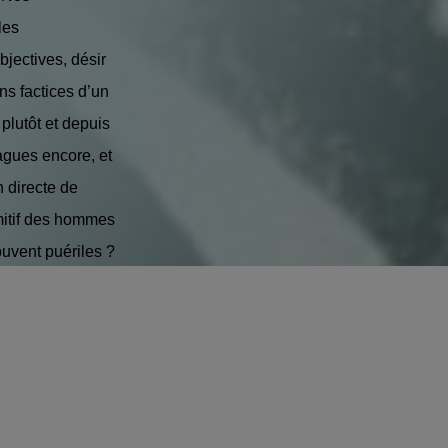
les
jectives, désir
ns factices d’un
plutôt et depuis
agues encore, et
 directe de
imitif des hommes
ouvent puériles ?