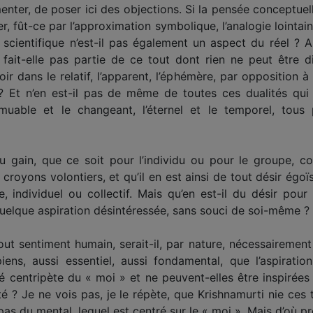
ter, de poser ici des objections. Si la pensée conceptuelle
, fût-ce par l’approximation symbolique, l’analogie lointain
cientifique n’est-il pas également un aspect du réel ? Au
fait-elle pas partie de ce tout dont rien ne peut être d
oir dans le relatif, l’apparent, l’éphémère, par opposition à 
? Et n’en est-il pas de même de toutes ces dualités qui
immuable et le changeant, l’éternel et le temporel, tous 
u gain, que ce soit pour l’individu ou pour le groupe, condu
 croyons volontiers, et qu’il en est ainsi de tout désir égoïst
e, individuel ou collectif. Mais qu’en est-il du désir pour 
uelque aspiration désintéressée, sans souci de soi-même ? S
ut sentiment humain, serait-il, par nature, nécessairement 
ens, aussi essentiel, aussi fondamental, que l’aspiratio
té centripète du « moi » et ne peuvent-elles être inspirées 
ité ? Je ne vois pas, je le répète, que Krishnamurti nie ces
pas du mental, lequel est centré sur le « moi ». Mais d’où pr