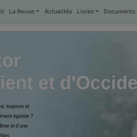
il
La Revue
Actualités
Livres
Documents g
kor
ient et d'Occid
si, toujours et
timent égoïste ?
même et d’une
 Nos