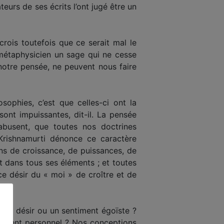
teurs de ses écrits l’ont jugé être un
rois toutefois que ce serait mal le
métaphysicien un sage qui ne cesse
 notre pensée, ne peuvent nous faire
phies, c’est que celles-ci ont la
sont impuissantes, dit-il. La pensée
abusent, que toutes nos doctrines
 Krishnamurti dénonce ce caractère
ins de croissance, de puissances, de
 dans tous ses éléments ; et toutes
ce désir du « moi » de croître et de
ar un désir ou un sentiment égoïste ?
ssement personnel ? Nos conceptions