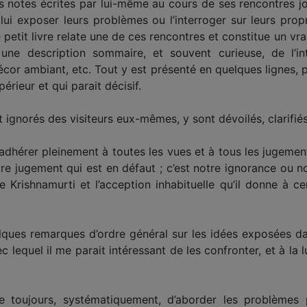
es notes écrites par lui-même au cours de ses rencontres 
ui exposer leurs problèmes ou l’interroger sur leurs propr
etit livre relate une de ces rencontres et constitue un vra
t une description sommaire, et souvent curieuse, de l’in
écor ambiant, etc. Tout y est présenté en quelques lignes, p
érieur et qui parait décisif.
 ignorés des visiteurs eux-mêmes, y sont dévoilés, clarifié
adhérer pleinement à toutes les vues et à tous les jugement
pre jugement qui est en défaut ; c’est notre ignorance ou n
e Krishnamurti et l’acception inhabituelle qu’il donne à c
elques remarques d’ordre général sur les idées exposées dan
 lequel il me parait intéressant de les confronter, et à la 
te toujours, systématiquement, d’aborder les problèmes