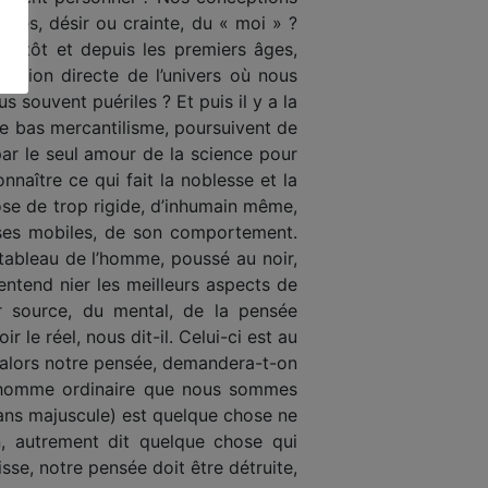
ives, désir ou crainte, du « moi » ?
 plutôt et depuis les premiers âges,
vision directe de l’univers où nous
s souvent puériles ? Et puis il y a la
de bas mercantilisme, poursuivent de
par le seul amour de la science pour
naître ce qui fait la noblesse et la
se de trop rigide, d’inhumain même,
 ses mobiles, de son comportement.
 tableau de l’homme, poussé au noir,
entend nier les meilleurs aspects de
eur source, du mental, de la pensée
 le réel, nous dit-il. Celui-ci est au
e alors notre pensée, demandera-t-on
 l’homme ordinaire que nous sommes
 sans majuscule) est quelque chose ne
on, autrement dit quelque chose qui
se, notre pensée doit être détruite,