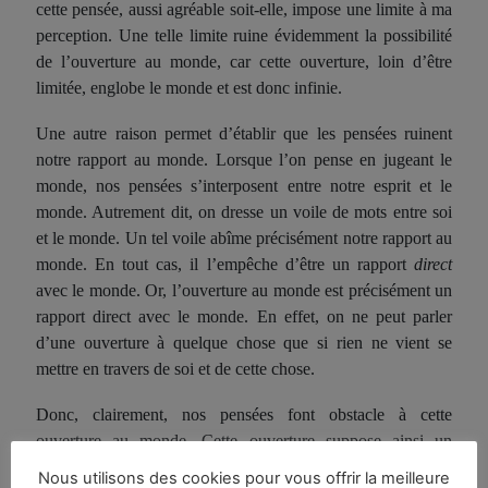
cette pensée, aussi agréable soit-elle, impose une limite à ma
perception. Une telle limite ruine évidemment la possibilité
de l’ouverture au monde, car cette ouverture, loin d’être
limitée, englobe le monde et est donc infinie.
Une autre raison permet d’établir que les pensées ruinent
notre rapport au monde. Lorsque l’on pense en jugeant le
monde, nos pensées s’interposent entre notre esprit et le
monde. Autrement dit, on dresse un voile de mots entre soi
et le monde. Un tel voile abîme précisément notre rapport au
monde. En tout cas, il l’empêche d’être un rapport
direct
avec le monde. Or, l’ouverture au monde est précisément un
rapport direct avec le monde. En effet, on ne peut parler
d’une ouverture à quelque chose que si rien ne vient se
mettre en travers de soi et de cette chose.
Donc, clairement, nos pensées font obstacle à cette
ouverture au monde. Cette ouverture suppose ainsi un
silence des pensées. Autrement dit, Il est
nécessaire
de se
Nous utilisons des cookies pour vous offrir la meilleure