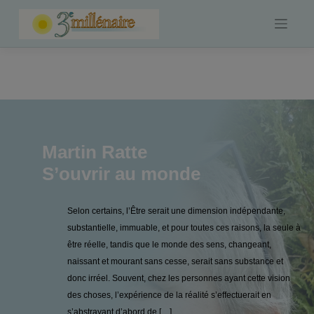
Skip
to
content
Martin Ratte
S’ouvrir au monde
Selon certains, l’Être serait une dimension indépendante,
substantielle, immuable, et pour toutes ces raisons, la seule à
être réelle, tandis que le monde des sens, changeant,
naissant et mourant sans cesse, serait sans substance et
donc irréel. Souvent, chez les personnes ayant cette vision
des choses, l’expérience de la réalité s’effectuerait en
s’abstrayant d’abord de […]