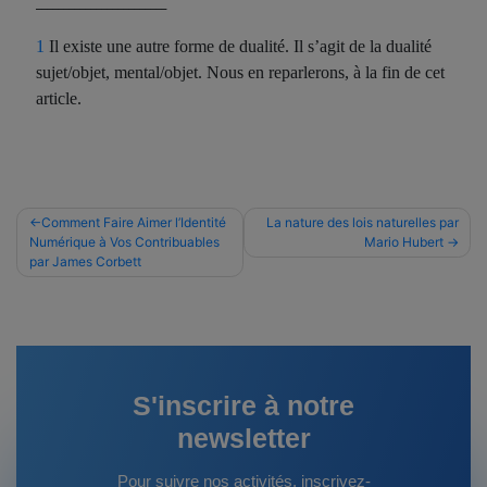
________________________
1
Il existe une autre forme de dualité. Il s’agit de la dualité
sujet/objet, mental/objet. Nous en reparlerons, à la fin de cet
article.
Navigation
Comment Faire Aimer l’Identité
La nature des lois naturelles par
Numérique à Vos Contribuables
Mario Hubert
de
par James Corbett
l’article
S'inscrire à notre
newsletter
Pour suivre nos activités, inscrivez-