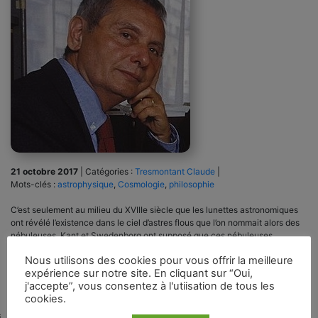
21 octobre 2017
|
Catégories :
Tresmontant Claude
|
Mots-clés :
astrophysique
,
Cosmologie
,
philosophie
C’est seulement au milieu du XVIIIe siècle que les lunettes astronomiques
ont révélé l’existence dans le ciel d’astres flous que l’on nommait alors des
nébuleuses. Kant et Swedenborg ont supposé que ces nébuleuses
pourraient bien être un ensemble d’étoiles, comme notre propre galaxie. Au
Nous utilisons des cookies pour vous offrir la meilleure
milieu du XIXe siècle, en 1846, lord Rosse, avec un télescope […]
expérience sur notre site. En cliquant sur “Oui,
j'accepte”, vous consentez à l'utiisation de tous les
cookies.