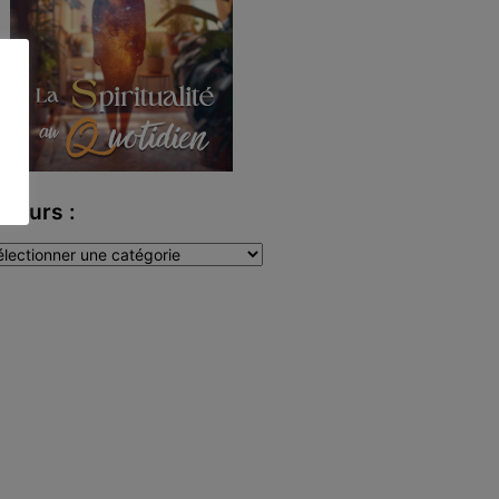
uteurs :
teurs