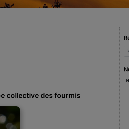
R
N
N
e collective des fourmis