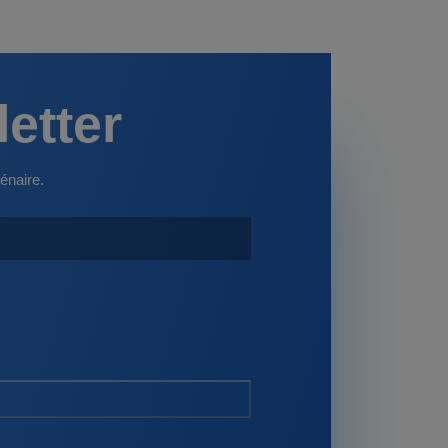
letter
énaire.