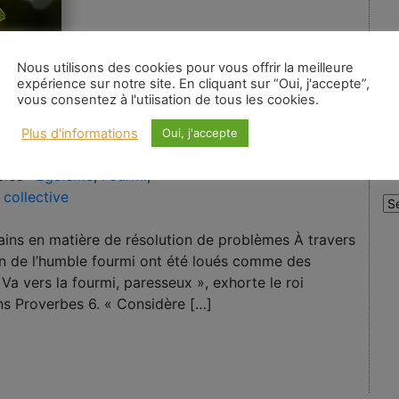
Nous utilisons des cookies pour vous offrir la meilleure
expérience sur notre site. En cliquant sur “Oui, j'accepte”,
vous consentez à l'utiisation de tous les cookies.
Plus d'informations
Oui, j'accepte
A
lés :
Égoïsme
,
Fourmi
,
 collective
Au
:
ins en matière de résolution de problèmes À travers
tion de l’humble fourmi ont été loués comme des
Va vers la fourmi, paresseux », exhorte le roi
ns Proverbes 6. « Considère […]