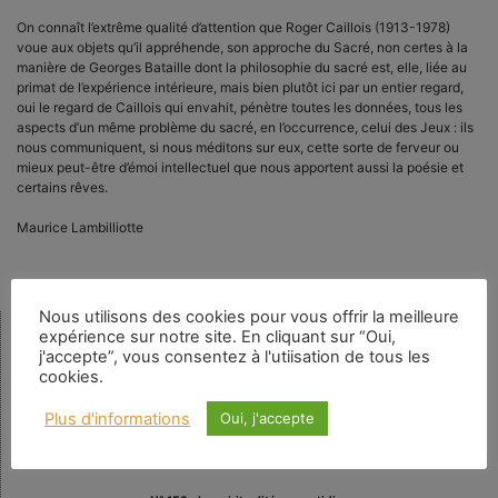
On connaît l’extrême qualité d’attention que Roger Caillois (1913-1978)
voue aux objets qu’il appréhende, son approche du Sacré, non certes à la
manière de Georges Bataille dont la philosophie du sacré est, elle, liée au
primat de l’expérience intérieure, mais bien plutôt ici par un entier regard,
oui le regard de Caillois qui envahit, pénètre toutes les données, tous les
aspects d’un même problème du sacré, en l’occurrence, celui des Jeux : ils
nous communiquent, si nous méditons sur eux, cette sorte de ferveur ou
mieux peut-être d’émoi intellectuel que nous apportent aussi la poésie et
certains rêves.
Maurice Lambilliotte
Nous utilisons des cookies pour vous offrir la meilleure
expérience sur notre site. En cliquant sur “Oui,
Rechercher
j'accepte”, vous consentez à l'utiisation de tous les
cookies.
Plus d'informations
Oui, j'accepte
Numéro en cours