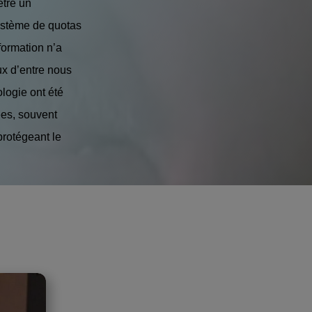
être un
ystème de quotas
formation n’a
ux d’entre nous
logie ont été
ées, souvent
protégeant le