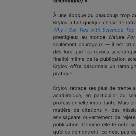
scientifique) »
À une époque où beaucoup trop de s
Krylov a fait quelque chose de rafra
Why I Cut Ties with Science’s Top 
prestigieux au monde,
Nature Port
seulement courageux — il est crue
dès lors que les revues scientifiq
finalité même de la publication sci
Krylov offre désormais un témoign
pratique.
Krylov retrace ses plus de trente a
académique, en particulier au se
professionnelle importante. Mais el
matière de citations », des missi
envisageant ouvertement de rejeter
publication. Comme elle le note su
qu’elles démontrent, ce n’est pas 