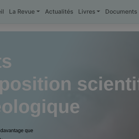
il
La Revue
Actualités
Livres
Documents g
ts
position scienti
éologique
t davantage que