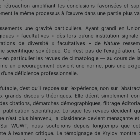
rétroaction amplifiant les conclusions favorisées et sup
ent le même processus à l’œuvre dans une partie plus vaste
ssements une gravité particulière. Ayant grandi en Unio
iques « facultatives » dès lors qu’une institution signal
arations de diversité « facultatives » de
Nature
ressemb
 vie scientifique soviétique. Ce n’est pas de l’exagération.
— en particulier les revues de climatologie — au cours de l
e un encouragement devient une norme, puis une exigen
d’une déficience professionnelle.
éfutable, c’est qu’il repose sur l’expérience, non sur l’abstra
ux grands discours théoriques. Elle décrit simplement co
des citations, démarches démographiques, filtrage éditoria
a publication scientifique. Lorsque les revues décident q
sme n’est plus bienvenu, la dissidence devient menaçante et 
 Sur WUWT, nous soutenons depuis longtemps que cett
ante à l’examen critique. Le témoignage de Krylov montre