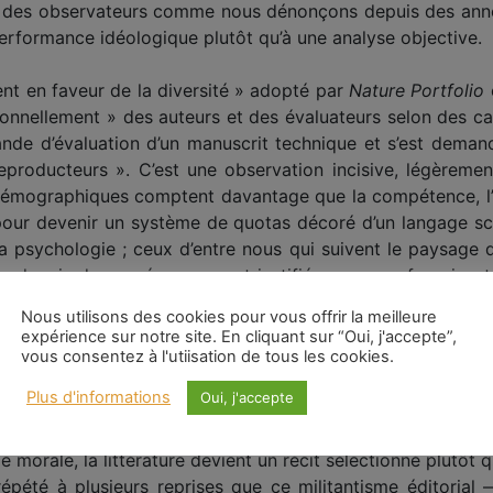
 des observateurs comme nous dénonçons depuis des année
performance idéologique plutôt qu’à une analyse objective.
ent en faveur de la diversité » adopté par
Nature Portfolio
ionnellement » des auteurs et des évaluateurs selon des cat
de d’évaluation d’un manuscrit technique et s’est demandé
eproducteurs ». C’est une observation incisive, légèreme
s démographiques comptent davantage que la compétence, l’é
our devenir un système de quotas décoré d’un langage sc
 la psychologie ; ceux d’entre nous qui suivent le paysage 
res depuis des années, souvent justifiées comme favorisan
étation ».
Nous utilisons des cookies pour vous offrir la meilleure
expérience sur notre site. En cliquant sur “Oui, j'accepte”,
 la tribune de
Nature Human Behavior
de 2022 qu’elle 
vous consentez à l'utiisation de tous les cookies.
e rejetée si les éditeurs considéraient que ses « dommages
Plus d'informations
Oui, j'accepte
v, les éditeurs n’ont aucune expertise particulière en soci
dans l’évaluation de la qualité de la recherche. Pourtant, d
le morale, la littérature devient un récit sélectionné plutôt
été à plusieurs reprises que ce militantisme éditorial 