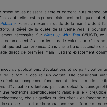
cientifiques baissent la tête et gardent leurs préoccupat
îchissant : elle s’est exprimée clairement, publiquement et 
Publisher
», est un examen lucide de la manière dont l’un 
folio
, a dévié de la quête de la vérité vers la poursuit
llement nécessaire. Sur
Watts Up With That
(WUWT), nous
ues commencent à accorder plus de valeur aux récits polit
entifique est compromise. Dans une tribune succincte de t
age direct de première main illustrant exactement comm
nnées de publications, d’évaluations et de participation 
in de la famille des revues
Nature
. Elle considérait au
le décrit un changement fondamental : des instructions édit
ons d’évaluation orientées par des objectifs démographiq
 une recherche scientifiquement valable si le « préjudic
ccinctement, choisir quelles études citer « en fonction de
de la science — c’est de la propagande sous forme de note