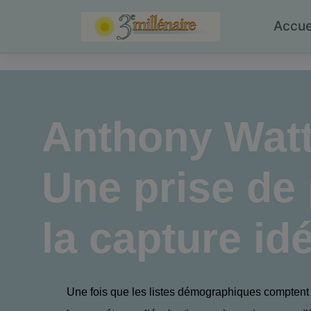
Skip
to
Accue
content
Anthony Wat
Une prise de 
la capture id
Une fois que les listes démographiques compten