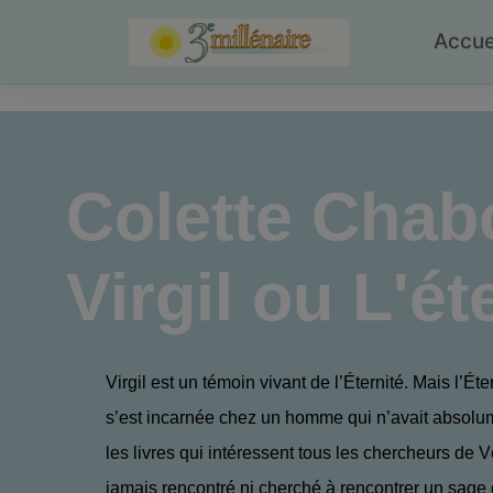
Skip
to
Accue
content
Colette Chab
Virgil ou L'é
Virgil est un témoin vivant de l’Éternité. Mais l’É
s’est incarnée chez un homme qui n’avait absolu
les livres qui intéressent tous les chercheurs de Vér
jamais rencontré ni cherché à rencontrer un sage 