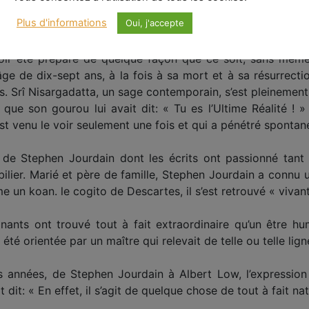
t spontanément épanouis au sein de leur vraie nature. Leur
Plus d'informations
Oui, j'accepte
ine du véritable destin humain. C’est avec beaucoup de vén
bérés vivants ». Citons le cas de Ramana Maharshi, con
oir été préparé de quelque façon que ce soit, sans même
l’âge de dix-sept ans, à la fois à sa mort et à sa résurrect
s. Srî Nisargadatta, un sage contemporain, s’est pleinement «
ue son gourou lui avait dit: « Tu es l’Ultime Réalité ! » 
st venu le voir seulement une fois et qui a pénétré spont
de Stephen Jourdain dont les écrits ont passionné tant 
ier. Marié et père de famille, Stephen Jourdain a connu u
e un koan. le cogito de Descartes, il s’est retrouvé « vivant
nts ont trouvé tout à fait extraordinaire qu’un être hum
été orientée par un maître qui relevait de telle ou telle ligné
urs années, de Stephen Jourdain à Albert Low, l’expression
vait dit: « En effet, il s’agit de quelque chose de tout à fait na