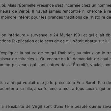
rnité. Mais l’Éternelle Présence s’est incarnée chez un homme
cheurs de Vérité. Il n’avait jamais rencontré ni cherché à 
e moindre intérêt pour les grandes traditions de l’histoire de 
on intérieure » survenue le 24 février 1991 et qui allait éb
ions l’explication et le sens de ce qui s’était abattu sur lui
expliquer la nature de ce qui l’habitait, au mieux on le tro
iseur de miracles ». Ou encore on lui demandait de cauti
comme plusieurs qui sont entrés dans l’Éternité, voulait 
d’un ami qui voulait que je le présente à Éric Baret. Peu de
aconter à sa fille, à sa femme, à moi, à tous ceux « qui on
a sensibilité de Virgil sont d’une telle beauté que je sa