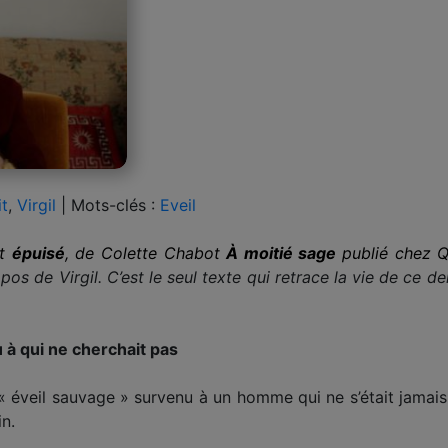
it
,
Virgil
|
Mots-clés :
Eveil
nt
épuisé
, de Colette Chabot
À moitié sage
publié chez 
s de Virgil. C’est le seul texte qui retrace la vie de ce de
u
à qui ne cherchait pas
n « éveil sauvage » survenu à un homme qui ne s’était jamai
in.