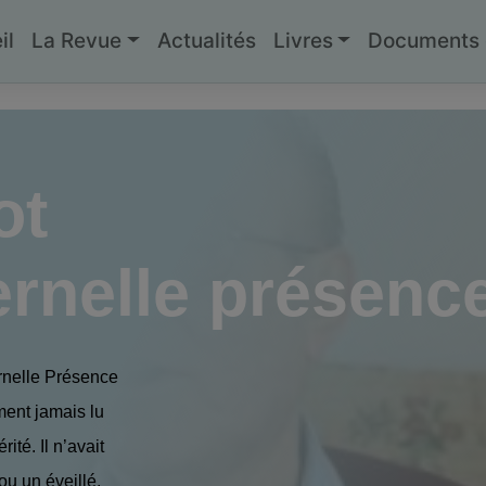
il
La Revue
Actualités
Livres
Documents g
ot
ternelle présenc
ternelle Présence
ment jamais lu
ité. Il n’avait
ou un éveillé,