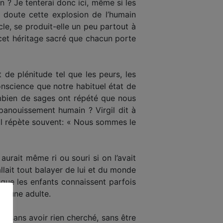
n ? Je tenterai donc ici, même si les
s doute cette explosion de l’humain
le, se produit-elle un peu partout à
 cet héritage sacré que chacun porte
t de plénitude tel que les peurs, les
nscience que notre habituel état de
Combien de sages ont répété que nous
panouissement humain ? Virgil dit à
Il répète souvent: « Nous sommes le
 aurait même ri ou souri si on l’avait
lait tout balayer de lui et du monde
 que les enfants connaissent parfois
 jeune adulte.
, sans avoir rien cherché, sans être