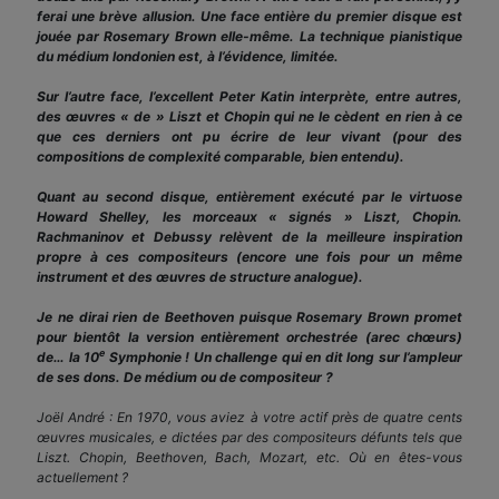
ferai une brève allusion. Une face entière du premier disque est
jouée par Rosemary Brown elle-même. La technique pianistique
du médium londonien est, à l’évidence, limitée.
Sur l’autre face, l’excellent Peter Katin interprète, entre autres,
des œuvres « de » Liszt et Chopin qui ne le cèdent en rien à ce
que ces derniers ont pu écrire de leur vivant (pour des
compositions de complexité comparable, bien entendu).
Quant au second disque, entièrement exécuté par le virtuose
Howard Shelley, les morceaux « signés » Liszt, Chopin.
Rachmaninov et Debussy relèvent de la meilleure inspiration
propre à ces compositeurs (encore une fois pour un même
instrument et des œuvres de structure analogue).
Je ne dirai rien de Beethoven puisque Rosemary Brown promet
pour bientôt la version entièrement orchestrée (arec chœurs)
e
de… la 10
Symphonie ! Un challenge qui en dit long sur l’ampleur
de ses dons. De médium ou de compositeur ?
Joël André : En 1970, vous aviez à votre actif près de quatre cents
œuvres musicales, e dictées par des compositeurs défunts tels que
Liszt. Chopin, Beethoven, Bach, Mozart, etc. Où en êtes-vous
actuellement ?