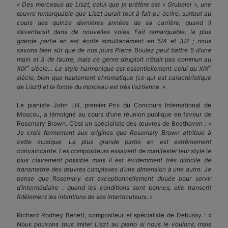
« Des morceaux de Liszt, celui que je préfère est « Grubelei », une
œuvre remarquable que Liszt aurait tout à fait pu écrire, surtout au
cours des quinze dernières années de sa carrière, quand il
s’aventurait dans de nouvelles voies. Fait remarquable, la plus
grande partie en est écrite simultanément en 5/4 et 3/2 ; nous
savons bien sûr que de nos jours Pierre Boulez peut battre 5 d’une
main et 3 de l’autre, mais ce genre d’exploit n’était pas commun au
e
e
XIX
siècle… Le style harmonique est essentiellement celui du XIX
siècle, bien que hautement chromatique (ce qui est caractéristique
de Liszt) et la forme du morceau est très lisztienne
. »
Le pianiste John Lill, premier Prix du Concours International de
Moscou, a témoigné au cours d’une réunion publique en faveur de
Rosemary Brown. C’est un spécialiste des œuvres de Beethoven : «
Je crois fermement aux origines que Rosemary Brown attribue à
cette musique. La plus grande partie en est extrêmement
convaincante. Les compositeurs essayent de manifester leur style le
plus clairement possible mais il est évidemment très difficile de
transmettre des œuvres complexes d’une dimension à une autre. Je
pense que Rosemary est exceptionnellement douée pour servir
d’intermédiaire : quand les conditions sont bonnes, elle transcrit
fidèlement les intentions de ses interlocuteurs
. »
Richard Rodney Benett, compositeur et spécialiste de Debussy : «
Nous pouvons tous imiter Liszt au piano si nous le voulons, mais