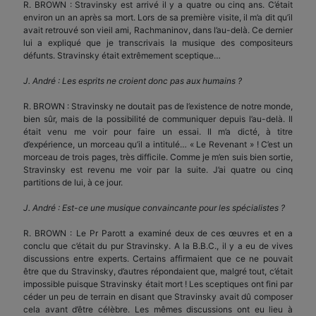
R. BROWN : Stravinsky est arrivé il y a quatre ou cinq ans. C’était
environ un an après sa mort. Lors de sa première visite, il m’a dit qu’il
avait retrouvé son vieil ami, Rachmaninov, dans l’au-delà. Ce dernier
lui a expliqué que je transcrivais la musique des compositeurs
défunts. Stravinsky était extrêmement sceptique…
J. André : Les esprits ne croient donc pas aux humains ?
R. BROWN : Stravinsky ne doutait pas de l’existence de notre monde,
bien sûr, mais de la possibilité de communiquer depuis l’au-delà. Il
était venu me voir pour faire un essai. Il m’a dicté, à titre
d’expérience, un morceau qu’il a intitulé… « Le Revenant » ! C’est un
morceau de trois pages, très difficile. Comme je m’en suis bien sortie,
Stravinsky est revenu me voir par la suite. J’ai quatre ou cinq
partitions de lui, à ce jour.
J. André : Est-ce une musique convaincante pour les spécialistes ?
R. BROWN : Le Pr Parott a examiné deux de ces œuvres et en a
conclu que c’était du pur Stravinsky. A la B.B.C., il y a eu de vives
discussions entre experts. Certains affirmaient que ce ne pouvait
être que du Stravinsky, d’autres répondaient que, malgré tout, c’était
impossible puisque Stravinsky était mort ! Les sceptiques ont fini par
céder un peu de terrain en disant que Stravinsky avait dû composer
cela avant d’être célèbre. Les mêmes discussions ont eu lieu à