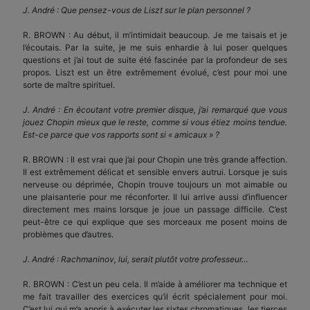
J. André : Que pensez-vous de Liszt sur le plan personnel ?
R. BROWN : Au début, il m’intimidait beaucoup. Je me taisais et je
l’écoutais. Par la suite, je me suis enhardie à lui poser quelques
questions et j’ai tout de suite été fascinée par la profondeur de ses
propos. Liszt est un être extrêmement évolué, c’est pour moi une
sorte de maître spirituel.
J. André : En écoutant votre premier disque, j’ai remarqué que vous
jouez Chopin mieux que le reste, comme si vous étiez moins tendue.
Est-ce parce que vos rapports sont si « amicaux » ?
R. BROWN : Il est vrai que j’ai pour Chopin une très grande affection.
Il est extrêmement délicat et sensible envers autrui. Lorsque je suis
nerveuse ou déprimée, Chopin trouve toujours un mot aimable ou
une plaisanterie pour me réconforter. Il lui arrive aussi d’influencer
directement mes mains lorsque je joue un passage difficile. C’est
peut-être ce qui explique que ses morceaux me posent moins de
problèmes que d’autres.
J. André : Rachmaninov, lui, serait plutôt votre professeur…
R. BROWN : C’est un peu cela. Il m’aide à améliorer ma technique et
me fait travailler des exercices qu’il écrit spécialement pour moi.
C’est lui qui m’a appris à exécuter les sixtes chromatiques, les tierces