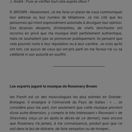
J. André : Puis-je vérifier tout cela auprès d’eux ?
R. BROWN : Absolument. Je me ferai un plaisir de vous communiquer
leur adresse ou leur numéro de téléphone. Je n’ai cité que les
personnes qui m’ont expressément autorisée à divulguer leur opinion.
Des dizaines d’experts, d’interprètes, de chefs d’orchestre ont
reconnu en privé que ma musique était parfaitement authentique,
mais ne souhaitent pas se prononcer publiquement. Ils pensent que
cela pourrait nuire à leur réputation ou à leur carrière. Je crois qu’ils
ont tort, car aucun de ceux qui ont pris parti en ma faveur n’a vu sa
célébrité ni son autorité en souffrir.
___________________________________
Les experts jugent la musique de Rosemary Brown
Ian Parott est un des musicologues les plus estimés en Grande-
Bretagne. Il enseigne à l’Université du Pays de Galles : « …
Je
considère pour ma part, non seulement que cette musique provient
d’une autre dimension, y compris le très intéressant « Revenant » de
Stravinsky (reçu un an après le décès de ce dernier), mais encore
que Rosemary n’a jamais, à ma connaissance, produit quoi que ce
soit dans le but de distraire, de faire sensation ou de tromper…