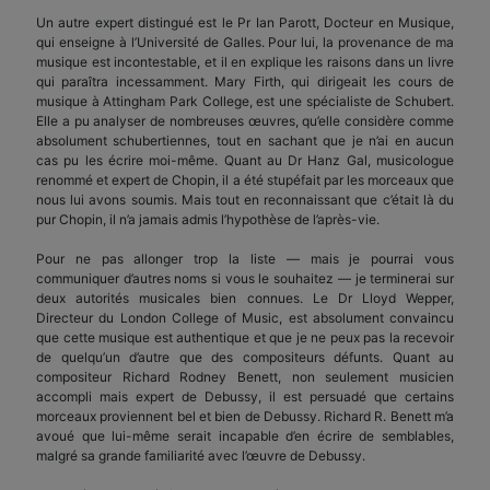
Un autre expert distingué est le Pr Ian Parott, Docteur en Musique,
qui enseigne à l’Université de Galles. Pour lui, la provenance de ma
musique est incontestable, et il en explique les raisons dans un livre
qui paraîtra incessamment. Mary Firth, qui dirigeait les cours de
musique à Attingham Park College, est une spécialiste de Schubert.
Elle a pu analyser de nombreuses œuvres, qu’elle considère comme
absolument schubertiennes, tout en sachant que je n’ai en aucun
cas pu les écrire moi-même. Quant au Dr Hanz Gal, musicologue
renommé et expert de Chopin, il a été stupéfait par les morceaux que
nous lui avons soumis. Mais tout en reconnaissant que c’était là du
pur Chopin, il n’a jamais admis l’hypothèse de l’après-vie.
Pour ne pas allonger trop la liste — mais je pourrai vous
communiquer d’autres noms si vous le souhaitez — je terminerai sur
deux autorités musicales bien connues. Le Dr Lloyd Wepper,
Directeur du London College of Music, est absolument convaincu
que cette musique est authentique et que je ne peux pas la recevoir
de quelqu’un d’autre que des compositeurs défunts. Quant au
compositeur Richard Rodney Benett, non seulement musicien
accompli mais expert de Debussy, il est persuadé que certains
morceaux proviennent bel et bien de Debussy. Richard R. Benett m’a
avoué que lui-même serait incapable d’en écrire de semblables,
malgré sa grande familiarité avec l’œuvre de Debussy.