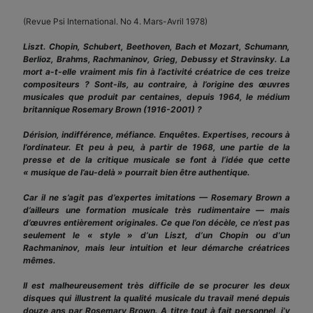
(Revue Psi International. No 4. Mars-Avril 1978)
Liszt. Chopin, Schubert, Beethoven, Bach et Mozart, Schumann,
Berlioz, Brahms, Rachmaninov, Grieg, Debussy et Stravinsky. La
mort a-t-elle vraiment mis fin à l’activité créatrice de ces treize
compositeurs ? Sont-ils, au contraire, à l’origine des œuvres
musicales que produit par centaines, depuis 1964, le médium
britannique Rosemary Brown (1916-2001) ?
Dérision, indifférence, méfiance. Enquêtes. Expertises, recours à
l’ordinateur. Et peu à peu, à partir de 1968, une partie de la
presse et de la critique musicale se font à l’idée que cette
« musique de l’au-delà » pourrait bien être authentique.
Car il ne s’agit pas d’expertes imitations — Rosemary Brown a
d’ailleurs une formation musicale très rudimentaire — mais
d’œuvres entièrement originales. Ce que l’on décèle, ce n’est pas
seulement le « style » d’un Liszt, d’un Chopin ou d’un
Rachmaninov, mais leur intuition et leur démarche créatrices
mêmes.
Il est malheureusement très difficile de se procurer les deux
disques qui illustrent la qualité musicale du travail mené depuis
douze ans par Rosemary Brown. A titre tout à fait personnel, j’y