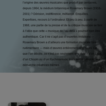
l’origine des œuvres musicales que produit par centaines,
depuis 1964, le médium britannique Rosemary Brown (1916-
2001) ? Dérision, indifférence, méfiance. Enquêtes.
Expertises, recours à l’ordinateur. Et peu à peu, à partir de
1968, une partie de la presse et de la critique musicale se font
à l’idée que cette « musique de l’au-delà » pourrait bien être
authentique. Car il ne s’agit pas d’expertes imitations —
Rosemary Brown a d’ailleurs une formation musicale très
rudimentaire — mais d’œuvres entièrement originales. Ce
que l’on décèle, ce n’est pas seulement le « style » d’un Liszt,
d’un Chopin ou d’un Rachmaninov, mais leur intuition et leur
démarche créatrices mêmes…