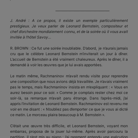
___________________________________
J. André : A ce propos, il existe un exemple particulièrement
prestigieux. Je veux parler de Leonard Bernstein, compositeur et
chef d’orchestre mondialement connu, et de la soirée où il vous avait
invitée à l’hôtel Savoy
…
R. BROWN : Ce fut une soirée inoubliable. D’abord, je n’aurais jamais
cru que le célèbre Leonard Bernstein m’inviterait un jour à dîner.
L’accueil de Bernstein a été vraiment chaleureux. Après le dîner, il a
demandé à voir les œuvres que je lui avais apportées.
Le matin même, Rachmaninov m’avait rendu visite pour reprendre
une composition que nous avions déjà travaillée. Je n’avais vraiment
pas le temps, mais Rachmaninov insista en m’expliquant : « Vous en
aurez besoin pour ce soir. » Comme je comptais rester chez moi ce
soir-là, sa remarque m’avait paru étrange. Dans l’après-midi, j’ai
appris l’invitation de Leonard Bernstein. Rachmaninov est revenu me
voir en me disant : « N’oubliez pas d’emporter ce que je vous ai dicté
ce matin. Le morceau plaira beaucoup à M. Bernstein ».
C’était une œuvre très difficile, et Leonard Bernstein, voyant mon
embarras, proposa de la jouer lui-même. Après avoir parcouru la
partition, il s’est mis au piano : j’ai rarement entendu une exécution