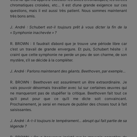
chromatiques croisées, etc… Il est d’une grande exigence sur ces
questions, mais il est aussi très patient. Nous sommes maintenant
très bons amis.
J. André : Schubert est-il toujours prêt à vous dicter la fin de la
« Symphonie inachevée » ?
R. BROWN : Il faudrait d’abord que je trouve une période libre car
c’est un travail de grande envergure. Et puis, Schubert hésite : il
craint que cette symphonie ne perde un peu de son charme, de son
mystère, s’il se décide à la compléter.
J. André : Parlons maintenant des géants. Beethoven, par exemple…
R. BROWN : Beethoven est assurément un être extraordinaire. Je
vais pouvoir désormais travailler avec lui sur certaines œuvres qui
ne manqueront pas de stupéfier la critique. Beethoven fait tout ce
qu’il peut pour que ce qu’il me dicte soit convaincant.
Prochainement, je serai en mesure de publier des choses tout à fait
saisissantes.
J. André : A-t-il toujours le tempérament… abrupt qui fait partie de sa
légende ?