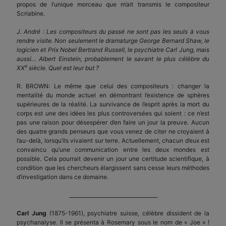
propos de l’unique morceau que m’ait transmis le compositeur
Scriabine.
J. André : Les compositeurs du passé ne sont pas les seuls à vous
rendre visite. Non seulement le dramaturge George Bernard Shaw, le
logicien et Prix Nobel Bertrand Russell, le psychiatre Carl Jung, mais
aussi… Albert Einstein, probablement le savant le plus célèbre du
e
XX
siècle. Quel est leur but ?
R. BROWN: Le même que celui des compositeurs : changer la
mentalité du monde actuel en démontrant l’existence de sphères
supérieures de la réalité. La survivance de l’esprit après la mort du
corps est une des idées les plus controversées qui soient : ce n’est
pas une raison pour désespérer d’en faire un jour la preuve. Aucun
des quatre grands penseurs que vous venez de citer ne croyaient à
l’au-delà, lorsqu’ils vivaient sur terre. Actuellement, chacun d’eux est
convaincu qu’une communication entre les deux mondes est
possible. Cela pourrait devenir un jour une certitude scientifique, à
condition que les chercheurs élargissent sans cesse leurs méthodes
d’investigation dans ce domaine.
___________________________________
Carl Jung
(1875-1961), psychiatre suisse, célèbre dissident de la
psychanalyse. Il se présenta à Rosemary sous le nom de « Joe » !