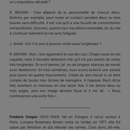
un compositeur décédé ?
R. BROWN : Cela dépend de la personnalité de chacun d’eux.
Brahms, par exemple, peut rester en contact pendant deux ou trois
heures sans difficulté. Il est vrai qu’il a une faculté de concentration
extraordinaire. Souvent, quand nous travaillons ensemble, j’ai du mal
à continuer tellement je me sens fatiguée.
J. André : Est-il le seul à pouvoir rester aussi longtemps ?
R. BROWN : Non, c’est également le cas de Liszt. Chopin aussi en est
capable, mais il travaille tellement vite qu’il n’a pas besoin de rester
très longtemps. En avril dernier, j’ai eu de longues séances de travail
avec Beethoven. En trois semaines, nous avons achevé une sonate
pour piano en quatre mouvements. C’était du bon travail si on tient
compte de toutes mes tâches de ménagère. A l’opposé, Bach dicte
très rarement un morceau en une seule fois. Il me donne deux ou
trois pages, puis son image devient floue et il me dit : « Nous
continuerons une autre fois ».
___________________________________
Frédéric Chopin
(1810-1849). Né en Pologne, il vécut surtout à
Paris. Lorsque Rosemary Brown visita sa tombe, en 1971, elle fut
saisie par l’émotion et dut refouler ses larmes. C’est alors, dit-elle,