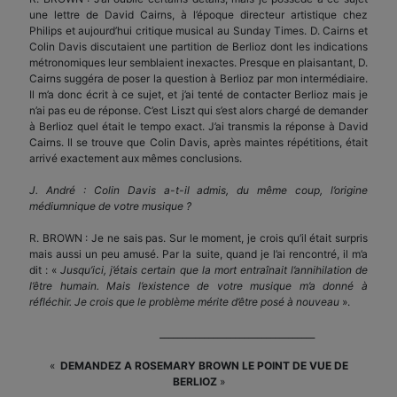
une lettre de David Cairns, à l’époque directeur artistique chez
Philips et aujourd’hui critique musical au Sunday Times. D. Cairns et
Colin Davis discutaient une partition de Berlioz dont les indications
métronomiques leur semblaient inexactes. Presque en plaisantant, D.
Cairns suggéra de poser la question à Berlioz par mon intermédiaire.
Il m’a donc écrit à ce sujet, et j’ai tenté de contacter Berlioz mais je
n’ai pas eu de réponse. C’est Liszt qui s’est alors chargé de demander
à Berlioz quel était le tempo exact. J’ai transmis la réponse à David
Cairns. Il se trouve que Colin Davis, après maintes répétitions, était
arrivé exactement aux mêmes conclusions.
J. André : Colin Davis a-t-il admis, du même coup, l’origine
médiumnique de votre musique ?
R. BROWN : Je ne sais pas. Sur le moment, je crois qu’il était surpris
mais aussi un peu amusé. Par la suite, quand je l’ai rencontré, il m’a
dit : «
Jusqu’ici, j’étais certain que la mort entraînait l’annihilation de
l’être humain. Mais l’existence de votre musique m’a donné à
réfléchir. Je crois que le problème mérite d’être posé à nouveau
».
___________________________________
«
DEMANDEZ A ROSEMARY BROWN LE POINT DE VUE DE
BERLIOZ
»