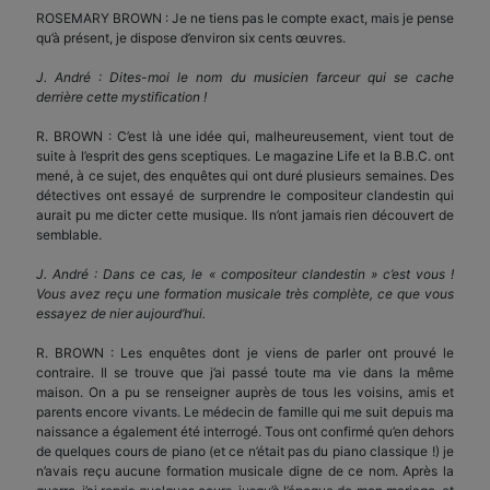
ROSEMARY BROWN : Je ne tiens pas le compte exact, mais je pense
qu’à présent, je dispose d’environ six cents œuvres.
J. André : Dites-moi le nom du musicien farceur qui se cache
derrière cette mystification !
R. BROWN : C’est là une idée qui, malheureusement, vient tout de
suite à l’esprit des gens sceptiques. Le magazine Life et la B.B.C. ont
mené, à ce sujet, des enquêtes qui ont duré plusieurs semaines. Des
détectives ont essayé de surprendre le compositeur clandestin qui
aurait pu me dicter cette musique. Ils n’ont jamais rien découvert de
semblable.
J. André : Dans ce cas, le « compositeur clandestin » c’est vous !
Vous avez reçu une formation musicale très complète, ce que vous
essayez de nier aujourd’hui.
R. BROWN : Les enquêtes dont je viens de parler ont prouvé le
contraire. Il se trouve que j’ai passé toute ma vie dans la même
maison. On a pu se renseigner auprès de tous les voisins, amis et
parents encore vivants. Le médecin de famille qui me suit depuis ma
naissance a également été interrogé. Tous ont confirmé qu’en dehors
de quelques cours de piano (et ce n’était pas du piano classique !) je
n’avais reçu aucune formation musicale digne de ce nom. Après la