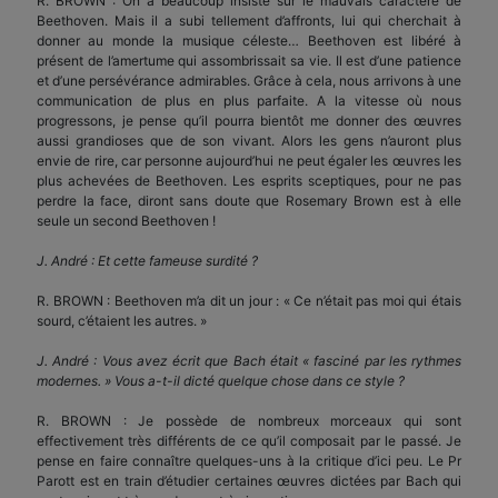
R. BROWN : On a beaucoup insisté sur le mauvais caractère de
Beethoven. Mais il a subi tellement d’affronts, lui qui cherchait à
donner au monde la musique céleste… Beethoven est libéré à
présent de l’amertume qui assombrissait sa vie. Il est d’une patience
et d’une persévérance admirables. Grâce à cela, nous arrivons à une
communication de plus en plus parfaite. A la vitesse où nous
progressons, je pense qu’il pourra bientôt me donner des œuvres
aussi grandioses que de son vivant. Alors les gens n’auront plus
envie de rire, car personne aujourd’hui ne peut égaler les œuvres les
plus achevées de Beethoven. Les esprits sceptiques, pour ne pas
perdre la face, diront sans doute que Rosemary Brown est à elle
seule un second Beethoven !
J. André : Et cette fameuse surdité ?
R. BROWN : Beethoven m’a dit un jour : « Ce n’était pas moi qui étais
sourd, c’étaient les autres. »
J. André : Vous avez écrit que Bach était « fasciné par les rythmes
modernes. » Vous a-t-il dicté quelque chose dans ce style ?
R. BROWN : Je possède de nombreux morceaux qui sont
effectivement très différents de ce qu’il composait par le passé. Je
pense en faire connaître quelques-uns à la critique d’ici peu. Le Pr
Parott est en train d’étudier certaines œuvres dictées par Bach qui