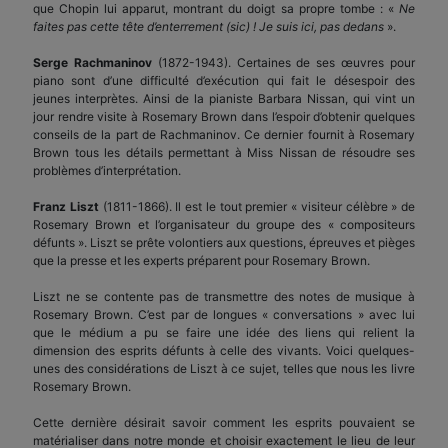
que Chopin lui apparut, montrant du doigt sa propre tombe : «
Ne
faites pas cette tête d’enterrement (sic) ! Je suis ici, pas dedans
».
Serge Rachmaninov
(1872-1943). Certaines de ses œuvres pour
piano sont d’une difficulté d’exécution qui fait le désespoir des
jeunes interprètes. Ainsi de la pianiste Barbara Nissan, qui vint un
jour rendre visite à Rosemary Brown dans l’espoir d’obtenir quelques
conseils de la part de Rachmaninov. Ce dernier fournit à Rosemary
Brown tous les détails permettant à Miss Nissan de résoudre ses
problèmes d’interprétation.
Franz Liszt
(1811-1866). Il est le tout premier « visiteur célèbre » de
Rosemary Brown et l’organisateur du groupe des « compositeurs
défunts ». Liszt se prête volontiers aux questions, épreuves et pièges
que la presse et les experts préparent pour Rosemary Brown.
Liszt ne se contente pas de transmettre des notes de musique à
Rosemary Brown. C’est par de longues « conversations » avec lui
que le médium a pu se faire une idée des liens qui relient la
dimension des esprits défunts à celle des vivants. Voici quelques-
unes des considérations de Liszt à ce sujet, telles que nous les livre
Rosemary Brown.
Cette dernière désirait savoir comment les esprits pouvaient se
matérialiser dans notre monde et choisir exactement le lieu de leur