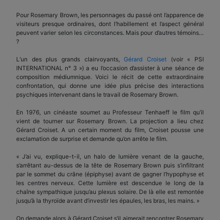
Pour Rosemary Brown, les personnages du passé ont l’apparence de
visiteurs presque ordinaires, dont l’habillement et l’aspect général
peuvent varier selon les circonstances. Mais pour d’autres témoins…
?
L’un des plus grands clairvoyants,
Gérard Croiset
(voir « PSI
INTERNATIONAL n° 3 ») a eu l’occasion d’assister à une séance de
composition médiumnique. Voici le récit de cette extraordinaire
confrontation, qui donne une idée plus précise des interactions
psychiques intervenant dans le travail de Rosemary Brown.
En 1976, un cinéaste soumet au Professeur Tenhaeff le film qu’il
vient de tourner sur Rosemary Brown. La projection a lieu chez
Gérard Croiset. A un certain moment du film, Croiset pousse une
exclamation de surprise et demande qu’on arrête le film.
« J’ai vu, explique-t-il, un halo de lumière venant de la gauche,
s’arrêtant au-dessus de la tête de Rosemary Brown puis s’infiltrant
par le sommet du crâne (épiphyse) avant de gagner l’hypophyse et
les centres nerveux. Cette lumière est descendue le long de la
chaîne sympathique jusqu’au plexus solaire. De là elle est remontée
jusqu’à la thyroïde avant d’investir les épaules, les bras, les mains. »
On demande alors à Gérard Croiset s’il aimerait rencontrer Rosemary