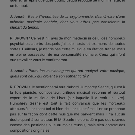
guerre, j’ai repris quelques cours, jusqu’à l’époque de mon mariage, et
ce fut tout.
J. André : Reste l’hypothèse de la cryptomnésie, c’est-à-dire d’une
mémoire musicale cachée, dont vous n’êtes pas consciente la
plupart du temps.
R. BROWN : Ce n’est ni l’avis de mon médecin ni celui des nombreux
psychiatres auprès desquels j’ai subi tests et examens de toutes
sortes. D’ailleurs, je n’écris pas cette musique en état de transe, mais
en pleine possession de ma personnalité normale. Ceux qui m’ont
vue travailler vous le confirmeront.
J. André : Parmi les musicologues qui ont analysé votre musique,
quels sont ceux qui croient à son authenticité ?
R. BROWN : Je mentionnerai tout d’abord Humphrey Searle, qui est à
la fois pianiste, compositeur, critique musical reconnu et surtout
expert de la musique de Liszt (sur laquelle il a écrit un livre).
Humphrey Searle est tout à fait convaincu que les morceaux
attribués à Liszt sont bel et bien de Liszt lui-même. Il ne se prononce
pas sur la façon dont cette musique me parvient mais il n’a aucun
doute quant à son auteur. Et M. Searle ne considère pas ces œuvres
comme des pastiches plus ou moins réussis, mais bien comme des
compositions originales.