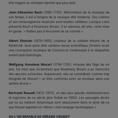
Elle n’apprit sa véritable identité que plus tard.
Jean-Sébastien Bach
(1685-1750). Réformateur de la musique de
son temps, il est à l’origine de la musique dite moderne. Ses colères
et son intransigeance musicale sont restées célèbres. Lorsque Liant
présenta Bach à Rosemary Brown, il lui adressa, dit-elle, cette mise
en garde : « N’allez pas à l’encontre de sa volonté ».
Albert Einstein
(1879-1955), créateur de la célèbre théorie de la
Relativité. Quoi qu’en dise certaine revue scientifique, Einstein avait
une conception mystique de l’Univers et s’intéressait à la télépathie
autant qu’à l’astrologie.
Wolfgang Amadeus Mozart
(1756-1791), virtuose dès l’âge de six
ans. Ce n’est que récemment que Rosemary Brown a pu transcrire
des œuvres achevées. Auparavant, elle se considérait comme trop
éloignée de Mozart « un être confondu avec sa musique dans une
sphère divine ».
Bertrand Russell
(1872-1970), un des plus grands mathématiciens
et logiciens de ce siècle (prix Nobel en 1950). Les passages dictés
par lui au médium britannique sont absolument dans le style de ce
que Russel appelait lui-même « mon langage tautologique ».
OU L’ON REPARLE DE GÉRARD CROISET