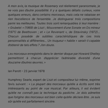
A mon avis, la musique de Rosemary est réellement paranormale, je
ne vois pas d’autre possibilité. Il y a quelques détails curieux, voire
quelques erreurs, dans certains morceaux, mais cela ne rabaisse en
rien l’excellence de l’ensemble. Je distinguerai trois compositions
parmi les meilleures. Toutes trois sont remarquables à leur manière :
« Grubelei » (1969) de Liszt ; Mouvement d’une Sonate en Do mineur
(1971) de Beethoven ; et « Le Revenant », de Stravinsky (1972)…
Chacun possède de subtiles caractéristiques de ces trois
personnalités si différentes… Un truqueur « habile » serait-il capable
d’obtenir de tels effets ? J’en doute.
Les morceaux enregistrés dans le dernier disque par Howard Shelley
permettront à chacun d’apprécier l’admirable diversité d’une
douzaine d’autres œuvres
. »
Ian Parott – 23 janvier 1978
Humphrey Searle, expert de Liszt et compositeur lui-même, exprime
l’avis suivant : «
La plupart des morceaux qu’elle a écrits sont très
intéressants au point de vue musical. Par ailleurs, il est évident
qu’elle ne connaît pas la technique du pastiche. Je dois admettre
que l’origine des morceaux est bien celle qu’elle déclare être. Je suis
sûr qu’elle est parfaitement sincère.