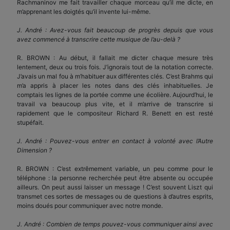
Rachmaninov me fait travailler chaque morceau qu’il me dicte, en
m’apprenant les doigtés qu’il invente lui-même.
J. André : Avez-vous fait beaucoup de progrès depuis que vous
avez commencé à transcrire cette musique de l’au-delà ?
R. BROWN : Au début, il fallait me dicter chaque mesure très
lentement, deux ou trois fois. J’ignorais tout de la notation correcte.
J’avais un mal fou à m’habituer aux différentes clés. C’est Brahms qui
m’a appris à placer les notes dans des clés inhabituelles. Je
comptais les lignes de la portée comme une écolière. Aujourd’hui, le
travail va beaucoup plus vite, et il m’arrive de transcrire si
rapidement que le compositeur Richard R. Benett en est resté
stupéfait.
J. André : Pouvez-vous entrer en contact à volonté avec l’Autre
Dimension ?
R. BROWN : C’est extrêmement variable, un peu comme pour le
téléphone : la personne recherchée peut être absente ou occupée
ailleurs. On peut aussi laisser un message ! C’est souvent Liszt qui
transmet ces sortes de messages ou de questions à d’autres esprits,
moins doués pour communiquer avec notre monde.
J. André : Combien de temps pouvez-vous communiquer ainsi avec