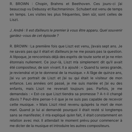
R. BROWN : Chopin, Brahms et Beethoven. Ces jours-ci j’ai
beaucoup vu Debussy et Rachmaninov. Schubert est venu de temps
en temps. Les visites les plus fréquentes, bien sûr, sont celles de
Liszt.
J. André : Il est d’ailleurs le premier à vous être apparu. Quel souvenir
gardez-vous de cet épisode ?
R. BROWN : La première fois que Liszt est venu, j’avais sept ans. Je
ne savais pas qui il était et d’ailleurs je ne me posais pas la question.
A l’époque, je rencontrais déjà des esprits de toute sorte et je ne m’en
étonnais nullement. Ce jour-là, Liszt m’a simplement dit qu’il avait
été compositeur, de son vivant. Il a ajouté : « Quand tu seras grande,
je reviendrai et je te donnerai de la musique. » A l’âge de quinze ans,
j’ai vu un portrait de Liszt et j’ai su qui était le visiteur de mon
enfance. Les années ont passé, je me suis mariée et j’ai eu des
enfants, mais Liszt ne revenait toujours pas. Parfois, je me
demandais : « Est-ce que Liszt tiendra sa promesse ? A-t-il changé
d’avis ? Peut-être pense-t-il que je ne suis pas capable de recevoir
cette musique. » Mais Liszt n’est revenu qu’après la mort de mon
mari. Quand je lui ai demandé pourquoi il était resté si longtemps
sans se manifester, il m’a expliqué qu’en fait, il était constamment en
relation avec moi. Il attendait le moment prévu pour commencer à
me dicter de la musique et introduire les autres compositeurs.