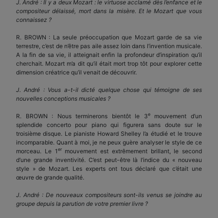
J. André : Il y a deux Mozart : le virtuose acclamé dès l’enfance et le
compositeur délaissé, mort dans la misère. Et le Mozart que vous
connaissez ?
R. BROWN : La seule préoccupation que Mozart garde de sa vie
terrestre, c’est de n’être pas aile assez loin dans l’invention musicale.
A la fin de sa vie, il atteignait enfin la profondeur d’inspiration qu’il
cherchait. Mozart m’a dit qu’il était mort trop tôt pour explorer cette
dimension créatrice qu’il venait de découvrir.
J. André : Vous a-t-il dicté quelque chose qui témoigne de ses
nouvelles conceptions musicales ?
e
R. BROWN : Nous terminerons bientôt le 3
mouvement d’un
splendide concerto pour piano qui figurera sans doute sur le
troisième disque. Le pianiste Howard Shelley l’a étudié et le trouve
incomparable. Quant à moi, je ne peux guère analyser le style de ce
er
morceau. Le 1
mouvement est extrêmement brillant, le second
d’une grande inventivité. C’est peut-être là l’indice du « nouveau
style » de Mozart. Les experts ont tous déclaré que c’était une
œuvre de grande qualité.
J. André : De nouveaux compositeurs sont-ils venus se joindre au
groupe depuis la parution de votre premier livre ?