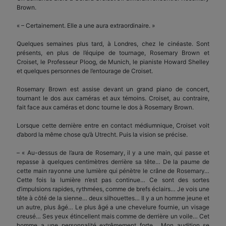
Brown.
« – Certainement. Elle a une aura extraordinaire. »
Quelques semaines plus tard, à Londres, chez le cinéaste. Sont
présents, en plus de l’équipe de tournage, Rosemary Brown et
Croiset, le Professeur Ploog, de Munich, le pianiste Howard Shelley
et quelques personnes de l’entourage de Croiset.
Rosemary Brown est assise devant un grand piano de concert,
tournant le dos aux caméras et aux témoins. Croiset, au contraire,
fait face aux caméras et donc tourne le dos à Rosemary Brown.
Lorsque cette dernière entre en contact médiumnique, Croiset voit
d’abord la même chose qu’à Utrecht. Puis la vision se précise.
– « Au-dessus de l’aura de Rosemary, il y a une main, qui passe et
repasse à quelques centimètres derrière sa tête… De la paume de
cette main rayonne une lumière qui pénètre le crâne de Rosemary…
Cette fois la lumière n’est pas continue… Ce sont des sortes
d’impulsions rapides, rythmées, comme de brefs éclairs… Je vois une
tête à côté de la sienne… deux silhouettes… Il y a un homme jeune et
un autre, plus âgé… Le plus âgé a une chevelure fournie, un visage
creusé… Ses yeux étincellent mais comme de derrière un voile… Cet
homme a une personnalité extrêmement forte… Mon audition se