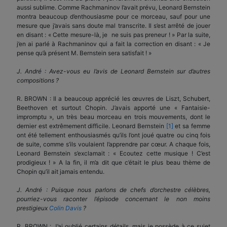
aussi sublime. Comme Rachmaninov l’avait prévu, Leonard Bernstein
montra beaucoup d’enthousiasme pour ce morceau, sauf pour une
mesure que j’avais sans doute mal transcrite. Il s’est arrêté de jouer
en disant : « Cette mesure-là, je ne suis pas preneur ! » Par la suite,
j’en ai parlé à Rachmaninov qui a fait la correction en disant : « Je
pense qu’à présent M. Bernstein sera satisfait ! »
J. André : Avez-vous eu l’avis de Leonard Bernstein sur d’autres
compositions ?
R. BROWN : Il a beaucoup apprécié les œuvres de Liszt, Schubert,
Beethoven et surtout Chopin. J’avais apporté une « Fantaisie-
impromptu », un très beau morceau en trois mouvements, dont le
dernier est extrêmement difficile. Leonard Bernstein
[1]
et sa femme
ont été tellement enthousiasmés qu’ils l’ont joué quatre ou cinq fois
de suite, comme s’ils voulaient l’apprendre par cœur. A chaque fois,
Leonard Bernstein s’exclamait : « Ecoutez cette musique ! C’est
prodigieux ! » A la fin, il m’a dit que c’était le plus beau thème de
Chopin qu’il ait jamais entendu.
J. André : Puisque nous parlons de chefs d’orchestre célèbres,
pourriez-vous raconter l’épisode concernant le non moins
prestigieux
Colin Davis
?
R. BROWN : J’ai oublié certains détails, mais je possède à ce sujet