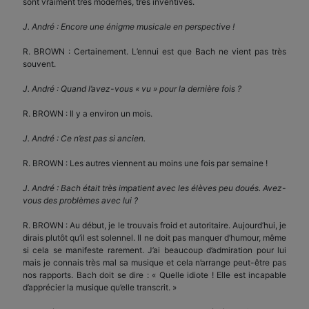
sont vraiment très modernes, très inventives.
J. André : Encore une énigme musicale en perspective !
R. BROWN : Certainement. L’ennui est que Bach ne vient pas très
souvent.
J. André : Quand l’avez-vous « vu » pour la dernière fois ?
R. BROWN : Il y a environ un mois.
J. André : Ce n’est pas si ancien.
R. BROWN : Les autres viennent au moins une fois par semaine !
J. André : Bach était très impatient avec les élèves peu doués. Avez-
vous des problèmes avec lui ?
R. BROWN : Au début, je le trouvais froid et autoritaire. Aujourd’hui, je
dirais plutôt qu’il est solennel. Il ne doit pas manquer d’humour, même
si cela se manifeste rarement. J’ai beaucoup d’admiration pour lui
mais je connais très mal sa musique et cela n’arrange peut-être pas
nos rapports. Bach doit se dire : « Quelle idiote ! Elle est incapable
d’apprécier la musique qu’elle transcrit. »