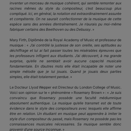
inventer un morceau de musique cohérent, qui semble remonter aux
racines mêmes du style du compositeur, c’est beaucoup plus
compliqué. Ici, en général, la notation est extraordinairement assurée
et compétente. On ne saurait confectionner de la musique de cette
espèce sans des années d’entraînement. Je n’aurais pu moi-même
fabriquer certains des Beethoven ou des Debussy
. »
Mary Firth, Diplômée de la Royal Academy of Music et professeur de
musique : «
J’ai contrôlé la justesse de son oreille, ses aptitudes au
déchiffrage et lui ai fait passer toutes les misérables épreuves que
les professeurs infligent aux étudiants. J’ai découvert, à ma grande
surprise, qu’elle ne semblait avoir aucune capacité musicale
fondamentale. En d’autres mots elle était incapable de noter une
simple mélodie que je lui jouais. Quand je jouais deux parties
simples, elle était totalement perdue
. »
Le Docteur Llyod Wepper est Directeur du London College of Music.
Voici son opinion sur le « phénomène » Rosemary Brown » : «
Je suis
convaincu que Rosemary possède une faculté médiumnique
absolument authentique. La musique qu’elle transmet est de toute
évidence dans le style des compositeurs avec lesquels elle affirme
être en relation. Un étudiant en musique peut apprendre à imiter le
style d’un compositeur du passé, mais Rosemary ne possède pas les
connaissances musicales nécessaires. Sa musique semble donc
provenir d’une source inconnue
. »