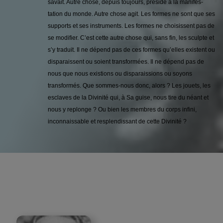
savait. Autre chose, depuis toujours, préside à la manifes­
tation du monde. Autre chose agit. Les formes ne sont que ses
supports et ses instruments. Les formes ne choisissent pas de
se modifier. C’est cette autre chose qui, sans fin, les sculpte et
s’y traduit. Il ne dépend pas de ces formes qu’elles existent ou
dis­paraissent ou soient transformées. Il ne dépend pas de
nous que nous existions ou disparaissions ou soyons
transformés. Que sommes-nous donc, alors ? Les jouets, les
esclaves de la Divinité qui, à Sa guise, nous tire du néant et
nous y replonge ? Ou bien les membres du corps infini,
inconnaissable et resplendissant de cette Divinité ?