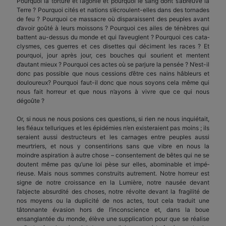
Pourquoi la torture et l’agonie et pourquoi le sang dont s’abreuve la
Terre ? Pour­quoi cités et nations s’écroulent-elles dans des tor­nades
de feu ? Pourquoi ce massacre où disparaissent des peuples avant
d’avoir goûté à leurs moissons ? Pourquoi ces ailes de ténèbres qui
battent au-dessus du monde et qui l’aveuglent ? Pourquoi ces cata­
clysmes, ces guerres et ces disettes qui déciment les races ? Et
pourquoi, jour après jour, ces bouches qui sourient et mentent
d’autant mieux ? Pourquoi ces actes où se parjure la pensée ? N’est-il
donc pas possible que nous cessions d’être ces nains hâbleurs et
douloureux? Pourquoi faut-il donc que nous soyons cela même qui
nous fait horreur et que nous n’ayons à vivre que ce qui nous
dégoûte ?
Or, si nous ne nous posions ces questions, si rien ne nous inquiétait,
les fléaux telluriques et les épidémies n’en existeraient pas moins ; ils
seraient aussi destructeurs et les carnages entre peuples aussi
meurtriers, et nous y consentirions sans que vibre en nous la
moindre aspiration à autre chose – con­sentement de bêtes qui ne se
doutent même pas qu’une loi pèse sur elles, abominable et impé­
rieuse. Mais nous sommes construits autrement. Notre horreur est
signe de notre croissance en la Lumière, notre nausée devant
l’abjecte absurdité des choses, notre révolte devant la fragilité de
nos moyens ou la duplicité de nos actes, tout cela tra­duit une
tâtonnante évasion hors de l’inconscience et, dans la boue
ensanglantée du monde, élève une supplication pour que se réalise