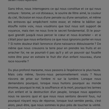
Sans trêve, nous interrogeons ce qui nous constitue et ce qui nous
entoure : l’atome, un vol d’oiseaux, le sourire de l’être aimé, la couleur
du ciel, l’éclosion en nous d’une pensée ou d’une sensation, et même
les entraves qui empêchent notre essor, et même le bâillon qui
étouffe notre voix, nous vou­drions que tout nous soit support de
voyance, mais rien ne nous livre le secret fondamental. Et le pour­
quoi grandit jusqu’à nous percer le cœur et nous écarteler – et si
c’était pour que nous enfantions ce que nous ignorons porter en nous
? Si notre douleur était l’annonce d’une naissance éblouissante ? De
même que nous creusons la terre pour en prendre les fruits et en
arracher l’or, ne se pourrait-il pas qu’il y ait un pouvoir qui fouaille
notre être pour en extraire le fruit d’or d’un enfant nouveau, d’une
race nouvelle ?
Du plus profond marasme, nous passons à l’es­pérance la plus haute.
Mais cela même, l’avons-nous personnellement voulu ? Nous
n’avons de prise sur l’ombre ni sur la lumière. Lorsque nous
demandons pourquoi, lorsque nous hurlons pourquoi au monde
énorme, pourquoi le mal, la souffrance et la mort, pourquoi les larmes
d’un enfant et la destruction d’un peuple, lorsque nous appelons
nous ne savons quoi et que nous nous sentons devenir fous, nul
pourquoi n’ayant reçu de réponse, lorsque tout semble perdu, c’est
alors, peut-être, que nous sommes le plus près de toucher la vérité.