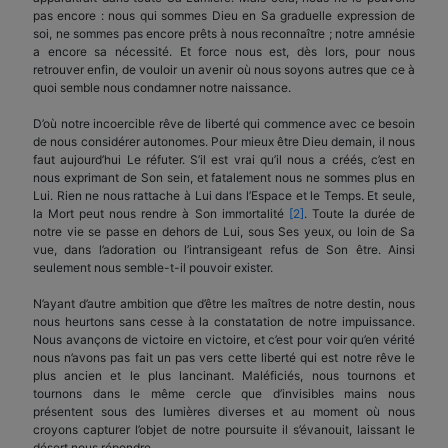
pas encore : nous qui sommes Dieu en Sa graduelle expression de
soi, ne sommes pas encore prêts à nous reconnaître ; notre amnésie
a encore sa nécessité. Et force nous est, dès lors, pour nous
retrouver enfin, de vouloir un avenir où nous soyons autres que ce à
quoi semble nous condamner notre naissance.
D’où notre incoercible rêve de liberté qui com­mence avec ce besoin
de nous considérer autonomes. Pour mieux être Dieu demain, il nous
faut aujour­d’hui Le réfuter. S’il est vrai qu’il nous a créés, c’est en
nous exprimant de Son sein, et fatalement nous ne sommes plus en
Lui. Rien ne nous rattache à Lui dans l’Espace et le Temps. Et seule,
la Mort peut nous rendre à Son immortalité
[2]
. Toute la durée de
notre vie se passe en dehors de Lui, sous Ses yeux, ou loin de Sa
vue, dans l’adoration ou l’intransi­geant refus de Son être. Ainsi
seulement nous semble-t-il pouvoir exister.
N’ayant d’autre ambition que d’être les maîtres de notre destin, nous
nous heurtons sans cesse à la constatation de notre impuissance.
Nous avançons de victoire en victoire, et c’est pour voir qu’en vérité
nous n’avons pas fait un pas vers cette liberté qui est notre rêve le
plus ancien et le plus lancinant. Maléficiés, nous tournons et
tournons dans le même cercle que d’invisibles mains nous
présentent sous des lumières diverses et au moment où nous
croyons capturer l’objet de notre poursuite il s’évanouit, laissant le
désert nous répondre.