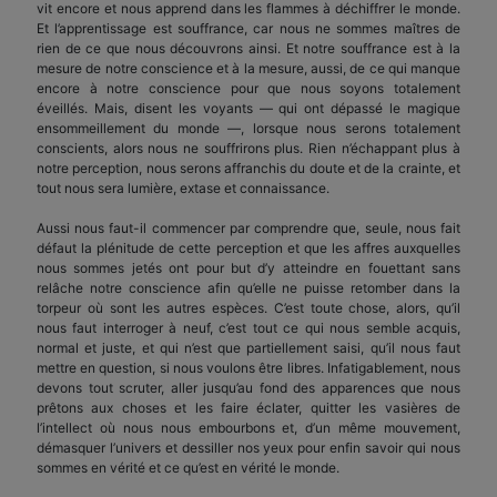
vit encore et nous apprend dans les flammes à déchiffrer le monde.
Et l’appren­tissage est souffrance, car nous ne sommes maîtres de
rien de ce que nous découvrons ainsi. Et notre souffrance est à la
mesure de notre conscience et à la mesure, aussi, de ce qui manque
encore à notre conscience pour que nous soyons totalement
éveillés. Mais, disent les voyants — qui ont dépassé le magique
ensommeillement du monde —, lorsque nous serons totalement
conscients, alors nous ne souffrirons plus. Rien n’échappant plus à
notre perception, nous serons affranchis du doute et de la crainte, et
tout nous sera lumière, extase et connaissance.
Aussi nous faut-il commencer par comprendre que, seule, nous fait
défaut la plénitude de cette perception et que les affres auxquelles
nous sommes jetés ont pour but d’y atteindre en fouettant sans
relâche notre conscience afin qu’elle ne puisse re­tomber dans la
torpeur où sont les autres espèces. C’est toute chose, alors, qu’il
nous faut interroger à neuf, c’est tout ce qui nous semble acquis,
normal et juste, et qui n’est que partiellement saisi, qu’il nous faut
mettre en question, si nous voulons être libres. Infatigablement, nous
devons tout scru­ter, aller jusqu’au fond des apparences que nous
prêtons aux choses et les faire éclater, quitter les vasières de
l’intellect où nous nous embourbons et, d’un même mouvement,
démasquer l’univers et des­siller nos yeux pour enfin savoir qui nous
sommes en vérité et ce qu’est en vérité le monde.