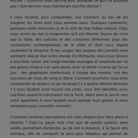
encore ? Qu’avons-nous sacrifié pour posséder ce qu’il ne possède
pas ? Que devons-nous maintenant sacrifier d’autre ?
Il nous faudrait, pour comprendre, voir vrai­ment, au lieu de les
imaginer, les êtres dont nous sommes issus. Quelques ossements,
quelques outils retrouvés çà et là sont de trop faibles indices. Déjà,
nous avons du mal à comprendre qu’il est d’autres façons de vivre
que la nôtre, des cultures et des coutumes différentes pour des
civilisations contem­poraines de la nôtre et dont nous sépare
seulement la distance. Et les usages des peuples dits primitifs nous
semblent relever d’un autre monde. De l’Antiquité, nous nous faisons
à plus forte raison une image mentale exsangue et aseptisée qui n’a
pas grand-chose à voir, sans doute, avec la réalité vivante qui fut un
jour : des graphiques intellectuels à l’usage des musées, non des
souvenirs de chair, de sang et d’âme. Comment pourrions-nous alors
comprendre du de­dans ce qui se passa il y a quatre millions d’années
? Il nous faudrait avoir touché ces corps, nous être identifiés avec
ces êtres quand ils marchaient sur la Terre, allant sans le savoir vers
notre apparition. Il nous faudrait avoir partagé leurs gestes et leurs
sen­sations pour connaître vraiment.
Comment certaines perceptions ont-elles dis­paru pour faire place à
d’autres ? Était-ce payer trop cher que de perdre certains sens
subtils permettant d’entendre ou de voir à distance, à la façon des
ani­maux, afin de conquérir le sens plus fabuleux qui permet de