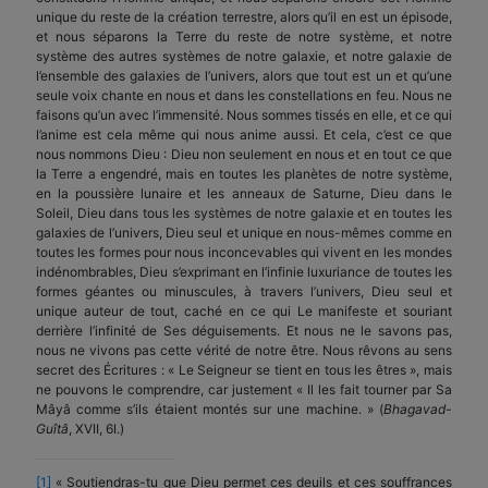
unique du reste de la création terrestre, alors qu’il en est un épisode,
et nous séparons la Terre du reste de notre système, et notre
système des autres systèmes de notre galaxie, et notre galaxie de
l’ensemble des galaxies de l’univers, alors que tout est un et qu’une
seule voix chante en nous et dans les constellations en feu. Nous ne
faisons qu’un avec l’immensité. Nous sommes tissés en elle, et ce qui
l’anime est cela même qui nous anime aussi. Et cela, c’est ce que
nous nommons Dieu : Dieu non seulement en nous et en tout ce que
la Terre a engendré, mais en toutes les planètes de notre système,
en la poussière lunaire et les anneaux de Saturne, Dieu dans le
Soleil, Dieu dans tous les systèmes de notre galaxie et en toutes les
galaxies de l’univers, Dieu seul et unique en nous-mêmes comme en
toutes les formes pour nous inconcevables qui vivent en les mondes
indénombrables, Dieu s’exprimant en l’infinie luxu­riance de toutes les
formes géantes ou minuscules, à travers l’univers, Dieu seul et
unique auteur de tout, caché en ce qui Le manifeste et souriant
derrière l’infinité de Ses déguisements. Et nous ne le savons pas,
nous ne vivons pas cette vérité de notre être. Nous rêvons au sens
secret des Écritures : « Le Seigneur se tient en tous les êtres », mais
ne pouvons le comprendre, car justement « Il les fait tourner par Sa
Mâyâ comme s’ils étaient montés sur une machine. » (
Bhagavad-
Gu
î
t
â
, XVII, 6I.)
[1]
« Soutiendras-tu que Dieu permet ces deuils et ces souffrances