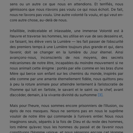
sens ou un autre ce que nous en attendions. Et terrifiés, nous
gémissons que nous n’avons pas voulu ce qui nous échoit. De fait,
nous ne l’avons pas voulu. Une autre volonté l’a voulu, et qui veut en­
core autre chose, au-delà de nous.
Infaillible, indécelable et inlassable, une immense Volonté est à
l’œuvre et traverse les hommes, les utilise en vue de ses desseins et,
ce faisant, les élève vers la Lumière — les fait passer de l’obscurité
des premiers temps à une Lumière toujours plus grande et qui, dans
l’avenir, doit se changer en la lumière du Jour éternel. Ainsi
avançons-nous, in­conscients de nos moyens, des secrets
mécanismes de notre être, incapables du moindre mouvement si ne
nous animait cette énigme : portés par elle comme en les bras d’une
Mère qui berce son enfant sur les chemins du monde, inspirés par
elle comme par une amante éternellement fidèle, nous quittons peu
à peu la roture animale pour atteindre lente­ment à l’aristocratie de
l’homme qui luit en l’artiste, le savant et le saint ou le chef, avant
d’accéder, de­main, à la vivante divinité du surhomme
[3]
.
Mais pour l’heure, nous sommes encore pri­sonniers de l’illusion, ou
épris de nos masques. Nous ne sentons pas en nous le suprême
vouloir de notre être qui commande à l’univers entier. Nous nous
imaginons seuls, séparés à la fois de Dieu et du reste des hommes,
lors même qu’avec tous les hommes du passé et de l’avenir nous
constituons l’Homme unique, et nous séparons encore cet Homme