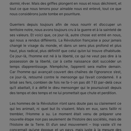
dormir, rêver. Mais des griffes plongent en nous et nous déchirent, et
tout ce que nous tenons pour aimable nous est enlevé, tout ce que
nous considérons juste tombe en pourriture.
Guerriers depuis toujours afin de nous nourrir et d’occuper un
territoire notre, nous avons toujours cru à la guerre et à la sainteté de
ses valeurs. Et voici que, ce jour-là, autre chose est entré en nous,
qui nous a rendus différents. La Révolution française a pour jamais
changé le visage du monde, et dans un sens plus profond et plus
haut, plus radical, plus définitif que celui qu’on lui trouve d’habitude.
Ce jour-là, l’homme est né à la liberté, ce qui ne veut pas dire à la
possession de la liberté, car à cette naissance doit succéder un
temps d’ap­prentissage. N’empêche, l’apprenti sera maître demain.
Car l’homme qui avançait couvert des chaînes de l’ignorance s’est,
ce jour-là, retourné contre le mensonge qui l’avait condamné. Il a
brisé ses fers, combien de fois ne l’a-t-on pas dit ? Et par-delà ceux
qu’il abattait, il a défié le dieu mensonger qui le poursuivait depuis
des temps et des temps et ne lui promettait que chute et perdition.
Les hommes de la Révolution n’ont sans doute pas su clairement ce
qui les animait, ni quel but ils visaient. Mais en eux, sans faillir ni
trembler, l’Homme a su. Le moment était venu de préparer une
nouvelle étape non pas seulement de l’histoire des sociétés, mais de
l’histoire de la Terre. Et d’un seul mouvement – trop vaste s’il ne
concernait qu’une époque et un pays, mais juste à la mesure des