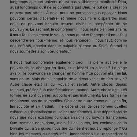
long­temps que cet univers n’aura pas visiblement mani­festé Dieu,
aussi longtemps qu’il ne se connaîtra pas Dieu, le but de la création
ne sera pas atteint. À cela, nous ne pouvons-nous opposer. Nous
pouvons certes disparaître, et même nous faire disparaître, mais
nous ne pouvons annuler l’œuvre divine ni l’empêcher de se
poursuivre. Le sachant, le com­prenant, il nous reste bien peu à faire.
Il nous faut simplement le vouloir nous aussi et l’accepter, il nous faut
descendre en nous-mêmes et nous renon­cer, il nous faut, comme
des enfants, appeler dans le palpable silence du Soleil éternel et
nous sou­mettre à son vœu créateur.
Il nous faut comprendre également ceci : la pierre avait-elle le
pouvoir de se changer en fleur, et le lézard en oiseau ? Le singe
avait-il le pouvoir de se changer en homme ? Le pouvoir était en lui,
sans doute. Mais était-il capable de le découvrir et de s’en servir ?
Autre chose était là, qui voyait et savait. Autre chose, depuis
toujours, préside à la manifes­tation du monde. Autre chose agit. Les
formes ne sont que ses supports et ses instruments. Les formes ne
choisissent pas de se modifier. C’est cette autre chose qui, sans fin,
les sculpte et s’y traduit. Il ne dépend pas de ces formes qu’elles
existent ou dis­paraissent ou soient transformées. Il ne dépend pas de
nous que nous existions ou disparaissions ou soyons transformés.
Que sommes-nous donc, alors ? Les jouets, les esclaves de la
Divinité qui, à Sa guise, nous tire du néant et nous y replonge ? Ou
bien les membres du corps infini, inconnaissable et resplendissant