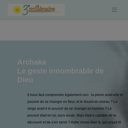
Skip
to
content
Archaka
Le geste innombrable de
Dieu
Il nous faut comprendre également ceci : la pierre avait-elle le
pouvoir de se changer en fleur, et le lézard en oiseau ? Le
singe avait-il le pouvoir de se changer en homme ? Le
pouvoir était en lui, sans doute. Mais était-il capable de le
découvrir et de s’en servir ? Autre chose était là, qui voyait et