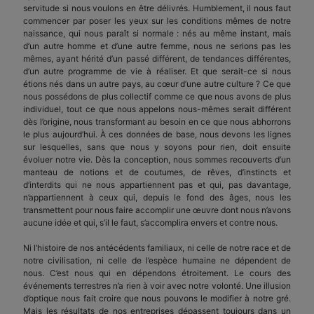
servitude si nous voulons en être délivrés. Humblement, il nous faut
commencer par poser les yeux sur les condi­tions mêmes de notre
naissance, qui nous paraît si normale : nés au même instant, mais
d’un autre homme et d’une autre femme, nous ne serions pas les
mêmes, ayant hérité d’un passé différent, de tendances différentes,
d’un autre programme de vie à réaliser. Et que serait-ce si nous
étions nés dans un autre pays, au cœur d’une autre culture ? Ce que
nous possédons de plus collectif comme ce que nous avons de plus
individuel, tout ce que nous appelons nous-mêmes serait différent
dès l’origine, nous transformant au besoin en ce que nous abhorrons
le plus aujourd’hui. À ces données de base, nous devons les lignes
sur lesquelles, sans que nous y soyons pour rien, doit ensuite
évoluer notre vie. Dès la conception, nous sommes recouverts d’un
manteau de notions et de coutumes, de rêves, d’ins­tincts et
d’interdits qui ne nous appartiennent pas et qui, pas davantage,
n’appartiennent à ceux qui, depuis le fond des âges, nous les
transmettent pour nous faire accomplir une œuvre dont nous n’avons
aucune idée et qui, s’il le faut, s’accomplira envers et contre nous.
Ni l’histoire de nos antécédents familiaux, ni celle de notre race et de
notre civilisation, ni celle de l’espèce humaine ne dépendent de
nous. C’est nous qui en dépendons étroitement. Le cours des
événements terrestres n’a rien à voir avec notre volonté. Une illusion
d’optique nous fait croire que nous pouvons le modifier à notre gré.
Mais les ré­sultats de nos entreprises dépassent toujours dans un