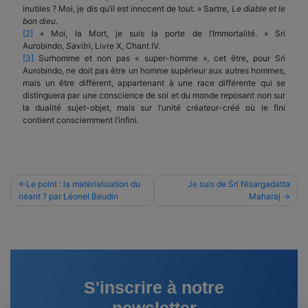
inutiles ? Moi, je dis qu’il est innocent de tout. » Sartre,
Le diable et le
bon dieu
.
[2]
« Moi, la Mort, je suis la porte de l’Immortalité. » Sri
Aurobindo,
Savitri
, Livre X, Chant IV.
[3]
Surhomme et non pas « super-homme », cet être, pour Sri
Aurobindo, ne doit pas être un homme supérieur aux autres hommes,
mais un être différent, appartenant à une race différente qui se
distinguera par une conscience de soi et du monde reposant non sur
la dualité sujet-objet, mais sur l’unité créateur-créé où le fini
contient consciemment l’infini.
Navigation
Le point : la matérialisation du
Je suis de Sri Nisargadatta
néant ? par Léonel Beudin
Maharaj
de
l’article
S'inscrire à notre
newsletter