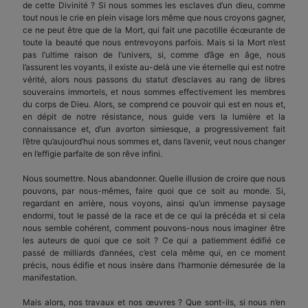
de cette Divinité ? Si nous sommes les esclaves d’un dieu, comme
tout nous le crie en plein visage lors même que nous croyons gagner,
ce ne peut être que de la Mort, qui fait une pacotille écœurante de
toute la beauté que nous entrevoyons parfois. Mais si la Mort n’est
pas l’ultime raison de l’univers, si, comme d’âge en âge, nous
l’assurent les voyants, il existe au-delà une vie éternelle qui est notre
vérité, alors nous passons du statut d’esclaves au rang de libres
souverains im­mortels, et nous sommes effectivement les membres
du corps de Dieu. Alors, se comprend ce pouvoir qui est en nous et,
en dépit de notre résistance, nous guide vers la lumière et la
connaissance et, d’un avorton simiesque, a progressivement fait
l’être qu’aujourd’hui nous sommes et, dans l’avenir, veut nous changer
en l’effigie parfaite de son rêve infini.
Nous soumettre. Nous abandonner. Quelle illusion de croire que nous
pouvons, par nous-mêmes, faire quoi que ce soit au monde. Si,
regardant en arrière, nous voyons, ainsi qu’un immense paysage
endormi, tout le passé de la race et de ce qui la précéda et si cela
nous semble cohérent, comment pouvons-nous nous imaginer être
les auteurs de quoi que ce soit ? Ce qui a patiemment édifié ce
passé de mil­liards d’années, c’est cela même qui, en ce moment
précis, nous édifie et nous insère dans l’harmonie démesurée de la
manifestation.
Mais alors, nos travaux et nos œuvres ? Que sont-ils, si nous n’en