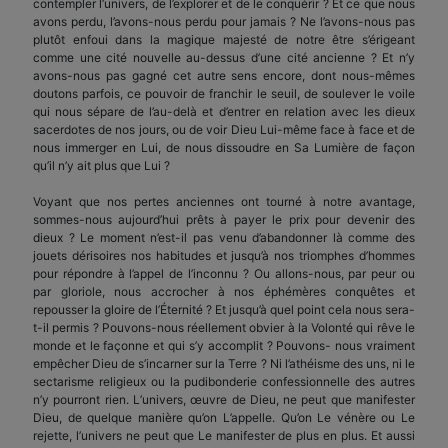
contempler l’univers, de l’explorer et de le conquérir ? Et ce que nous
avons perdu, l’avons-nous perdu pour jamais ? Ne l’avons-nous pas
plutôt enfoui dans la magique majesté de notre être s’éri­geant
comme une cité nouvelle au-dessus d’une cité ancienne ? Et n’y
avons-nous pas gagné cet autre sens encore, dont nous-mêmes
doutons parfois, ce pouvoir de franchir le seuil, de soulever le voile
qui nous sépare de l’au-delà et d’entrer en relation avec les dieux
sacerdotes de nos jours, ou de voir Dieu Lui-même face à face et de
nous immerger en Lui, de nous dissoudre en Sa Lumière de façon
qu’il n’y ait plus que Lui ?
Voyant que nos pertes anciennes ont tourné à notre avantage,
sommes-nous aujourd’hui prêts à payer le prix pour devenir des
dieux ? Le moment n’est-il pas venu d’abandonner là comme des
jouets dérisoires nos habitudes et jusqu’à nos triomphes d’hommes
pour répondre à l’appel de l’inconnu ? Ou allons-nous, par peur ou
par gloriole, nous accrocher à nos éphémères conquêtes et
repousser la gloire de l’Éternité ? Et jusqu’à quel point cela nous sera-
t-il permis ? Pouvons-nous réellement obvier à la Volonté qui rêve le
monde et le façonne et qui s’y accomplit ? Pouvons- nous vraiment
empêcher Dieu de s’incarner sur la Terre ? Ni l’athéisme des uns, ni le
sectarisme religieux ou la pudibonderie confessionnelle des autres
n’y pourront rien. L’univers, œuvre de Dieu, ne peut que manifester
Dieu, de quelque manière qu’on L’appelle. Qu’on Le vénère ou Le
rejette, l’univers ne peut que Le manifester de plus en plus. Et aussi