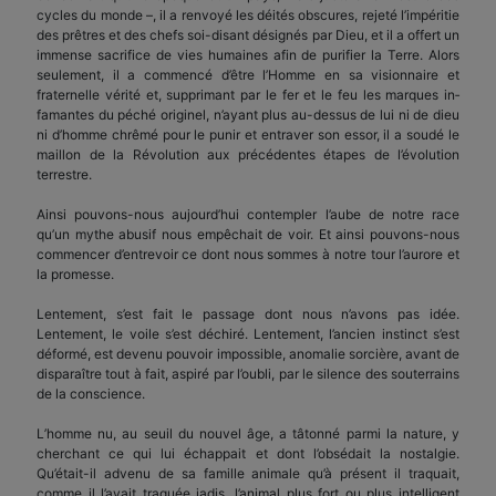
cycles du monde –, il a renvoyé les déités obscures, rejeté l’impéritie
des prêtres et des chefs soi-disant désignés par Dieu, et il a offert un
im­mense sacrifice de vies humaines afin de purifier la Terre. Alors
seulement, il a commencé d’être l’Homme en sa visionnaire et
fraternelle vérité et, supprimant par le fer et le feu les marques in­
famantes du péché originel, n’ayant plus au-dessus de lui ni de dieu
ni d’homme chrêmé pour le punir et entraver son essor, il a soudé le
maillon de la Révolution aux précédentes étapes de l’évolution
terrestre.
Ainsi pouvons-nous aujourd’hui contempler l’aube de notre race
qu’un mythe abusif nous empêchait de voir. Et ainsi pouvons-nous
commencer d’entrevoir ce dont nous sommes à notre tour l’au­rore et
la promesse.
Lentement, s’est fait le passage dont nous n’avons pas idée.
Lentement, le voile s’est déchiré. Lente­ment, l’ancien instinct s’est
déformé, est devenu pouvoir impossible, anomalie sorcière, avant de
disparaître tout à fait, aspiré par l’oubli, par le silence des souterrains
de la conscience.
L’homme nu, au seuil du nouvel âge, a tâtonné parmi la nature, y
cherchant ce qui lui échappait et dont l’obsédait la nostalgie.
Qu’était-il advenu de sa famille animale qu’à présent il traquait,
comme il l’avait traquée jadis, l’animal plus fort ou plus intelligent