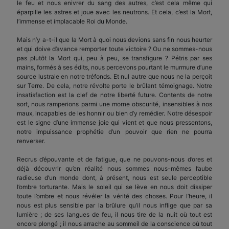
le feu et nous enivrer du sang des autres, c’est cela même qui
éparpille les astres et joue avec les neutrons. Et cela, c’est la Mort,
l’immense et implacable Roi du Monde.
Mais n’y a-t-il que la Mort à quoi nous devions sans fin nous heurter
et qui doive d’avance remporter toute victoire ? Ou ne sommes-nous
pas plu­tôt la Mort qui, peu à peu, se transfigure ? Pétris par ses
mains, formés à ses édits, nous percevons pourtant le murmure d’une
source lustrale en notre tréfonds. Et nul autre que nous ne la perçoit
sur Terre. De cela, notre révolte porte le brûlant témoi­gnage. Notre
insatisfaction est la clef de notre liberté future. Contents de notre
sort, nous rampe­rions parmi une morne obscurité, insensibles à nos
maux, incapables de les honnir ou bien d’y remé­dier. Notre désespoir
est le signe d’une immense joie qui vient et que nous pressentons,
notre im­puissance prophétie d’un pouvoir que rien ne pourra
renverser.
Recrus d’épouvante et de fatigue, que ne pouvons-nous d’ores et
déjà découvrir qu’en réalité nous sommes nous-mêmes l’aube
radieuse d’un monde dont, à présent, nous est seule perceptible
l’ombre torturante. Mais le soleil qui se lève en nous doit dissiper
toute l’ombre et nous révéler la vérité des choses. Pour l’heure, il
nous est plus sen­sible par la brûlure qu’il nous inflige que par sa
lumière ; de ses langues de feu, il nous tire de la nuit où tout est
encore plongé ; il nous arrache au sommeil de la conscience où tout