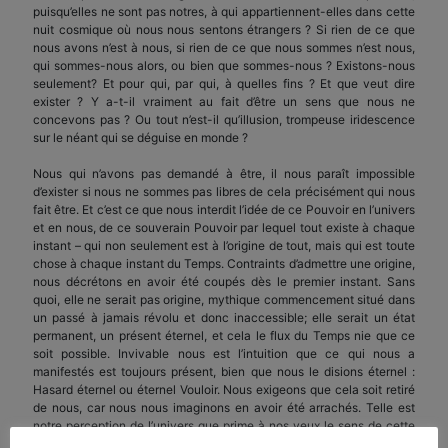
puisqu’elles ne sont pas notres, à qui appartiennent-elles dans cette
nuit cos­mique où nous nous sentons étrangers ? Si rien de ce que
nous avons n’est à nous, si rien de ce que nous sommes n’est nous,
qui sommes-nous alors, ou bien que sommes-nous ? Existons-nous
seulement? Et pour qui, par qui, à quelles fins ? Et que veut dire
exister ? Y a-t-il vraiment au fait d’être un sens que nous ne
concevons pas ? Ou tout n’est-il qu’il­lusion, trompeuse iridescence
sur le néant qui se déguise en monde ?
Nous qui n’avons pas demandé à être, il nous paraît impossible
d’exister si nous ne sommes pas libres de cela précisément qui nous
fait être. Et c’est ce que nous interdit l’idée de ce Pouvoir en l’univers
et en nous, de ce souverain Pouvoir par lequel tout existe à chaque
instant – qui non seule­ment est à l’origine de tout, mais qui est toute
chose à chaque instant du Temps. Contraints d’admettre une origine,
nous décrétons en avoir été coupés dès le premier instant. Sans
quoi, elle ne serait pas ori­gine, mythique commencement situé dans
un passé à jamais révolu et donc inaccessible; elle serait un état
permanent, un présent éternel, et cela le flux du Temps nie que ce
soit possible. Invivable nous est l’intuition que ce qui nous a
manifestés est toujours présent, bien que nous le disions éternel :
Hasard éternel ou éternel Vouloir. Nous exigeons que cela soit retiré
de nous, car nous nous imaginons en avoir été arrachés. Telle est
notre perception de l’univers que prime à nos yeux le sens de cette
amputation ; tout est séparé de tout, tout est désuni, tout rêve et