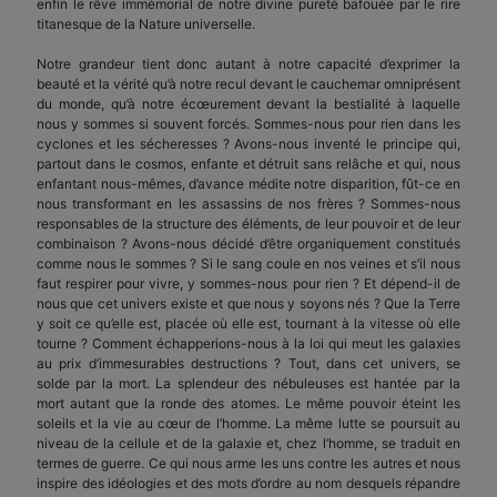
enfin le rêve im­mémorial de notre divine pureté bafouée par le rire
titanesque de la Nature universelle.
Notre grandeur tient donc autant à notre capacité d’exprimer la
beauté et la vérité qu’à notre recul devant le cauchemar omniprésent
du monde, qu’à notre écœurement devant la bestialité à laquelle
nous y sommes si souvent forcés. Sommes-nous pour rien dans les
cyclones et les sécheresses ? Avons-nous inventé le principe qui,
partout dans le cosmos, enfante et détruit sans relâche et qui, nous
enfantant nous-mêmes, d’avance médite notre disparition, fût-ce en
nous transformant en les assassins de nos frères ? Sommes-nous
responsables de la structure des éléments, de leur pouvoir et de leur
combinaison ? Avons-nous décidé d’être orga­niquement constitués
comme nous le sommes ? Si le sang coule en nos veines et s’il nous
faut respirer pour vivre, y sommes-nous pour rien ? Et dépend-il de
nous que cet univers existe et que nous y soyons nés ? Que la Terre
y soit ce qu’elle est, placée où elle est, tournant à la vitesse où elle
tourne ? Com­ment échapperions-nous à la loi qui meut les galaxies
au prix d’immesurables destructions ? Tout, dans cet univers, se
solde par la mort. La splendeur des nébuleuses est hantée par la
mort autant que la ronde des atomes. Le même pouvoir éteint les
soleils et la vie au cœur de l’homme. La même lutte se poursuit au
niveau de la cellule et de la galaxie et, chez l’homme, se traduit en
termes de guerre. Ce qui nous arme les uns contre les autres et nous
inspire des idéologies et des mots d’ordre au nom desquels répandre