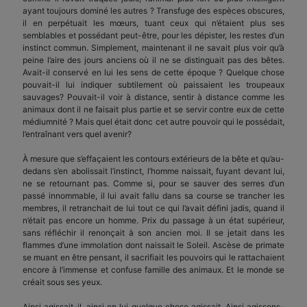
ayant toujours dominé les autres ? Trans­fuge des espèces obscures,
il en perpétuait les mœurs, tuant ceux qui n’étaient plus ses
semblables et possédant peut-être, pour les dépister, les restes d’un
instinct commun. Simplement, maintenant il ne savait plus voir qu’à
peine l’aire des jours anciens où il ne se distinguait pas des bêtes.
Avait-il con­servé en lui les sens de cette époque ? Quelque chose
pouvait-il lui indiquer subtilement où paissaient les troupeaux
sauvages? Pouvait-il voir à distance, sentir à distance comme les
animaux dont il ne faisait plus partie et se servir contre eux de cette
médiumnité ? Mais quel était donc cet autre pouvoir qui le possédait,
l’entraînant vers quel avenir?
À mesure que s’effaçaient les contours exté­rieurs de la bête et qu’au-
dedans s’en abolissait l’instinct, l’homme naissait, fuyant devant lui,
ne se retournant pas. Comme si, pour se sauver des serres d’un
passé innommable, il lui avait fallu dans sa course se trancher les
membres, il retranchait de lui tout ce qui l’avait défini jadis, quand il
n’était pas encore un homme. Prix du passage à un état supé­rieur,
sans réfléchir il renonçait à son ancien moi. Il se jetait dans les
flammes d’une immolation dont naissait le Soleil. Ascèse de primate
se muant en être pensant, il sacrifiait les pouvoirs qui le ratta­chaient
encore à l’immense et confuse famille des animaux. Et le monde se
créait sous ses yeux.
Ainsi agissait-il, ainsi en lui quelque chose agis­sait. Ainsi agissons-