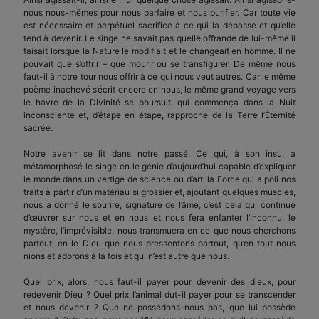
nous nous-mêmes pour nous parfaire et nous purifier. Car toute vie
est néces­saire et perpétuel sacrifice à ce qui la dépasse et qu’elle
tend à devenir. Le singe ne savait pas quelle offrande de lui-même il
faisait lorsque la Nature le modifiait et le changeait en homme. Il ne
pouvait que s’offrir – que mourir ou se transfigurer. De même nous
faut-il à notre tour nous offrir à ce qui nous veut autres. Car le même
poème inachevé s’écrit encore en nous, le même grand voyage vers
le havre de la Divinité se poursuit, qui commença dans la Nuit
inconsciente et, d’étape en étape, rap­proche de la Terre l’Éternité
sacrée.
Notre avenir se lit dans notre passé. Ce qui, à son insu, a
métamorphosé le singe en le génie d’aujourd’hui capable d’expliquer
le monde dans un vertige de science ou d’art, la Force qui a poli nos
traits à partir d’un matériau si grossier et, ajoutant quelques muscles,
nous a donné le sourire, signa­ture de l’âme, c’est cela qui continue
d’œuvrer sur nous et en nous et nous fera enfanter l’inconnu, le
mystère, l’imprévisible, nous transmuera en ce que nous cherchons
partout, en le Dieu que nous pres­sentons partout, qu’en tout nous
nions et adorons à la fois et qui n’est autre que nous.
Quel prix, alors, nous faut-il payer pour devenir des dieux, pour
redevenir Dieu ? Quel prix l’animal dut-il payer pour se transcender
et nous devenir ? Que ne possédons-nous pas, que lui possède