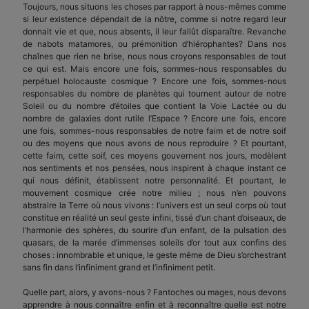
Toujours, nous situons les choses par rapport à nous-mêmes comme
si leur existence dépendait de la nôtre, comme si notre regard leur
donnait vie et que, nous absents, il leur fallût disparaître. Revanche
de nabots matamores, ou prémonition d’hiérophantes? Dans nos
chaînes que rien ne brise, nous nous croyons responsables de tout
ce qui est. Mais encore une fois, sommes-nous responsables du
perpétuel holocauste cosmique ? Encore une fois, sommes-nous
responsables du nombre de planètes qui tournent autour de notre
Soleil ou du nombre d’étoiles que contient la Voie Lactée ou du
nombre de galaxies dont rutile l’Espace ? Encore une fois, encore
une fois, sommes-nous responsables de notre faim et de notre soif
ou des moyens que nous avons de nous reproduire ? Et pourtant,
cette faim, cette soif, ces moyens gouvernent nos jours, modèlent
nos sentiments et nos pensées, nous inspirent à chaque instant ce
qui nous définit, établissent notre person­nalité. Et pourtant, le
mouvement cosmique crée notre milieu ; nous n’en pouvons
abstraire la Terre où nous vivons : l’univers est un seul corps où tout
constitue en réalité un seul geste infini, tissé d’un chant d’oiseaux, de
l’harmonie des sphères, du sou­rire d’un enfant, de la pulsation des
quasars, de la marée d’immenses soleils d’or tout aux confins des
choses : innombrable et unique, le geste même de Dieu s’orchestrant
sans fin dans l’infiniment grand et l’infiniment petit.
Quelle part, alors, y avons-nous ? Fantoches ou mages, nous devons
apprendre à nous connaître enfin et à reconnaître quelle est notre