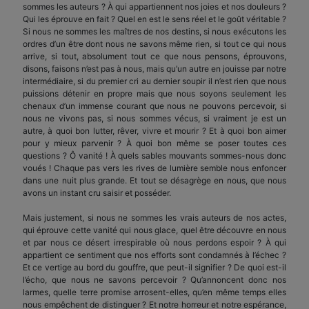
sommes les auteurs ? À qui appartiennent nos joies et nos douleurs ?
Qui les éprouve en fait ? Quel en est le sens réel et le goût véritable ?
Si nous ne sommes les maîtres de nos destins, si nous exécutons les
ordres d’un être dont nous ne savons même rien, si tout ce qui nous
ar­rive, si tout, absolument tout ce que nous pensons, éprouvons,
disons, faisons n’est pas à nous, mais qu’un autre en jouisse par notre
intermédiaire, si du premier cri au dernier soupir il n’est rien que nous
puissions détenir en propre mais que nous soyons seulement les
chenaux d’un immense courant que nous ne pouvons percevoir, si
nous ne vivons pas, si nous sommes vécus, si vraiment je est un
autre, à quoi bon lutter, rêver, vivre et mourir ? Et à quoi bon aimer
pour y mieux parvenir ? À quoi bon même se poser toutes ces
questions ? Ô vanité ! À quels sables mouvants sommes-nous donc
voués ! Chaque pas vers les rives de lumière semble nous enfoncer
dans une nuit plus grande. Et tout se désagrège en nous, que nous
avons un instant cru saisir et posséder.
Mais justement, si nous ne sommes les vrais auteurs de nos actes,
qui éprouve cette vanité qui nous glace, quel être découvre en nous
et par nous ce désert irrespirable où nous perdons espoir ? À qui
appartient ce sentiment que nos efforts sont con­damnés à l’échec ?
Et ce vertige au bord du gouffre, que peut-il signifier ? De quoi est-il
l’écho, que nous ne savons percevoir ? Qu’annoncent donc nos
larmes, quelle terre promise arrosent-elles, qu’en même temps elles
nous empêchent de distinguer ? Et notre horreur et notre espérance,