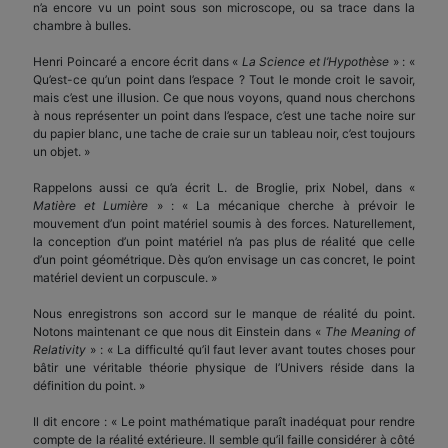
n’a encore vu un point sous son microscope, ou sa trace dans la
chambre à bulles.
Henri Poincaré a encore écrit dans «
La Science et l’Hypothèse
» : «
Qu’est-ce qu’un point dans l’espace ? Tout le monde croit le savoir,
mais c’est une illusion. Ce que nous voyons, quand nous cherchons
à nous représenter un point dans l’espace, c’est une tache noire sur
du papier blanc, une tache de craie sur un tableau noir, c’est toujours
un objet. »
Rappelons aussi ce qu’a écrit L. de Broglie, prix Nobel, dans «
Matière et Lumière
» : « La mécanique cherche à prévoir le
mouvement d’un point matériel soumis à des forces. Naturellement,
la conception d’un point matériel n’a pas plus de réalité que celle
d’un point géométrique. Dès qu’on envisage un cas concret, le point
matériel devient un corpuscule. »
Nous enregistrons son accord sur le manque de réalité du point.
Notons maintenant ce que nous dit Einstein dans «
The Meaning of
Relativity
» : « La difficulté qu’il faut lever avant toutes choses pour
bâtir une véritable théorie physique de l’Univers réside dans la
définition du point. »
Il dit encore : « Le point mathématique paraît inadéquat pour rendre
compte de la réalité extérieure. Il semble qu’il faille considérer à côté