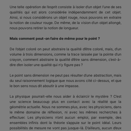
Une telle opération de l’esprit consiste à isoler d’un objet l’une de ses
qualités qui est alors considérée indépendamment de cet objet.
Ainsi, si nous considérons un objet rouge, nous pouvons en extraire
la notion de couleur rouge. De même, de la vision d’un objet allongé,
nous pouvons retirer la notion de longueur.
Mais comment peut-on faire de même pour le point ?
De l’objet coloré on peut abstraire la qualité d’être coloré, mais, d’un
volume à trois dimensions, comme la trace laissée par la pointe d’un
crayon, comment abstraire la qualité d’être sans dimension, c’est-à-
dire d’en isoler une qualité qui n’y figure pas ?
Le point sans dimension ne peut pas résulter d’une abstraction, mais
du seul raisonnement logique que nous avons cité ci-dessus, et que
le bon sens nous dit aboutir à une impasse.
La physique pourrait-elle nous aider à éclaircir le mystère ? C’est
une science beaucoup plus en contact avec la réalité que la
géométrie actuelle. Nous ne sommes plus, avec les physiciens, dans
le même domaine de réflexion, ni avec les mêmes recherches à
effectuer. Les physiciens n’ont aucun emploi, par exemple, des
ensembles infinis dont la théorie s’appuie sur le point idéal. Leurs
possibilités de mesure ne vont pas jusque-là. D’ailleurs, aucun d’eux