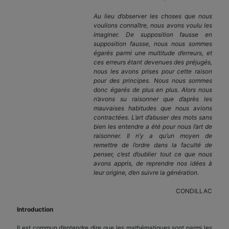
Au lieu d’observer les choses que nous
voulions connaître, nous avons voulu les
imaginer. De supposition fausse en
supposition fausse, nous nous sommes
égarés parmi une multitude d’erreurs, et
ces erreurs étant devenues des préjugés,
nous les avons prises pour cette raison
pour des principes. Nous nous sommes
donc égarés de plus en plus. Alors nous
n’avons su raisonner que d’après les
mauvaises habitudes que nous avions
contractées. L’art d’abuser des mots sans
bien les entendre a été pour nous l’art de
raisonner. Il n’y a qu’un moyen de
remettre de l’ordre dans la faculté de
penser, c’est d’oublier tout ce que nous
avons appris, de reprendre nos idées à
leur origine, d’en suivre la génération.
CONDILLAC
Introduction
Il est commun d’entendre dire que les mathématiques sont parmi les