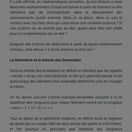
Il a été affirmé, en mathématiques actuelles, qu’une théorie à base
d’axiomes arbitrairement choisis est bonne à partir du moment où elle
n’entraîne pas de contradictions dans le déroulement des
raisonnements qu’elle autorise. Mais où se place, dans ce cas, le
contact avec les faits réels qui caractérise une véritable science ? Si
une science ne se soumet pas au réel, quelle peut être son utilité
pour la compréhension de ce réel ?
Imaginer des chaînes de déductions à partir de bases arbitrairement
choisies, cela relève-t-il d’une science ou d’un jeu ?
La Géométrie et la théorie des Ensembles
Dans la théorie des ensembles on définit un élément que l’on appelle
« neutre » et qui est caractérisé par le fait qu’il peut être ajouté à l’un
quelconque des éléments d’un ensemble déterminé sans en changer
la valeur.
On en donne souvent comme exemple l’ensemble assujetti à la loi
d’addition des longueurs pour lequel l’élément neutre est la longueur
« zéro » : L + O = O + L = L
Tout au début de la géométrie moderne, on définit aussi le segment
de droite par un couple (AB) de deux points (les points A et B limites),
et l’on poursuit en précisant que l’addition des longueurs