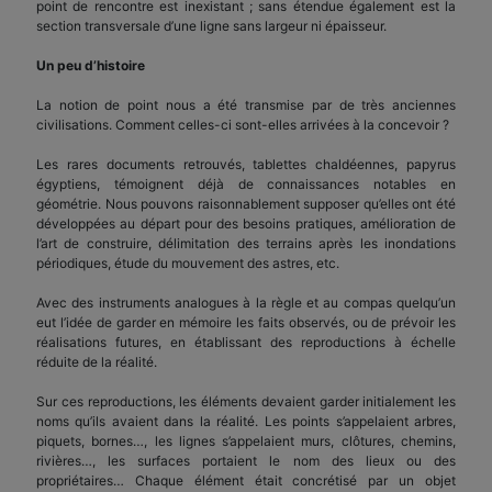
point de rencontre est inexistant ; sans étendue également est la
section transversale d’une ligne sans largeur ni épaisseur.
Un peu d’histoire
La notion de point nous a été transmise par de très anciennes
civilisations. Comment celles-ci sont-elles arrivées à la concevoir ?
Les rares documents retrouvés, tablettes chaldéennes, papyrus
égyptiens, témoignent déjà de connaissances notables en
géométrie. Nous pouvons raisonnablement supposer qu’elles ont été
développées au départ pour des besoins pratiques, amélioration de
l’art de construire, délimitation des terrains après les inondations
périodiques, étude du mouvement des astres, etc.
Avec des instruments analogues à la règle et au compas quelqu’un
eut l’idée de garder en mémoire les faits observés, ou de prévoir les
réalisations futures, en établissant des reproductions à échelle
réduite de la réalité.
Sur ces reproductions, les éléments devaient garder initialement les
noms qu’ils avaient dans la réalité. Les points s’appelaient arbres,
piquets, bornes…, les lignes s’appelaient murs, clôtures, chemins,
rivières…, les surfaces portaient le nom des lieux ou des
propriétaires… Chaque élément était concrétisé par un objet