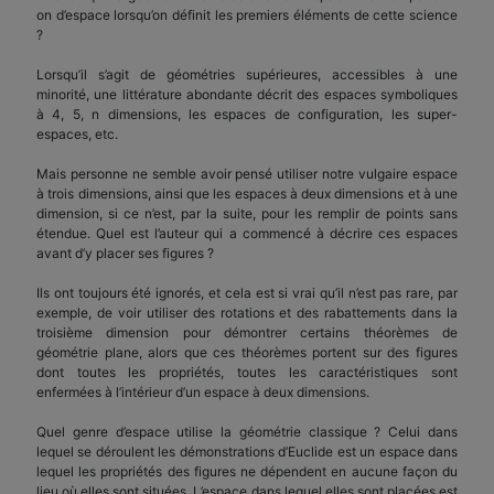
on d’espace lorsqu’on définit les premiers éléments de cette science
?
Lorsqu’il s’agit de géométries supérieures, accessibles à une
minorité, une littérature abondante décrit des espaces symboliques
à 4, 5, n dimensions, les espaces de configuration, les super-
espaces, etc.
Mais personne ne semble avoir pensé utiliser notre vulgaire espace
à trois dimensions, ainsi que les espaces à deux dimensions et à une
dimension, si ce n’est, par la suite, pour les remplir de points sans
étendue. Quel est l’auteur qui a commencé à décrire ces espaces
avant d’y placer ses figures ?
Ils ont toujours été ignorés, et cela est si vrai qu’il n’est pas rare, par
exemple, de voir utiliser des rotations et des rabattements dans la
troisième dimension pour démontrer certains théorèmes de
géométrie plane, alors que ces théorèmes portent sur des figures
dont toutes les propriétés, toutes les caractéristiques sont
enfermées à l’intérieur d’un espace à deux dimensions.
Quel genre d’espace utilise la géométrie classique ? Celui dans
lequel se déroulent les démonstrations d’Euclide est un espace dans
lequel les propriétés des figures ne dépendent en aucune façon du
lieu où elles sont situées. L’espace dans lequel elles sont placées est