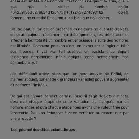
entier est limitée à ce nombre. C’est donc une quantité finie, quelle
que soit la valeur du nombre entier.
764259185362798543126473846192437274693182 objets
forment une quantité finie, tout aussi bien que trois objets.
D’autre part, si l’on est en présence d’une certaine quantité d’objets,
on peut toujours, réellement ou théoriquement, les dénombrer et
affecter à leur totalité un nombre entier puisque la suite des nombres
est illimitée. Comment peut-on alors, en invoquant la logique, bâtir
des théories, il est vrai fort subtiles, en postulant au départ
l’existence d’ensembles infinis d’objets, donc normalement non
dénombrables ?
Les définitions assez rares que l’on peut trouver de l’infini, en
mathématiques, parlent de « grandeurs variables pouvant augmenter
d’une façon illimitée ».
Ce qui est rigoureusement certain, lorsqu’il s’agit d’objets distincts,
c’est que chaque étape de cette variation est marquée par un
nombre entier, et qu’à chaque étape nous avons une valeur finie pour
l’ensemble. Peut-on échapper à cette certitude autrement que par
une pirouette ?
Les géométries dites axiomatiques