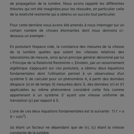
de propagation de la lumière. Nous avons rappelé les différentes
théories qui ont été imaginées pour les résoudre, en particulier celle
de la relativité restreinte qui a obtenu un succès tout particulier.
Pour cette dernière nous avons été amenés à nous interroger sur un
certain nombre de choses étonnantes dont nous donnons ci-
dessous un exemple :
En postulant l’espace vide, la constance des mesures de la vitesse
de la lumière quelles que soient les vitesses relatives des
laboratoires de mesure, ainsi qu’un principe général dénommé par lui
« Principe de la Relativité Restreinte », Einstein, par un raisonnement
algébrique s’appuyant sur ces postulats, a obtenu deux équations
fondamentales dont l’utilisation permet à un observateur d’un
système S de calculer pour un phénomène A, à partir des données
d’espace (x) et de temps (t) mesurées dans S, des données (x’) et (t’)
applicables au même phénomène considéré cette fois comme
appartenant à un système S’ ayant une vitesse uniforme de
translation (y) par rapport à S.
L’une de ces deux équations fondamentales est la suivante : 1) t’ = a
2
(t – vx/c
)
(a) étant un facteur ne dépendant que de (v), (c) étant la vitesse
constante de la lumière.