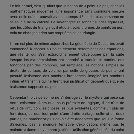
Le fait actuel, c’est qu’alors que la notion de « point » a pris, dans les
mathématiques modernes, une importance sans commune mesure
avec celle qu’elle pouvait avoir au temps d’Euclide, plus personne ne
se soucie de sa validité. Le savant grec raisonnait sur des figures et,
que les côtés du triangle qu’il étudiait soient formés de points ou non,
cela ne changeait rien aux propriétés de ce triangle.
Il n’en est plus de même aujourd’hui. La géométrie de Descartes avait
commencé à donner au point, élément déterminant des équations,
une réalité qui s’est extraordinairement développée par la suite
lorsque les mathématiciens ont cherché à traduire le continu des
fonctions par des nombres, ont remplacé les notions simples de
droite, de surface, de volume, par celle de groupes de points, ont
postulé l’existence des nombres irrationnels, imaginé les nombres
infinis et transfinis qui ne tirent leur justification géométrique que de
l’existence supposée du point.
Cependant, plus personne ne s’interroge sur le mystère qui pèse sur
cette existence. Alors que, sous prétexte de logique, si ce n’est de
refus de l’intuition, les choses les plus évidentes, comme un plus un
font deux, ou que tout point d’une droite partage celle-ci en deux
parties, ne paraissent plus devoir être acceptées que sous la forme
d’axiomes, pas la moindre tentative d’explication, même pas le
moindre axiome ne viennent justifier l’utilisation généralisée du point