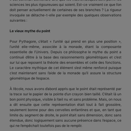
sciences les plus rigoureuses qui soient. Est-ce vraiment ce que l’on
doit penser actuellement de certaines de ses branches ? La rigueur
invoquée se détache-t-elle par exemple des quelques observations
suivantes :
Le vieux mythe du point
Pour Pythagore, c’était « l’unité qui prend en plus une position »,
l’unité elle-même, associée à la monade, étant la composante
essentielle de l’Univers. Depuis ce philosophe le mythe du point a
continué d’être à la base des raisonnements géométriques et c’est
sur lui que reposent la théorie des ensembles et celle des fonctions.
Le caractère mythique de cet élément s’est même renforcé puisque
c’est maintenant sans l’aide de la monade qu’il assure la structure
géométrique de l’espace.
À l’école, nous avons d’abord appris que le point était représenté par
la trace sur le papier de la pointe d’un crayon bien taillé. C’était là un
bon point physique, visible à l’œil nu et sans problème. Mais, on nous
a dit ensuite que cette représentation était tout à fait grossière,
seulement bonne pour des cervelles enfantines et que, en tant que
limite du segment de droite, le point était sans dimension, donc sans
étendue, donc logiquement sans aucune présence dans l’espace, ce
qui ne l’empêchait toutefois pas de le remplir.