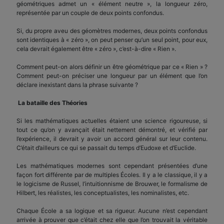
géométriques admet un « élément neutre », la longueur zéro,
représentée par un couple de deux points confondus.
Si, du propre aveu des géomètres modernes, deux points confondus
sont identiques à « zéro », on peut penser qu’un seul point, pour eux,
cela devrait également être « zéro », c’est-à-dire « Rien ».
Comment peut-on alors définir un être géométrique par ce « Rien » ?
Comment peut-on préciser une longueur par un élément que l’on
déclare inexistant dans la phrase suivante ?
La bataille des Théories
Si les mathématiques actuelles étaient une science rigoureuse, si
tout ce qu’on y avançait était nettement démontré, et vérifié par
l’expérience, il devrait y avoir un accord général sur leur contenu.
C’était d’ailleurs ce qui se passait du temps d’Eudoxe et d’Euclide.
Les mathématiques modernes sont cependant présentées d’une
façon fort différente par de multiples Écoles. Il y a le classique, il y a
le logicisme de Russel, l’intuitionnisme de Brouwer, le formalisme de
Hilbert, les réalistes, les conceptualistes, les nominalistes, etc.
Chaque École a sa logique et sa rigueur. Aucune n’est cependant
arrivée à prouver que c’était chez elle que l’on trouvait la véritable