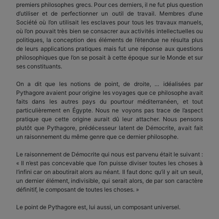
premiers philosophes grecs. Pour ces derniers, il ne fut plus question
d’utiliser et de perfectionner un outil de travail. Membres d’une
Société où l’on utilisait les esclaves pour tous les travaux manuels,
où l’on pouvait très bien se consacrer aux activités intellectuelles ou
politiques, la conception des éléments de l’étendue ne résulta plus
de leurs applications pratiques mais fut une réponse aux questions
philosophiques que l’on se posait à cette époque sur le Monde et sur
ses constituants.
On a dit que les notions de point, de droite, … idéalisées par
Pythagore avaient pour origine les voyages que ce philosophe avait
faits dans les autres pays du pourtour méditerranéen, et tout
particulièrement en Égypte. Nous ne voyons pas trace de l’aspect
pratique que cette origine aurait dû leur attacher. Nous pensons
plutôt que Pythagore, prédécesseur latent de Démocrite, avait fait
un raisonnement du même genre que ce dernier philosophe.
Le raisonnement de Démocrite qui nous est parvenu était le suivant :
« Il n’est pas concevable que l’on puisse diviser toutes les choses à
l’infini car on aboutirait alors au néant. Il faut donc qu’il y ait un seuil,
un dernier élément, indivisible, qui serait alors, de par son caractère
définitif, le composant de toutes les choses. »
Le point de Pythagore est, lui aussi, un composant universel.