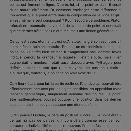
points qui forment la ligne. D’après lui, si le point existait, il serait
d’une nature différente. Or, comment envisager cette différence si
l’on admet que le point entre dans la composition de la ligne et qu’il
en est même le seul composant ? Pour résoudre ce problème, Platon
refusait de reconnaître la validité de la notion de point et concluait
que ce dernier n’était pas un être réel mais une fiction géométrique.
Ce qui est assez étonnant, c’est qu’Aristote, malgré son esprit positif,
ait manifesté l’opinion contraire. Pour lui, un être indivisible, tel que le
point, pouvait très bien exister. Il n’augmentait pas, comme l’avait
indiqué Zénon, la grandeur à laquelle il était ajouté, mais il en
augmentait le nombre. Il était aussi d’accord avec Pythagore pour
définir le point en tant que « unité ayant une position » mais il
ajoutait que, toutefois, le point ne pouvait avoir de lieu.
Ce « lieu » était, pour lui, la partie réelle de l’étendue qui pouvait être
effectivement occupée par les objets sensibles, en opposition avec
l’espace géométrique, uniquement domaine des figures. Le point,
être mathématique, pouvait occuper une position dans ce dernier
espace, mais il ne pouvait occuper une étendue réelle.
Qu’en pensait Euclide, le père du postulat ? Pour lui, le point était «
ce qui n’a pas de parties ». Il considérait comme essentiel son
caractère d’indivisibilité (et nous retrouvons là la confusion que nous
avons signalée). Mais il est aussi l’auteur de cette définition imagée :