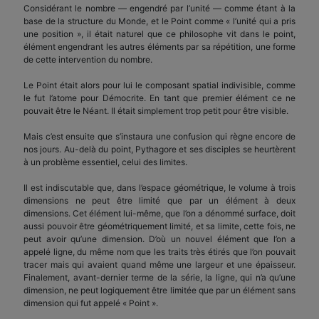
Considérant le nombre — engendré par l’unité — comme étant à la
base de la structure du Monde, et le Point comme « l’unité qui a pris
une position », il était naturel que ce philosophe vit dans le point,
élément engendrant les autres éléments par sa répétition, une forme
de cette intervention du nombre.
Le Point était alors pour lui le composant spatial indivisible, comme
le fut l’atome pour Démocrite. En tant que premier élément ce ne
pouvait être le Néant. Il était simplement trop petit pour être visible.
Mais c’est ensuite que s’instaura une confusion qui règne encore de
nos jours. Au-delà du point, Pythagore et ses disciples se heurtèrent
à un problème essentiel, celui des limites.
Il est indiscutable que, dans l’espace géométrique, le volume à trois
dimensions ne peut être limité que par un élément à deux
dimensions. Cet élément lui-même, que l’on a dénommé surface, doit
aussi pouvoir être géométriquement limité, et sa limite, cette fois, ne
peut avoir qu’une dimension. D’où un nouvel élément que l’on a
appelé ligne, du même nom que les traits très étirés que l’on pouvait
tracer mais qui avaient quand même une largeur et une épaisseur.
Finalement, avant-dernier terme de la série, la ligne, qui n’a qu’une
dimension, ne peut logiquement être limitée que par un élément sans
dimension qui fut appelé « Point ».