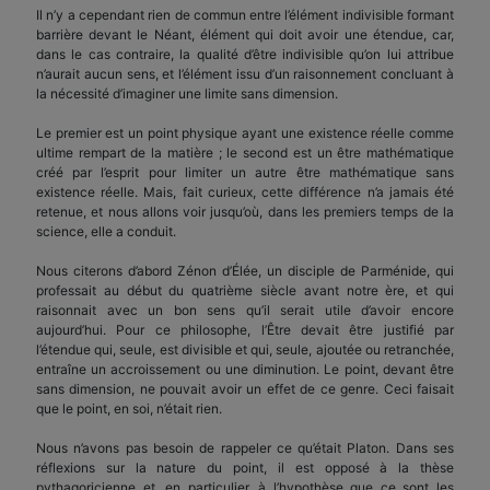
Il n’y a cependant rien de commun entre l’élément indivisible formant
barrière devant le Néant, élément qui doit avoir une étendue, car,
dans le cas contraire, la qualité d’être indivisible qu’on lui attribue
n’aurait aucun sens, et l’élément issu d’un raisonnement concluant à
la nécessité d’imaginer une limite sans dimension.
Le premier est un point physique ayant une existence réelle comme
ultime rempart de la matière ; le second est un être mathématique
créé par l’esprit pour limiter un autre être mathématique sans
existence réelle. Mais, fait curieux, cette différence n’a jamais été
retenue, et nous allons voir jusqu’où, dans les premiers temps de la
science, elle a conduit.
Nous citerons d’abord Zénon d’Élée, un disciple de Parménide, qui
professait au début du quatrième siècle avant notre ère, et qui
raisonnait avec un bon sens qu’il serait utile d’avoir encore
aujourd’hui. Pour ce philosophe, l’Être devait être justifié par
l’étendue qui, seule, est divisible et qui, seule, ajoutée ou retranchée,
entraîne un accroissement ou une diminution. Le point, devant être
sans dimension, ne pouvait avoir un effet de ce genre. Ceci faisait
que le point, en soi, n’était rien.
Nous n’avons pas besoin de rappeler ce qu’était Platon. Dans ses
réflexions sur la nature du point, il est opposé à la thèse
pythagoricienne et, en particulier, à l’hypothèse que ce sont les