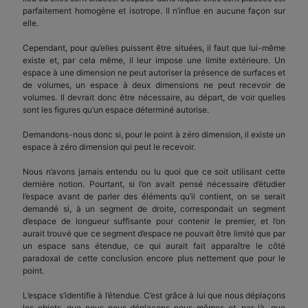
parfaitement homogène et isotrope. Il n’influe en aucune façon sur
elle.
Cependant, pour qu’elles puissent être situées, il faut que lui-même
existe et, par cela même, il leur impose une limite extérieure. Un
espace à une dimension ne peut autoriser la présence de surfaces et
de volumes, un espace à deux dimensions ne peut recevoir de
volumes. Il devrait donc être nécessaire, au départ, de voir quelles
sont les figures qu’un espace déterminé autorise.
Demandons-nous donc si, pour le point à zéro dimension, il existe un
espace à zéro dimension qui peut le recevoir.
Nous n’avons jamais entendu ou lu quoi que ce soit utilisant cette
dernière notion. Pourtant, si l’on avait pensé nécessaire d’étudier
l’espace avant de parler des éléments qu’il contient, on se serait
demandé si, à un segment de droite, correspondait un segment
d’espace de longueur suffisante pour contenir le premier, et l’on
aurait trouvé que ce segment d’espace ne pouvait être limité que par
un espace sans étendue, ce qui aurait fait apparaître le côté
paradoxal de cette conclusion encore plus nettement que pour le
point.
L’espace s’identifie à l’étendue. C’est grâce à lui que nous déplaçons
les objets, que nous nous déplaçons nous-mêmes et, par-là, que