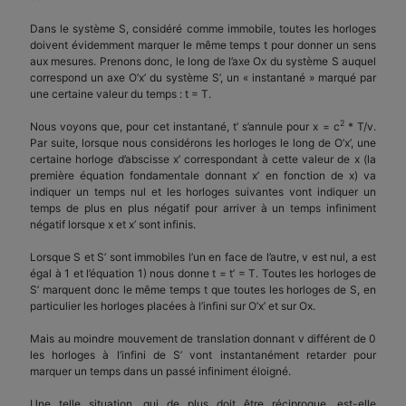
Dans le système S, considéré comme immobile, toutes les horloges
doivent évidemment marquer le même temps t pour donner un sens
aux mesures. Prenons donc, le long de l’axe Ox du système S auquel
correspond un axe O’x’ du système S’, un « instantané » marqué par
une certaine valeur du temps : t = T.
2
Nous voyons que, pour cet instantané, t’ s’annule pour x = c
* T/v.
Par suite, lorsque nous considérons les horloges le long de O’x’, une
certaine horloge d’abscisse x’ correspondant à cette valeur de x (la
première équation fondamentale donnant x’ en fonction de x) va
indiquer un temps nul et les horloges suivantes vont indiquer un
temps de plus en plus négatif pour arriver à un temps infiniment
négatif lorsque x et x’ sont infinis.
Lorsque S et S’ sont immobiles l’un en face de l’autre, v est nul, a est
égal à 1 et l’équation 1) nous donne t = t’ = T. Toutes les horloges de
S’ marquent donc le même temps t que toutes les horloges de S, en
particulier les horloges placées à l’infini sur O’x’ et sur Ox.
Mais au moindre mouvement de translation donnant v différent de 0
les horloges à l’infini de S’ vont instantanément retarder pour
marquer un temps dans un passé infiniment éloigné.
Une telle situation, qui de plus doit être réciproque, est-elle