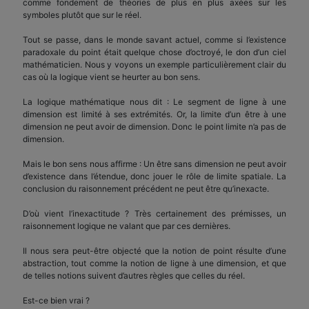
comme fondement de théories de plus en plus axées sur les
symboles plutôt que sur le réel.
Tout se passe, dans le monde savant actuel, comme si l’existence
paradoxale du point était quelque chose d’octroyé, le don d’un ciel
mathématicien. Nous y voyons un exemple particulièrement clair du
cas où la logique vient se heurter au bon sens.
La logique mathématique nous dit : Le segment de ligne à une
dimension est limité à ses extrémités. Or, la limite d’un être à une
dimension ne peut avoir de dimension. Donc le point limite n’a pas de
dimension.
Mais le bon sens nous affirme : Un être sans dimension ne peut avoir
d’existence dans l’étendue, donc jouer le rôle de limite spatiale. La
conclusion du raisonnement précédent ne peut être qu’inexacte.
D’où vient l’inexactitude ? Très certainement des prémisses, un
raisonnement logique ne valant que par ces dernières.
Il nous sera peut-être objecté que la notion de point résulte d’une
abstraction, tout comme la notion de ligne à une dimension, et que
de telles notions suivent d’autres règles que celles du réel.
Est-ce bien vrai ?