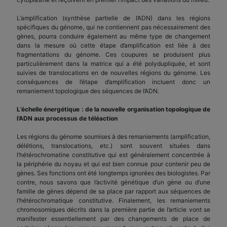
L’amplification (synthèse partielle de l’ADN) dans les régions
spécifiques du génome, qui ne contiennent pas nécessairement des
gènes, pourra conduire également au même type de changement
dans la mesure où cette étape d’amplification est liée à des
fragmentations du génome. Ces coupures se produisent plus
particulièrement dans la matrice qui a été polydupliquée, et sont
suivies de translocations en de nouvelles régions du génome. Les
conséquences de l’étape d’amplification incluent donc un
remaniement topologique des séquences de l’ADN.
L’échelle énergétique : de la nouvelle organisation topologique de
l’ADN aux processus de téléaction
Les régions du génome soumises à des remaniements (amplification,
délétions, translocations, etc.) sont souvent situées dans
l’hétérochromatine constitutive qui est généralement concentrée à
la périphérie du noyau et qui est bien connue pour contenir peu de
gènes. Ses fonctions ont été longtemps ignorées des biologistes. Par
contre, nous savons que l’activité génétique d’un gène ou d’une
famille de gènes dépend de sa place par rapport aux séquences de
l’hétérochromatique constitutive. Finalement, les remaniements
chromosomiques décrits dans la première partie de l’article vont se
manifester essentiellement par des changements de place de