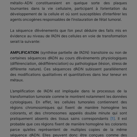
métallo-ADN constitueraient en quelque sorte des plaques
tournantes dans la vie cellulaire, participant à l’orientation du
développement de la cellule et où sont susceptibles d’interférer les
agents oncogènes responsables de l’instauration de l’état tumoral.
La séquence d’événements que l’on peut déduire des faits mis en
évidence au niveau de l’ADN des cellules en voie de transformation
serait la suivante:
AMPLIFICATION
(synthèse partielle de l’ADN) transitoire ou non de
certaines séquences d’ADN au cours d’événements physiologiques
(différenciation, dédifférenciation) ou pathologique (lésion, stress de
différente nature). Ces séquences d’ADN subissent parallèlement
des modifications qualitatives et quantitatives dans leur teneur en
métaux.
L’amplification de l’ADN est impliquée dans le processus de la
transformation tumorale comme le montrent notamment les données
cytologiques. En effet, les cellules tumorales contiennent des
régions chromosomiques qui fixent de manière homogène les
colorants, et des chromosomes appelés double minute qui sont
pratiquement absents des tissus sains correspondants
[1]
. Il est
probable que ces régions fixent de manière homogène les colorants
parce qu’elles représentent de multiples copies de la même
séquence d’ADN. Elles peuvent donc être conçues comme des