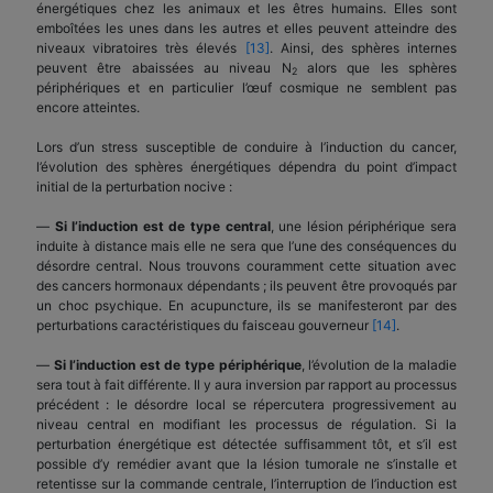
énergétiques chez les animaux et les êtres humains. Elles sont
emboîtées les unes dans les autres et elles peuvent atteindre des
niveaux vibratoires très élevés
[13]
. Ainsi, des sphères internes
peuvent être abaissées au niveau N
alors que les sphères
2
périphériques et en particulier l’œuf cosmique ne semblent pas
encore atteintes.
Lors d’un stress susceptible de conduire à l’induction du cancer,
l’évolution des sphères énergétiques dépendra du point d’impact
initial de la perturbation nocive :
—
Si l’induction est de type central
, une lésion périphérique sera
induite à distance mais elle ne sera que l’une des conséquences du
désordre central. Nous trouvons couramment cette situation avec
des cancers hormonaux dépendants ; ils peuvent être provoqués par
un choc psychique. En acupuncture, ils se manifesteront par des
perturbations caractéristiques du faisceau gouverneur
[14]
.
—
Si l’induction est de type périphérique
, l’évolution de la maladie
sera tout à fait différente. Il y aura inversion par rapport au processus
précédent : le désordre local se répercutera progressivement au
niveau central en modifiant les processus de régulation. Si la
perturbation énergétique est détectée suffisamment tôt, et s’il est
possible d’y remédier avant que la lésion tumorale ne s’installe et
retentisse sur la commande centrale, l’interruption de l’induction est