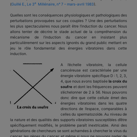
e
(
Guillé E., Le 3
Millénaire, n° 7 – mars-avril 1983
).
Quelles sont les conséquences physiologiques et pathologiques des
perturbations provoquées sur ces couples ? Une des perturbations
les plus spectaculaires nous paraît être l’induction du cancer. Nous
allons tenter de décrire le stade actuel de la compréhension du
mécanisme de l’induction du cancer en insistant plus
particulièrement sur les aspects ignorés du grand public mettant en
jeu le rôle fondamental des énergies vibratoires dans cette
induction.
A l’échelle vibratoire, la cellule
cancéreuse est caractérisée par une
énergie vibratoire spécifique D : 1, 2, 3,
4, que nous avons baptisée
la croix du
soufre
et dont les fréquences peuvent
s’échelonner de 2 à 56. Nous pouvons
donc dire que cette cellule émet des
énergies vibratoires dans les quatre
directions de l’espace, comparables à
celles du spermatozoïde. Au niveau de
la nature et des qualités des supports vibratoires susceptibles d’être
spécifiquement modifiés, le problème paraît inextricable. Ainsi des
générations de chercheurs se sont acharnées à chercher le virus du
cancer, les gènes du cancer, et même si nous ne pouvons parler de