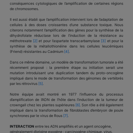
conséquences cytologiques de l’amplification de certaines régions
de chromosomes.
Il est aussi établi que l’amplification intervient lors de l’adaptation de
cellules à des doses croissantes d’une substance toxique. Nous
citerons notamment l’amplification des gènes pour la synthèse de la
dihydrofolate réductase lors de l’induction de la résistance au
méthotrexate
[2]
et pour l’aspartate transcarbamylase
[3]
et pour la
synthèse de la métallothionéine dans les cellules leucémiques
(Friend) résistantes au Cadmium
[4]
.
Dans ce même domaine, un modèle de transformation tumorale a été
récemment proposé : la première étape ou initiation serait une
mutation introduisant une duplication tandem du proto-oncogène
impliqué dans le mode de transformation des génomes de vertébrés
par les rétrovirus
[5]
.
Notre équipe avait montré en 1977 l’influence du processus
d’amplification de l’ADN de l’hôte dans l’induction de la tumeur de
crowngall chez les plantes supérieures
[6]
. Son rôle a été également
impliqué dans la transformation de fibroblastes d’embryon de poule
synchrones par le virus de Rous
[7]
.
INTERACTION
entre les ADN amplifiés et un agent oncogène,
généralement d’origine exogène : carcinogène chimique, virus,