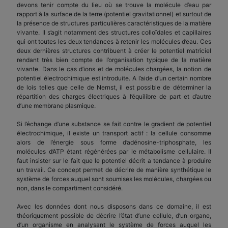
devons tenir compte du lieu où se trouve la molécule d’eau par
rapport à la surface de la terre (potentiel gravitationnel) et surtout de
la présence de structures particulières caractéristiques de la matière
vivante. Il s’agit notamment des structures colloïdales et capillaires
qui ont toutes les deux tendances à retenir les molécules d’eau. Ces
deux dernières structures contribuent à créer le potentiel matriciel
rendant très bien compte de l’organisation typique de la matière
vivante. Dans le cas d’ions et de molécules chargées, la notion de
potentiel électrochimique est introduite. A l’aide d’un certain nombre
de lois telles que celle de Nernst, il est possible de déterminer la
répartition des charges électriques à l’équilibre de part et d’autre
d’une membrane plasmique.
Si l’échange d’une substance se fait contre le gradient de potentiel
électrochimique, il existe un transport actif : la cellule consomme
alors de l’énergie sous forme d’adénosine-triphosphate, les
molécules d’ATP étant régénérées par le métabolisme cellulaire. Il
faut insister sur le fait que le potentiel décrit a tendance à produire
un travail. Ce concept permet de décrire de manière synthétique le
système de forces auquel sont soumises les molécules, chargées ou
non, dans le compartiment considéré.
Avec les données dont nous disposons dans ce domaine, il est
théoriquement possible de décrire l’état d’une cellule, d’un organe,
d’un organisme en analysant le système de forces auquel les