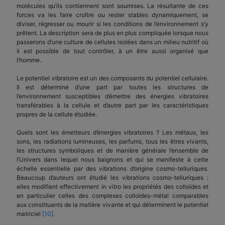
molécules qu’ils contiennent sont soumises. La résultante de ces
forces va les faire croître ou rester stables dynamiquement, se
diviser, régresser ou mourir si les conditions de l’environnement s’y
prêtent. La description sera de plus en plus compliquée lorsque nous
passerons d’une culture de cellules isolées dans un milieu nutritif où
il est possible de tout contrôler, à un être aussi organisé que
l’homme.
Le potentiel vibratoire est un des composants du potentiel cellulaire.
Il est déterminé d’une part par toutes les structures de
l’environnement susceptibles d’émettre des énergies vibratoires
transférables à la cellule et d’autre part par les caractéristiques
propres de la cellule étudiée.
Quels sont les émetteurs d’énergies vibratoires ? Les métaux, les
sons, les radiations lumineuses, les parfums, tous les êtres vivants,
les structures symboliques et de manière générale l’ensemble de
l’Univers dans lequel nous baignons et qui se manifeste à cette
échelle essentielle par des vibrations d’origine cosmo-telluriques.
Beaucoup d’auteurs ont étudié les vibrations cosmo-telluriques :
elles modifient effectivement in vitro les propriétés des colloïdes et
en particulier celles des complexes colloïdes-métal comparables
aux constituants de la matière vivante et qui déterminent le potentiel
matriciel
[10]
.