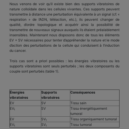
Nous venons de voir qu’il existe bien des supports vibratoires de
nature colloïdale dans les cellules vivantes. Ces supports peuvent
transmettre à distance une perturbation équivalente à un signal (cf. «
respiration » de l’ADN, téléaction, etc.), ils peuvent changer de
qualité, d’ordre topologique et acquérir ainsi la possibilité de
transmettre de nouveaux signaux auxquels ils étaient préalablement
insensibles. Maintenant nous disposons donc de tous les éléments
EV + SV nécessaires pour tenter d’appréhender la nature et le mode
d’action des perturbations de la cellule qui conduisent à l’induction
du cancer.
Trois cas sont a priori possibles : les énergies vibratoires ou les
supports vibratoires sont seuls perturbés ; les deux composants du
couple sont perturbés (table 1).
Énergies
Supports
Conséquences
vibratoires
vibratoires
EV
SV
Tissu sain
EV
SV
Tissu énergétiquement
t
tumoral
EV
SV
Tissu organiquement tumoral
t
EV
SV
Tissu tumoral
t
t