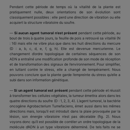
Pendant cette période de temps où la vitalité de la plante est
pratiquement nulle, deux orientations de son évolution sont
classiquement possibles : elle perd une direction de vibration ou elle
acquiert la structure vibratoire du soufre.
—
Si aucun agent tumoral n’est présent
pendant cette période, au
bout de trois à quatre jours, la feuille de pois a retrouvé sa vitalité (N
: 16) mais elle ne vibre plus que dans les huit directions du mercure
(D : a, b, c, d, e, f, g, h). Elle est devenue mercurienne. Le
changement d’ordre topologique de certaines séquences de son
ADN a entraîné une modification profonde de son mode de réception
et de transformation des signaux de l’environnement. Pour simplifier,
en luttant contre le stress, elle a changé de tempérament. Nous
pouvons conclure que la plante garde l’empreinte du stress qu’elle a
subi dans son information génétique.
—
Si un agent tumoral est présent
pendant cette période et réussit
à transformer les cellules végétales, la tumeur émettra alors dans les
quatre directions du soufre (D : 1, 2, 3, 4). L’agent tumoral, la bactérie
oncogène Agrobacterium Tumefaciens, émet aussi dans les mêmes
directions mais, lorsqu’il est introduit dans la plaie provoquée par la
lésion, son énergie vibratoire n’est pas décelable (fig. 2). Nous
voyons donc qu’il est possible de corréler un ordre topologique de la
molécule d’ADN à un type vibratoire déterminé. De tels faits ne se