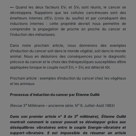
—
Quand les deux facteurs EV
et SV
sont réunis, le cancer se
t
t
développera. Rappelons que les cellules cancéreuses sont des
émetteurs internes d’EV
(croix du soufre) et par conséquent des
t
inductions internes : cette propriété devrait nous permettre de
comprendre la propagation de proche en proche du cancer et
l’induction des métastases.
Dans notre prochain article, nous donnerons des exemples
d’induction du cancer soit dans le monde végétal, soit dans le monde
animal. Nous en déduirons des conséquences pour le diagnostic
précoce du cancer et le choix des thérapeutiques susceptibles d’être
appliquées lorsque le couple nocif EV
+ SV
est détecté tôt.
t
t
Prochain article : exemples d’induction du cancer chez les végétaux
et les animaux.
Processus d’induction du cancer par Étienne Guillé
e
o
(Revue 3
Millénaire – ancienne série. N
9. Juillet-Août 1983)
e
Dans son premier article n° 8 de 3
millénaire), Étienne Guillé
montrait comment le cancer pouvait se développer grâce aux
déséquilibres vibratoires entre le couple Energie-vibratoire et
support-vibratoire. Il est impossible de résumer un article