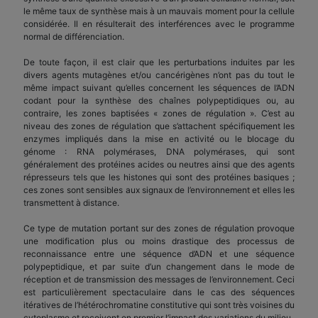
le même taux de synthèse mais à un mauvais moment pour la cellule
considérée. Il en résulterait des interférences avec le programme
normal de différenciation.
De toute façon, il est clair que les perturbations induites par les
divers agents mutagènes et/ou cancérigènes n’ont pas du tout le
même impact suivant qu’elles concernent les séquences de l’ADN
codant pour la synthèse des chaînes polypeptidiques ou, au
contraire, les zones baptisées « zones de régulation ». C’est au
niveau des zones de régulation que s’attachent spécifiquement les
enzymes impliqués dans la mise en activité ou le blocage du
génome : RNA polymérases, DNA polymérases, qui sont
généralement des protéines acides ou neutres ainsi que des agents
répresseurs tels que les histones qui sont des protéines basiques ;
ces zones sont sensibles aux signaux de l’environnement et elles les
transmettent à distance.
Ce type de mutation portant sur des zones de régulation provoque
une modification plus ou moins drastique des processus de
reconnaissance entre une séquence d’ADN et une séquence
polypeptidique, et par suite d’un changement dans le mode de
réception et de transmission des messages de l’environnement. Ceci
est particulièrement spectaculaire dans le cas des séquences
itératives de l’hétérochromatine constitutive qui sont très voisines du
cytoplasme et reçoivent en premier l’impact des variations du milieu.