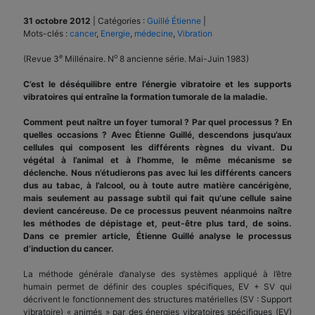
31 octobre 2012
|
Catégories :
Guillé Étienne
|
Mots-clés :
cancer
,
Energie
,
médecine
,
Vibration
e
o
(Revue 3
Millénaire. N
8 ancienne série. Mai-Juin 1983)
C’est le déséquilibre entre l’énergie vibratoire et les supports
vibratoires qui entraîne la formation tumorale de la maladie.
Comment peut naître un foyer tumoral ? Par quel processus ? En
quelles occasions ? Avec Étienne Guillé, descendons jusqu’aux
cellules qui composent les différents règnes du vivant. Du
végétal à l’animal et à l’homme, le même mécanisme se
déclenche. Nous n’étudierons pas avec lui les différents cancers
dus au tabac, à l’alcool, ou à toute autre matière cancérigène,
mais seulement au passage subtil qui fait qu’une cellule saine
devient cancéreuse. De ce processus peuvent néanmoins naître
les méthodes de dépistage et, peut-être plus tard, de soins.
Dans ce premier article, Étienne Guillé analyse le processus
d’induction du cancer.
La méthode générale d’analyse des systèmes appliqué à l’être
humain permet de définir des couples spécifiques, EV + SV qui
décrivent le fonctionnement des structures matérielles (SV : Support
vibratoire) « animés » par des énergies vibratoires spécifiques (EV)