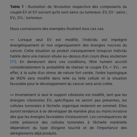
Table 1
: Illustration de l’évolution respective des composants du
couple EV et SV suivant qu’ils sont sains ou tumoraux. EV, SV : sains ;
EV
, SV
: tumoraux.
t
t
Nous connaissons des exemples illustrant tous ces cas.
—
Lorsque seul EV est modifié, l’individu est imprégné
énergétiquement et non organiquement des énergies nocives du
cancer. Cette situation se produit classiquement lorsqu’un individu
habite dans une maison située au-dessus d’un cours d’eau souterrain
[11]
. En demeurant dans ces conditions, l’être humain accroît
considérablement la probabilité de réaliser le couple EV
+ SV
: en
t
t
effet, à la suite d’un stress de nature fort variée, l’ordre topologique
de l’ADN sera modifié dans telle ou telle cellule et la situation
favorable pour le développement du cancer sera ainsi créée.
—
Inversement si seul le support vibratoire est modifié, tant que les
énergies vibratoires EV
spécifiques ne seront pas présentes, les
t
cellules tumorales à l’échelle organique resteront en sommeil. Elles
auront tendance à se développer de manière plus ou moins invasive
dès que les énergies favorables s’instaureront. Les conséquences de
cette présence des cellules tumorales à l’échelle matérielle
dépendront du type d’organe touché et de l’importance des
dérèglements déjà produits.