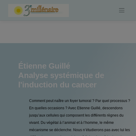
Skip
to
content
Étienne Guillé
Analyse systémique de
l'induction du cancer
Comment peut naître un foyer tumoral ? Par quel processus ?
En quelles occasions ? Avec Etienne Guillé, descendons
jusqu’aux cellules qui composent les différents règnes du
vivant. Du végétal à l’animal et à l’homme, le même
mécanisme se déclenche. Nous n’étudierons pas avec lui les