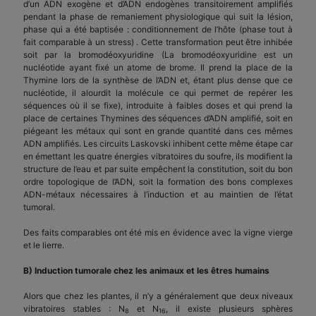
d’un ADN exogène et d’ADN endogènes transitoirement amplifiés
pendant la phase de remaniement physiologique qui suit la lésion,
phase qui a été baptisée : conditionnement de l’hôte (phase tout à
fait comparable à un stress) . Cette transformation peut être inhibée
soit par la bromodéoxyuridine (La bromodéoxyuridine est un
nucléotide ayant fixé un atome de brome. Il prend la place de la
Thymine lors de la synthèse de l’ADN et, étant plus dense que ce
nucléotide, il alourdit la molécule ce qui permet de repérer les
séquences où il se fixe), introduite à faibles doses et qui prend la
place de certaines Thymines des séquences d’ADN amplifié, soit en
piégeant les métaux qui sont en grande quantité dans ces mêmes
ADN amplifiés. Les circuits Laskovski inhibent cette même étape car
en émettant les quatre énergies vibratoires du soufre, ils modifient la
structure de l’eau et par suite empêchent la constitution, soit du bon
ordre topologique de l’ADN, soit la formation des bons complexes
ADN-métaux nécessaires à l’induction et au maintien de l’état
tumoral.
Des faits comparables ont été mis en évidence avec la vigne vierge
et le lierre.
B) Induction tumorale chez les animaux et les êtres humains
Alors que chez les plantes, il n’y a généralement que deux niveaux
vibratoires stables : N
et N
, il existe plusieurs sphères
8
16