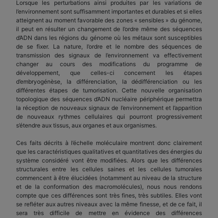
Lorsque les perturbations ainsi produites par les variations de
l’environnement sont suffisamment importantes et durables et si elles
atteignent au moment favorable des zones « sensibles » du génome,
il peut en résulter un changement de l’ordre même des séquences
d’ADN dans les régions du génome où les métaux sont susceptibles
de se fixer. La nature, l’ordre et le nombre des séquences de
transmission des signaux de l’environnement va effectivement
changer au cours des modifications du programme de
développement, que celles-ci concernent les étapes
d’embryogénèse, la différenciation, la dédifférenciation ou les
différentes étapes de tumorisation. Cette nouvelle organisation
topologique des séquences d’ADN nucléaire périphérique permettra
la réception de nouveaux signaux de l’environnement et l’apparition
de nouveaux rythmes cellulaires qui pourront progressivement
s’étendre aux tissus, aux organes et aux organismes.
Ces faits décrits à l’échelle moléculaire montrent donc clairement
que les caractéristiques qualitatives et quantitatives des énergies du
système considéré vont être modifiées. Alors que les différences
structurales entre les cellules saines et les cellules tumorales
commencent à être élucidées (notamment au niveau de la structure
et de la conformation des macromolécules), nous nous rendons
compte que ces différences sont très fines, très subtiles. Elles vont
se refléter aux autres niveaux avec la même finesse, et de ce fait, il
sera très difficile de mettre en évidence des différences