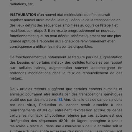
radiations, etc.
INSTAURATION
d’un nouvel état moléculaire que l’on pourrait
baptiser nouvel ordre moléculaire qui découle de la transposition en
des lieux définis des séquences amplifiées au cours de l’étape 1 et
modifiées par l’étape 2. Il en résulte progressivement un nouveau
fonctionnement que l’on peut décrire schématiquement par une plus
grande aptitude à répondre aux signaux de l’environnement et en
conséquence à utiliser les métabolites disponibles.
Ce fonctionnement va notamment se traduire par une augmentation
des besoins en certains métaux des cellules tumorales par rapport
aux cellules saines, augmentation souvent accompagnée de
profondes modifications dans le taux de renouvellement de ces
métaux.
Deux articles récents suggèrent que certains cancers humains et
animaux pourraient être induits par des transpositions génétiques
plutôt que par des mutations
[8]
. Ainsi dans le cas de cancers induits
par des virus, l’induction du cancer serait associée à des
réarrangements d’ADN qui entraînent l’expression accrue de gènes
cellulaires normaux. L’hypothèse retenue par ces auteurs est que
l’intégration des séquences d’ADN de l’agent oncogène à une «
mauvaise » place ou dans une « mauvaise » cellule entraîne soit la
synthèse d’une quantité excessive d’un produit cellulaire normal, soit