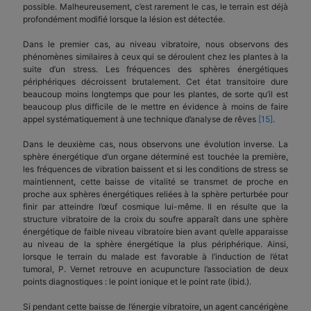
possible. Malheureusement, c’est rarement le cas, le terrain est déjà
profondément modifié lorsque la lésion est détectée.
Dans le premier cas, au niveau vibratoire, nous observons des
phénomènes similaires à ceux qui se déroulent chez les plantes à la
suite d’un stress. Les fréquences des sphères énergétiques
périphériques décroissent brutalement. Cet état transitoire dure
beaucoup moins longtemps que pour les plantes, de sorte qu’il est
beaucoup plus difficile de le mettre en évidence à moins de faire
appel systématiquement à une technique d’analyse de rêves
[15]
.
Dans le deuxième cas, nous observons une évolution inverse. La
sphère énergétique d’un organe déterminé est touchée la première,
les fréquences de vibration baissent et si les conditions de stress se
maintiennent, cette baisse de vitalité se transmet de proche en
proche aux sphères énergétiques reliées à la sphère perturbée pour
finir par atteindre l’œuf cosmique lui-même. Il en résulte que la
structure vibratoire de la croix du soufre apparaît dans une sphère
énergétique de faible niveau vibratoire bien avant qu’elle apparaisse
au niveau de la sphère énergétique la plus périphérique. Ainsi,
lorsque le terrain du malade est favorable à l’induction de l’état
tumoral, P. Vernet retrouve en acupuncture l’association de deux
points diagnostiques : le point ionique et le point rate (ibid.).
Si pendant cette baisse de l’énergie vibratoire, un agent cancérigène