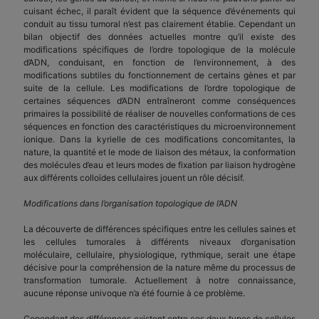
cuisant échec, il paraît évident que la séquence d’événements qui
conduit au tissu tumoral n’est pas clairement établie. Cependant un
bilan objectif des données actuelles montre qu’il existe des
modifications spécifiques de l’ordre topologique de la molécule
d’ADN, conduisant, en fonction de l’environnement, à des
modifications subtiles du fonctionnement de certains gènes et par
suite de la cellule. Les modifications de l’ordre topologique de
certaines séquences d’ADN entraîneront comme conséquences
primaires la possibilité de réaliser de nouvelles conformations de ces
séquences en fonction des caractéristiques du microenvironnement
ionique. Dans la kyrielle de ces modifications concomitantes, la
nature, la quantité et le mode de liaison des métaux, la conformation
des molécules d’eau et leurs modes de fixation par liaison hydrogène
aux différents colloïdes cellulaires jouent un rôle décisif.
Modifications dans l’organisation topologique de l’ADN
La découverte de différences spécifiques entre les cellules saines et
les cellules tumorales à différents niveaux d’organisation
moléculaire, cellulaire, physiologique, rythmique, serait une étape
décisive pour la compréhension de la nature même du processus de
transformation tumorale. Actuellement à notre connaissance,
aucune réponse univoque n’a été fournie à ce problème.
Cependant des différences existent entre ces deux types de cellules