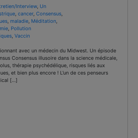
tretien/Interview
,
Un
strique
,
cancer
,
Consensus
,
ues
,
maladie
,
Méditation
,
mie
,
Pollution
iques
,
Vaccin
ssionnant avec un médecin du Midwest. Un épisode
ensus Consensus illusoire dans la science médicale,
lus, thérapie psychédélique, risques liés aux
s, et bien plus encore ! L’un de ces penseurs
ical […]