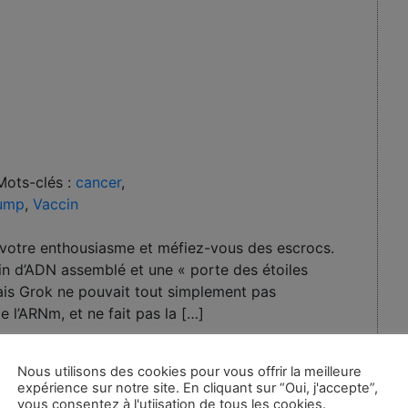
Mots-clés :
cancer
,
ump
,
Vaccin
ez votre enthousiasme et méfiez-vous des escrocs.
rin d’ADN assemblé et une « porte des étoiles
mais Grok ne pouvait tout simplement pas
 l’ARNm, et ne fait pas la […]
Nous utilisons des cookies pour vous offrir la meilleure
expérience sur notre site. En cliquant sur “Oui, j'accepte”,
vous consentez à l'utiisation de tous les cookies.