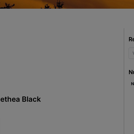
R
N
N
Alethea Black