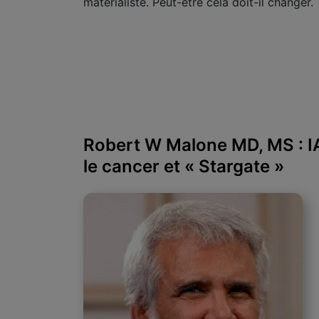
matérialiste. Peut-être cela doit-il changer.
Robert W Malone MD, MS : I
le cancer et « Stargate »