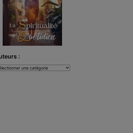
uteurs :
teurs