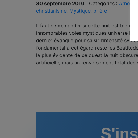
30 septembre 2010
|
Catégories :
Arnold 
christianisme
,
Mystique
,
prière
Il faut se demander si cette nuit est bien év
innombrables voies mystiques universelles san
dernier évangile pour saisir l’intensité symbo
fondamental à cet égard reste les Béatitudes
la plus évidente de ce qu’est la nuit obscu
artificielle, mais un renversement total des 
S'ins