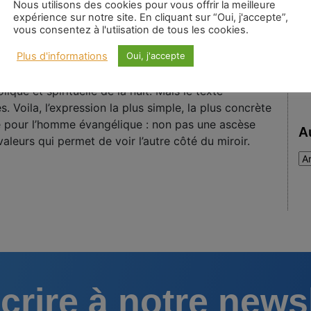
Nous utilisons des cookies pour vous offrir la meilleure
Simon-pierre
|
Mots-clés :
expérience sur notre site. En cliquant sur “Oui, j'accepte”,
vous consentez à l'utiisation de tous les cookies.
Plus d'informations
Oui, j'accepte
angélique où si au contraire elle est une de ces
s rapport avec la vie de Jésus. Il suffit de relire le
lique et spirituelle de la nuit. Mais le texte
. Voila, l’expression la plus simple, la plus concrète
re pour l’homme évangélique : non pas une ascèse
A
valeurs qui permet de voir l’autre côté du miroir.
Au
:
crire à notre news