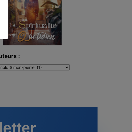
uteurs :
teurs
letter