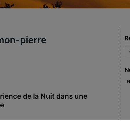
mon-pierre
R
N
N
rience de la Nuit dans une
se