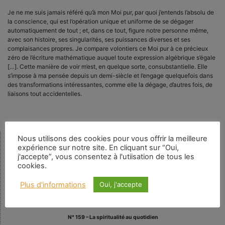
Je ne me suis jamais référé qu’à mon Moi pur, par quoi j’entends l’absolu de
la conscience, qui est l’opération unique et uniforme de se dégager
automatiquement de tout ; et, dans ce tout, figure notre personne même,
avec son histoire, ses singularités, ses puissances diverses et ses
complaisances propres. Je compare volontiers ce Moi pur à ce précieux
zéro de l’écriture mathématique auquel toute expression algébrique s’égale
[…]. Cette manière de voir m’est, en quelque sorte, consubstantielle. Elle
s’impose à ma pensée depuis un demi-siècle et l’engage quelquefois dans
des transformations intéressantes, comme elle la dégage, d’autres fois, de
liaisons tout accidentelles.
Nous utilisons des cookies pour vous offrir la meilleure
expérience sur notre site. En cliquant sur “Oui,
Rechercher
j'accepte”, vous consentez à l'utiisation de tous les
cookies.
Plus d'informations
Oui, j'accepte
Numéro en cours
N° 159 – La spiritualité au quotidien