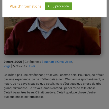
Plus d'informations
Oui, j'accepte
9 mars 2009
|
Catégories :
Bouchart d'Orval Jean
,
Virgil
|
Mots-clés :
Eveil
Ce n’était pas une expérience ; c’est venu comme cela. Pour moi, ce n’était
pas une expérience. Je ne m’attendais à rien. C’est arrivé spontanément, le
matin. Je ne savais pas ce que c’était, mais c’était quelque chose de très
grand, d’immense. Je n’avais jamais entendu parler d’une telle chose.
C’était beau, très beau. C’était une joie. C’était quelque chose d’autre,
quelque chose de formidable.