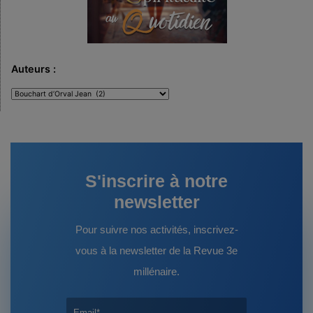
Auteurs :
Auteurs
:
S'inscrire à notre
newsletter
Pour suivre nos activités, inscrivez-
vous à la newsletter de la Revue 3e
millénaire.