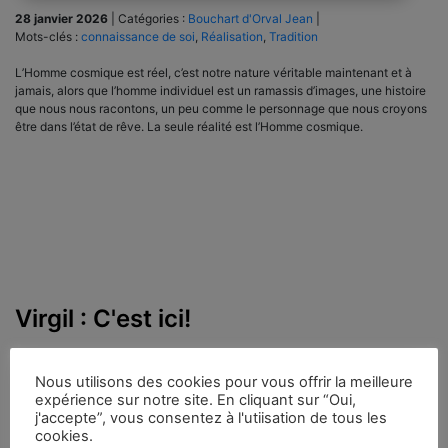
28 janvier 2026
|
Catégories :
Bouchart d'Orval Jean
|
Mots-clés :
connaissance de soi
,
Réalisation
,
Tradition
L’Homme cosmique est réel, c’est notre nature véritable maintenant et à
jamais, alors que l’homme individuel est un ramassis d’images, une histoire
que nous nous racontons, un peu comme le personnage que nous croyons
être dans l’état de rêve. La seule réalité est l’Homme cosmique.
Virgil : C'est ici!
Nous utilisons des cookies pour vous offrir la meilleure
expérience sur notre site. En cliquant sur “Oui,
j'accepte”, vous consentez à l'utiisation de tous les
cookies.