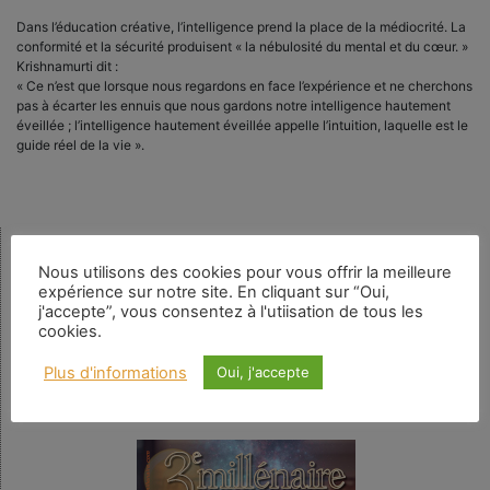
Dans l’éducation créative, l’intelligence prend la place de la médiocrité. La
conformité et la sécurité produisent « la nébulosité du mental et du cœur. »
Krishnamurti dit :
« Ce n’est que lorsque nous regardons en face l’expérience et ne cherchons
pas à écarter les ennuis que nous gardons notre intelligence hautement
éveillée ; l’intelligence hautement éveillée appelle l’intuition, laquelle est le
guide réel de la vie ».
Rechercher
Nous utilisons des cookies pour vous offrir la meilleure
expérience sur notre site. En cliquant sur “Oui,
j'accepte”, vous consentez à l'utiisation de tous les
cookies.
Plus d'informations
Oui, j'accepte
Numéro en cours
N° 159 – La spiritualité au quotidien