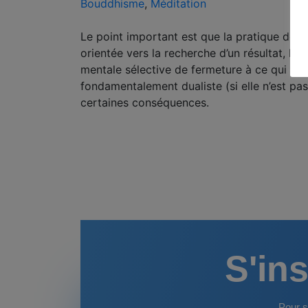
Bouddhisme
,
Méditation
Le point important est que la pratique de l
orientée vers la recherche d’un résultat, la 
mentale sélective de fermeture à ce qui n’es
fondamentalement dualiste (si elle n’est p
certaines conséquences.
S'ins
Pour s