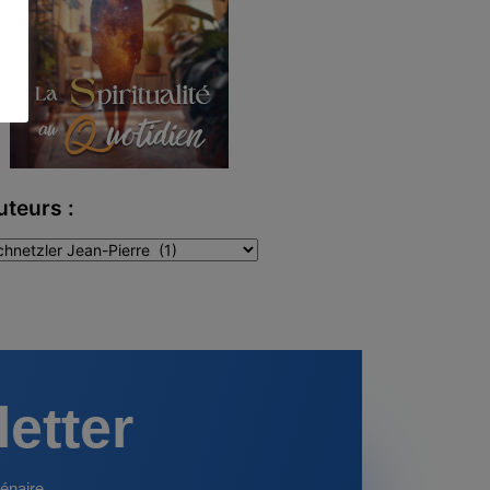
uteurs :
teurs
letter
énaire.