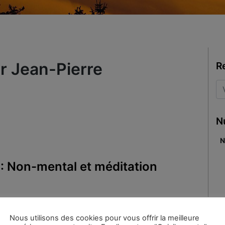
r Jean-Pierre
R
N
N
 : Non-mental et méditation
ean-Pierre
|
Mots-clés :
Nous utilisons des cookies pour vous offrir la meilleure