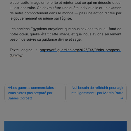
placer cette image en priorité et rejeter tout ce qui en découle et qui
lui est contraire. Ce devrait être une quête individuelle et un examen
de notre comportement dans le monde — pas une action dictée par
le gouvernement ou même par l’Église.
Les anciens Égyptiens croyaient que nous savions tous, au fond de
notre cœur, quelle était cette image, et que nous avions seulement
besoin de suivre sa guidance divine et sage.
Texte original :
https://off-guardian.org/2025/03/08/its-progress-
dummy/
Navigation
Les guerres commerciales :
Nul besoin de réfléchir pour agir
vous n’êtes pas préparé par
intelligemment ! par Martin Ratte
de
James Corbett
l’article