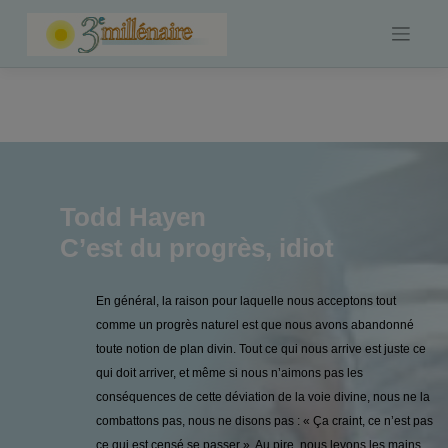
Skip
to
content
Todd Hayen
C’est du progrès, idiot
En général, la raison pour laquelle nous acceptons tout
comme un progrès naturel est que nous avons abandonné
toute notion de plan divin. Tout ce qui nous arrive est juste ce
qui doit arriver, et même si nous n’aimons pas les
conséquences de cette déviation de la voie divine, nous ne la
combattons pas, nous ne disons pas : « Ça craint, ce n’est pas
ce qui est censé se passer ». Au pire, nous levons les mains