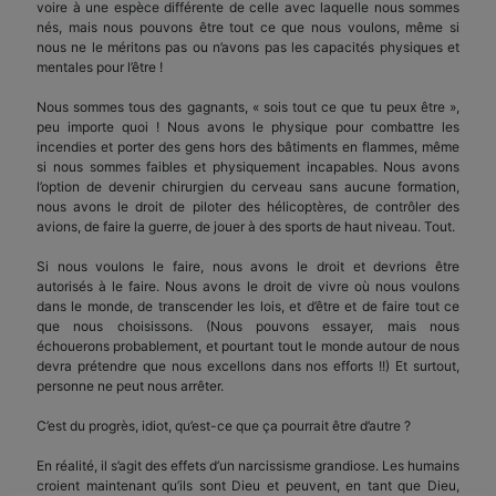
voire à une espèce différente de celle avec laquelle nous sommes
nés, mais nous pouvons être tout ce que nous voulons, même si
nous ne le méritons pas ou n’avons pas les capacités physiques et
mentales pour l’être !
Nous sommes tous des gagnants, « sois tout ce que tu peux être »,
peu importe quoi ! Nous avons le physique pour combattre les
incendies et porter des gens hors des bâtiments en flammes, même
si nous sommes faibles et physiquement incapables. Nous avons
l’option de devenir chirurgien du cerveau sans aucune formation,
nous avons le droit de piloter des hélicoptères, de contrôler des
avions, de faire la guerre, de jouer à des sports de haut niveau. Tout.
Si nous voulons le faire, nous avons le droit et devrions être
autorisés à le faire. Nous avons le droit de vivre où nous voulons
dans le monde, de transcender les lois, et d’être et de faire tout ce
que nous choisissons. (Nous pouvons essayer, mais nous
échouerons probablement, et pourtant tout le monde autour de nous
devra prétendre que nous excellons dans nos efforts !!) Et surtout,
personne ne peut nous arrêter.
C’est du progrès, idiot, qu’est-ce que ça pourrait être d’autre ?
En réalité, il s’agit des effets d’un narcissisme grandiose. Les humains
croient maintenant qu’ils sont Dieu et peuvent, en tant que Dieu,