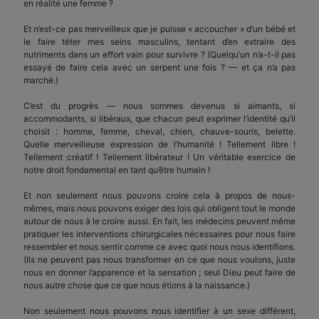
en réalité une femme ?
Et n’est-ce pas merveilleux que je puisse « accoucher » d’un bébé et
le faire téter mes seins masculins, tentant d’en extraire des
nutriments dans un effort vain pour survivre ? (Quelqu’un n’a-t-il pas
essayé de faire cela avec un serpent une fois ? — et ça n’a pas
marché.)
C’est du progrès — nous sommes devenus si aimants, si
accommodants, si libéraux, que chacun peut exprimer l’identité qu’il
choisit : homme, femme, cheval, chien, chauve-souris, belette.
Quelle merveilleuse expression de l’humanité ! Tellement libre !
Tellement créatif ! Tellement libérateur ! Un véritable exercice de
notre droit fondamental en tant qu’être humain !
Et non seulement nous pouvons croire cela à propos de nous-
mêmes, mais nous pouvons exiger des lois qui obligent tout le monde
autour de nous à le croire aussi. En fait, les médecins peuvent même
pratiquer les interventions chirurgicales nécessaires pour nous faire
ressembler et nous sentir comme ce avec quoi nous nous identifions.
(Ils ne peuvent pas nous transformer en ce que nous voulons, juste
nous en donner l’apparence et la sensation ; seul Dieu peut faire de
nous autre chose que ce que nous étions à la naissance.)
Non seulement nous pouvons nous identifier à un sexe différent,