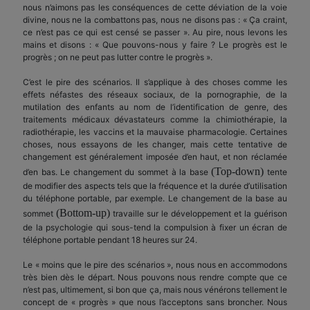
nous n’aimons pas les conséquences de cette déviation de la voie
divine, nous ne la combattons pas, nous ne disons pas : « Ça craint,
ce n’est pas ce qui est censé se passer ». Au pire, nous levons les
mains et disons : « Que pouvons-nous y faire ? Le progrès est le
progrès ; on ne peut pas lutter contre le progrès ».
C’est le pire des scénarios. Il s’applique à des choses comme les
effets néfastes des réseaux sociaux, de la pornographie, de la
mutilation des enfants au nom de l’identification de genre, des
traitements médicaux dévastateurs comme la chimiothérapie, la
radiothérapie, les vaccins et la mauvaise pharmacologie. Certaines
choses, nous essayons de les changer, mais cette tentative de
changement est généralement imposée d’en haut, et non réclamée
(
Top-down
)
d’en bas. Le changement du sommet à la base
tente
de modifier des aspects tels que la fréquence et la durée d’utilisation
du téléphone portable, par exemple. Le changement de la base au
(
Bottom-up)
sommet
travaille sur le développement et la guérison
de la psychologie qui sous-tend la compulsion à fixer un écran de
téléphone portable pendant 18 heures sur 24.
Le « moins que le pire des scénarios », nous nous en accommodons
très bien dès le départ. Nous pouvons nous rendre compte que ce
n’est pas, ultimement, si bon que ça, mais nous vénérons tellement le
concept de « progrès » que nous l’acceptons sans broncher. Nous