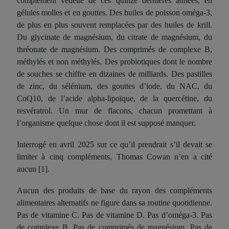
complément vedette de ces quinze dernières années, en
gélules molles et en gouttes. Des huiles de poisson oméga-3,
de plus en plus souvent remplacées par des huiles de krill.
Du glycinate de magnésium, du citrate de magnésium, du
thréonate de magnésium. Des comprimés de complexe B,
méthylés et non méthylés. Des probiotiques dont le nombre
de souches se chiffre en dizaines de milliards. Des pastilles
de zinc, du sélénium, des gouttes d’iode, du NAC, du
CoQ10, de l’acide alpha-lipoïque, de la quercétine, du
resvératrol. Un mur de flacons, chacun promettant à
l’organisme quelque chose dont il est supposé manquer.
Interrogé en avril 2025 sur ce qu’il prendrait s’il devait se
limiter à cinq compléments, Thomas Cowan n’en a cité
aucun [1].
Aucun des produits de base du rayon des compléments
alimentaires alternatifs ne figure dans sa routine quotidienne.
Pas de vitamine C. Pas de vitamine D. Pas d’oméga-3. Pas
de complexe B. Pas de comprimés de magnésium. Pas de