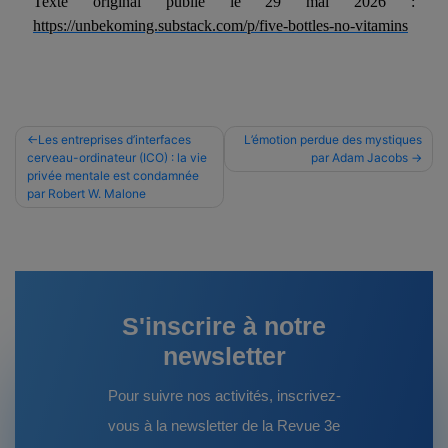
Texte original publié le 29 mai 2026 :
https://unbekoming.substack.com/p/five-bottles-no-vitamins
Navigation
Les entreprises d’interfaces
L’émotion perdue des mystiques
cerveau-ordinateur (ICO) : la vie
par Adam Jacobs
de
privée mentale est condamnée
l’article
par Robert W. Malone
S'inscrire à notre
newsletter
Pour suivre nos activités, inscrivez-
vous à la newsletter de la Revue 3e