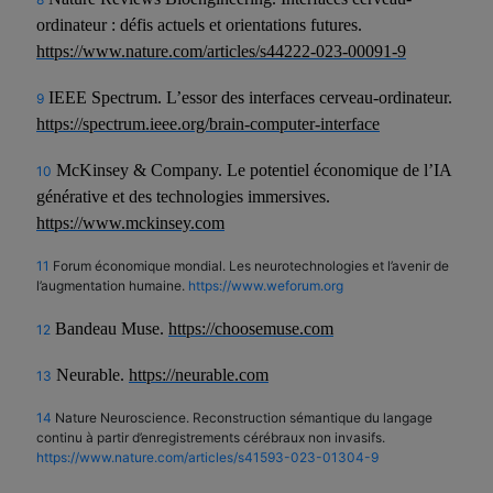
ordinateur : défis actuels et orientations futures.
https://www.nature.com/articles/s44222-023-00091-9
IEEE Spectrum. L’essor des interfaces cerveau-ordinateur.
9
https://spectrum.ieee.org/brain-computer-interface
McKinsey & Company. Le potentiel économique de l’IA
10
générative et des technologies immersives.
https://www.mckinsey.com
11
Forum économique mondial. Les neurotechnologies et l’avenir de
l’augmentation humaine.
https://www.weforum.org
Bandeau Muse.
https://choosemuse.com
12
Neurable.
https://neurable.com
13
14
Nature Neuroscience. Reconstruction sémantique du langage
continu à partir d’enregistrements cérébraux non invasifs.
https://www.nature.com/articles/s41593-023-01304-9