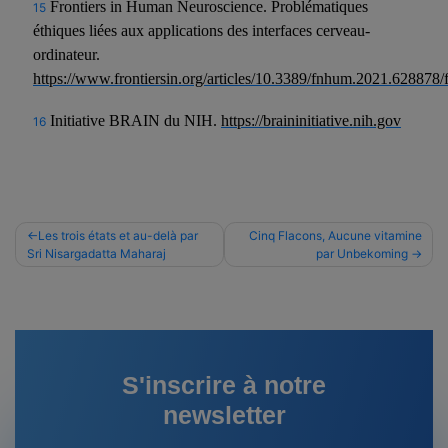
Frontiers in Human Neuroscience. Problématiques
15
éthiques liées aux applications des interfaces cerveau-
ordinateur.
https://www.frontiersin.org/articles/10.3389/fnhum.2021.628878/f
Initiative BRAIN du NIH.
https://braininitiative.nih.gov
16
Navigation
Les trois états et au-delà par
Cinq Flacons, Aucune vitamine
Sri Nisargadatta Maharaj
par Unbekoming
de
l’article
S'inscrire à notre
newsletter