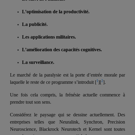
L’optimisation de la productivité.
La p
ublicité.
Les a
pplications militaires.
L’a
mélioration des capacités cognitives.
La s
urveillance.
Le marché de la paralysie est la porte d’entrée morale par
1
2
laquelle le reste de ce programme s’introduit [
][
].
Une fois
cela
compris, la frénésie actuelle commence à
prendre tout son sens.
Considérez le paysage qui se dessine actuellement. Des
entreprises telles que Neuralink, Synchron, Precision
Neuroscience, Blackrock Neurotech et Kernel
sont
toutes