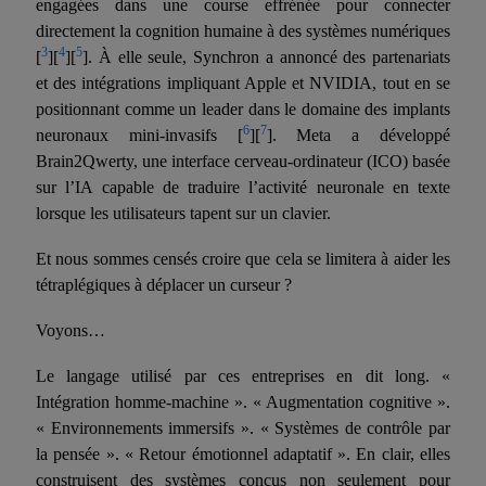
engagées dans
une course effrénée pour connecter
directement la cognition humaine à des systèmes numériques
3
4
5
[
][
][
]. À elle seule, Synchron a annoncé des partenariats
et des intégrations impliquant Apple et NVIDIA, tout en se
positionnant comme un leader dans le domaine des implants
6
7
neuronaux mini-invasifs [
][
]. Meta a développé
Brain2Qwerty, une interface cerveau-ordinateur (ICO) basée
sur l’IA capable de traduire l’activité neuronale en texte
lorsque les utilisateurs tapent sur un clavier.
Et nous sommes censés croire que cela se limitera à aider les
tétraplégiques à déplacer un curseur ?
Voyons
…
Le langage utilisé par ces entreprises en dit long. «
Intégration homme-machine ». « Augmentation cognitive ».
« Environnements immersifs ». « Systèmes de contrôle par
la pensée ». « Retour émotionnel adaptatif ». En clair, elles
construisent des systèmes conçus non seulement pour