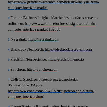
https://www.grandviewresearch.com/industry-analysis/brain-
computer-interface-market
Fortune Business Insights. Marché des interfaces cerveau-
2
ordinateur.
https://www.fortunebusinessinsights.com/brain-
computer-interface-market-102556
Neuralink.
https://neuralink.com
3
Blackrock Neurotech.
https://blackrockneurotech.com
4
Precision Neuroscience.
https://precisionneuro.io
5
Synchron.
https://synchron.com
6
CNBC. Synchron s’intègre aux technologies
7
d’accessibilité d’Apple.
https://www.cnbc.com/2024/07/30/synchron-apple-brain-
computer-interface.html
Nature Reviews Bioengineering. Interfaces cerveau-
8