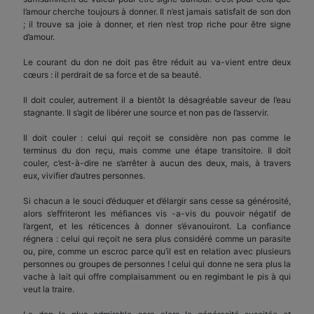
l’amour cherche toujours à donner. Il n’est ja­mais satisfait de son don
; il trouve sa joie à donner, et rien n’est trop riche pour être signe
d’amour.
Le courant du don ne doit pas être réduit au va-vient entre deux
cœurs : il perdrait de sa force et de sa beauté.
Il doit couler, autrement il a bientôt la désagréable saveur de l’eau
stagnante. Il s’agit de libérer une source et non pas de l’asservir.
Il doit couler : celui qui reçoit se considère non pas comme le
terminus du don reçu, mais comme une étape transitoire. Il doit
couler, c’est-à-dire ne s’arrêter à aucun des deux, mais, à travers
eux, vivifier d’autres personnes.
Si chacun a le souci d’éduquer et d’élargir sans cesse sa géné­rosité,
alors s’effriteront les méfiances vis -a-vis du pouvoir négatif de
l’argent, et les réti­cences à donner s’évanoui­ront. La confiance
régnera : celui qui reçoit ne sera plus considéré comme un parasite
ou, pire, comme un escroc parce qu’il est en relation avec plusieurs
personnes ou grou­pes de personnes ! celui qui donne ne sera plus la
vache à lait qui offre complaisam­ment ou en regimbant le pis à qui
veut la traire.