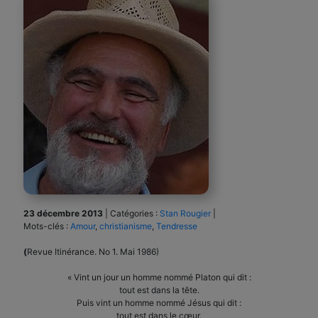
23 décembre 2013
|
Catégories :
Stan Rougier
|
Mots-clés :
Amour
,
christianisme
,
Tendresse
(
Revue Itinérance. No 1. Mai 1986)
« Vint un jour un homme nommé Platon qui dit :
tout est dans la tête.
Puis vint un homme nommé Jésus qui dit :
tout est dans le cœur.