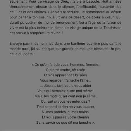
seulement. Pour ce visage de Dieu, ma vie a basculé. Huit années
d’enracinement obscur dans le silence, l’inefficacité, l’austérité des
cellules et des cloîtres. « Je vais te séduire. Je t’emmènerai au désert
pour parler à ton cœur ». Huit ans de désert, de cœur à cœur. Qui
aurait pu obtenir de moi ce renoncement fou à l’âge où la fureur de
vivre est la plus enivrante, sinon ce visage unique de la Tendresse,
cet amour à température divine ?
Envoyé parmi les hommes dans une banlieue ouvrière puis dans le
monde rural, j’ai vu chaque jour grandir en moi une blessure. Un peu
celle du poète :
« Ce qu’on fait de vous, hommes, femmes,
O pierre tendre, tôt usée
Et vos apparences brisées
Vous regarder m’arrache l’âme…
… J’aurais tant voulu vous aider
Vous qui semblez autre moi même.
Mais, les mots qu’au vent noir je sème,
Qui sait si vous les entendez ?
Tout se perd et rien ne vous touche,
Ni mes paroles, ni mes mains,
Et vous passez votre chemin
Sans savoir ce que dit ma bouche ».