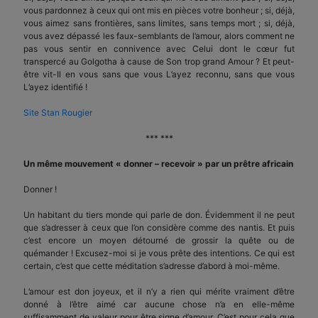
vous pardonnez à ceux qui ont mis en pièces votre bonheur ; si, déjà,
vous aimez sans frontières, sans limites, sans temps mort ; si, déjà,
vous avez dépassé les faux-semblants de l’amour, alors comment ne
pas vous sentir en connivence avec Celui dont le cœur fut
transpercé au Golgotha à cause de Son trop grand Amour ? Et peut-
être vit-Il en vous sans que vous L’ayez reconnu, sans que vous
L’ayez identifié !
Site Stan Rougier
*** ***
Un même mouvement « donner – recevoir » par un prêtre africain
Donner !
Un habitant du tiers monde qui parle de don. Évidemment il ne peut
que s’adresser à ceux que l’on considère comme des nantis. Et puis
c’est encore un moyen détourné de grossir la quête ou de
quémander ! Excusez-moi si je vous prête des intentions. Ce qui est
cer­tain, c’est que cette médita­tion s’adresse d’abord à moi-même.
L’amour est don joyeux, et il n’y a rien qui mérite vraiment d’être
donné à l’être aimé car aucune chose n’a en elle-mê­me
suffisamment de valeur pour être signe d’amour. C’est pour cela que