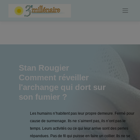
Skip
to
content
Stan Rougier
Comment réveiller
l'archange qui dort sur
son fumier ?
Les humains n’habitent pas leur propre demeure. Fermé pour
cause de surmenage. Ils ne s’aiment pas, ils n’ont pas le
temps. Leurs activités ou ce qui leur arrive sont des perles
répandues. Pas de fil qui puisse en faire un collier. Ils ne se