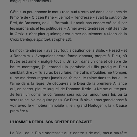
magique : « tendresses ».
C’était un peu comme le mot « rose bud » retrouvé dans les ruines de
l’empire de « Citizen Kane ». Le mot « Tendresse » avait la caution de
Brel, de Brassens, de J.L. Barrault. Il n’avait pas encore été saisi par
les marchands et les politiques. « Aimer avec tendresse » dit Jean de
la Croix, « c’est plus qu’aimer, c’est aimer doublement » (Jean de la
Croix
Cantique spirituel
, strophe 23).
Le mot « tendresse » avait surtout la caution de la Bible. « Hesed » et
« Rahamim » évoquaient cette forme d’amour, propre à Dieu, où
l’autre est aimé « malgré tout ». Un soir, dans un chalet délabré de
haute montagne, j’ai entendu la parabole du fils prodigue. Dieu
semblait dire : « Tu auras beau faire, me trahir, m’oublier, me tromper,
tu ne me décourageras jamais de t’aimer. Je t’aime dans ta boue. Je
t’aime dans ta lèpre. Je découvrais le Dieu de la première Alliance
qui, en secret, pleure l’orgueil de l’homme. Il crie : « Ne me quitte pas.
Je ferai un domaine où l’amour sera roi, où l’amour sera loi, où tu
seras reine. Ne me quitte pas ». Ce Dieu-là n’avait pas grand chose à
voir avec le « moteur immobile », le « grand Horloger », la « Cause
première ».
L’HOMME A PERDU
SON CENTRE DE GRAVITÉ
Le Dieu de la Bible s’adressait au « centre » de moi, pas à ma tête