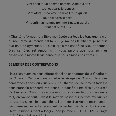
Vint ensuite un homme nommé Marx qui dit :
tout est dans le ventre.
Vint alors un homme nommé Freud qui dit :
tout est dans le sexe.
Vint enfin un homme nommé Einstein qui dit :
tout est relatif … »
« Charité », `Amour », la Bible me répète sur tous les tons que la clef
du réel, l’âme du monde est là. « Si je n’ai pas la Charité, je ne suis
que bruit de cymbales. » « Celui qui aime est né de Dieu et connaît
Dieu car Dieu est Amour »… « Nous savons que nous sommes
passés de la mort à la vie parce que nous aimons nos frères. »
SE MEFIER
DES CONTREFAÇONS
Hélas, les humains nous offrent de telles caricatures de la Charité et
de l’Amour ! Comment reconnaître le visage de l’Absolu dans ces
démarches tièdes ou cruelles. « La Charité, ce sentiment fadasse
pour prochain standard, me donne la nausée » me disait une amie
d’enfance. « L’Amour : avec ce mot, on explique tout, on pardonne
tout, on valide tout… C’est le mot de passe qui permet d’ouvrir les
cœurs, les sexes, les sacristies… Il couvre d’un voile prétendument
désintéressé, voire transcendant, la recherche de la dominance…
C’est un mot qui ment à longueur de journée ». (H. LABORIT «
Éloge
de la fuite
» Gallimard P 18)