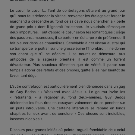
Le cœur, le cœur !… Tant de contrefaçons s’étalent au grand jour
qu’il nous faut défoncer la vitrine, renverser les étalages et forcer le
marchand à descendre au fond de sa cave nous chercher la « perle
de grand prix » dont il ignorait l’existence. Je voudrais démasquer
deux impostures. Tout d’abord le cœur selon les romantiques : siège
des passions amoureuses, il se porte « en écharpe » de préférence. Il
fait pleurer dans les chaumières. Semblable à cet oiseau austral qui
se transperce le poitrail sur une grosse épine (Thornbird), il ne donne
son chant que s’il se déchire. Il se nourrit de démesure. Aux
antipodes de la sagesse orientale, il est comme un torrent
dévastateur. Plus soucieux d’émotion que de vérité, il passe son
temps à adorer des reflets et des ombres, quitte à les haïr bientôt de
l’avoir tant déçu.
L’autre contrefaçon est particulièrement bien dénoncée dans un gag
de Guy Bedos : « Week­end avec Jésus ». Le gourou invite les
« retraitants » à regarder au fond d’eux-mêmes. Guy Bedos
déclenche les fous rires en essayant vainement de se pencher sur
un puits introuvable. Une certaine littérature se répand en longs
chapitres fumeux avant de conclure « Ces choses sont indicibles,
incommunicables ».
Discours pour grands initiés où pointe l’orgueil formidable de « celui