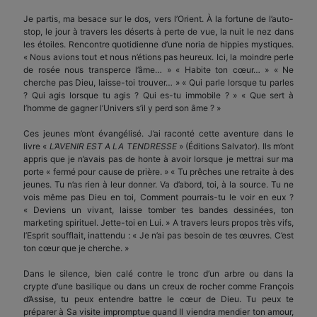
Je partis, ma besace sur le dos, vers l’Orient. À la fortune de l’auto-
stop, le jour à travers les déserts à perte de vue, la nuit le nez dans
les étoiles. Rencontre quotidienne d’une noria de hippies mystiques.
« Nous avions tout et nous n’étions pas heureux. Ici, la moindre perle
de rosée nous transperce l’âme… » « Habite ton cœur… » « Ne
cherche pas Dieu, laisse-toi trouver… » « Qui parle lorsque tu parles
? Qui agis lorsque tu agis ? Qui es-tu immobile ? » « Que sert à
l’homme de gagner l’Univers s’il y perd son âme ? »
Ces jeunes m’ont évangélisé. J’ai raconté cette aventure dans le
livre «
L’AVENIR EST A LA TENDRESSE
» (Éditions Salvator). Ils m’ont
appris que je n’avais pas de honte à avoir lorsque je mettrai sur ma
porte « fermé pour cause de prière. » « Tu prêches une retraite à des
jeunes. Tu n’as rien à leur donner. Va d’abord, toi, à la source. Tu ne
vois même pas Dieu en toi, Comment pourrais-tu le voir en eux ?
« Deviens un vivant, laisse tomber tes bandes dessinées, ton
marketing spirituel. Jette-toi en Lui. » A travers leurs propos très vifs,
l’Esprit soufflait, inattendu : « Je n’ai pas besoin de tes œuvres. C’est
ton cœur que je cherche. »
Dans le silence, bien calé contre le tronc d’un arbre ou dans la
crypte d’une basilique ou dans un creux de rocher comme François
d’Assise, tu peux entendre battre le cœur de Dieu. Tu peux te
préparer à Sa visite impromptue quand Il viendra mendier ton amour,