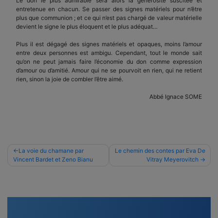
Le don le plus admirable sera alors la générosité suscitée et
entretenue en chacun. Se passer des signes matériels pour n’être
plus que commu­nion ; et ce qui n’est pas char­gé de valeur matérielle
devient le signe le plus éloquent et le plus adéquat…
Plus il est dégagé des signes matériels et opaques, moins l’amour
entre deux personnes est ambigu. Cependant, tout le monde sait
qu’on ne peut jamais faire l’économie du don comme expression
d’amour ou d’amitié. Amour qui ne se pourvoit en rien, qui ne retient
rien, sinon la joie de combler l’être aimé.
Abbé Ignace SOME
Navigation
La voie du chamane par
Le chemin des contes par Eva De
Vincent Bardet et Zeno Bianu
Vitray Meyerovitch
de
l’article