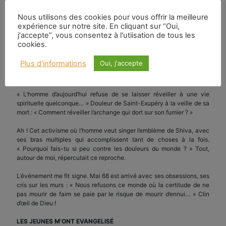
(ARAGON – « J’entends, j’entends » – chanté par Jean FERRAT)
Nous utilisons des cookies pour vous offrir la meilleure
Les humains n’habitent pas leur propre demeure. Fermé pour cause
expérience sur notre site. En cliquant sur “Oui,
de surmenage. Ils ne s’aiment pas, ils n’ont pas le temps. Leurs
j'accepte”, vous consentez à l'utiisation de tous les
activités ou ce qui leur arrive sont des perles répandues. Pas de fil
cookies.
qui puisse en faire un collier. Ils ne se parlent pas, ils bavardent. Les
papotages s’annulent les uns les autres. Mis à la retraite, ils ne
Plus d'informations
Oui, j'accepte
savent plus où ils en sont, ils s’ennuient. Ils tuent le temps en
attendant que le temps les tue.
« L’homme d’aujourd’hui refuse de se laisser réveiller à une vie
spirituelle quelconque… » Douleur de Saint-Exupéry à la veille de sa
mort : « Comment réveiller l’archange qui dort sur son fumier ? »
Ah ! Cet activisme où l’homme veut singer l’emblème de Shiva, avec
ses bras multiples qui accomplissent tant de choses à la fois.
« Pourquoi fais-tu si peu contre les douleurs du monde ? » Tout,
autour de moi, répercutait ce reproche.
L’événement me fit signe. Mai 68 est arrivé avec ses obsessions, ses
cris sur les murs : « Nous refusons ce monde où la certitude de ne
pas mourir de faim se paie par le risque de mourir d’ennui… » Clin
d’œil de Dieu !
LES JEUNES M’ONT EVANGELISÉ