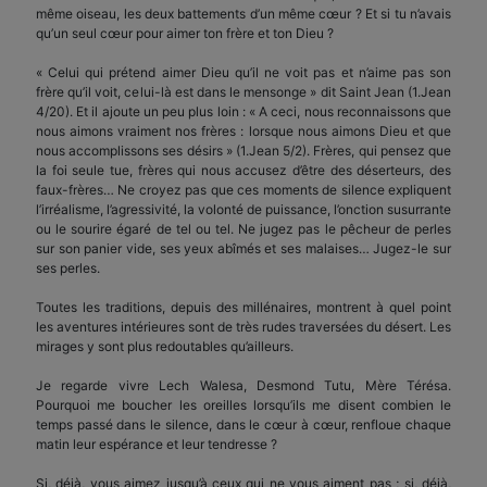
même oiseau, les deux battements d’un même cœur ? Et si tu n’avais
qu’un seul cœur pour aimer ton frère et ton Dieu ?
« Celui qui prétend aimer Dieu qu’il ne voit pas et n’aime pas son
frère qu’il voit, celui-là est dans le mensonge » dit Saint Jean (1.Jean
4/20). Et il ajoute un peu plus loin : « A ceci, nous reconnaissons que
nous aimons vraiment nos frères : lorsque nous aimons Dieu et que
nous accomplissons ses désirs » (1.Jean 5/2). Frères, qui pensez que
la foi seule tue, frères qui nous accusez d’être des déserteurs, des
faux-frères… Ne croyez pas que ces moments de silence expliquent
l’irréalisme, l’agressivité, la volonté de puissance, l’onction susurrante
ou le sourire égaré de tel ou tel. Ne jugez pas le pêcheur de perles
sur son panier vide, ses yeux abîmés et ses malaises… Jugez-le sur
ses perles.
Toutes les traditions, depuis des millénaires, montrent à quel point
les aventures intérieures sont de très rudes traversées du désert. Les
mirages y sont plus redoutables qu’ailleurs.
Je regarde vivre Lech Walesa, Desmond Tutu, Mère Térésa.
Pourquoi me boucher les oreilles lorsqu’ils me disent combien le
temps passé dans le silence, dans le cœur à cœur, renfloue chaque
matin leur espérance et leur tendresse ?
Si, déjà, vous aimez jusqu’à ceux qui ne vous aiment pas ; si, déjà,