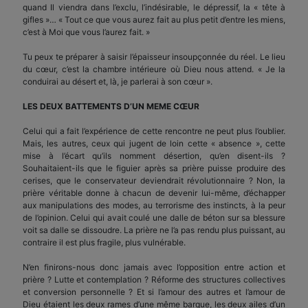
quand Il viendra dans l’exclu, l’indésirable, le dépressif, la « tête à
gifles »… « Tout ce que vous aurez fait au plus petit d’entre les miens,
c’est à Moi que vous l’aurez fait. »
Tu peux te préparer à saisir l’épaisseur insoupçonnée du réel. Le lieu
du cœur, c’est la chambre intérieure où Dieu nous attend. « Je la
conduirai au désert et, là, je parlerai à son cœur ».
LES DEUX BATTEMENTS D’UN MEME CŒUR
Celui qui a fait l’expérience de cette rencontre ne peut plus l’oublier.
Mais, les autres, ceux qui jugent de loin cette « absence », cette
mise à l’écart qu’ils nomment désertion, qu’en disent-ils ?
Souhaitaient-ils que le figuier après sa prière puisse produire des
cerises, que le conservateur deviendrait révolutionnaire ? Non, la
prière véritable donne à chacun de devenir lui-même, d’échapper
aux manipulations des modes, au terrorisme des instincts, à la peur
de l’opinion. Celui qui avait coulé une dalle de béton sur sa blessure
voit sa dalle se dissoudre. La prière ne l’a pas rendu plus puissant, au
contraire il est plus fragile, plus vulnérable.
N’en finirons-nous donc jamais avec l’opposition entre action et
prière ? Lutte et contemplation ? Réforme des structures collectives
et conversion personnelle ? Et si l’amour des autres et l’amour de
Dieu étaient les deux rames d’une même barque, les deux ailes d’un