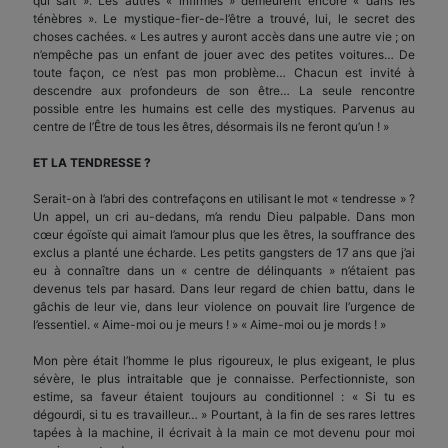
qui sait ». Les autres « infirmes » demeurent encore « dans les
ténèbres ». Le mystique-fier-de-l’être a trouvé, lui, le secret des
choses cachées. « Les autres y auront accès dans une autre vie ; on
n’empêche pas un enfant de jouer avec des petites voitures… De
toute façon, ce n’est pas mon problème… Chacun est invité à
descendre aux profondeurs de son être… La seule rencontre
possible entre les humains est celle des mystiques. Parvenus au
centre de l’Être de tous les êtres, désormais ils ne feront qu’un ! »
ET LA TENDRESSE ?
Serait-on à l’abri des contrefaçons en utilisant le mot « tendresse » ?
Un appel, un cri au-dedans, m’a rendu Dieu palpable. Dans mon
cœur égoïste qui aimait l’amour plus que les êtres, la souffrance des
exclus a planté une écharde. Les petits gangsters de 17 ans que j’ai
eu à connaître dans un « centre de délinquants » n’étaient pas
devenus tels par hasard. Dans leur regard de chien battu, dans le
gâchis de leur vie, dans leur violence on pouvait lire l’urgence de
l’essentiel. « Aime-moi ou je meurs ! » « Aime-moi ou je mords ! »
Mon père était l’homme le plus rigoureux, le plus exigeant, le plus
sévère, le plus intraitable que je connaisse. Perfectionniste, son
estime, sa faveur étaient toujours au conditionnel : « Si tu es
dégourdi, si tu es travailleur… » Pourtant, à la fin de ses rares lettres
tapées à la machine, il écrivait à la main ce mot devenu pour moi