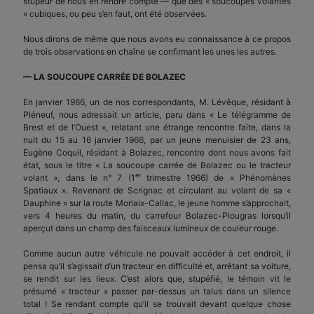
stupeur de nous en rendre compte — que des « soucoupes volantes
» cubiques, ou peu s’en faut, ont été observées.
Nous dirons de même que nous avons eu connaissance à ce propos
de trois observations en chaîne se confirmant les unes les autres.
— LA SOUCOUPE CARRÉE DE BOLAZEC
En janvier 1966, un de nos correspondants, M. Lévêque, résidant à
Pléneuf, nous adressait un article, paru dans « Le télégramme de
Brest et de l’Ouest », relatant une étrange rencontre faite, dans la
nuit du 15 au 16 janvier 1966, par un jeune menuisier de 23 ans,
Eugène Coquil, résidant à Bolazec, rencontre dont nous avons fait
état, sous le titre « La soucoupe carrée de Bolazec ou le tracteur
er
volant », dans le n° 7 (1
trimestre 1966) de « Phénomènes
Spatiaux ». Revenant de Scrignac et circulant au volant de sa «
Dauphine » sur la route Morlaix-Callac, le jeune homme s’approchait,
vers 4 heures du matin, du carrefour Bolazec-Plougras lorsqu’il
aperçut dans un champ des faisceaux lumineux de couleur rouge.
Comme aucun autre véhicule ne pouvait accéder à cet endroit, il
pensa qu’il s’agissait d’un tracteur en difficulté et, arrêtant sa voiture,
se rendit sur les lieux. C’est alors que, stupéfié, le témoin vit le
présumé « tracteur » passer par-dessus un talus dans un silence
total ! Se rendant compte qu’il se trouvait devant quelque chose