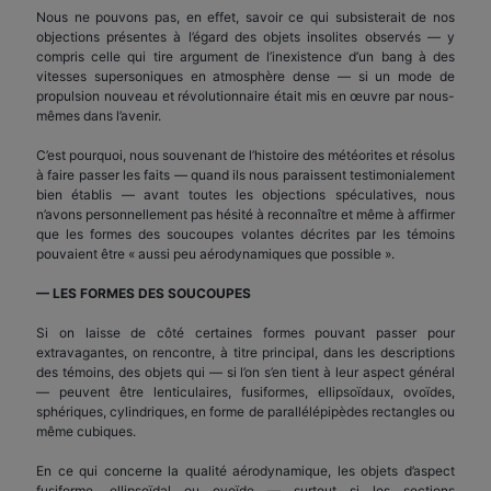
Nous ne pouvons pas, en effet, savoir ce qui subsisterait de nos
objections présentes à l’égard des objets insolites observés — y
compris celle qui tire argument de l’inexistence d’un bang à des
vitesses supersoniques en atmosphère dense — si un mode de
propulsion nouveau et révolutionnaire était mis en œuvre par nous-
mêmes dans l’avenir.
C’est pourquoi, nous souvenant de l’histoire des météorites et résolus
à faire passer les faits — quand ils nous paraissent testimonialement
bien établis — avant toutes les objections spéculatives, nous
n’avons personnellement pas hésité à reconnaître et même à affirmer
que les formes des soucoupes volantes décrites par les témoins
pouvaient être « aussi peu aérodynamiques que possible ».
— LES FORMES DES SOUCOUPES
Si on laisse de côté certaines formes pouvant passer pour
extravagantes, on rencontre, à titre principal, dans les descriptions
des témoins, des objets qui — si l’on s’en tient à leur aspect général
— peuvent être lenticulaires, fusiformes, ellipsoïdaux, ovoïdes,
sphériques, cylindriques, en forme de parallélépipèdes rectangles ou
même cubiques.
En ce qui concerne la qualité aérodynamique, les objets d’aspect
fusiforme, ellipsoïdal ou ovoïde — surtout si les sections