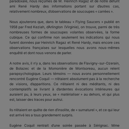
paradoxale, nous reçûmes de M. Heinrich Ragaz et de notre défunt
ami René Hardy des informations portant sur d’autres cas,
relativement nombreux, d’observations de soucoupes « carrées ».
Nous ajouterons que, dans le tableau « Flying Saucers » publié en
1958 par Fred Keziah, d’Arlington (Virginie), on trouve, parmi de très
nombreuses formes de soucoupes volantes observées, la forme
cubique. Ce qui confirme non seulement les indications qui nous
furent données par Heinrich Ragaz et René Hardy, mais encore ces
observations françaises sur lesquelles nous avons nous-mêmes
enquêté et dont nous venons de parler.
A notre avis, il n’y a, dans les observations de Flavigny-sur-Ozerain,
de Bolazec et de la Momonière de Montsoreau, aucun relent
parapsychologique. Leurs témoins — nous avons personnellement
rencontré Eugène Coquil — n’étaient absolument pas à la recherche
de visions, d’apparitions. Ce n’étaient ni des méditants, ni des
contemplatifs se livrant à d’ardentes évocations intérieures qui
auraient pu, à leurs yeux, se « matérialiser » au dehors, et qui plus
est, laisser des traces pour autrui.
Ils n’étaient en quête de rien d’insolite, de « surnaturel », et ce qui leur
est arrivé les a tous grandement surpris.
Eugène Coquil rentrait d’une soirée passée à Sérignac. Mme