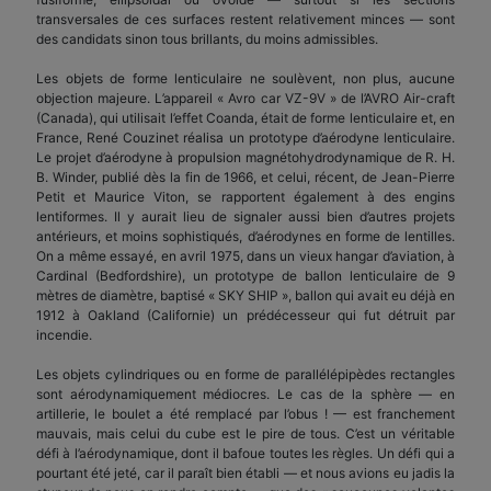
transversales de ces surfaces restent relativement minces — sont
des candidats sinon tous brillants, du moins admissibles.
Les objets de forme lenticulaire ne soulèvent, non plus, aucune
objection majeure. L’appareil « Avro car VZ-9V » de l’AVRO Air-craft
(Canada), qui utilisait l’effet Coanda, était de forme lenticulaire et, en
France, René Couzinet réalisa un prototype d’aérodyne lenticulaire.
Le projet d’aérodyne à propulsion magnétohydrodynamique de R. H.
B. Winder, publié dès la fin de 1966, et celui, récent, de Jean-Pierre
Petit et Maurice Viton, se rapportent également à des engins
lentiformes. Il y aurait lieu de signaler aussi bien d’autres projets
antérieurs, et moins sophistiqués, d’aérodynes en forme de lentilles.
On a même essayé, en avril 1975, dans un vieux hangar d’aviation, à
Cardinal (Bedfordshire), un prototype de ballon lenticulaire de 9
mètres de diamètre, baptisé « SKY SHIP », ballon qui avait eu déjà en
1912 à Oakland (Californie) un prédécesseur qui fut détruit par
incendie.
Les objets cylindriques ou en forme de parallélépipèdes rectangles
sont aérodynamiquement médiocres. Le cas de la sphère — en
artillerie, le boulet a été remplacé par l’obus ! — est franchement
mauvais, mais celui du cube est le pire de tous. C’est un véritable
défi à l’aérodynamique, dont il bafoue toutes les règles. Un défi qui a
pourtant été jeté, car il paraît bien établi — et nous avions eu jadis la