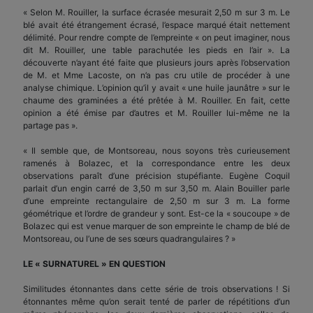
« Selon M. Rouiller, la surface écrasée mesurait 2,50 m sur 3 m. Le
blé avait été étrangement écrasé, l’espace marqué était nettement
délimité. Pour rendre compte de l’empreinte « on peut imaginer, nous
dit M. Rouiller, une table parachutée les pieds en l’air ». La
découverte n’ayant été faite que plusieurs jours après l’observation
de M. et Mme Lacoste, on n’a pas cru utile de procéder à une
analyse chimique. L’opinion qu’il y avait « une huile jaunâtre » sur le
chaume des graminées a été prêtée à M. Rouiller. En fait, cette
opinion a été émise par d’autres et M. Rouiller lui-même ne la
partage pas ».
« Il semble que, de Montsoreau, nous soyons très curieusement
ramenés à Bolazec, et la correspondance entre les deux
observations paraît d’une précision stupéfiante. Eugène Coquil
parlait d’un engin carré de 3,50 m sur 3,50 m. Alain Bouiller parle
d’une empreinte rectangulaire de 2,50 m sur 3 m. La forme
géométrique et l’ordre de grandeur y sont. Est-ce la « soucoupe » de
Bolazec qui est venue marquer de son empreinte le champ de blé de
Montsoreau, ou l’une de ses sœurs quadrangulaires ? »
LE « SURNATUREL » EN QUESTION
Similitudes étonnantes dans cette série de trois observations ! Si
étonnantes même qu’on serait tenté de parler de répétitions d’un