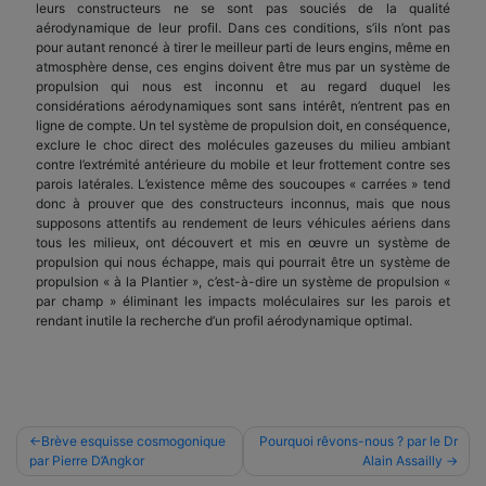
leurs constructeurs ne se sont pas souciés de la qualité
aérodynamique de leur profil. Dans ces conditions, s’ils n’ont pas
pour autant renoncé à tirer le meilleur parti de leurs engins, même en
atmosphère dense, ces engins doivent être mus par un système de
propulsion qui nous est inconnu et au regard duquel les
considérations aérodynamiques sont sans intérêt, n’entrent pas en
ligne de compte. Un tel système de propulsion doit, en conséquence,
exclure le choc direct des molécules gazeuses du milieu ambiant
contre l’extrémité antérieure du mobile et leur frottement contre ses
parois latérales. L’existence même des soucoupes « carrées » tend
donc à prouver que des constructeurs inconnus, mais que nous
supposons attentifs au rendement de leurs véhicules aériens dans
tous les milieux, ont découvert et mis en œuvre un système de
propulsion qui nous échappe, mais qui pourrait être un système de
propulsion « à la Plantier », c’est-à-dire un système de propulsion «
par champ » éliminant les impacts moléculaires sur les parois et
rendant inutile la recherche d’un profil aérodynamique optimal.
Navigation
Brève esquisse cosmogonique
Pourquoi rêvons-nous ? par le Dr
par Pierre D’Angkor
Alain Assailly
de