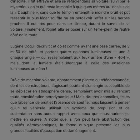
d’insolite, il fut effrayé et alla se réfugier dans sa voiture, suivi par le
mystérieux objet qui resta immobile à quelques mètres au-dessus de
la « Dauphine », sans que le témoin entendît le moindre bruit et pût
ressentir le plus léger souffle ou en percevoir l’effet sur les herbes
proches. Il eut très peur, dans ce silence, durant le survol de sa
voiture. Finalement, l’objet alla se poser sur un terre-plein de l’autre
côté de la route.
Eugène Coquil décrivit cet objet comme ayant une base carrée, de 3
m 50 de côté, et portant quatre colonnes lumineuses — une à
chaque angle — qui ressemblaient aux feux arrière d’une « 404 »,
mais dont la lumière était identique à celle des enseignes
lumineuses au néon !
Drôle de machine volante, apparemment pilotée ou télécommandée,
dont les constructeurs, s’agissant pourtant d’un engin susceptible de
se déplacer en atmosphère dense, semblaient avoir mis au rencart
toute considération aérodynamique ! Mais d’autres anomalies, telles
que l’absence de bruit et l’absence de souffle, nous laissent à penser
qu’un tel véhicule utilisait un système de propulsion et de
sustentation sans aucun rapport avec ceux que nous aurions pu
mettre en œuvre. A noter que, si l’on peut faire abstraction des
qualités aérodynamiques, la forme cubique présente les plus
grandes facilités d’occupation et d’aménagement.