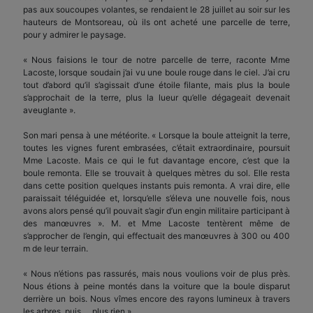
pas aux soucoupes volantes, se rendaient le 28 juillet au soir sur les
hauteurs de Montsoreau, où ils ont acheté une parcelle de terre,
pour y admirer le paysage.
« Nous faisions le tour de notre parcelle de terre, raconte Mme
Lacoste, lorsque soudain j’ai vu une boule rouge dans le ciel. J’ai cru
tout d’abord qu’il s’agissait d’une étoile filante, mais plus la boule
s’approchait de la terre, plus la lueur qu’elle dégageait devenait
aveuglante ».
Son mari pensa à une météorite. « Lorsque la boule atteignit la terre,
toutes les vignes furent embrasées, c’était extraordinaire, poursuit
Mme Lacoste. Mais ce qui le fut davantage encore, c’est que la
boule remonta. Elle se trouvait à quelques mètres du sol. Elle resta
dans cette position quelques instants puis remonta. A vrai dire, elle
paraissait téléguidée et, lorsqu’elle s’éleva une nouvelle fois, nous
avons alors pensé qu’il pouvait s’agir d’un engin militaire participant à
des manœuvres ». M. et Mme Lacoste tentèrent même de
s’approcher de l’engin, qui effectuait des manœuvres à 300 ou 400
m de leur terrain.
« Nous n’étions pas rassurés, mais nous voulions voir de plus près.
Nous étions à peine montés dans la voiture que la boule disparut
derrière un bois. Nous vîmes encore des rayons lumineux à travers
les arbres, puis … plus rien ».