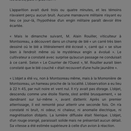
L’apparition avait duré trois ou quatre minutes, et les témoins
n’avaient perçu aucun bruit. Aucune manœuvre militaire n’ayant eu
lieu ce jour-là, l’hypothèse d’un engin militaire paraît devoir être
écartée.
« Mais le dimanche suivant, M. Alain Rouiller, viticulteur à
Montsoreau, a découvert dans un champ de blé « un carré très bien
dessiné où le blé a littéralement été écrasé », carré qui « se situe
bien à l’endroit même où le mystérieux engin a évolué ». Le
cultivateur a constaté avec surprise qu’aucun passage ne conduisait
à ce carré. Selon « Le Courrier de l’Ouest », M. Rouiller aurait bien
constaté que le blé couché « était recouvert d’une huile jaunâtre ».
« L’objet a été vu, non à Montsoreau même, mais à la Momonière de
Montsoreau, un hameau proche de la localité. L’observation a eu lieu
à 22 h 45, par nuit noire et vent nul. Il n’y avait pas d’orage. L’objet,
descendu comme une étoile filante, s’est arrêté brusquement, « se
dandinant sur lui-même », avant d’atterrir. Après un premier
atterrissage, il est remonté pour atterrir une seconde fois. On n’a
constaté ni bruit, ni odeur, ni chaleur, ni anomalie électrique, ni
magnétisation d’objets. La lumière diffusée était féerique. L’objet,
d’un rouge orangé, paraissait solide mais ne présentait aucun détail.
Sa vitesse a été estimée supérieure à celle d’un avion à réaction.