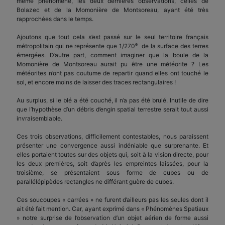
même phénomène, les deux dernières observations, celles de
Bolazec et de la Momonière de Montsoreau, ayant été très
rapprochées dans le temps.
Ajoutons que tout cela s’est passé sur le seul territoire français
e
métropolitain qui ne représente que 1/270
de la surface des terres
émergées. D’autre part, comment imaginer que la boule de la
Momonière de Montsoreau aurait pu être une météorite ? Les
météorites n’ont pas coutume de repartir quand elles ont touché le
sol, et encore moins de laisser des traces rectangulaires !
Au surplus, si le blé a été couché, il n’a pas été brulé. Inutile de dire
que l’hypothèse d’un débris d’engin spatial terrestre serait tout aussi
invraisemblable.
Ces trois observations, difficilement contestables, nous paraissent
présenter une convergence aussi indéniable que surprenante. Et
elles portaient toutes sur des objets qui, soit à la vision directe, pour
les deux premières, soit d’après les empreintes laissées, pour la
troisième, se présentaient sous forme de cubes ou de
parallélépipèdes rectangles ne différant guère de cubes.
Ces soucoupes « carrées » ne furent d’ailleurs pas les seules dont il
ait été fait mention. Car, ayant exprimé dans « Phénomènes Spatiaux
» notre surprise de l’observation d’un objet aérien de forme aussi