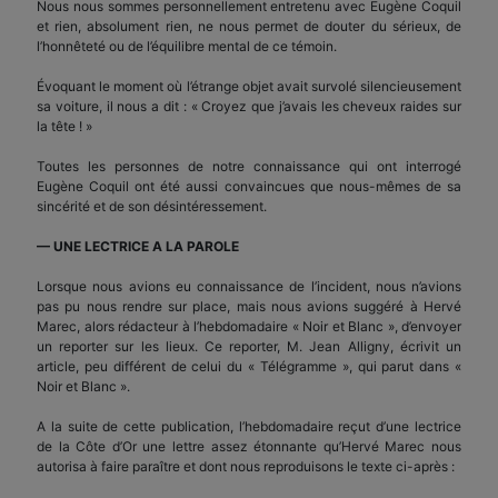
Nous nous sommes personnellement entretenu avec Eugène Coquil
et rien, absolument rien, ne nous permet de douter du sérieux, de
l’honnêteté ou de l’équilibre mental de ce témoin.
Évoquant le moment où l’étrange objet avait survolé silencieusement
sa voiture, il nous a dit : « Croyez que j’avais les cheveux raides sur
la tête ! »
Toutes les personnes de notre connaissance qui ont interrogé
Eugène Coquil ont été aussi convaincues que nous-mêmes de sa
sincérité et de son désintéressement.
— UNE LECTRICE A LA PAROLE
Lorsque nous avions eu connaissance de l’incident, nous n’avions
pas pu nous rendre sur place, mais nous avions suggéré à Hervé
Marec, alors rédacteur à l’hebdomadaire « Noir et Blanc », d’envoyer
un reporter sur les lieux. Ce reporter, M. Jean Alligny, écrivit un
article, peu différent de celui du « Télégramme », qui parut dans «
Noir et Blanc ».
A la suite de cette publication, l’hebdomadaire reçut d’une lectrice
de la Côte d’Or une lettre assez étonnante qu’Hervé Marec nous
autorisa à faire paraître et dont nous reproduisons le texte ci-après :