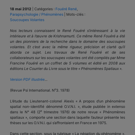
18 mai 2012
|
Catégories :
Fouéré René
,
Parapsychologie / Phénomènes
|
Mots-clés :
Soucoupes Volantes
Nos lecteurs connaissent le René Fouéré s’intéressant à la vie
intérieure et à l’œuvre de Krishnamurti. Ce même René Fouéré a été
un des pionniers de la recherche dans le domaine des soucoupes
volantes. Et c’est avec la même rigueur, précision et clarté qu’il
aborda ce sujet. Les travaux de René Fouéré et de ses
collaborateurs sur les soucoupes volantes ont été compilés par Mme
Francine Fouéré en un coffret de 5 volumes et édité en 2008 aux
éditions Le Courrier du Livre sous le titre « Phénomènes Spatiaux ».
Version PDF illustrée
…
o
(Revue Psi International. N
3. 1978)
L’étude du Lieutenant-colonel Alexis « A propos d’un phénomène
spatial non-identifié dénommé O.V.N.I. », étude publiée in extenso
e
dans le N° 48 (2
trimestre 1976) de notre revue « Phénomènes
spatiaux », comporte une section dans laquelle l’auteur présente les
thèses sur les O.V.N.I. qui s’affrontaient en France en 1975.
Dans cette section, sous la rubrique « La négation du phénomène »,