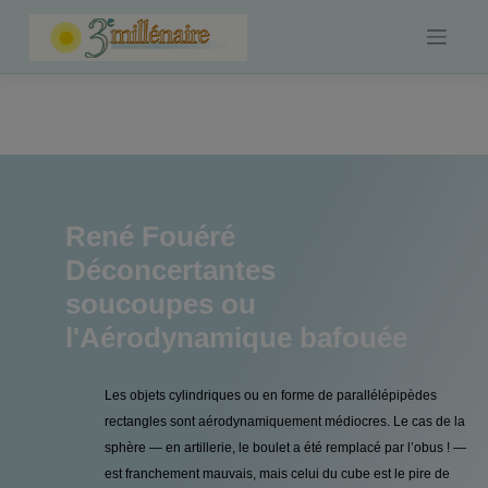
Skip
to
content
René Fouéré
Déconcertantes
soucoupes ou
l'Aérodynamique bafouée
Les objets cylindriques ou en forme de parallélépipèdes
rectangles sont aérodynamiquement médiocres. Le cas de la
sphère — en artillerie, le boulet a été remplacé par l’obus ! —
est franchement mauvais, mais celui du cube est le pire de