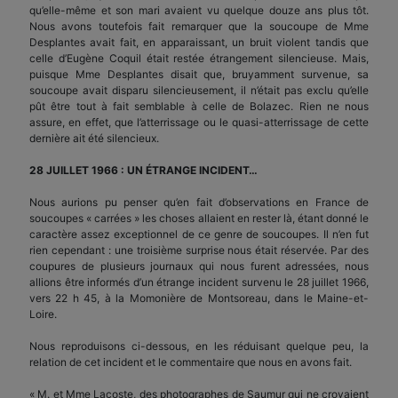
qu’elle-même et son mari avaient vu quelque douze ans plus tôt.
Nous avons toutefois fait remarquer que la soucoupe de Mme
Desplantes avait fait, en apparaissant, un bruit violent tandis que
celle d’Eugène Coquil était restée étrangement silencieuse. Mais,
puisque Mme Desplantes disait que, bruyamment survenue, sa
soucoupe avait disparu silencieusement, il n’était pas exclu qu’elle
pût être tout à fait semblable à celle de Bolazec. Rien ne nous
assure, en effet, que l’atterrissage ou le quasi-atterrissage de cette
dernière ait été silencieux.
28 JUILLET 1966 : UN ÉTRANGE INCIDENT…
Nous aurions pu penser qu’en fait d’observations en France de
soucoupes « carrées » les choses allaient en rester là, étant donné le
caractère assez exceptionnel de ce genre de soucoupes. Il n’en fut
rien cependant : une troisième surprise nous était réservée. Par des
coupures de plusieurs journaux qui nous furent adressées, nous
allions être informés d’un étrange incident survenu le 28 juillet 1966,
vers 22 h 45, à la Momonière de Montsoreau, dans le Maine-et-
Loire.
Nous reproduisons ci-dessous, en les réduisant quelque peu, la
relation de cet incident et le commentaire que nous en avons fait.
« M. et Mme Lacoste, des photographes de Saumur qui ne croyaient