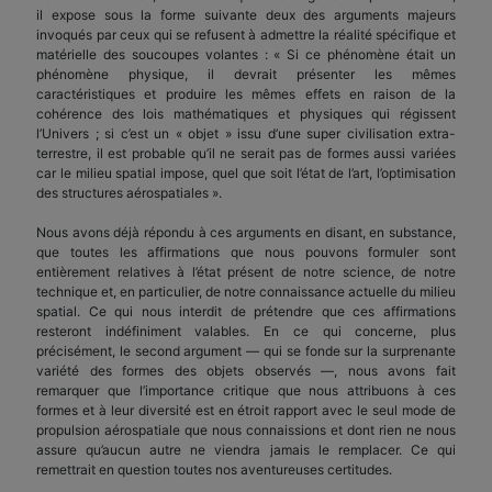
il expose sous la forme suivante deux des arguments majeurs
invoqués par ceux qui se refusent à admettre la réalité spécifique et
matérielle des soucoupes volantes : « Si ce phénomène était un
phénomène physique, il devrait présenter les mêmes
caractéristiques et produire les mêmes effets en raison de la
cohérence des lois mathématiques et physiques qui régissent
l’Univers ; si c’est un « objet » issu d’une super civilisation extra-
terrestre, il est probable qu’il ne serait pas de formes aussi variées
car le milieu spatial impose, quel que soit l’état de l’art, l’optimisation
des structures aérospatiales ».
Nous avons déjà répondu à ces arguments en disant, en substance,
que toutes les affirmations que nous pouvons formuler sont
entièrement relatives à l’état présent de notre science, de notre
technique et, en particulier, de notre connaissance actuelle du milieu
spatial. Ce qui nous interdit de prétendre que ces affirmations
resteront indéfiniment valables. En ce qui concerne, plus
précisément, le second argument — qui se fonde sur la surprenante
variété des formes des objets observés —, nous avons fait
remarquer que l’importance critique que nous attribuons à ces
formes et à leur diversité est en étroit rapport avec le seul mode de
propulsion aérospatiale que nous connaissions et dont rien ne nous
assure qu’aucun autre ne viendra jamais le remplacer. Ce qui
remettrait en question toutes nos aventureuses certitudes.