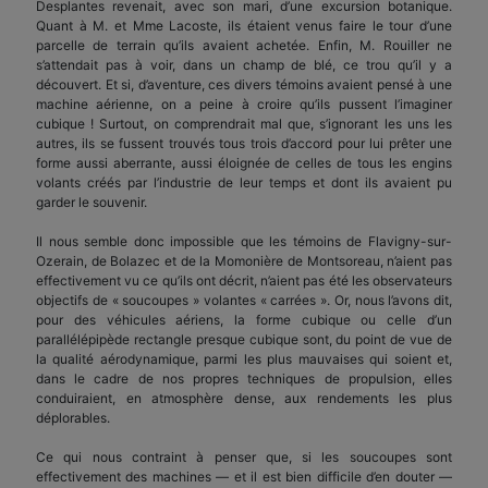
Desplantes revenait, avec son mari, d’une excursion botanique.
Quant à M. et Mme Lacoste, ils étaient venus faire le tour d’une
parcelle de terrain qu’ils avaient achetée. Enfin, M. Rouiller ne
s’attendait pas à voir, dans un champ de blé, ce trou qu’il y a
découvert. Et si, d’aventure, ces divers témoins avaient pensé à une
machine aérienne, on a peine à croire qu’ils pussent l’imaginer
cubique ! Surtout, on comprendrait mal que, s’ignorant les uns les
autres, ils se fussent trouvés tous trois d’accord pour lui prêter une
forme aussi aberrante, aussi éloignée de celles de tous les engins
volants créés par l’industrie de leur temps et dont ils avaient pu
garder le souvenir.
Il nous semble donc impossible que les témoins de Flavigny-sur-
Ozerain, de Bolazec et de la Momonière de Montsoreau, n’aient pas
effectivement vu ce qu’ils ont décrit, n’aient pas été les observateurs
objectifs de « soucoupes » volantes « carrées ». Or, nous l’avons dit,
pour des véhicules aériens, la forme cubique ou celle d’un
parallélépipède rectangle presque cubique sont, du point de vue de
la qualité aérodynamique, parmi les plus mauvaises qui soient et,
dans le cadre de nos propres techniques de propulsion, elles
conduiraient, en atmosphère dense, aux rendements les plus
déplorables.
Ce qui nous contraint à penser que, si les soucoupes sont
effectivement des machines — et il est bien difficile d’en douter —