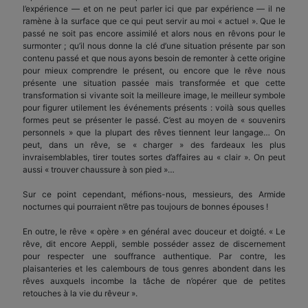
l’expérience — et on ne peut parler ici que par expérience — il ne
ramène à la surface que ce qui peut servir au moi « actuel ». Que le
passé ne soit pas encore assimilé et alors nous en rêvons pour le
surmonter ; qu’il nous donne la clé d’une situation présente par son
contenu passé et que nous ayons besoin de remonter à cette origine
pour mieux comprendre le présent, ou encore que le rêve nous
présente une situation passée mais transformée et que cette
transformation si vivante soit la meilleure image, le meilleur symbole
pour figurer utilement les événements présents : voilà sous quelles
formes peut se présenter le passé. C’est au moyen de « souvenirs
personnels » que la plupart des rêves tiennent leur langage… On
peut, dans un rêve, se « charger » des fardeaux les plus
invraisemblables, tirer toutes sortes d’affaires au « clair ». On peut
aussi « trouver chaussure à son pied »…
Sur ce point cependant, méfions-nous, messieurs, des Armide
nocturnes qui pourraient n’être pas toujours de bonnes épouses !
En outre, le rêve « opère » en général avec douceur et doigté. « Le
rêve, dit encore Aeppli, semble posséder assez de discernement
pour respecter une souffrance authentique. Par contre, les
plaisanteries et les calembours de tous genres abondent dans les
rêves auxquels incombe la tâche de n’opérer que de petites
retouches à la vie du rêveur ».