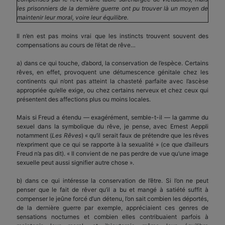
les prisonniers de la dernière guerre ont pu trouver là un moyen de
maintenir leur moral, voire leur équilibre.
Il n’en est pas moins vrai que les instincts trouvent souvent des
compensations au cours de l’état de rêve…
a) dans ce qui touche, d’abord, la conservation de l’espèce. Certains
rêves, en effet, provoquent une détumescence génitale chez les
continents qui n’ont pas atteint la chasteté parfaite avec l’ascèse
appropriée qu’elle exige, ou chez certains nerveux et chez ceux qui
présentent des affections plus ou moins locales.
Mais si Freud a étendu — exagérément, semble-t-il — la gamme du
sexuel dans la symbolique du rêve, je pense, avec Ernest Aeppli
notamment (
Les Rêves
) « qu’il serait faux de prétendre que les rêves
n’expriment que ce qui se rapporte à la sexualité » (ce que d’ailleurs
Freud n’a pas dit). « Il convient de ne pas perdre de vue qu’une image
sexuelle peut aussi signifier autre chose ».
b) dans ce qui intéresse la conservation de l’être. Si l’on ne peut
penser que le fait de rêver qu’il a bu et mangé à satiété suffit à
compenser le jeûne forcé d’un détenu, l’on sait combien les déportés,
de la dernière guerre par exemple, appréciaient ces genres de
sensations nocturnes et combien elles contribuaient parfois à