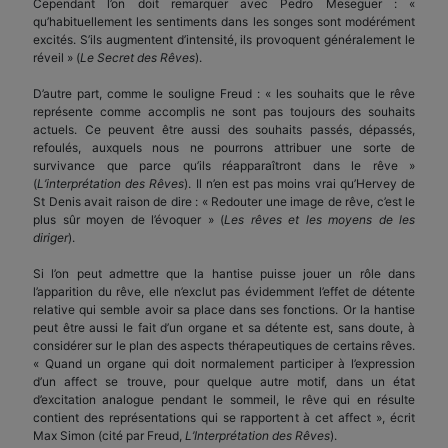
Cependant l’on doit remarquer avec Pedro Meseguer : «
qu’habituellement les sentiments dans les songes sont modérément
excités. S’ils augmentent d’intensité, ils provoquent généralement le
réveil » (
Le Secret des Rêves
).
D’autre part, comme le souligne Freud : « les souhaits que le rêve
représente comme accomplis ne sont pas toujours des souhaits
actuels. Ce peuvent être aussi des souhaits passés, dépassés,
refoulés, auxquels nous ne pourrons attribuer une sorte de
survivance que parce qu’ils réapparaîtront dans le rêve »
(
L’interprétation des Rêves
). Il n’en est pas moins vrai qu’Hervey de
St Denis avait raison de dire : « Redouter une image de rêve, c’est le
plus sûr moyen de l’évoquer » (
Les rêves et les moyens de les
diriger
).
Si l’on peut admettre que la hantise puisse jouer un rôle dans
l’apparition du rêve, elle n’exclut pas évidemment l’effet de détente
relative qui semble avoir sa place dans ses fonctions. Or la hantise
peut être aussi le fait d’un organe et sa détente est, sans doute, à
considérer sur le plan des aspects thérapeutiques de certains rêves.
« Quand un organe qui doit normalement participer à l’expression
d’un affect se trouve, pour quelque autre motif, dans un état
d’excitation analogue pendant le sommeil, le rêve qui en résulte
contient des représentations qui se rapportent à cet affect », écrit
Max Simon (cité par Freud,
L’Interprétation des Rêves
).