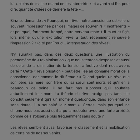
lui « pleins de malice quand on les interprète » et ayant « si l’on peut
dire, quantité d’idées de derrière la tête »…
Binz se demande : « Pourquoi, en rêve, notre conscience est-elle si
souvent impressionnée par des images de souvenirs « indifférents »
et pourquoi, fortement frappé, notre cerveau reste-t-il muet et figé,
lors même qu’une excitation vive a tout récemment renouvelé
l’impression ? » (cité par Freud,
L’interprétation des rêves
).
N’y aurait-il pas, dans ces deux questions, une illustration du
phénomène de « revalorisation » que nous tentons d’exposer, et aussi
de celui de la diminution de la tension affective dont nous avons
parlé ? Cette « revalorisation » peut être liée au domaine moral de la
conscience, car, comme le dit Freud : « Quand quelqu’un rêve que
son père, sa mère, son frère ou sa sœur sont morts et qu’il en a
beaucoup de peine, il ne faut pas supposer qu’il souhaite
actuellement leur mort. La théorie du rêve n’exige pas tant, elle
conclut seulement qu’à un moment quelconque, dans son enfance
sans doute, il a souhaité leur mort ». Certes, mais pourquoi ne
dirions-nous pas aussi qu’il a pu la redouter avec une forte anxiété,
comme cela s’observe plus fréquemment sans doute ?
Les rêves semblent aussi favoriser le classement et la mobilisation
de certains de nos souvenirs.