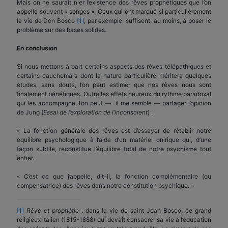
Mais on ne saurait nier l’existence des rêves prophétiques que l’on
appelle souvent « songes ». Ceux qui ont marqué si particulièrement
la vie de Don Bosco
[1]
, par exemple, suffisent, au moins, à poser le
problème sur des bases solides.
En conclusion
Si nous mettons à part certains aspects des rêves télépathiques et
certains cauchemars dont la nature particulière méritera quelques
études, sans doute, l’on peut estimer que nos rêves nous sont
finalement bénéfiques. Outre les effets heureux du rythme paradoxal
qui les accompagne, l’on peut — il me semble — partager l’opinion
de Jung (
Essai de l’exploration de l’inconscient
) :
« La fonction générale des rêves est d’essayer de rétablir notre
équilibre psychologique à l’aide d’un matériel onirique qui, d’une
façon subtile, reconstitue l’équilibre total de notre psychisme tout
entier.
« C’est ce que j’appelle, dit-il, la fonction complémentaire (ou
compensatrice) des rêves dans notre constitution psychique. »
[1]
Rêve et prophétie
: dans la vie de saint Jean Bosco, ce grand
religieux italien (1815-1888) qui devait consacrer sa vie à l’éducation