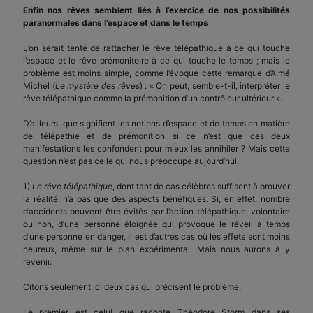
Enfin nos rêves semblent liés à l’exercice de nos possibilités
paranormales dans l’espace et dans le temps
L’on serait tenté de rattacher le rêve télépathique à ce qui touche
l’espace et le rêve prémonitoire à ce qui touche le temps ; mais le
problème est moins simple, comme l’évoque cette remarque d’Aimé
Michel (
Le mystère des rêves
) : « On peut, semble-t-il, interpréter le
rêve télépathique comme la prémonition d’un contrôleur ultérieur ».
D’ailleurs, que signifient les notions d’espace et de temps en matière
de télépathie et de prémonition si ce n’est que ces deux
manifestations les confondent pour mieux les annihiler ? Mais cette
question n’est pas celle qui nous préoccupe aujourd’hui.
1)
Le rêve télépathique
, dont tant de cas célèbres suffisent à prouver
la réalité, n’a pas que des aspects bénéfiques. Si, en effet, nombre
d’accidents peuvent être évités par l’action télépathique, volontaire
ou non, d’une personne éloignée qui provoque le réveil à temps
d’une personne en danger, il est d’autres cas où les effets sont moins
heureux, même sur le plan expérimental. Mais nous aurons à y
revenir.
Citons seulement ici deux cas qui précisent le problème.
Le premier est celui que raconte Théodore Storm dans ses