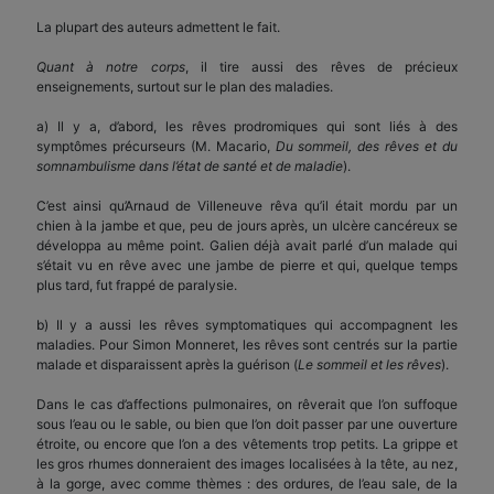
La plupart des auteurs admettent le fait.
Quant à notre corps
, il tire aussi des rêves de précieux
enseignements, surtout sur le plan des maladies.
a) Il y a, d’abord, les rêves prodromiques qui sont liés à des
symptômes précurseurs (M. Macario,
Du sommeil, des rêves et du
somnambulisme
dans l’état de santé et de maladie
).
C’est ainsi qu’Arnaud de Villeneuve rêva qu’il était mordu par un
chien à la jambe et que, peu de jours après, un ulcère cancéreux se
développa au même point. Galien déjà avait parlé d’un malade qui
s’était vu en rêve avec une jambe de pierre et qui, quelque temps
plus tard, fut frappé de paralysie.
b) Il y a aussi les rêves symptomatiques qui accompagnent les
maladies. Pour Simon Monneret, les rêves sont centrés sur la partie
malade et disparaissent après la guérison (
Le sommeil et les rêves
).
Dans le cas d’affections pulmonaires, on rêverait que l’on suffoque
sous l’eau ou le sable, ou bien que l’on doit passer par une ouverture
étroite, ou encore que l’on a des vêtements trop petits. La grippe et
les gros rhumes donneraient des images localisées à la tête, au nez,
à la gorge, avec comme thèmes : des ordures, de l’eau sale, de la