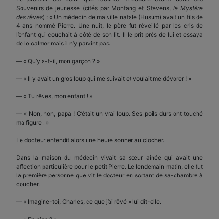
Souvenirs de jeunesse (cités par Monfang et Stevens,
le Mystère
des rêves
) : « Un médecin de ma ville natale (Husum) avait un fils de
4 ans nommé Pierre. Une nuit, le père fut réveillé par les cris de
l’enfant qui couchait à côté de son lit. Il le prit près de lui et essaya
de le calmer mais il n’y parvint pas.
— « Qu’y a-t-il, mon garçon ? »
— « Il y avait un gros loup qui me suivait et voulait me dévorer ! »
— « Tu rêves, mon enfant ! »
— « Non, non, papa ! C’était un vrai loup. Ses poils durs ont touché
ma figure ! »
Le docteur entendit alors une heure sonner au clocher.
Dans la maison du médecin vivait sa sœur aînée qui avait une
affection particulière pour le petit Pierre. Le lendemain matin, elle fut
la première personne que vit le docteur en sortant de sa-chambre à
coucher.
— « Imagine-toi, Charles, ce que j’ai rêvé » lui dit-elle.