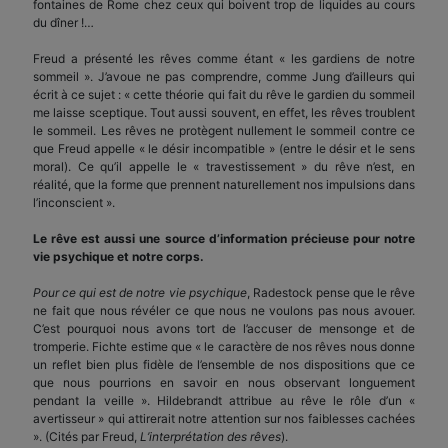
fontaines de Rome chez ceux qui boivent trop de liquides au cours
du dîner !…
Freud a présenté les rêves comme étant « les gardiens de notre
sommeil ». J’avoue ne pas comprendre, comme Jung d’ailleurs qui
écrit à ce sujet : « cette théorie qui fait du rêve le gardien du sommeil
me laisse sceptique. Tout aussi souvent, en effet, les rêves troublent
le sommeil. Les rêves ne protègent nullement le sommeil contre ce
que Freud appelle « le désir incompatible » (entre le désir et le sens
moral). Ce qu’il appelle le « travestissement » du rêve n’est, en
réalité, que la forme que prennent naturellement nos impulsions dans
l’inconscient ».
Le rêve est aussi une source d’information précieuse pour notre
vie psychique et notre corps.
Pour ce qui est de notre vie psychique
, Radestock pense que le rêve
ne fait que nous révéler ce que nous ne voulons pas nous avouer.
C’est pourquoi nous avons tort de l’accuser de mensonge et de
tromperie. Fichte estime que « le caractère de nos rêves nous donne
un reflet bien plus fidèle de l’ensemble de nos dispositions que ce
que nous pourrions en savoir en nous observant longuement
pendant la veille ». Hildebrandt attribue au rêve le rôle d’un «
avertisseur » qui attirerait notre attention sur nos faiblesses cachées
». (Cités par Freud,
L’interprétation des rêves
).