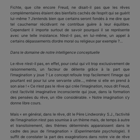
Fichte, que cite encore Freud, ne disait-il pas que les rêves
complémentaires étaient des bienfaits cachés de l’esprit qui se guérit
lui-même ? J’entends bien que certains seront fondés à me dire que
tel cauchemar récidivant ne contribue guère à leur équilibre.
Cependant il importe surtout de savoir pourquoi il se représente
avec une telle insistance. N’est-il pas, en lui-même, un appel à
certains dépassements d’ordre moral ou religieux par exemple ?…
Dans le domaine de notre intelligence conceptuelle
Le rêve n’est-il pas, en effet, pour celui qui vit trop exclusivement de
raisonnements, un facteur de détente grâce à la part que
l’imagination y joue ? Le concept refoule trop facilement l’image qui
pourtant est pour lui une servante utile…, même si elle en prend à
son aise ! « Ce n’est pas le rêve qui crée l’imagination, nous dit Freud,
c’est l’activité imaginative inconsciente qui joue, dans la formation
des pensées du rêve, un rôle considérable. » Notre imagination s’y
donne libre cours.
Mais « en général, dans le rêve, dit le Père Lindworsky S.J., l’activité
de l’imagination n’est pas soumise à un thème mais, de temps à autre
et transitoirement, des thèmes déterminés apparaissent dans le
cadre des jeux de l’imagination » (
Experimentale psychologie
). Il
suffit de constater la part des exagérations dans notre vie de rêve