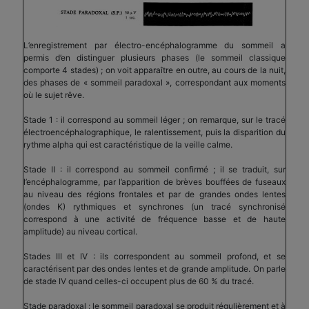
L’enregistrement par électro-encéphalogramme du sommeil a
permis d’en distinguer plusieurs phases (le sommeil classique
comporte 4 stades) ; on voit apparaître en outre, au cours de la nuit,
des phases de « sommeil paradoxal », correspondant aux moments
où le sujet rêve.
Stade 1 : il correspond au sommeil léger ; on remarque, sur le tracé
électroencéphalographique, le ralentissement, puis la disparition du
rythme alpha qui est caractéristique de la veille calme.
Stade II : il correspond au sommeil confirmé ; il se traduit, sur
l’encéphalogramme, par l’apparition de brèves bouffées de fuseaux
au niveau des régions frontales et par de grandes ondes lentes
(ondes K) rythmiques et synchrones (un tracé synchronisé
correspond à une activité de fréquence basse et de haute
amplitude) au niveau cortical.
Stades III et IV : ils correspondent au sommeil profond, et se
caractérisent par des ondes lentes et de grande amplitude. On parle
de stade IV quand celles-ci occupent plus de 60 % du tracé.
Stade paradoxal : le sommeil paradoxal se produit régulièrement et à