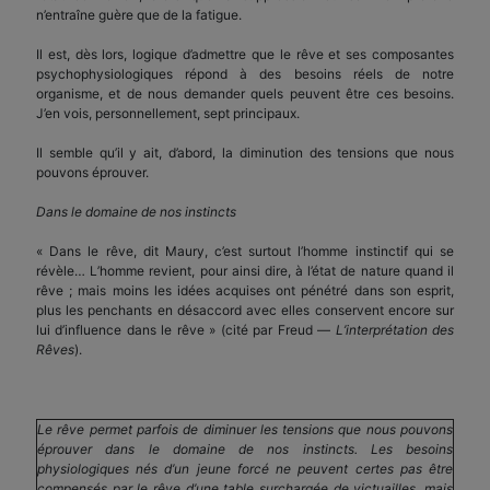
n’entraîne guère que de la fatigue.
Il est, dès lors, logique d’admettre que le rêve et ses composantes
psychophysiologiques répond à des besoins réels de notre
organisme, et de nous demander quels peuvent être ces besoins.
J’en vois, personnellement, sept principaux.
Il semble qu’il y ait, d’abord, la diminution des tensions que nous
pouvons éprouver.
Dans le domaine de nos instincts
« Dans le rêve, dit Maury, c’est surtout l’homme instinctif qui se
révèle… L’homme revient, pour ainsi dire, à l’état de nature quand il
rêve ; mais moins les idées acquises ont pénétré dans son esprit,
plus les penchants en désaccord avec elles conservent encore sur
lui d’influence dans le rêve » (cité par Freud —
L’interprétation des
Rêves
).
Le rêve permet parfois de diminuer les tensions que nous pouvons
éprouver dans le domaine de nos instincts. Les besoins
physiologiques nés d’un jeune forcé ne peuvent certes pas être
compensés par le rêve d’une table surchargée de victuailles, mais