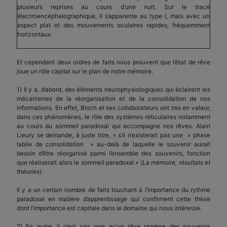
plusieurs reprises au cours d’une nuit. Sur le tracé
électroencéphalographique, il s’apparente au type I, mais avec un
aspect plat et des mouvements oculaires rapides, fréquemment
horizontaux.
Et cependant deux ordres de faits nous prouvent que l’état de rêve
joue un rôle capital sur le plan de notre mémoire.
1) Il y a, d’abord, des éléments neurophysiologiques qui éclairent les
mécanismes de la réorganisation et de la consolidation de nos
informations. En effet, Bloch et ses collaborateurs ont mis en valeur,
dans ces phénomènes, le rôle des systèmes réticulaires notamment
au cours du sommeil paradoxal qui accompagne nos rêves. Alain
Lieury se demande, à juste titre, « s’il n’existerait pas une » phase
labile de consolidation » au-delà de laquelle le souvenir aurait
besoin d’être réorganisé parmi l’ensemble des souvenirs, fonction
que réaliserait alors le sommeil paradoxal » (
La mémoire, résultats et
théories
).
Il y a un certain nombre de faits touchant à l’importance du rythme
paradoxal en matière d’apprentissage qui confirment cette thèse
dont l’importance est capitale dans le domaine qui nous intéresse.
2) En outre, il n’est pas rare qu’un rêve ramène des souvenirs