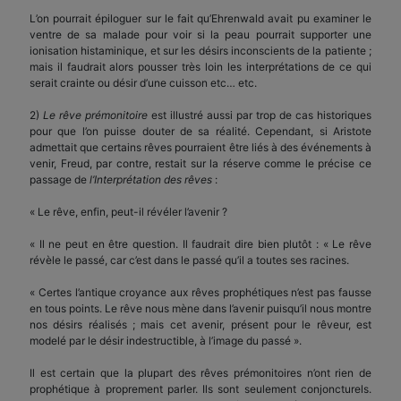
L’on pourrait épiloguer sur le fait qu’Ehrenwald avait pu examiner le
ventre de sa malade pour voir si la peau pourrait supporter une
ionisation histaminique, et sur les désirs inconscients de la patiente ;
mais il faudrait alors pousser très loin les interprétations de ce qui
serait crainte ou désir d’une cuisson etc… etc.
2)
Le rêve prémonitoire
est illustré aussi par trop de cas historiques
pour que l’on puisse douter de sa réalité. Cependant, si Aristote
admettait que certains rêves pourraient être liés à des événements à
venir, Freud, par contre, restait sur la réserve comme le précise ce
passage de
l’Interprétation des rêves
:
« Le rêve, enfin, peut-il révéler l’avenir ?
« Il ne peut en être question. Il faudrait dire bien plutôt : « Le rêve
révèle le passé, car c’est dans le passé qu’il a toutes ses racines.
« Certes l’antique croyance aux rêves prophétiques n’est pas fausse
en tous points. Le rêve nous mène dans l’avenir puisqu’il nous montre
nos désirs réalisés ; mais cet avenir, présent pour le rêveur, est
modelé par le désir indestructible, à l’image du passé ».
Il est certain que la plupart des rêves prémonitoires n’ont rien de
prophétique à proprement parler. Ils sont seulement conjoncturels.