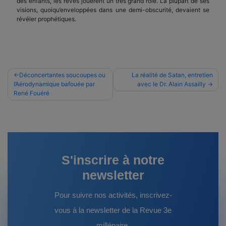
des enfants, les rêves jouèrent un très grand rôle. La plupart de ses
visions, quoiqu’enveloppées dans une demi-obscurité, devaient se
révéler prophétiques.
Navigation
Déconcertantes soucoupes ou
La réalité de Satan, entretien
l’Aérodynamique bafouée par
avec le Dr. Alain Assailly
de
René Fouéré
l’article
S'inscrire à notre
newsletter
Pour suivre nos activités, inscrivez-
vous à la newsletter de la Revue 3e
millénaire.