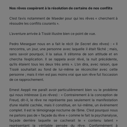
Nos rêves coopèrent à la résolution de certains de nos conflits
C’est l’avis notamment de Maeder pour qui les rêves « cherchent à
résoudre les conflits courants ».
L’aventure arrivée à Tissié illustre bien ce point de vue.
Pedro Meseguer nous en a fait le récit (
le Secret des rêves
) : « Il
rencontra, un jour, une personne avec laquelle il était fâché ; mais,
sans savoir pourquoi, il la salua. Il s’étonna de son attitude et en
chercha l’explication. Il se rappela avoir rêvé, la nuit précédente,
qu’ils étaient tous les deux très amis ». L’on dira, avec raison, que
Tissié souhaitait au fond de lui-même se réconcilier avec cette
personne ; mais il n’en est pas moins vrai que son rêve fut l’occasion
de ce rapprochement.
Ernest Aeppli me paraît avoir particulièrement bien vu le problème
qui nous intéresse (
Les rêves
) : « Contrairement à la conception de
Freud, dit-il, le rêve ne représente pas seulement la manifestation
d’une réalité cachée, mais il constitue, en lui-même, un événement
complet. Il est le témoignage nocturne de l’âme. C’est pourquoi nous
ne parlons pas de « façade du rêve » comme le fait la psychanalyse,
façade derrière laquelle se cacherait le « contenu latent »
représentant la véritable pensée du rêve. Conformément à