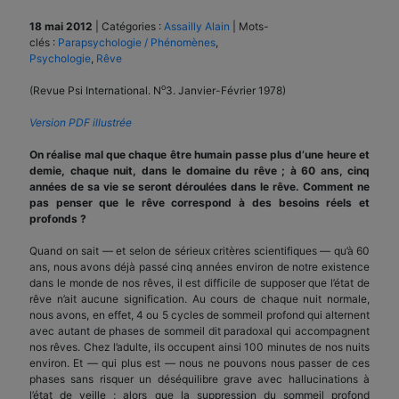
18 mai 2012
|
Catégories :
Assailly Alain
|
Mots-
clés :
Parapsychologie / Phénomènes
,
Psychologie
,
Rêve
o
(Revue Psi International. N
3. Janvier-Février 1978)
Version PDF illustrée
On réalise mal que chaque être humain passe plus d’une heure et
demie, chaque nuit, dans le domaine du rêve ; à 60 ans, cinq
années de sa vie se seront déroulées dans le rêve. Comment ne
pas penser que le rêve correspond à des besoins réels et
profonds ?
Quand on sait — et selon de sérieux critères scientifiques — qu’à 60
ans, nous avons déjà passé cinq années environ de notre existence
dans le monde de nos rêves, il est difficile de supposer que l’état de
rêve n’ait aucune signification. Au cours de chaque nuit normale,
nous avons, en effet, 4 ou 5 cycles de sommeil profond qui alternent
avec autant de phases de sommeil dit paradoxal qui accompagnent
nos rêves. Chez l’adulte, ils occupent ainsi 100 minutes de nos nuits
environ. Et — qui plus est — nous ne pouvons nous passer de ces
phases sans risquer un déséquilibre grave avec hallucinations à
l’état de veille ; alors que la suppression du sommeil profond