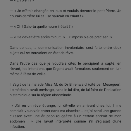
— « Eh bien ? »
— « Je m’étais changée en loup et voulais dévorer le petit Pierre. Je
courais derrière lui et il se sauvait en criant ! »
— « Oh ! Sais-tu quelle heure il était ? »
— « Ce devait être après minuit ! »… « Impossible de préciser ! ».
Dans ce cas, la communication involontaire s’est faite entre deux
sujets qui se trouvaient en état de rêve.
Dans l’autre cas que je voudrais citer, le percipient a capté, en
rêvant, les intentions que l’agent avait formulées seulement en lui-
même à l’état de veille.
Il s’agit de la malade Miss M. du Dr Ehrenwald (cité par Meseguer).
Le médecin avait envisagé, sans le lui dire, de lui faire de l’ionisation
histaminique sur la région abdominale.
« J’ai eu un rêve étrange, lui dit-elle en arrivant chez lui. Il me
semblait vous voir entrer dans ma chambre… et j’ai senti une grande
cuisson avec une éruption rougeâtre à un certain endroit de mon
abdomen ! » Elle l’avait interprété comme s’il s’agissait d’une
infection.