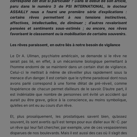
correspond cet état si particulier ? Dans le début de son article,
paru dans le numéro 3 de PSI INTERNATIONAL, le docteur
ASSAILLY nous a fourni une première série d’explications :
certains rêves permettent à nos tensions instinctives,
affectives, intellectuelles, de diminuer ; d’autres revalorisent
pensées et sentiments sous-estimés ; ou encore, nos rêves
favorisent le classement ou la mobilisation de certains souvenirs.
Les rêves paraissent, en outre liés à notre besoin de vigilance
Le Dr A. Ullman, psychiatre américain, se demande si le rêve ne
serait pas lié, en effet, à un mécanisme biologique permettant à
l’homme endormi de se maintenir dans un certain état de vigilance.
Celui-ci le mettrait à même de s’éveiller plus rapidement sous la
menace d’un danger. Il est certain que le rythme paradoxal dont nous
avons parlé correspond à une forme d’état de pré-réveil, comme
l’expérience de chacun permet d’ailleurs de le savoir. D’autre part, il
est indéniable que nombre de personnes ont évité un accident qui
aurait pu être grave, grâce à la conscience, au moins symbolique,
qu’elles en ont eu au cours d’un rêve.
Et, plus prosaïquement, les prostatiques savent bien, qu’assez
souvent, ils sont avertis qu’il est temps pour eux d’aller aux W.-C. par
un rêve qui leur fait chercher, par exemple, une de ces vespasiennes
disparues de nos boulevards. Mais il est aussi des cas où il s’agit des