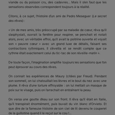
viande ou du poisson cru, des cadavres… Mais il s’en faut que les
sensations observées correspondent toujours à la réalité.
Citons, à ce sujet, l’histoire d’un ami de Pedro Meseguer (
Le secret
des rêves
) :
« Un de mes amis, très préoccupé par sa maladie de cœur, rêva qu’il
s’asphyxiait, ouvrait la fenêtre pour respirer, se penchait et notait
alors, avec un véritable effroi, qu’il avait la poitrine ouverte et voyait
son « pauvre cœur » avec un grand luxe de détails, faisant ses
contractions rythmiques. Il s’éveilla et se rendit compte que ce
rythme était exactement celui du tic-tac de son réveille-matin ».
De toute façon, l’imagination amplifie toujours les sensations que l’on
peut éprouver au cours des rêves.
On connait les expériences de Maury (citées par Freud). Pendant
son sommeil, on lui chatouillait les lèvres et le bout du nez avec une
plume. Il rêva d’une torture effroyable : on lui mettait un masque de
poix sur le visage, puis on l’arrachait en entraînant la peau.
On versa une goutte d’eau sur son front. Il rêva qu’il était en Italie,
qu’il transpirait énormément, puis buvait du vin blanc d’Orvieto. Et
que dire de la fameuse histoire de son ciel de lit devenu le couperet
de la guillotine quand il le reçut sur le cou !…