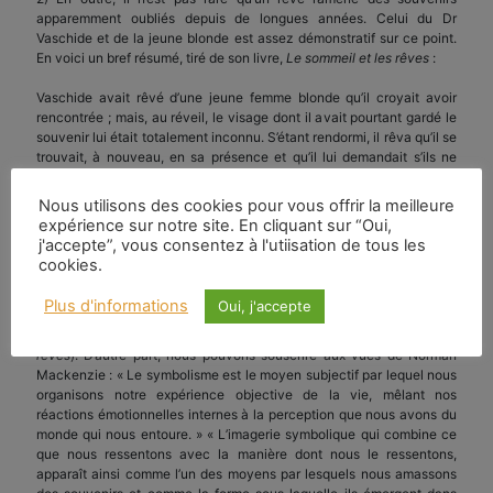
apparemment oubliés depuis de longues années. Celui du Dr
Vaschide et de la jeune blonde est assez démonstratif sur ce point.
En voici un bref résumé, tiré de son livre,
Le sommeil et les rêves
:
Vaschide avait rêvé d’une jeune femme blonde qu’il croyait avoir
rencontrée ; mais, au réveil, le visage dont il avait pourtant gardé le
souvenir lui était totalement inconnu. S’étant rendormi, il rêva qu’il se
trouvait, à nouveau, en sa présence et qu’il lui demandait s’ils ne
s’étaient pas déjà rencontrés. « Assurément ! lui dit-elle… Souvenez-
vous des bains de mer de Pornic ! » S’étant alors réveillé, Vaschide
Nous utilisons des cookies pour vous offrir la meilleure
se rappela très bien l’avoir vue sur cette plage.
expérience sur notre site. En cliquant sur “Oui,
j'accepte”, vous consentez à l'utiisation de tous les
De telles réminiscences jouent un rôle capital dans les rêves
cookies.
prémonitoires conjoncturels (non prophétiques). En fait, ces liens
entre nos rêves et notre mémoire n’ont donc rien qui puisse
Plus d'informations
Oui, j'accepte
surprendre. D’une part, « dans l’état de rêve, c’est le souvenir qui
fournit le thème aux visions », comme le dit Maury (
Le sommeil et les
rêves
). D’autre part, nous pouvons souscrire aux vues de Norman
Mackenzie : « Le symbolisme est le moyen subjectif par lequel nous
organisons notre expérience objective de la vie, mêlant nos
réactions émotionnelles internes à la perception que nous avons du
monde qui nous entoure. » « L’imagerie symbolique qui combine ce
que nous ressentons avec la manière dont nous le ressentons,
apparaît ainsi comme l’un des moyens par lesquels nous amassons