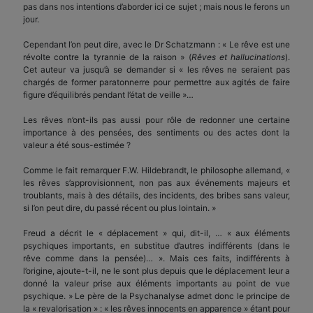
pas dans nos intentions d’aborder ici ce sujet ; mais nous le ferons un
jour.
Cependant l’on peut dire, avec le Dr Schatzmann : « Le rêve est une
révolte contre la tyrannie de la raison » (
Rêves et hallucinations
).
Cet auteur va jusqu’à se demander si « les rêves ne seraient pas
chargés de former paratonnerre pour permettre aux agités de faire
figure d’équilibrés pendant l’état de veille »…
Les rêves n’ont-ils pas aussi pour rôle de redonner une certaine
importance à des pensées, des sentiments ou des actes dont la
valeur a été sous-estimée ?
Comme le fait remarquer F.W. Hildebrandt, le philosophe allemand, «
les rêves s’approvisionnent, non pas aux événements majeurs et
troublants, mais à des détails, des incidents, des bribes sans valeur,
si l’on peut dire, du passé récent ou plus lointain. »
Freud a décrit le « déplacement » qui, dit-il, … « aux éléments
psychiques importants, en substitue d’autres indifférents (dans le
rêve comme dans la pensée)… ». Mais ces faits, indifférents à
l’origine, ajoute-t-il, ne le sont plus depuis que le déplacement leur a
donné la valeur prise aux éléments importants au point de vue
psychique. » Le père de la Psychanalyse admet donc le principe de
la « revalorisation » : « les rêves innocents en apparence » étant pour