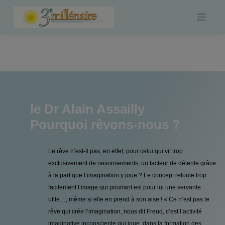
Skip
to
content
le Dr Alain Assailly
Pourquoi rêvons-nous ?
Le rêve n’est-il pas, en effet, pour celui qui vit trop
exclusivement de raisonnements, un facteur de détente grâce
à la part que l’imagination y joue ? Le concept refoule trop
facilement l’image qui pourtant est pour lui une servante
utile…, même si elle en prend à son aise ! « Ce n’est pas le
rêve qui crée l’imagination, nous dit Freud, c’est l’activité
imaginative inconsciente qui joue, dans la formation des