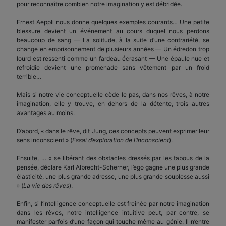
pour reconnaître combien notre imagination y est débridée.
Ernest Aeppli nous donne quelques exemples courants… Une petite
blessure devient un événement au cours duquel nous perdons
beaucoup de sang — La solitude, à la suite d’une contrariété, se
change en emprisonnement de plusieurs années — Un édredon trop
lourd est ressenti comme un fardeau écrasant — Une épaule nue et
refroidie devient une promenade sans vêtement par un froid
terrible…
Mais si notre vie conceptuelle cède le pas, dans nos rêves, à notre
imagination, elle y trouve, en dehors de la détente, trois autres
avantages au moins.
D’abord, « dans le rêve, dit Jung, ces concepts peuvent exprimer leur
sens inconscient » (
Essai d’exploration de l’Inconscient
).
Ensuite, … « se libérant des obstacles dressés par les tabous de la
pensée, déclare Karl Albrecht-Scherner, l’ego gagne une plus grande
élasticité, une plus grande adresse, une plus grande souplesse aussi
» (
La vie des rêves
).
Enfin, si l’intelligence conceptuelle est freinée par notre imagination
dans les rêves, notre intelligence intuitive peut, par contre, se
manifester parfois d’une façon qui touche même au génie. Il n’entre