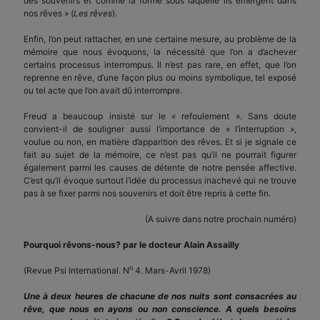
des souvenirs et comme la forme sous laquelle ils émergent dans
nos rêves » (
Les rêves
).
Enfin, l’on peut rattacher, en une certaine mesure, au problème de la
mémoire que nous évoquons, la nécessité que l’on a d’achever
certains processus interrompus. Il n’est pas rare, en effet, que l’on
reprenne en rêve, d’une façon plus ou moins symbolique, tel exposé
ou tel acte que l’on avait dû interrompre.
Freud a beaucoup insisté sur le « refoulement ». Sans doute
convient-il de souligner aussi l’importance de « l’interruption »,
voulue ou non, en matière d’apparition des rêves. Et si je signale ce
fait au sujet de la mémoire, ce n’est pas qu’il ne pourrait figurer
également parmi les causes de détente de notre pensée affective.
C’est qu’il évoque surtout l’idée du processus inachevé qui ne trouve
pas à se fixer parmi nos souvenirs et doit être repris à cette fin.
(A suivre dans notre prochain numéro)
Pourquoi rêvons-nous? par le docteur Alain Assailly
o
(Revue Psi International. N
4. Mars-Avril 1978)
Une à deux heures de chacune de nos nuits sont consacrées au
rêve, que nous en ayons ou non conscience. A quels besoins