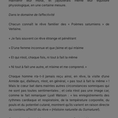
maintenir leur moral, et j’ajouterais même leur équilibre
physiologique, en une certaine mesure.
Dans le domaine de l’affectivité
Chacun connaît le rêve familier des « Poèmes saturniens » de
Verlaine.
« Je fais souvent ce rêve étrange et pénétrant
« D’une femme inconnue et que j’aime et qui m’aime
« Et qui n’est, chaque fois, ni tout à fait la même
« Ni tout à fait une autre, et m’aime et me comprend. »
Chaque homme n’a-t-il jamais reçu ainsi, en rêve, la visite d’une
Armide qui, d’ailleurs, n’est, en général, « pas tout à fait la même » !
Mais le cœur bat dans maintes autres circonstances somniques qui
ne sont pas toutes sentimentales ; et cela n’est pas une image car,
comme le fait remarquer Lyall Watson : « les enregistrements des
rythmes cardiaque et respiratoire, de la température corporelle, du
pouls et du potentiel cutané, montrent qu’ils varient en raison directe
du contenu affectif du rêve » (
Histoire naturelle du Surnaturel
).