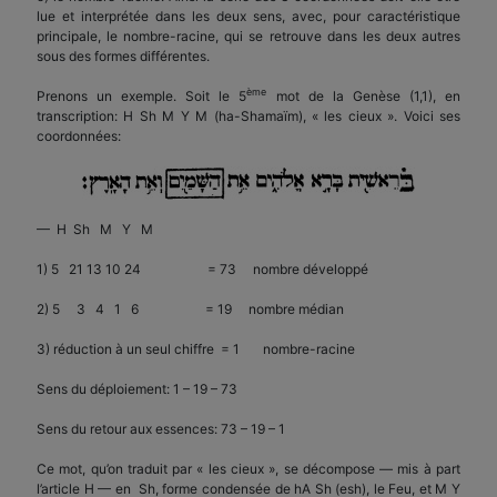
lue et interprétée dans les deux sens, avec, pour caractéristique
principale, le nombre-racine, qui se retrouve dans les deux autres
sous des formes différentes.
ème
Prenons un exemple. Soit le 5
mot de la Genèse (1,1), en
transcription: H Sh M Y M (ha-Shamaïm), « les cieux ». Voici ses
coordonnées:
— H Sh M Y M
1) 5 21 13 10 24 = 73 nombre développé
2) 5 3 4 1 6 = 19 nombre médian
3) réduction à un seul chiffre = 1 nombre-racine
Sens du déploiement: 1 – 19 – 73
Sens du retour aux essences: 73 – 19 – 1
Ce mot, qu’on traduit par « les cieux », se décompose — mis à part
l’article H — en Sh, forme condensée de hA Sh (esh), le Feu, et M Y