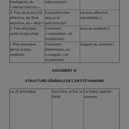
intelligente, du
subconscient.
« mental concret ».
3. Plan de la psyché
Conscient clair-
Lecture affective
affective, de l’âme
obscur et
(sensibilité).3.
sensitive, du « désir ».
subconscient.
2. Plan physique
Conscient
Aura du symbole.2.
subtil (corps vital).
« corporalisé » et
inconscient.
1. Plan physique
Conscient
Support du symbole.1.
dense (corps
élémentaire, ou
matériel).
« coagulé », et
inconscient.
DOCUMENT IV
STRUCTURE GÉNÉRALE DE L’ENTITÉ HUMAINE
Le JE primordial.
Vers Dieu, le Soi, la
Le Soleil, Iuppiter
Déité.
summus.