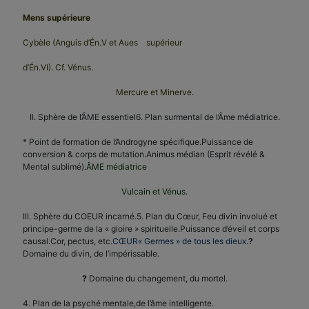
Mens supérieure
Cybèle (Anguis d’Én.V et Aues supérieur
d’Én.VI). Cf. Vénus.
Mercure et Minerve.
II. Sphère de l’ÂME essentiel6. Plan surmental de l’Âme médiatrice.
* Point de formation de l’Androgyne spécifique.Puissance de
conversion & corps de mutation.Animus médian (Esprit révélé &
Mental sublimé).
ÂME médiatrice
Vulcain et Vénus.
III. Sphère du COEUR incarné.5. Plan du Cœur, Feu divin involué et
principe-germe de la « gloire » spirituelle.Puissance d’éveil et corps
causal.Cor, pectus, etc.
CŒUR
« Germes » de tous les dieux.
?
Domaine du divin, de l’impérissable.
?
Domaine du changement, du mortel.
4. Plan de la psyché mentale,de l’âme intelligente.