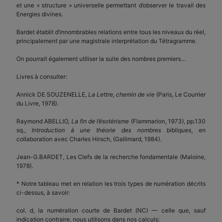
et une « structure » universelle permettant d’observer le travail des
Energies divines.
Bardet établit d’innombrables relations entre tous les niveaux du réel,
principalement par une magistrale interprétation du Tétragramme.
On pourrait également utiliser la suite des nombres premiers…
Livres à consulter:
Annick DE SOUZENELLE,
La Lettre, chemin de vie
(Paris, Le Courrier
du Livre, 1978).
Raymond ABELLIO,
La fin de l’ésotérisme
(Flammarion, 1973), pp.130
sq.,
Introduction à une théorie des nombres bibliques
, en
collaboration avec Charles Hirsch, (Gallimard, 1984).
Jean-G.BARDET, Les Clefs de la recherche fondamentale (Maloine,
1978).
* Notre tableau met en relation les trois types de numération décrits
ci-dessus, à savoir:
col. d, la numération courte de Bardet (NC) — celle que, sauf
indication contraire, nous utilisons dans nos calculs;