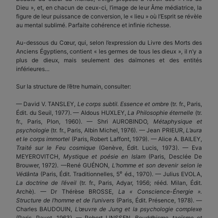
Dieu », et, en chacun de ceux-ci, l’image de leur Âme médiatrice, la
figure de leur puissance de conversion, le « lieu » où l’Esprit se révèle
au mental sublimé. Parfaite cohérence et infinie richesse.
Au-dessous du Cœur, qui, selon l’expression du Livre des Morts des
Anciens Égyptiens, contient « les germes de tous les dieux », il n’y a
plus de dieux, mais seulement des daïmones et des entités
inférieures…
Sur la structure de l’être humain, consulter:
— David V. TANSLEY,
Le corps subtil.
Essence et ombre
(tr. fr., Paris,
Édit. du Seuil, 1977). — Aldous HUXLEY,
La Philosophie éternelle
(tr.
fr., Paris, Plon, 1960). — Shri AUROBINDO,
Métaphysique et
psychologie
(tr. fr., Paris, Albin Michel, 1976). — Jean PRIEUR,
L’aura
et le corps immortel
(Paris, Robert Laffont, 1979). — Alice A. BAILEY,
Traité sur le Feu cosmique
(Genève, Édit. Lucis, 1973). — Eva
MEYEROVITCH,
Mystique et poésie en Islam
(Paris, Desclée De
Brouwer, 1972). —René GUÉNON,
L’homme et son devenir selon le
e
Védânta
(Paris, Édit. Traditionnelles, 5
éd., 1970). — Julius EVOLA,
La doctrine de l’éveil
(tr. fr., Paris, Adyar, 1956; rééd. Milan, Édit.
Archè). — Dr Thérèse BROSSE,
La « Conscience-Énergie ».
Structure de l’homme et de l’univers
(Paris, Édit. Présence, 1978). —
Charles BAUDOUIN,
L’œuvre de Jung et la psychologie complexe
(Paris, Payot, 1963). — Robert LINSSEN,
Bouddhisme, taoïsme et