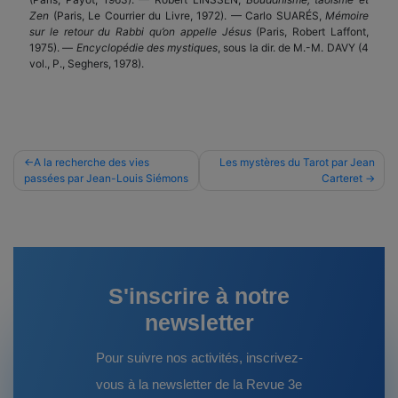
Zen
(Paris, Le Courrier du Livre, 1972). — Carlo SUARÉS,
Mémoire
sur le retour du Rabbi qu’on appelle Jésus
(Paris, Robert Laffont,
1975). —
Encyclopédie des mystiques
, sous la dir. de M.-M. DAVY (4
vol., P., Seghers, 1978).
Navigation
A la recherche des vies
Les mystères du Tarot par Jean
passées par Jean-Louis Siémons
Carteret
de
l’article
S'inscrire à notre
newsletter
Pour suivre nos activités, inscrivez-
vous à la newsletter de la Revue 3e