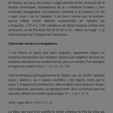
M (maïm), les eaux, les ondes. Il s’agit d’ondes de feu émanant de la
Source primordiale, d’irradiations de la « Vibration Incréée », d’un
ensemble énergétique tout-puissant ordonné à la création (cf. les
« sept cieux » de la Cabbale). Il est donc normal que le nombre-
racine reflète l’unité. Mêmes coordonnées de Tehillîm, les
« Psaumes » (Th H L Y M), vibrations de l’âme humaine unifiée vers
sa Source, ou de Shoshan (Sh W Sh N), le lis —blanc ou rouge —, la
rose mystique du Cantique des Cantiques…
Calcul des nombres triangulaires.
« Les Grecs, et après eux saint Augustin, appelaient trigons ou
nombres triangulaires les nombres obtenus par l’addition de tous les
nombres précédant un nombre donné, plus ce nombre. Par exemple,
le trigon du nombre 4 est: 1 + 2 + 3 + 4 = 10
C’est la tétraktys pythagoricienne (R. Abellio, op. cit., p.142), Appelés
aussi « gloires » ou « valeurs secrètes », les trigons, notes par le
signe ?, indiquent la construction des nombres dans l’espace-temps,
leur expansion structurée, en quelque sorte. Voici la formule pour les
calculer, n’étant un nombre quelconque: ?n = n (n + 1) / 2
Ainsi, trigon de 6 = 6 (7) / 2 = 21.
Le Waw, qui vaut 6 et signifie le Verbe créateur, le Fils de Dieu qui