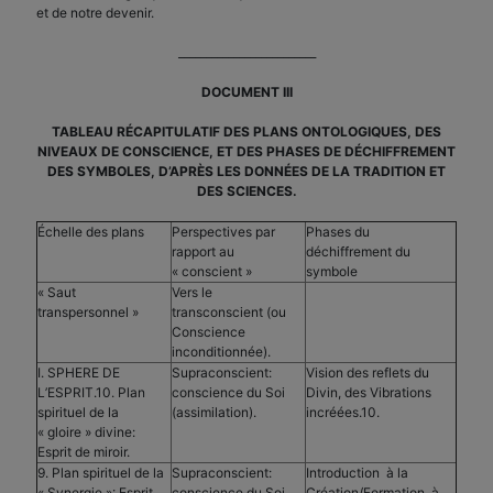
et de notre devenir.
_________________________
DOCUMENT III
TABLEAU RÉCAPITULATIF DES PLANS ONTOLOGIQUES, DES
NIVEAUX DE CONSCIENCE, ET DES PHASES DE DÉCHIFFREMENT
DES SYMBOLES, D’APRÈS LES DONNÉES DE LA TRADITION ET
DES SCIENCES.
Échelle des plans
Perspectives par
Phases du
rapport au
déchiffrement du
« conscient »
symbole
« Saut
Vers le
transpersonnel »
transconscient (ou
Conscience
inconditionnée).
I. SPHERE DE
Supraconscient:
Vision des reflets du
L’ESPRIT.10. Plan
conscience du Soi
Divin, des Vibrations
spirituel de la
(assimilation).
incréées.10.
« gloire » divine:
Esprit de miroir.
9. Plan spirituel de la
Supraconscient:
Introduction à la
« Synergie »: Esprit
conscience du Soi
Création/Formation, à