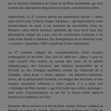
sur la fonction médiatrice du Cœur et de l’Âme essentielle, qui sont
comme des laboratoires d’expériences vitales, constitutrices d’être.
e
Adjonctions. La 3
colonne donne les expressions latines — telles
qu’on les lit chez Cicéron, Virgile, Sénèque — qui équivalent à notre
nomenclature de base. Il est précieux de reconnaître chez les
Romains cette même structure générale, qui sous-tend toute leur
philosophie, malgré les à peu près du vocabulaire. Consulter à ce
sujet notre étude
Le Barbare
(sur l’énergétique de la romanité) (coll.
« Latomus », Bruxelles, 1981), à partir de l’Index thématique.
e
La 4
colonne indique les correspondances entre niveaux
ontologiques et divinités. Que sont en effet les « dieux » pour un
initié romain? Des entités du monde d’en haut, de la sphère
métaphysique; des fonctions, des attributs personnifiés de la
Divinité, ou des Energies qualifiées comme les Sephiroth de la
Cabbale… Mais aussi — chose capitale —les éléments immortels,
divins, de la personnalité humaine, les images des fonctions et des
niveaux essentiels inhérents à notre nature. Il y a ainsi une
« théologie de l’être humain », qui n’est autre que cette « autologie »
dont parle Coomaraswamy, et qui fait la liaison entre aspects
intérieurs et extérieurs du Divin.
Exemple: Vénus est tout à la fois la Mère céleste, l’Amour créateur, la
Beauté au cœur du monde, l’Ange préposé à l’éveil des « Fils de