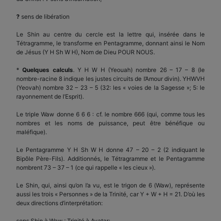
?
sens de libération
Le Shin au centre du cercle est la lettre qui, insérée dans le
Tétragramme, le transforme en Pentagramme, donnant ainsi le Nom
de Jésus (Y H Sh W H), Nom de Dieu POUR NOUS.
*
Quelques calculs
. Y H W H (Yeouah) nombre 26 – 17 – 8 (le
nombre-racine 8 indique les justes circuits de l’Amour divin). YHWVH
(Yeovah) nombre 32 – 23 – 5 (32: les « voies de la Sagesse »; 5: le
rayonnement de l’Esprit).
Le triple Waw donne 6 6 6 : cf. le nombre 666 (qui, comme tous les
nombres et les noms de puissance, peut être bénéfique ou
maléfique).
Le Pentagramme Y H Sh W H donne 47 – 20 – 2 (2 indiquant le
Bipôle Père-Fils). Additionnés, le Tétragramme et le Pentagramme
nombrent 73 – 37 – 1 (ce qui rappelle « les cieux »).
Le Shin, qui, ainsi qu’on l’a vu, est le trigon de 6 (Waw), représente
aussi les trois « Personnes » de la Trinité, car Y + W + H = 21. D’où les
deux directions d’interprétation:
sens Shin à Waw : Trinité à Avatar;