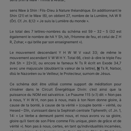
sens Waw à Shin : Fils-Dieu à Nature théandrique. En additionnant le
Shin (21) et le Waw (6), on obtient 27, nombre de la Lumière, hA W R
(Ôr). Cf. Jn. 8,12: « Je suis la Lumière du monde ».
Le total des 7 lettres-nombres du schéma est 59 – 32 – 5 (32 est
également le nombre de hA Y Sh, Ish, l’Homme de feu, et celui de Z H
R, Zohar, « qui brille par son enseignement »).
Le mouvement descendant Y H W W V vaut 33; de même le
mouvement ascendant V W W H Y. Total 66, c’est-à-dire le triple Feu
(hA Sh = 22×3), ou encore le fameux N Ts R écrit en Exode 34,7
avec une majuscule (doublant la valeur de la lettre),
N
Ts R, Natsor,
d’où le Nazoréen ou le Veilleur, le Protecteur, surnom de Jésus.
Ce schéma doit être utilisé comme support de méditation pour
s’insérer dans le Circuit Énergétique Divin: c’est ainsi que la
puissance du NOM est salvatrice. Le Psaume 115 (v.1) dit: « Non pas
à nous, Y H W H, non pas à nous, mais à ton Nom donne gloire, à
cause de ta bonté, à cause de ta vérité » (couple bonté – vérité, ou
Hesed – Dîn, s’unissant dans la Sephirah centrale Tiphereth; cf. Jn. 1,
14: « Le Verbe a demeuré parmi nous, et nous avons vu sa gloire,
gloire qu’il tient de son Père comme Fils unique, plein de grâce et de
vérité »). Non pas à nous, certes, en tant qu’individualités incarnées,