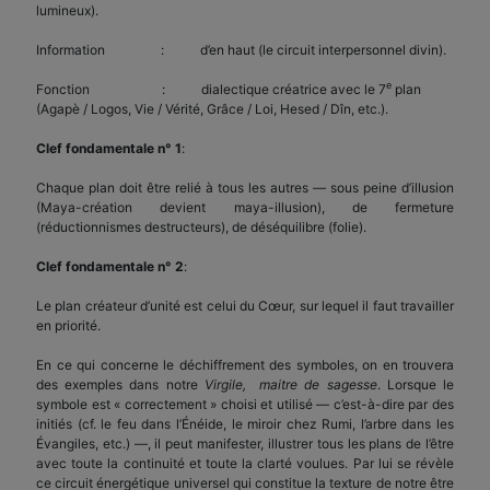
lumineux).
Information : d’en haut (le circuit interpersonnel divin).
e
Fonction : dialectique créatrice avec le 7
plan
(Agapè / Logos, Vie / Vérité, Grâce / Loi, Hesed / Dîn, etc.).
Clef fondamentale n° 1
:
Chaque plan doit être relié à tous les autres — sous peine d’illusion
(Maya-création devient maya-illusion), de fermeture
(réductionnismes destructeurs), de déséquilibre (folie).
Clef fondamentale n° 2
:
Le plan créateur d’unité est celui du Cœur, sur lequel il faut travailler
en priorité.
En ce qui concerne le déchiffrement des symboles, on en trouvera
des exemples dans notre
Virgile, maitre de sagesse
. Lorsque le
symbole est « correctement » choisi et utilisé — c’est-à-dire par des
initiés (cf. le feu dans l’Énéide, le miroir chez Rumi, l’arbre dans les
Évangiles, etc.) —, il peut manifester, illustrer tous les plans de l’être
avec toute la continuité et toute la clarté voulues. Par lui se révèle
ce circuit énergétique universel qui constitue la texture de notre être