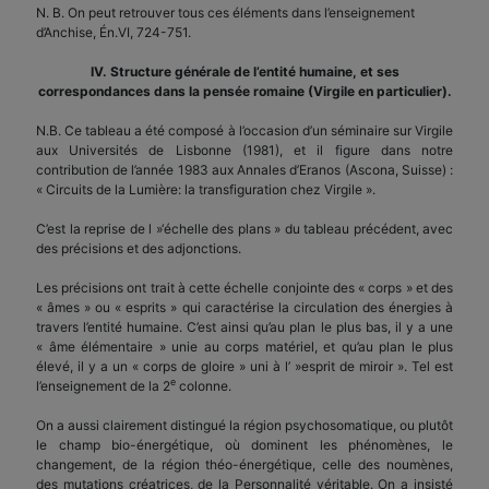
N. B. On peut retrouver tous ces éléments dans l’enseignement
d’Anchise, Én.VI, 724-751.
IV. Structure générale de l’entité humaine, et ses
correspondances dans la pensée romaine (Virgile en particulier).
N.B. Ce tableau a été composé à l’occasion d’un séminaire sur Virgile
aux Universités de Lisbonne (1981), et il figure dans notre
contribution de l’année 1983 aux Annales d’Eranos (Ascona, Suisse) :
« Circuits de la Lumière: la transfiguration chez Virgile ».
C’est la reprise de l »‘échelle des plans » du tableau précédent, avec
des précisions et des adjonctions.
Les précisions ont trait à cette échelle conjointe des « corps » et des
« âmes » ou « esprits » qui caractérise la circulation des énergies à
travers l’entité humaine. C’est ainsi qu’au plan le plus bas, il y a une
« âme élémentaire » unie au corps matériel, et qu’au plan le plus
élevé, il y a un « corps de gloire » uni à l’ »esprit de miroir ». Tel est
e
l’enseignement de la 2
colonne.
On a aussi clairement distingué la région psychosomatique, ou plutôt
le champ bio-énergétique, où dominent les phénomènes, le
changement, de la région théo-énergétique, celle des noumènes,
des mutations créatrices, de la Personnalité véritable. On a insisté