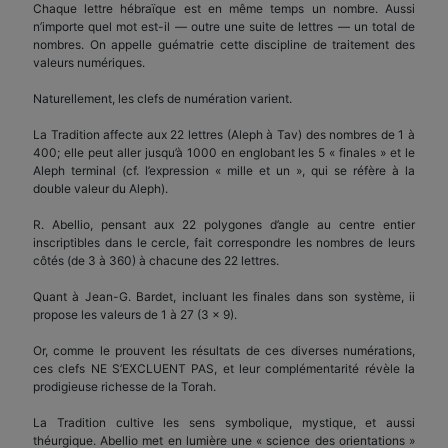
Chaque lettre hébraïque est en même temps un nombre. Aussi
n’importe quel mot est-il — outre une suite de lettres — un total de
nombres. On appelle guématrie cette discipline de traitement des
valeurs numériques.
Naturellement, les clefs de numération varient.
La Tradition affecte aux 22 lettres (Aleph à Tav) des nombres de 1 à
400; elle peut aller jusqu’à 1000 en englobant les 5 « finales » et le
Aleph terminal (cf. l’expression « mille et un », qui se réfère à la
double valeur du Aleph).
R. Abellio, pensant aux 22 polygones d’angle au centre entier
inscriptibles dans le cercle, fait correspondre les nombres de leurs
côtés (de 3 à 360) à chacune des 22 lettres.
Quant à Jean-G. Bardet, incluant les finales dans son système, ii
propose les valeurs de 1 à 27 (3 x 9).
Or, comme le prouvent les résultats de ces diverses numérations,
ces clefs NE S’EXCLUENT PAS, et leur complémentarité révèle la
prodigieuse richesse de la Torah.
La Tradition cultive les sens symbolique, mystique, et aussi
théurgique. Abellio met en lumière une « science des orientations »