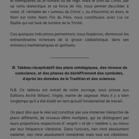
et exemplaires du je humain ou de l’ego. Mais le Shin du Christ, par
sa vertu dialectique et sa force de Vie, nous permet d’accéder à
notre JE véritable de « jumeau du Christ », ou d’Isochrist, et alors, le
Nom est notre Nom: Fils du Père, nous constituons avec Lui ce
Bipôle qui est l’axe de lumière de la Trinité.
Ces quelques indications permettront, nous l’espérons, d’entrevoir les
extraordinaires richesses de la gnose cabbalistique, dans ses
entrelacs mathématiques et spirituels.
_________________________
III. Tableau récapitulatif des plans ontologiques, des niveaux de
conscience, et des phases de déchiffrement des symboles,
d’après les données de la Tradition et des sciences.
N.B. Ce tableau est extrait de notre ouvrage, sous presse aux
Editions Archè (Milan),
Virgile, maitre de sagesse
. Mais il y a bien
longtemps qu’il a été établi en tant qu’outil fondamental de travail.
On peut dire que le réel est constitué par une immense hiérarchie de
plans différents, de niveaux d’être multiples, qui se distinguent par
leurs proportions respectives d' »esprit » et de « matière », ou mieux
par leur fréquence vibratoire. Dans l’univers, rien n’est absolument
matériel, rien n’est absolument immatériel, mais tout est vibrations.