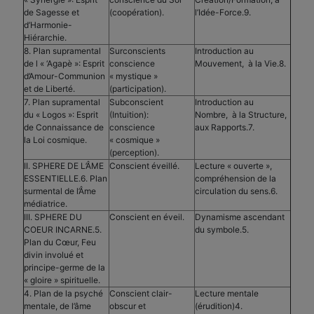
de Sagesse et
(coopération).
l’Idée-Force.9.
d’Harmonie-
Hiérarchie.
8. Plan supramental
Surconscients
Introduction au
de l « ‘Agapè »: Esprit
conscience
Mouvement, à la Vie.8.
d’Amour-Communion
« mystique »
et de Liberté.
(participation).
7. Plan supramental
Subconscient
Introduction au
du « Logos »: Esprit
(Intuition):
Nombre, à la Structure,
de Connaissance de
conscience
aux Rapports.7.
la Loi cosmique.
« cosmique »
(perception).
II. SPHERE DE L’ÂME
Conscient éveillé.
Lecture « ouverte »,
ESSENTIELLE.6. Plan
compréhension de la
surmental de l’Âme
circulation du sens.6.
médiatrice.
III. SPHERE DU
Conscient en éveil.
Dynamisme ascendant
COEUR INCARNE.5.
du symbole.5.
Plan du Cœur, Feu
divin involué et
principe-germe de la
« gloire » spirituelle.
4. Plan de la psyché
Conscient clair-
Lecture mentale
mentale, de l’âme
obscur et
(érudition)4.