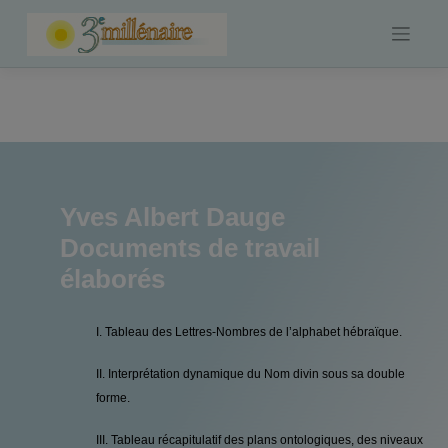
Skip
to
content
Yves Albert Dauge
Documents de travail
élaborés
I. Tableau des Lettres-Nombres de l’alphabet hébraïque.
II. Interprétation dynamique du Nom divin sous sa double
forme.
III. Tableau récapitulatif des plans ontologiques, des niveaux