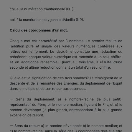
col. e, la numération traditionnelle (NT);
col. f, la numération polygonale d’Abellio (NP).
Calcul des coordonnées d’un mot.
Chaque mot est caractérisé par 3 nombres. Le premier résulte de
l’addition pure et simple des valeurs numériques conférées aux
lettres qui le forment. Le deuxième constitue une réduction du
précédent: chaque valeur numérique est ramenée à un seul chiffre,
et on additionne l’ensemble. Quant au troisième, il résulte d’une
seconde et ultime réduction donnant un total d’un seul chiffre.
Quelle est la signification de ces trois nombres? Ils témoignent de la
descente et de la remontée des Énergies, du déploiement de l’Esprit
dans le multiple et de son retour aux essences.
— Sens du déploiement: a) le nombre-racine (le plus petit),
représentatif du Père; b) le nombre médian, figurant le Fils; et c) le
nombre développé (le plus grand), correspondant à la plus grande
expansion de l’Esprit.
— Sens du retour: a) le nombre développé; b) le nombre médian; et
c) le nombre-racine. Ainsi la série des 3 coordonnées doit-elle être