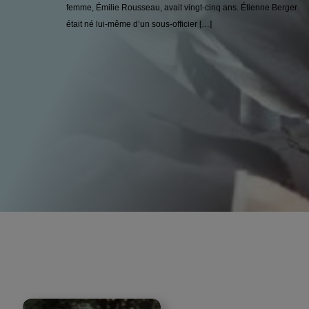
femme, Émilie Rousseau, avait vingt-cinq ans. Étienne Berger
était né lui-même d’un sous-officier […]