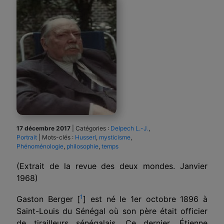
17 décembre 2017
|
Catégories :
Delpech L.-J.
,
Portrait
|
Mots-clés :
Husserl
,
mysticisme
,
Phénoménologie
,
philosophie
,
temps
(Extrait de la revue des deux mondes. Janvier
1968)
1
Gaston Berger [
] est né le 1er octobre 1896 à
Saint-Louis du Sénégal où son père était officier
de tirailleurs sénégalais. Ce dernier, Étienne