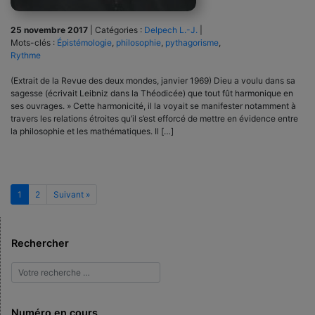
25 novembre 2017
|
Catégories :
Delpech L.-J.
|
Mots-clés :
Épistémologie
,
philosophie
,
pythagorisme
,
Rythme
(Extrait de la Revue des deux mondes, janvier 1969) Dieu a voulu dans sa
sagesse (écrivait Leibniz dans la Théodicée) que tout fût harmonique en
ses ouvrages. » Cette harmonicité, il la voyait se manifester notamment à
travers les relations étroites qu’il s’est efforcé de mettre en évidence entre
la philosophie et les mathématiques. Il […]
1
2
Suivant »
Rechercher
Numéro en cours