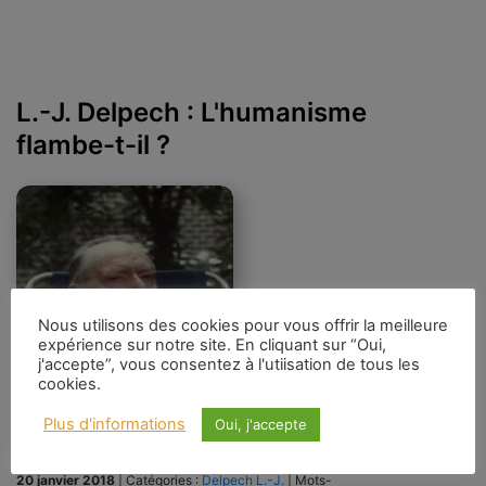
L.-J. Delpech : L'humanisme
flambe-t-il ?
Nous utilisons des cookies pour vous offrir la meilleure
expérience sur notre site. En cliquant sur “Oui,
j'accepte”, vous consentez à l'utiisation de tous les
cookies.
Plus d'informations
Oui, j'accepte
20 janvier 2018
|
Catégories :
Delpech L.-J.
|
Mots-