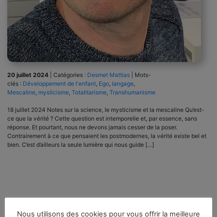
20 juillet 2024
|
Catégories :
Desmet Mattias
|
Mots-
clés :
Développement de l'enfant
,
Ego
,
langage
,
Mescaline
,
mysticisme
,
Totalitarisme
,
Transhumanisme
18 juillet 2024 Notes sur la science, le mysticisme et la mescaline Qu’est-
ce que la vérité ? Cette question est intemporelle et, par essence, sans
réponse. Et pourtant, nous ne devons jamais cesser de la poser.
Contrairement à ce que pensaient les postmodernes, la vérité existe bel et
bien. C’est d’ailleurs la seule lumière qui nous guide […]
Nous utilisons des cookies pour vous offrir la meilleure