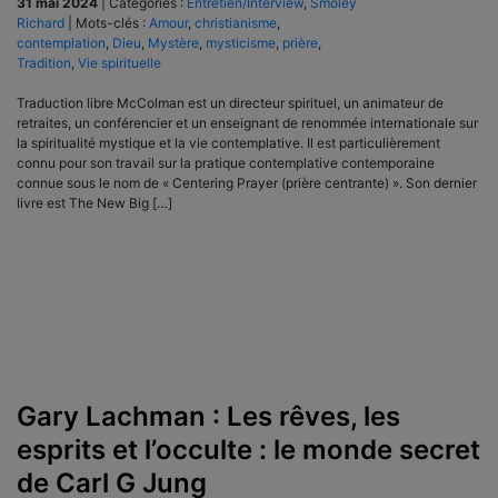
31 mai 2024
|
Catégories :
Entretien/Interview
,
Smoley
Richard
|
Mots-clés :
Amour
,
christianisme
,
contemplation
,
Dieu
,
Mystère
,
mysticisme
,
prière
,
Tradition
,
Vie spirituelle
Traduction libre McColman est un directeur spirituel, un animateur de
retraites, un conférencier et un enseignant de renommée internationale sur
la spiritualité mystique et la vie contemplative. Il est particulièrement
connu pour son travail sur la pratique contemplative contemporaine
connue sous le nom de « Centering Prayer (prière centrante) ». Son dernier
livre est The New Big […]
Gary Lachman : Les rêves, les
esprits et l’occulte : le monde secret
de Carl G Jung