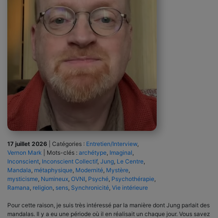
17 juillet 2026
|
Catégories :
Entretien/Interview
,
Vernon Mark
|
Mots-clés :
archétype
,
Imaginal
,
Inconscient
,
Inconscient Collectif
,
Jung
,
Le Centre
,
Mandala
,
métaphysique
,
Modernité
,
Mystère
,
mysticisme
,
Numineux
,
OVNI
,
Psyché
,
Psychothérapie
,
Ramana
,
religion
,
sens
,
Synchronicité
,
Vie intérieure
Pour cette raison, je suis très intéressé par la manière dont Jung parlait des
mandalas. Il y a eu une période où il en réalisait un chaque jour. Vous savez