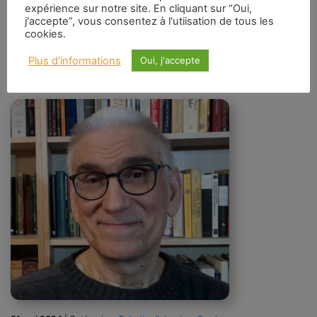
expérience sur notre site. En cliquant sur “Oui,
j'accepte”, vous consentez à l'utiisation de tous les
Richard Smoley : Vies actives et
cookies.
contemplatives : Entretien avec
Plus d'informations
Oui, j'accepte
Carl McColman